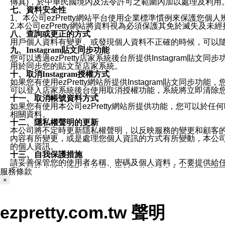
傳真)，於中華民國境內及法令許可之範圍內加以處理及利用
七、資料安全性
1、本公司ezPretty網站平台使用企業標準慣例來保護
2.本公司ezPretty網站將資料視為必須保護其免於滅
八、查詢或更正的方式
用戶個人資料有變更、或發現個人資料不正確的時候，可以隨時
九、Instagram貼文同步功能
您可以透過ezPretty店家系統後台所提供Instagram貼文同
用於同步您的貼文至店家系統。
十、取消Instagram授權方式
如果您有使用ezPretty網站所提供Instagram貼文同
可以登入店家系統後台使用取消授權功能，系統將立即清除您的
十一、取消帳號資料方式
如果您有使用本公司ezPretty網站所提供功能，您可以於任何
相關資料。
十二、隱私權聲明的更新
本公司將不定時更新隱私權聲明，以反映服務的變更和顧客的意見反
內容有所變更，或是處理您個人資訊的方式有所變動，本公司一
的個人資訊。
十三、自我保護措施
請妥善保管您的使用者名稱、密碼及個人資料，不要提供給
窗，以防止他人讀取您的個人資料、信件或進入所機關管理
服務條款
十四、傳送宣傳本站資訊或電子郵件之政策
×
您同意本公司網站，透過您所提供的郵件地址與您取得聯絡
停止接收這些資料或電子郵件。
十五、訊息通知
ezpretty.com.tw 聲明
本公司/本服務將以通知型訊息傳送重要訊息給您。即使未加
本公司/本服務傳送之通知型訊息以對您有效且重要的訊息為