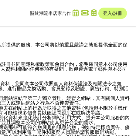
關於潮流串
店家合作
登入/註冊
域名及次級網域名所提供的服務。本公司將以慎重且嚴謹之態度提供全面的保
過註冊並同意隱私權政策和會員合約，您明確同意本公司使用
與個人資料相關的任何事項有疑問，歡迎透過電子郵件與本公司
人資料，您同意本公司依照個人資料保護法及相關法令之規
訊、進行贈品兌換活動、會員登錄及驗證、廣告行銷、特別活
本公司網站連結至第三方獨立管理、經營之網站，其有關個人資料
第三人或連結網站之行為不負連帶責任。
或過去在網站上的行為所取得之其他資料 (包括但不限於手機作
也有可能檢視多個會員以確認問題所在或解決爭議。
識別化資料來強化統計分析網站利用方式、提升本公司服務的內
善並且調整本公司的網站使其更符合您的需求。
並傳送那些可能符合您興趣的訊息給您，例如特定標題廣告、優
意,可以利用電子郵件和服務人員聯絡請客服取消功能。