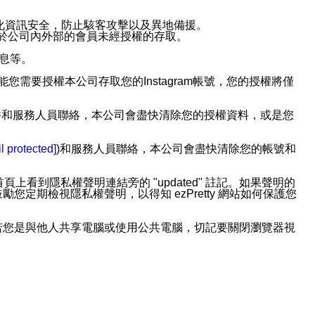
強化資訊安全，防止駭客攻擊以及異地備援。
免於公司內外部的會員未經授權的存取。
訊息等。
用此功能您需要授權本公司存取您的Instagram帳號，您的授權將僅
透過電子郵件和服務人員聯絡，本公司會盡快清除您的授權資料，或是您
。
l protected]
)和服務人員聯絡，本公司會盡快清除您的帳號和
上看到隱私權聲明連結旁的 "updated" 註記。如果聲明的
期檢視隱私權聲明，以得知 ezPretty 網站如何保護您
若您是與他人共享電腦或使用公共電腦，切記要關閉瀏覽器視
依照該資料或電子郵件所指示之方法、說明或功能連結，隨時
者，將可收到通知型訊息。