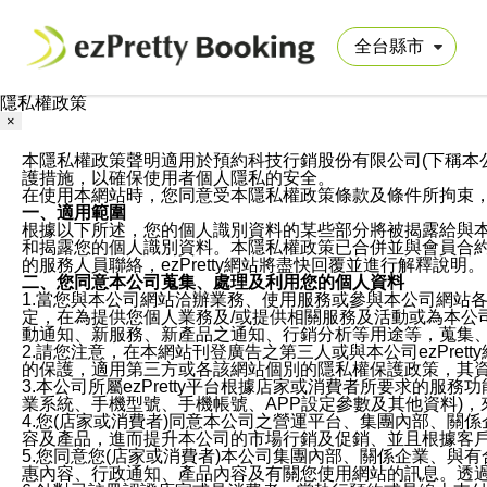
隱私權政策
×
本隱私權政策聲明適用於預約科技行銷股份有限公司(下稱本公司)於ezP
護措施，以確保使用者個人隱私的安全。
在使用本網站時，您同意受本隱私權政策條款及條件所拘束
一、適用範圍
根據以下所述，您的個人識別資料的某些部分將被揭露給與
和揭露您的個人識別資料。本隱私權政策已合併並與會員合約的
的服務人員聯絡，ezPretty網站將盡快回覆並進行解釋說明。
二、您同意本公司蒐集、處理及利用您的個人資料
1.當您與本公司網站洽辦業務、使用服務或參與本公司網站
定，在為提供您個人業務及/或提供相關服務及活動或為本
動通知、新服務、新產品之通知、行銷分析等用途等，蒐集
2.請您注意，在本網站刊登廣告之第三人或與本公司ezPr
的保護，適用第三方或各該網站個別的隱私權保護政策，其
3.本公司所屬ezPretty平台根據店家或消費者所要求的
業系統、手機型號、手機帳號、APP設定參數及其他資料)
4.您(店家或消費者)同意本公司之營運平台、集團內部、
容及產品，進而提升本公司的市場行銷及促銷、並且根據客
5.您同意您(店家或消費者)本公司集團內部、關係企業、
惠內容、行政通知、產品內容及有關您使用網站的訊息。透過