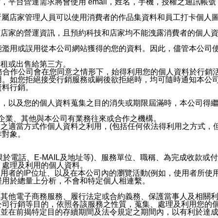
，平台營運需求將會使用 email，姓名，手機，授權之通訊
供所屬店家管理人員可以使用消費者的作品集資料和員工打卡個人圖像
何店家的營運資訊，且預約科技和店家均不能洩露消費者的個人
能濫用或誤用從本公司網站獲得的您的資料。因此，儘管本公司
出租或出售給第三方。
業務合作公司會在您同意之情形下，始得利用您的個人資料於行銷
用。如您拒絕接受行銷服務或嗣後欲拒絕時，均可隨時通知本公
資料行銷。
內，以及您的個人資料蒐集之目的消失或期限屆滿時，本公司得
係企業、其他與本公司有業務往來或合作之機構。
技之適當方式作個人資料之利用，(包括任何依法得利用之方式，
作對象。
限於電話、E-MAIL及地址等)、服務單位、職稱、為完成收款
、處理及利用的個人資料。
使用者的IP位址、以及在本公司內的瀏覽活動(例如，使用者所使
僅用於總量上分析，不會和特定個人相連繫。
及其他電子商務服務、履行法定或合約義務、保護當事人及相關
公司行銷等目的，依照各該服務之性質，蒐集、處理及利用您的
，並在前揭特定目的存續期間及法令規定之期間內，以有利於達成