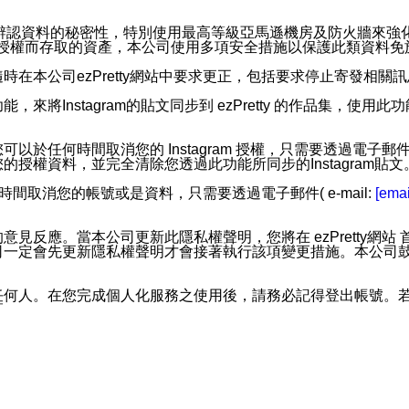
。
您個人辨認資料的秘密性，特別使用最高等級亞馬遜機房及防火牆來
失及未經授權而存取的資產，本公司使用多項安全措施以保護此類資料
在本公司ezPretty網站中要求更正，包括要求停止寄發相關
步功能，來將Instagram的貼文同步到 ezPretty 的作品集，使
步功能，您可以於任何時間取消您的 Instagram 授權，只需要
授權資料，並完全清除您透過此功能所同步的Instagram貼文
時間取消您的帳號或是資料，只需要透過電子郵件( e-mail:
[emai
應。當本公司更新此隱私權聲明，您將在 ezPretty網站 首頁
定會先更新隱私權聲明才會接著執行該項變更措施。本公司鼓勵您定
任何人。在您完成個人化服務之使用後，請務必記得登出帳號。
區。
並傳送或宣傳本網站各項服務之資料或電子郵件供您參考。您能
入本公司/本服務好友，您仍可接收到通知型訊息。
限，以廣告或其他目的的訊息皆不會被傳送。滿足以下三個條件