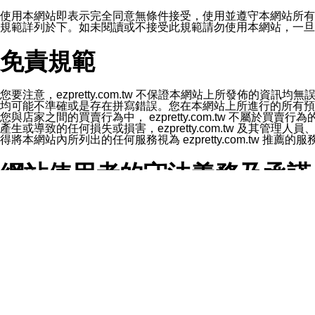
1.LINE 帳號設定的電話號碼與本公司/本服務所傳來的電話
2.該 LINE 帳號已在 LINE APP 設定中，同意接收通知型訊
使用本網站即表示完全同意無條件接受，使用並遵守本網站所有條款。您與
3.LINE 帳號未封鎖傳送訊息之 LINE 官方帳號。
規範詳列於下。如未閱讀或不接受此規範請勿使用本網站，一旦使用本
欲變更通知型訊息的設定，操作如下：
1.點選「主頁」＞「設定」
免責規範
2.點選「隱私設定」
3.點選「提供使用資料」
4.點選「LINE通知型訊息」
5.開關「接收LINE通知型訊息」
您要注意，ezpretty.com.tw 不保證本網站上所發佈
❗️關閉「接收通知型訊息」後，將不會接收到來自任何企業
均可能不準確或是存在拼寫錯誤。您在本網站上所進行的所有預訂服務均是與
您與店家之間的買賣行為中， ezpretty.com.tw 不
產生或導致的任何損失或損害，ezpretty.com.tw 及其管理
得將本網站內所列出的任何服務視為 ezpretty.com.tw 推
網站使用者的守法義務及承諾
本條款構成您與 ezPretty 間之有效契約。 本條款中如
年齡和責任
你向 ezpretty.com.tw您確認您已經達到使用本網站
網站時所產生的交易責任。