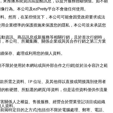
帳號，來推播系統資訊或提醒訊息，以提升服務體驗價值。如不願
行為。本公司及ezPretty平台不會做任何使用。
資料。然而，在某些情況下，本公司可能會因受政府要求或法
使用企業標準的保護措施來保護您的隱私，本公司並未承諾您
活動資訊、商品訊息或新服務等相關行銷，且於首次行銷時，
司，本公司、所屬集團、關係企業或與其合作行銷之第三方業
繼續保存、處理或利用您的個人資料。
但不限於使用於本網站或與外部合作之行銷)並於法令容許之範
或付款所需之資料、IＰ位址、及其他得以直接或間接識別使用者
用的軟硬體、所點選的網頁)等資料，但是這些資料僅供作流量
利害關係人之權益、售後服務、經營合於營業登記項目或組織
個人資料。
前揭特定目的之方式(包括但不限於電腦處理、郵寄、電話、