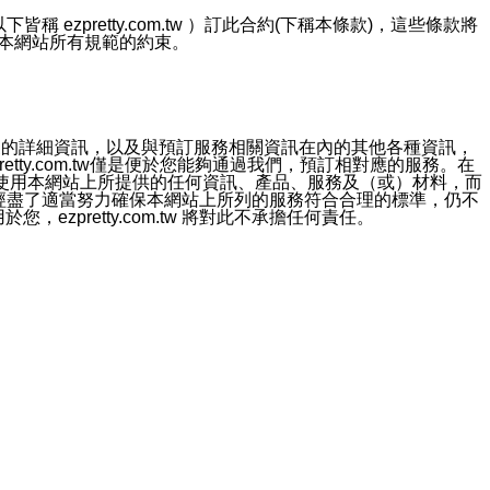
ezpretty.com.tw ）訂此合約(下稱本條款)，這些條款將
接受本網站所有規範的約束。
約店家的詳細資訊，以及與預訂服務相關資訊在內的其他各種資訊，
etty.com.tw僅是便於您能夠通過我們，預訂相對應的服務。在
對於因為使用本網站上所提供的任何資訊、產品、服務及（或）材料，而
m.tw 已經盡了適當努力確保本網站上所列的服務符合合理的標準，仍不
ezpretty.com.tw 將對此不承擔任何責任。
均應依誠實信用、平等互惠原則，共商解決之道。
力的法律責任。您理解使用本網站時及他人使用您的登錄資訊使用本