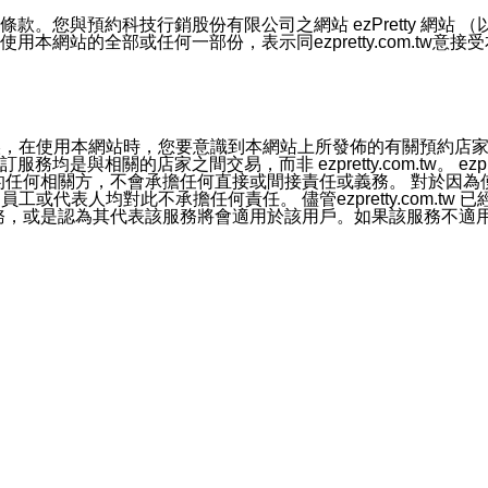
號碼比對相符。
息。
預約科技行銷股份有限公司之網站 ezPretty 網站 （以下皆稱 
網站的全部或任何一部份，表示同ezpretty.com.tw意
的資訊均無誤，在使用本網站時，您要意識到本網站上所發佈的有關預
官方帳號或認證官方帳號的通知型訊息。
相關的店家之間交易，而非 ezpretty.com.tw。 ezpr
屬於買賣行為的任何相關方，不會承擔任何直接或間接責任或義務。 
人員、員工或代表人均對此不承擔任何責任。 儘管ezpretty.co
薦的服務，或是認為其代表該服務將會適用於該用戶。如果該服務不適用於您，
有一部無效時，不影響其他條款之效力。 本條款如有未盡之處，雙方
的合法年齡。可以針對您在使用本網站時產生的任何責任，形成有約束