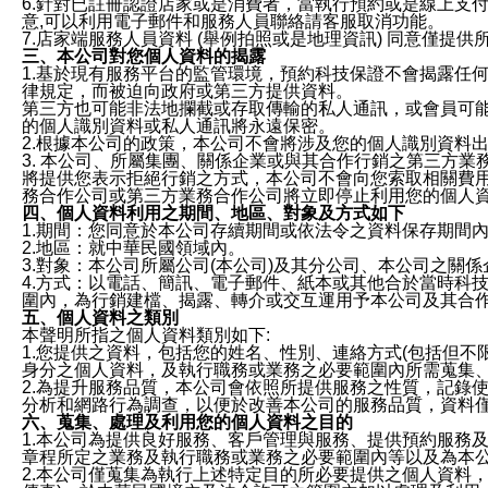
6.針對已註冊認證店家或是消費者，當執行預約或是線上支付
意,可以利用電子郵件和服務人員聯絡請客服取消功能。
7.店家端服務人員資料 (舉例拍照或是地理資訊) 同意僅提
三、本公司對您個人資料的揭露
1.基於現有服務平台的監管環境，預約科技保證不會揭露任
律規定，而被迫向政府或第三方提供資料。
第三方也可能非法地攔截或存取傳輸的私人通訊，或會員可
的個人識別資料或私人通訊將永遠保密。
2.根據本公司的政策，本公司不會將涉及您的個人識別資料
3. 本公司、所屬集團、關係企業或與其合作行銷之第三方
將提供您表示拒絕行銷之方式，本公司不會向您索取相關費
務合作公司或第三方業務合作公司將立即停止利用您的個人
四、個人資料利用之期間、地區、對象及方式如下
1.期間：您同意於本公司存續期間或依法令之資料保存期間
2.地區：就中華民國領域內。
3.對象：本公司所屬公司(本公司)及其分公司、本公司之關
4.方式：以電話、簡訊、電子郵件、紙本或其他合於當時科
圍內，為行銷建檔、揭露、轉介或交互運用予本公司及其合
五、個人資料之類別
本聲明所指之個人資料類別如下:
1.您提供之資料，包括您的姓名、性別、連絡方式(包括但不
身分之個人資料，及執行職務或業務之必要範圍內所需蒐集
2.為提升服務品質，本公司會依照所提供服務之性質，記錄
分析和網路行為調查，以便於改善本公司的服務品質，資料
六、蒐集、處理及利用您的個人資料之目的
1.本公司為提供良好服務、客戶管理與服務、提供預約服務
章程所定之業務及執行職務或業務之必要範圍內等以及為本
2.本公司僅蒐集為執行上述特定目的所必要提供之個人資料