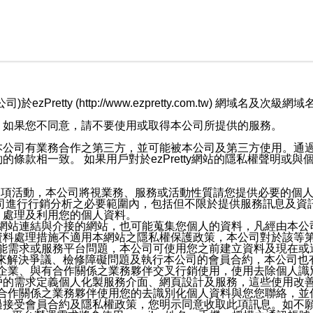
retty (http://www.ezpretty.com.tw) 網
，如果您不同意，請不要使用或取得本公司所提供的服務。
本公司有業務合作之第三方，並可能被本公司及第三方使用。通
條款相一致。 如果用戶對於ezPretty網站的隱私權聲明或
各項活動，本公司將視業務、服務或活動性質請您提供必要的個
公司進行行銷分析之必要範圍內，包括但不限於提供服務訊息及資
、處理及利用您的個人資料。
etty網站連結與介接的網站，也可能蒐集您個人的資料，凡經由
資料處理措施不適用本網站之隱私權保護政策，本公司對於該等
服務功能需求或服務平台問題，本公司可使用您之前建立資料及現在
，來解決爭議、檢修障礙問題及執行本公司的會員合約，本公司
關係企業、與有合作關係之業務夥伴交叉行銷使用，使用去除個人
戶的需求定義個人化製服務介面、網頁設計及服務，這些使用改
與有合作關係之業務夥伴使用您的去識別化個人資料與您您聯絡，
接受會員合約及隱私權政策，您明示同意收取此項訊息。如不願