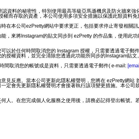
。
您個人辨認資料的秘密性，特別使用最高等級亞馬遜機房及防火牆來
失及未經授權而存取的資產，本公司使用多項安全措施以保護此類資料
在本公司ezPretty網站中要求更正，包括要求停止寄發相關
步功能，來將Instagram的貼文同步到 ezPretty 的作品集，使
步功能，您可以於任何時間取消您的 Instagram 授權，只需要
授權資料，並完全清除您透過此功能所同步的Instagram貼文
時間取消您的帳號或是資料，只需要透過電子郵件( e-mail:
[emai
應。當本公司更新此隱私權聲明，您將在 ezPretty網站 首頁
定會先更新隱私權聲明才會接著執行該項變更措施。本公司鼓勵您定
任何人。在您完成個人化服務之使用後，請務必記得登出帳號。
區。
並傳送或宣傳本網站各項服務之資料或電子郵件供您參考。您能
入本公司/本服務好友，您仍可接收到通知型訊息。
限，以廣告或其他目的的訊息皆不會被傳送。滿足以下三個條件