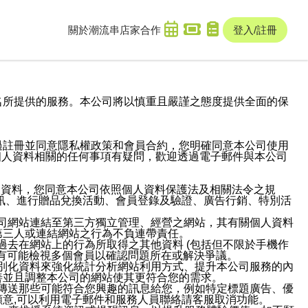
關於潮流串
店家合作
登入/註冊
域名及次級網域名所提供的服務。本公司將以慎重且嚴謹之態度提供全面的保
過註冊並同意隱私權政策和會員合約，您明確同意本公司使用
與個人資料相關的任何事項有疑問，歡迎透過電子郵件與本公司
人資料，您同意本公司依照個人資料保護法及相關法令之規
訊、進行贈品兌換活動、會員登錄及驗證、廣告行銷、特別活
本公司網站連結至第三方獨立管理、經營之網站，其有關個人資料
第三人或連結網站之行為不負連帶責任。
或過去在網站上的行為所取得之其他資料 (包括但不限於手機作
也有可能檢視多個會員以確認問題所在或解決爭議。
識別化資料來強化統計分析網站利用方式、提升本公司服務的內
善並且調整本公司的網站使其更符合您的需求。
並傳送那些可能符合您興趣的訊息給您，例如特定標題廣告、優
意,可以利用電子郵件和服務人員聯絡請客服取消功能。