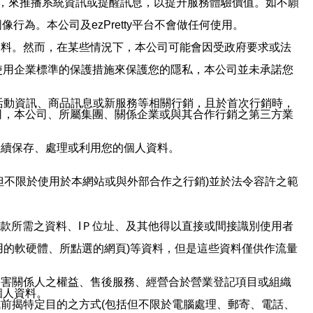
帳號，來推播系統資訊或提醒訊息，以提升服務體驗價值。如不願
行為。本公司及ezPretty平台不會做任何使用。
資料。然而，在某些情況下，本公司可能會因受政府要求或法
使用企業標準的保護措施來保護您的隱私，本公司並未承諾您
活動資訊、商品訊息或新服務等相關行銷，且於首次行銷時，
司，本公司、所屬集團、關係企業或與其合作行銷之第三方業
繼續保存、處理或利用您的個人資料。
但不限於使用於本網站或與外部合作之行銷)並於法令容許之範
或付款所需之資料、IＰ位址、及其他得以直接或間接識別使用者
用的軟硬體、所點選的網頁)等資料，但是這些資料僅供作流量
利害關係人之權益、售後服務、經營合於營業登記項目或組織
個人資料。
前揭特定目的之方式(包括但不限於電腦處理、郵寄、電話、