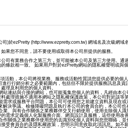
retty (http://www.ezpretty.com.tw) 網
，如果您不同意，請不要使用或取得本公司所提供的服務。
本公司有業務合作之第三方，並可能被本公司及第三方使用。通
條款相一致。 如果用戶對於ezPretty網站的隱私權聲明或
各項活動，本公司將視業務、服務或活動性質請您提供必要的個
公司進行行銷分析之必要範圍內，包括但不限於提供服務訊息及資
、處理及利用您的個人資料。
etty網站連結與介接的網站，也可能蒐集您個人的資料，凡經由
資料處理措施不適用本網站之隱私權保護政策，本公司對於該等
服務功能需求或服務平台問題，本公司可使用您之前建立資料及現在
，來解決爭議、檢修障礙問題及執行本公司的會員合約，本公司
關係企業、與有合作關係之業務夥伴交叉行銷使用，使用去除個人
戶的需求定義個人化製服務介面、網頁設計及服務，這些使用改
與有合作關係之業務夥伴使用您的去識別化個人資料與您您聯絡，
接受會員合約及隱私權政策，您明示同意收取此項訊息。如不願