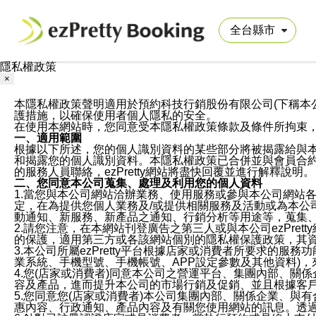
隱私權政策
×
本隱私權政策聲明適用於預約科技行銷股份有限公司(下稱本公司)於ezP
護措施，以確保使用者個人隱私的安全。
在使用本網站時，您同意受本隱私權政策條款及條件所拘束
一、適用範圍
根據以下所述，您的個人識別資料的某些部分將被揭露給與
和揭露您的個人識別資料。本隱私權政策已合併並與會員合約的
的服務人員聯絡，ezPretty網站將盡快回覆並進行解釋說明。
二、您同意本公司蒐集、處理及利用您的個人資料
1.當您與本公司網站洽辦業務、使用服務或參與本公司網站
定，在為提供您個人業務及/或提供相關服務及活動或為本
動通知、新服務、新產品之通知、行銷分析等用途等，蒐集
2.請您注意，在本網站刊登廣告之第三人或與本公司ezPr
的保護，適用第三方或各該網站個別的隱私權保護政策，其
3.本公司所屬ezPretty平台根據店家或消費者所要求的
業系統、手機型號、手機帳號、APP設定參數及其他資料)
4.您(店家或消費者)同意本公司之營運平台、集團內部、
容及產品，進而提升本公司的市場行銷及促銷、並且根據客
5.您同意您(店家或消費者)本公司集團內部、關係企業、
惠內容、行政通知、產品內容及有關您使用網站的訊息。透過