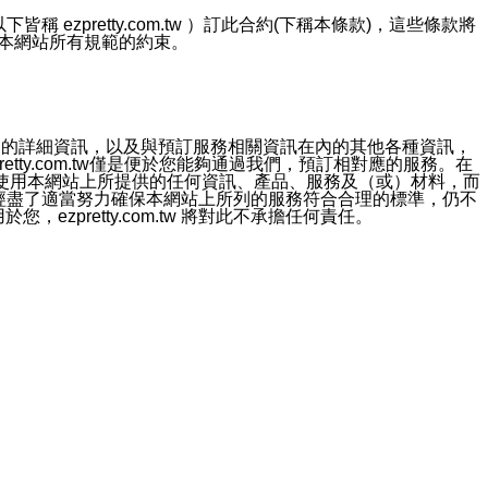
ezpretty.com.tw ）訂此合約(下稱本條款)，這些條款將
接受本網站所有規範的約束。
約店家的詳細資訊，以及與預訂服務相關資訊在內的其他各種資訊，
etty.com.tw僅是便於您能夠通過我們，預訂相對應的服務。在
對於因為使用本網站上所提供的任何資訊、產品、服務及（或）材料，而
m.tw 已經盡了適當努力確保本網站上所列的服務符合合理的標準，仍不
ezpretty.com.tw 將對此不承擔任何責任。
均應依誠實信用、平等互惠原則，共商解決之道。
力的法律責任。您理解使用本網站時及他人使用您的登錄資訊使用本