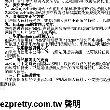
傳真)，於中華民國境內及法令許可之範圍內加以處理及利用
七、資料安全性
1、本公司ezPretty網站平台使用企業標準慣例來保護
2.本公司ezPretty網站將資料視為必須保護其免於滅
八、查詢或更正的方式
用戶個人資料有變更、或發現個人資料不正確的時候，可以隨時
九、Instagram貼文同步功能
您可以透過ezPretty店家系統後台所提供Instagram貼文同
用於同步您的貼文至店家系統。
十、取消Instagram授權方式
如果您有使用ezPretty網站所提供Instagram貼文同
可以登入店家系統後台使用取消授權功能，系統將立即清除您的
十一、取消帳號資料方式
如果您有使用本公司ezPretty網站所提供功能，您可以於任何
相關資料。
十二、隱私權聲明的更新
本公司將不定時更新隱私權聲明，以反映服務的變更和顧客的意見反
內容有所變更，或是處理您個人資訊的方式有所變動，本公司一
的個人資訊。
十三、自我保護措施
請妥善保管您的使用者名稱、密碼及個人資料，不要提供給
窗，以防止他人讀取您的個人資料、信件或進入所機關管理
服務條款
十四、傳送宣傳本站資訊或電子郵件之政策
×
您同意本公司網站，透過您所提供的郵件地址與您取得聯絡
停止接收這些資料或電子郵件。
十五、訊息通知
ezpretty.com.tw 聲明
本公司/本服務將以通知型訊息傳送重要訊息給您。即使未加
本公司/本服務傳送之通知型訊息以對您有效且重要的訊息為