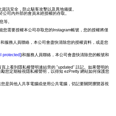
強化資訊安全，防止駭客攻擊以及異地備援。
免於公司內外部的會員未經授權的存取。
訊息等。
用此功能您需要授權本公司存取您的Instagram帳號，您的授權將僅
透過電子郵件和服務人員聯絡，本公司會盡快清除您的授權資料，或是您
。
l protected]
)和服務人員聯絡，本公司會盡快清除您的帳號和
上看到隱私權聲明連結旁的 "updated" 註記。如果聲明的
期檢視隱私權聲明，以得知 ezPretty 網站如何保護您
若您是與他人共享電腦或使用公共電腦，切記要關閉瀏覽器視
依照該資料或電子郵件所指示之方法、說明或功能連結，隨時
者，將可收到通知型訊息。