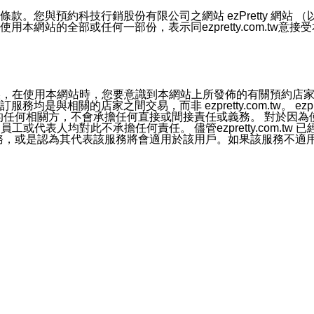
號碼比對相符。
息。
預約科技行銷股份有限公司之網站 ezPretty 網站 （以下皆稱 
網站的全部或任何一部份，表示同ezpretty.com.tw意
的資訊均無誤，在使用本網站時，您要意識到本網站上所發佈的有關預
官方帳號或認證官方帳號的通知型訊息。
相關的店家之間交易，而非 ezpretty.com.tw。 ezpr
屬於買賣行為的任何相關方，不會承擔任何直接或間接責任或義務。 
人員、員工或代表人均對此不承擔任何責任。 儘管ezpretty.co
薦的服務，或是認為其代表該服務將會適用於該用戶。如果該服務不適用於您，
有一部無效時，不影響其他條款之效力。 本條款如有未盡之處，雙方
的合法年齡。可以針對您在使用本網站時產生的任何責任，形成有約束