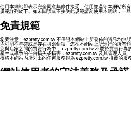
1.LINE 帳號設定的電話號碼與本公司/本服務所傳來的電話
2.該 LINE 帳號已在 LINE APP 設定中，同意接收通知型訊
使用本網站即表示完全同意無條件接受，使用並遵守本網站所有條款。您與
3.LINE 帳號未封鎖傳送訊息之 LINE 官方帳號。
規範詳列於下。如未閱讀或不接受此規範請勿使用本網站，一旦使用本
欲變更通知型訊息的設定，操作如下：
1.點選「主頁」＞「設定」
免責規範
2.點選「隱私設定」
3.點選「提供使用資料」
4.點選「LINE通知型訊息」
5.開關「接收LINE通知型訊息」
您要注意，ezpretty.com.tw 不保證本網站上所發佈
❗️關閉「接收通知型訊息」後，將不會接收到來自任何企業
均可能不準確或是存在拼寫錯誤。您在本網站上所進行的所有預訂服務均是與
您與店家之間的買賣行為中， ezpretty.com.tw 不
產生或導致的任何損失或損害，ezpretty.com.tw 及其管理
得將本網站內所列出的任何服務視為 ezpretty.com.tw 推
網站使用者的守法義務及承諾
本條款構成您與 ezPretty 間之有效契約。 本條款中如
年齡和責任
你向 ezpretty.com.tw您確認您已經達到使用本網站
網站時所產生的交易責任。