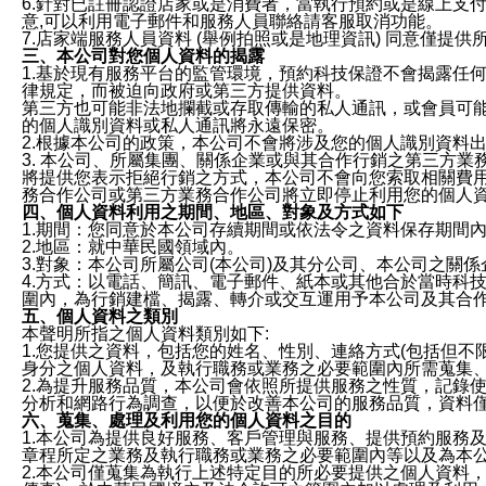
6.針對已註冊認證店家或是消費者，當執行預約或是線上支付
意,可以利用電子郵件和服務人員聯絡請客服取消功能。
7.店家端服務人員資料 (舉例拍照或是地理資訊) 同意僅提
三、本公司對您個人資料的揭露
1.基於現有服務平台的監管環境，預約科技保證不會揭露任
律規定，而被迫向政府或第三方提供資料。
第三方也可能非法地攔截或存取傳輸的私人通訊，或會員可
的個人識別資料或私人通訊將永遠保密。
2.根據本公司的政策，本公司不會將涉及您的個人識別資料
3. 本公司、所屬集團、關係企業或與其合作行銷之第三方
將提供您表示拒絕行銷之方式，本公司不會向您索取相關費
務合作公司或第三方業務合作公司將立即停止利用您的個人
四、個人資料利用之期間、地區、對象及方式如下
1.期間：您同意於本公司存續期間或依法令之資料保存期間
2.地區：就中華民國領域內。
3.對象：本公司所屬公司(本公司)及其分公司、本公司之關
4.方式：以電話、簡訊、電子郵件、紙本或其他合於當時科
圍內，為行銷建檔、揭露、轉介或交互運用予本公司及其合
五、個人資料之類別
本聲明所指之個人資料類別如下:
1.您提供之資料，包括您的姓名、性別、連絡方式(包括但不
身分之個人資料，及執行職務或業務之必要範圍內所需蒐集
2.為提升服務品質，本公司會依照所提供服務之性質，記錄
分析和網路行為調查，以便於改善本公司的服務品質，資料
六、蒐集、處理及利用您的個人資料之目的
1.本公司為提供良好服務、客戶管理與服務、提供預約服務
章程所定之業務及執行職務或業務之必要範圍內等以及為本
2.本公司僅蒐集為執行上述特定目的所必要提供之個人資料