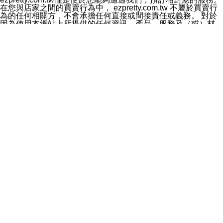
料於行銷活動資訊、商品訊息或新服務等相關行銷，且於
在您與店家之間的買賣行為中， ezpretty.com.tw 不屬於買賣行
首次行銷時，將提供您表示拒絕行銷之方式，本公司不會
為的任何相關方，不會承擔任何直接或間接責任或義務。 對於
向您索取相關費用。如您拒絕接受行銷服務或嗣後欲拒絕
因為使用本網站上所提供的任何資訊、產品、服務及（或）材
時，均可隨時通知本公司，本公司、所屬集團、關係企業
料，而產生或導致的任何損失或損害，ezpretty.com.tw 及其管
或與其合作行銷之第三方業務合作公司或第三方業務合作
理人員、員工或代表人均對此不承擔任何責任。 儘管
公司將立即停止利用您的個人資料行銷。
ezpretty.com.tw 已經盡了適當努力確保本網站上所列的服務符
四、個人資料利用之期間、地區、對象及方式如下
合合理的標準，仍不得將本網站內所列出的任何服務視為
1.期間：您同意於本公司存續期間或依法令之資料保存期
ezpretty.com.tw 推薦的服務，或是認為其代表該服務將會適用
間內，以及您的個人資料蒐集之目的消失或期限屆滿時，
於該用戶。如果該服務不適用於您，ezpretty.com.tw 將對此不
本公司得繼續保存、處理或利用您的個人資料。
承擔任何責任。
2.地區：就中華民國領域內。
網站使用者的守法義務及承諾
3.對象：本公司所屬公司(本公司)及其分公司、本公司之關
本條款構成您與 ezPretty 間之有效契約。 本條款中如有一部無
係企業、其他與本公司有業務往來或合作之機構。
效時，不影響其他條款之效力。 本條款如有未盡之處，雙方均
4.方式：以電話、簡訊、電子郵件、紙本或其他合於當時
應依誠實信用、平等互惠原則，共商解決之道。
科技之適當方式作個人資料之利用，(包括任何依法得利用
年齡和責任
之方式，但不限於使用於本網站或與外部合作之行銷)並於
你向 ezpretty.com.tw您確認您已經達到使用本網站的合法年
法令容許之範圍內，為行銷建檔、揭露、轉介或交互運用
齡。可以針對您在使用本網站時產生的任何責任，形成有約束力
予本公司及其合作對象。
的法律責任。您理解使用本網站時及他人使用您的登錄資訊使用
五、個人資料之類別
本網站時所產生的交易責任。
本聲明所指之個人資料類別如下:
網站連結
1.您提供之資料，包括您的姓名、性別、連絡方式(包括但
本網站可能包含有通往ezpretty.com.tw以外的其他方所運營網站
不限於電話、E-MAIL及地址等)、服務單位、職稱、為完
的超連結。此類超連結僅提供用於參考。此類網站不是由
成收款或付款所需之資料、IＰ位址、及其他得以直接或間
ezpretty.com.tw 控制，我們對其內容不承擔任何責任。在本網
接識別使用者身分之個人資料，及執行職務或業務之必要
站上加入通往此類網站的超連結，並非暗示我們贊同此類網站上
範圍內所需蒐集、處理及利用的個人資料。
的材料或是與其經營人之間存在任何聯繫。
2.為提升服務品質，本公司會依照所提供服務之性質，記
智慧財產權聲明
錄使用者的IP位址、以及在本公司內的瀏覽活動(例如，使
本網站上的所有資訊、內容、圖片、文字、聲音、圖像22、按
用者所使用的軟硬體、所點選的網頁)等資料，但是這些資
鈕、商標、服務標章及商品名稱均受中華民國國家法律及國際條