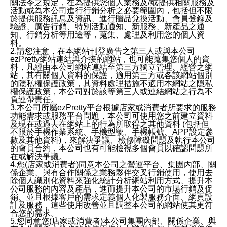
關法令之規定，在為提供您個人業務及/或提供相關服務及
活動或為本公司進行行銷分析之必要範圍內，包括但不限
於提供服務訊息及資訊、進行贈品兌換活動、會員登錄及
驗證、廣告行銷、特別活動通知、新服務、新產品之通
知、行銷分析等用途等，蒐集、處理及利用您的個人資
料。
2.請您注意，在本網站刊登廣告之第三人或與本公司
ezPretty網站連結與介接的網站，也可能蒐集您個人的資
料，凡經由本公司網站連結至第三方獨立管理、經營之網
站，其有關個人資料的保護，適用第三方或各該網站個別
的隱私權保護政策，其資料處理措施不適用本網站之隱私
權保護政策，本公司對於該等第三人或連結網站之行為不
負連帶責任。
3.本公司所屬ezPretty平台根據店家或消費者所要求的服務
功能需求或服務平台問題，本公司可使用您之前建立資料
及現在或過去在網站上的行為所取得之其他資料 (包括但
不限於手機作業系統、手機型號、手機帳號、APP設定參
數及其他資料)，來解決爭議、檢修障礙問題及執行本公司
的會員合約，本公司也有可能檢視多個會員以確認問題所
在或解決爭議。
4.您(店家或消費者)同意本公司之營運平台、集團內部、關
係企業、與有合作關係之業務夥伴交叉行銷使用，使用去
除個人識別化資料來強化統計分析網站利用方式、提升本
公司服務的內容及產品，進而提升本公司的市場行銷及促
銷、並且根據客戶的需求定義個人化製服務介面、網頁設
計及服務，這些使用改善並且調整本公司的網站使其更符
合您的需求。
5.您同意您(店家或消費者)本公司集團內部、關係企業、與