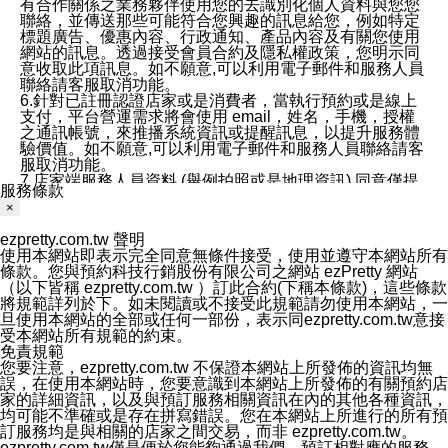
有合作關係之業務夥伴使用您的去識別化個人資料與您您
聯絡，並傳送那些可能符合您興趣的訊息給您，例如特定
標題廣告、優惠內容、行政通知、產品內容及有關您使用
網站的訊息。透過接受會員合約及隱私權政策，您明示同
意收取此項訊息。如不願意,可以利用電子郵件和服務人員
聯絡請客服取消功能。
6.針對已註冊認證店家或是消費者，當執行預約或是線上
支付，平台營運需求將會使用 email，姓名，手機，授權
之通訊帳號，來推播系統資訊或提醒訊息，以提升服務體
驗價值。如不願意,可以利用電子郵件和服務人員聯絡請客
服取消功能。
7.店家端服務人員資料 (舉例拍照或是地理資訊) 同意僅提
服務條款
供所屬店家管理人員可以使用消費者的作品集資料和員工
×
打卡個人圖像行為。本公司及ezPretty平台不會做任何使
用。
ezpretty.com.tw 聲明
三、本公司對您個人資料的揭露
使用本網站即表示完全同意無條件接受，使用並遵守本網站所有
1.基於現有服務平台的監管環境，預約科技保證不會揭露
條款。您與預約科技行銷股份有限公司之網站 ezPretty 網站
任何店家的營運資訊，且預約科技和店家均不能洩露消費
（以下皆稱 ezpretty.com.tw ）訂此合約(下稱本條款)，這些條款
者的個人資料。然而，在某些情況下，本公司可能會因受
將規範詳列於下。如未閱讀或不接受此規範請勿使用本網站，一
政府要求或法律規定，而被迫向政府或第三方提供資料。
旦使用本網站的全部或任何一部份，表示同ezpretty.com.tw意接
第三方也可能非法地攔截或存取傳輸的私人通訊，或會員
受本網站所有規範的約束。
可能濫用或誤用從本公司網站獲得的您的資料。因此，儘
免責規範
管本公司使用企業標準的保護措施來保護您的隱私，本公
您要注意，ezpretty.com.tw 不保證本網站上所發佈的資訊均無
司並未承諾您的個人識別資料或私人通訊將永遠保密。
誤，在使用本網站時，您要意識到本網站上所發佈的有關預約店
2.根據本公司的政策，本公司不會將涉及您的個人識別資
家的詳細資訊，以及與預訂服務相關資訊在內的其他各種資訊，
料出租或出售給第三方。
均可能不準確或是存在拼寫錯誤。您在本網站上所進行的所有預
3. 本公司、所屬集團、關係企業或與其合作行銷之第三方
訂服務均是與相關的店家之間交易，而非 ezpretty.com.tw。
業務合作公司會在您同意之情形下，始得利用您的個人資
ezpretty.com.tw僅是便於您能夠通過我們，預訂相對應的服務。