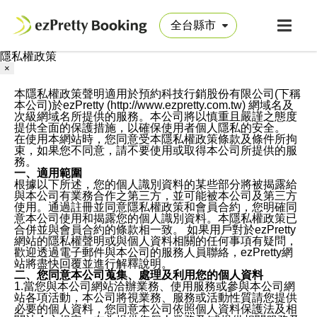
隱私權政策
×
本隱私權政策聲明適用於預約科技行銷股份有限公司(下稱
本公司)於ezPretty (http://www.ezpretty.com.tw) 網域名及
次級網域名所提供的服務。本公司將以慎重且嚴謹之態度
提供全面的保護措施，以確保使用者個人隱私的安全。
在使用本網站時，您同意受本隱私權政策條款及條件所拘
束，如果您不同意，請不要使用或取得本公司所提供的服
務。
一、適用範圍
根據以下所述，您的個人識別資料的某些部分將被揭露給
與本公司有業務合作之第三方，並可能被本公司及第三方
使用。通過註冊並同意隱私權政策和會員合約，您明確同
意本公司使用和揭露您的個人識別資料。本隱私權政策已
合併並與會員合約的條款相一致。 如果用戶對於ezPretty
網站的隱私權聲明或與個人資料相關的任何事項有疑問，
歡迎透過電子郵件與本公司的服務人員聯絡，ezPretty網
站將盡快回覆並進行解釋說明。
二、您同意本公司蒐集、處理及利用您的個人資料
1.當您與本公司網站洽辦業務、使用服務或參與本公司網
站各項活動，本公司將視業務、服務或活動性質請您提供
必要的個人資料，您同意本公司依照個人資料保護法及相