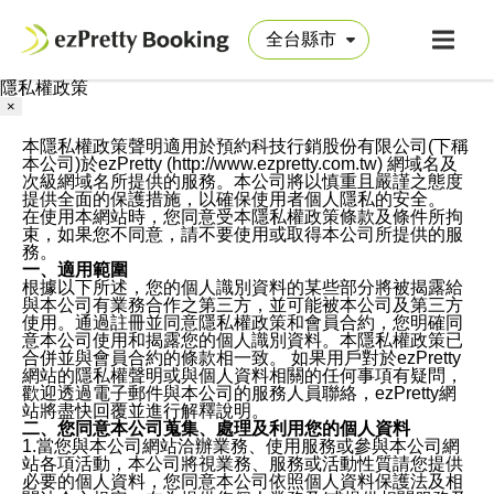
隱私權政策
×
本隱私權政策聲明適用於預約科技行銷股份有限公司(下稱
本公司)於ezPretty (http://www.ezpretty.com.tw) 網域名及
次級網域名所提供的服務。本公司將以慎重且嚴謹之態度
提供全面的保護措施，以確保使用者個人隱私的安全。
在使用本網站時，您同意受本隱私權政策條款及條件所拘
束，如果您不同意，請不要使用或取得本公司所提供的服
務。
一、適用範圍
根據以下所述，您的個人識別資料的某些部分將被揭露給
與本公司有業務合作之第三方，並可能被本公司及第三方
使用。通過註冊並同意隱私權政策和會員合約，您明確同
意本公司使用和揭露您的個人識別資料。本隱私權政策已
合併並與會員合約的條款相一致。 如果用戶對於ezPretty
網站的隱私權聲明或與個人資料相關的任何事項有疑問，
歡迎透過電子郵件與本公司的服務人員聯絡，ezPretty網
站將盡快回覆並進行解釋說明。
二、您同意本公司蒐集、處理及利用您的個人資料
1.當您與本公司網站洽辦業務、使用服務或參與本公司網
站各項活動，本公司將視業務、服務或活動性質請您提供
必要的個人資料，您同意本公司依照個人資料保護法及相