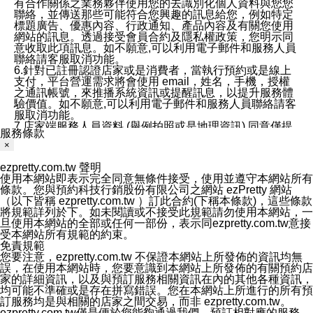
有合作關係之業務夥伴使用您的去識別化個人資料與您您
聯絡，並傳送那些可能符合您興趣的訊息給您，例如特定
標題廣告、優惠內容、行政通知、產品內容及有關您使用
網站的訊息。透過接受會員合約及隱私權政策，您明示同
意收取此項訊息。如不願意,可以利用電子郵件和服務人員
聯絡請客服取消功能。
6.針對已註冊認證店家或是消費者，當執行預約或是線上
支付，平台營運需求將會使用 email，姓名，手機，授權
之通訊帳號，來推播系統資訊或提醒訊息，以提升服務體
驗價值。如不願意,可以利用電子郵件和服務人員聯絡請客
服取消功能。
7.店家端服務人員資料 (舉例拍照或是地理資訊) 同意僅提
服務條款
供所屬店家管理人員可以使用消費者的作品集資料和員工
×
打卡個人圖像行為。本公司及ezPretty平台不會做任何使
用。
ezpretty.com.tw 聲明
三、本公司對您個人資料的揭露
使用本網站即表示完全同意無條件接受，使用並遵守本網站所有
1.基於現有服務平台的監管環境，預約科技保證不會揭露
條款。您與預約科技行銷股份有限公司之網站 ezPretty 網站
任何店家的營運資訊，且預約科技和店家均不能洩露消費
（以下皆稱 ezpretty.com.tw ）訂此合約(下稱本條款)，這些條款
者的個人資料。然而，在某些情況下，本公司可能會因受
將規範詳列於下。如未閱讀或不接受此規範請勿使用本網站，一
政府要求或法律規定，而被迫向政府或第三方提供資料。
旦使用本網站的全部或任何一部份，表示同ezpretty.com.tw意接
第三方也可能非法地攔截或存取傳輸的私人通訊，或會員
受本網站所有規範的約束。
可能濫用或誤用從本公司網站獲得的您的資料。因此，儘
免責規範
管本公司使用企業標準的保護措施來保護您的隱私，本公
您要注意，ezpretty.com.tw 不保證本網站上所發佈的資訊均無
司並未承諾您的個人識別資料或私人通訊將永遠保密。
誤，在使用本網站時，您要意識到本網站上所發佈的有關預約店
2.根據本公司的政策，本公司不會將涉及您的個人識別資
家的詳細資訊，以及與預訂服務相關資訊在內的其他各種資訊，
料出租或出售給第三方。
均可能不準確或是存在拼寫錯誤。您在本網站上所進行的所有預
3. 本公司、所屬集團、關係企業或與其合作行銷之第三方
訂服務均是與相關的店家之間交易，而非 ezpretty.com.tw。
業務合作公司會在您同意之情形下，始得利用您的個人資
ezpretty.com.tw僅是便於您能夠通過我們，預訂相對應的服務。