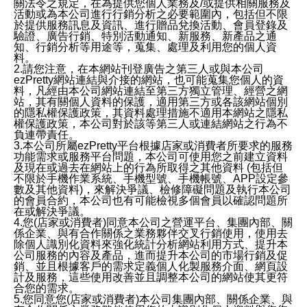
關法令之規定，在為提供您個人業務及/或提供相關服務及
活動或為本公司進行行銷分析之必要範圍內，包括但不限
於提供服務訊息及資訊、進行贈品兌換活動、會員登錄及
驗證、廣告行銷、特別活動通知、新服務、新產品之通
知、行銷分析等用途等，蒐集、處理及利用您的個人資
料。
2.請您注意，在本網站刊登廣告之第三人或與本公司
ezPretty網站連結與介接的網站，也可能蒐集您個人的資
料，凡經由本公司網站連結至第三方獨立管理、經營之網
站，其有關個人資料的保護，適用第三方或各該網站個別
的隱私權保護政策，其資料處理措施不適用本網站之隱私
權保護政策，本公司對於該等第三人或連結網站之行為不
負連帶責任。
3.本公司所屬ezPretty平台根據店家或消費者所要求的服務
功能需求或服務平台問題，本公司可使用您之前建立資料
及現在或過去在網站上的行為所取得之其他資料 (包括但
不限於手機作業系統、手機型號、手機帳號、APP設定參
數及其他資料)，來解決爭議、檢修障礙問題及執行本公司
的會員合約，本公司也有可能檢視多個會員以確認問題所
在或解決爭議。
4.您(店家或消費者)同意本公司之營運平台、集團內部、關
係企業、與有合作關係之業務夥伴交叉行銷使用，使用去
除個人識別化資料來強化統計分析網站利用方式、提升本
公司服務的內容及產品，進而提升本公司的市場行銷及促
銷、並且根據客戶的需求定義個人化製服務介面、網頁設
計及服務，這些使用改善並且調整本公司的網站使其更符
合您的需求。
5.您同意您(店家或消費者)本公司集團內部、關係企業、與