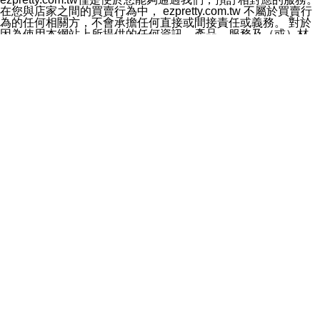
料於行銷活動資訊、商品訊息或新服務等相關行銷，且於
在您與店家之間的買賣行為中， ezpretty.com.tw 不屬於買賣行
首次行銷時，將提供您表示拒絕行銷之方式，本公司不會
為的任何相關方，不會承擔任何直接或間接責任或義務。 對於
向您索取相關費用。如您拒絕接受行銷服務或嗣後欲拒絕
因為使用本網站上所提供的任何資訊、產品、服務及（或）材
時，均可隨時通知本公司，本公司、所屬集團、關係企業
料，而產生或導致的任何損失或損害，ezpretty.com.tw 及其管
或與其合作行銷之第三方業務合作公司或第三方業務合作
理人員、員工或代表人均對此不承擔任何責任。 儘管
公司將立即停止利用您的個人資料行銷。
ezpretty.com.tw 已經盡了適當努力確保本網站上所列的服務符
四、個人資料利用之期間、地區、對象及方式如下
合合理的標準，仍不得將本網站內所列出的任何服務視為
1.期間：您同意於本公司存續期間或依法令之資料保存期
ezpretty.com.tw 推薦的服務，或是認為其代表該服務將會適用
間內，以及您的個人資料蒐集之目的消失或期限屆滿時，
於該用戶。如果該服務不適用於您，ezpretty.com.tw 將對此不
本公司得繼續保存、處理或利用您的個人資料。
承擔任何責任。
2.地區：就中華民國領域內。
網站使用者的守法義務及承諾
3.對象：本公司所屬公司(本公司)及其分公司、本公司之關
本條款構成您與 ezPretty 間之有效契約。 本條款中如有一部無
係企業、其他與本公司有業務往來或合作之機構。
效時，不影響其他條款之效力。 本條款如有未盡之處，雙方均
4.方式：以電話、簡訊、電子郵件、紙本或其他合於當時
應依誠實信用、平等互惠原則，共商解決之道。
科技之適當方式作個人資料之利用，(包括任何依法得利用
年齡和責任
之方式，但不限於使用於本網站或與外部合作之行銷)並於
你向 ezpretty.com.tw您確認您已經達到使用本網站的合法年
法令容許之範圍內，為行銷建檔、揭露、轉介或交互運用
齡。可以針對您在使用本網站時產生的任何責任，形成有約束力
予本公司及其合作對象。
的法律責任。您理解使用本網站時及他人使用您的登錄資訊使用
五、個人資料之類別
本網站時所產生的交易責任。
本聲明所指之個人資料類別如下:
網站連結
1.您提供之資料，包括您的姓名、性別、連絡方式(包括但
本網站可能包含有通往ezpretty.com.tw以外的其他方所運營網站
不限於電話、E-MAIL及地址等)、服務單位、職稱、為完
的超連結。此類超連結僅提供用於參考。此類網站不是由
成收款或付款所需之資料、IＰ位址、及其他得以直接或間
ezpretty.com.tw 控制，我們對其內容不承擔任何責任。在本網
接識別使用者身分之個人資料，及執行職務或業務之必要
站上加入通往此類網站的超連結，並非暗示我們贊同此類網站上
範圍內所需蒐集、處理及利用的個人資料。
的材料或是與其經營人之間存在任何聯繫。
2.為提升服務品質，本公司會依照所提供服務之性質，記
智慧財產權聲明
錄使用者的IP位址、以及在本公司內的瀏覽活動(例如，使
本網站上的所有資訊、內容、圖片、文字、聲音、圖像22、按
用者所使用的軟硬體、所點選的網頁)等資料，但是這些資
鈕、商標、服務標章及商品名稱均受中華民國國家法律及國際條