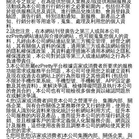
關法令之規定，在為提供您個人業務及/或提供相關服務及
活動或為本公司進行行銷分析之必要範圍內，包括但不限
於提供服務訊息及資訊、進行贈品兌換活動、會員登錄及
驗證、廣告行銷、特別活動通知、新服務、新產品之通
知、行銷分析等用途等，蒐集、處理及利用您的個人資
料。
2.請您注意，在本網站刊登廣告之第三人或與本公司
ezPretty網站連結與介接的網站，也可能蒐集您個人的資
料，凡經由本公司網站連結至第三方獨立管理、經營之網
站，其有關個人資料的保護，適用第三方或各該網站個別
的隱私權保護政策，其資料處理措施不適用本網站之隱私
權保護政策，本公司對於該等第三人或連結網站之行為不
負連帶責任。
3.本公司所屬ezPretty平台根據店家或消費者所要求的服務
功能需求或服務平台問題，本公司可使用您之前建立資料
及現在或過去在網站上的行為所取得之其他資料 (包括但
不限於手機作業系統、手機型號、手機帳號、APP設定參
數及其他資料)，來解決爭議、檢修障礙問題及執行本公司
的會員合約，本公司也有可能檢視多個會員以確認問題所
在或解決爭議。
4.您(店家或消費者)同意本公司之營運平台、集團內部、關
係企業、與有合作關係之業務夥伴交叉行銷使用，使用去
除個人識別化資料來強化統計分析網站利用方式、提升本
公司服務的內容及產品，進而提升本公司的市場行銷及促
銷、並且根據客戶的需求定義個人化製服務介面、網頁設
計及服務，這些使用改善並且調整本公司的網站使其更符
合您的需求。
5.您同意您(店家或消費者)本公司集團內部、關係企業、與