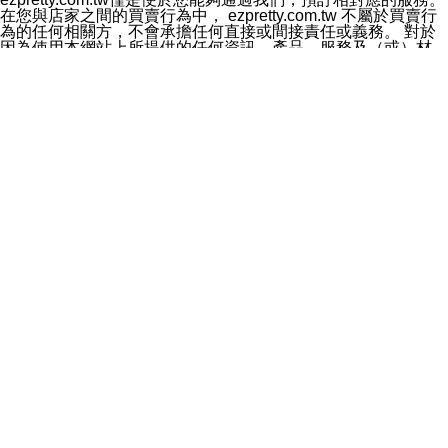
料於行銷活動資訊、商品訊息或新服務等相關行銷，且於
在您與店家之間的買賣行為中， ezpretty.com.tw 不屬於買賣行
首次行銷時，將提供您表示拒絕行銷之方式，本公司不會
為的任何相關方，不會承擔任何直接或間接責任或義務。 對於
向您索取相關費用。如您拒絕接受行銷服務或嗣後欲拒絕
因為使用本網站上所提供的任何資訊、產品、服務及（或）材
時，均可隨時通知本公司，本公司、所屬集團、關係企業
料，而產生或導致的任何損失或損害，ezpretty.com.tw 及其管
或與其合作行銷之第三方業務合作公司或第三方業務合作
理人員、員工或代表人均對此不承擔任何責任。 儘管
公司將立即停止利用您的個人資料行銷。
ezpretty.com.tw 已經盡了適當努力確保本網站上所列的服務符
四、個人資料利用之期間、地區、對象及方式如下
合合理的標準，仍不得將本網站內所列出的任何服務視為
1.期間：您同意於本公司存續期間或依法令之資料保存期
ezpretty.com.tw 推薦的服務，或是認為其代表該服務將會適用
間內，以及您的個人資料蒐集之目的消失或期限屆滿時，
於該用戶。如果該服務不適用於您，ezpretty.com.tw 將對此不
本公司得繼續保存、處理或利用您的個人資料。
承擔任何責任。
2.地區：就中華民國領域內。
網站使用者的守法義務及承諾
3.對象：本公司所屬公司(本公司)及其分公司、本公司之關
本條款構成您與 ezPretty 間之有效契約。 本條款中如有一部無
係企業、其他與本公司有業務往來或合作之機構。
效時，不影響其他條款之效力。 本條款如有未盡之處，雙方均
4.方式：以電話、簡訊、電子郵件、紙本或其他合於當時
應依誠實信用、平等互惠原則，共商解決之道。
科技之適當方式作個人資料之利用，(包括任何依法得利用
年齡和責任
之方式，但不限於使用於本網站或與外部合作之行銷)並於
你向 ezpretty.com.tw您確認您已經達到使用本網站的合法年
法令容許之範圍內，為行銷建檔、揭露、轉介或交互運用
齡。可以針對您在使用本網站時產生的任何責任，形成有約束力
予本公司及其合作對象。
的法律責任。您理解使用本網站時及他人使用您的登錄資訊使用
五、個人資料之類別
本網站時所產生的交易責任。
本聲明所指之個人資料類別如下:
網站連結
1.您提供之資料，包括您的姓名、性別、連絡方式(包括但
本網站可能包含有通往ezpretty.com.tw以外的其他方所運營網站
不限於電話、E-MAIL及地址等)、服務單位、職稱、為完
的超連結。此類超連結僅提供用於參考。此類網站不是由
成收款或付款所需之資料、IＰ位址、及其他得以直接或間
ezpretty.com.tw 控制，我們對其內容不承擔任何責任。在本網
接識別使用者身分之個人資料，及執行職務或業務之必要
站上加入通往此類網站的超連結，並非暗示我們贊同此類網站上
範圍內所需蒐集、處理及利用的個人資料。
的材料或是與其經營人之間存在任何聯繫。
2.為提升服務品質，本公司會依照所提供服務之性質，記
智慧財產權聲明
錄使用者的IP位址、以及在本公司內的瀏覽活動(例如，使
本網站上的所有資訊、內容、圖片、文字、聲音、圖像22、按
用者所使用的軟硬體、所點選的網頁)等資料，但是這些資
鈕、商標、服務標章及商品名稱均受中華民國國家法律及國際條