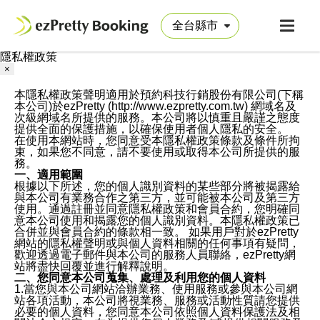
隱私權政策
×
本隱私權政策聲明適用於預約科技行銷股份有限公司(下稱
本公司)於ezPretty (http://www.ezpretty.com.tw) 網域名及
次級網域名所提供的服務。本公司將以慎重且嚴謹之態度
提供全面的保護措施，以確保使用者個人隱私的安全。
在使用本網站時，您同意受本隱私權政策條款及條件所拘
束，如果您不同意，請不要使用或取得本公司所提供的服
務。
一、適用範圍
根據以下所述，您的個人識別資料的某些部分將被揭露給
與本公司有業務合作之第三方，並可能被本公司及第三方
使用。通過註冊並同意隱私權政策和會員合約，您明確同
意本公司使用和揭露您的個人識別資料。本隱私權政策已
合併並與會員合約的條款相一致。 如果用戶對於ezPretty
網站的隱私權聲明或與個人資料相關的任何事項有疑問，
歡迎透過電子郵件與本公司的服務人員聯絡，ezPretty網
站將盡快回覆並進行解釋說明。
二、您同意本公司蒐集、處理及利用您的個人資料
1.當您與本公司網站洽辦業務、使用服務或參與本公司網
站各項活動，本公司將視業務、服務或活動性質請您提供
必要的個人資料，您同意本公司依照個人資料保護法及相