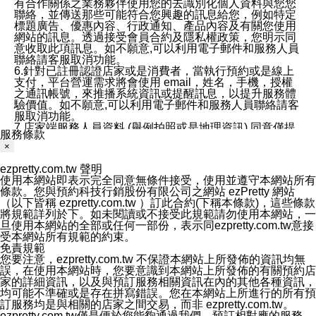
有合作關係之業務夥伴使用您的去識別化個人資料與您您
聯絡，並傳送那些可能符合您興趣的訊息給您，例如特定
標題廣告、優惠內容、行政通知、產品內容及有關您使用
網站的訊息。透過接受會員合約及隱私權政策，您明示同
意收取此項訊息。如不願意,可以利用電子郵件和服務人員
聯絡請客服取消功能。
6.針對已註冊認證店家或是消費者，當執行預約或是線上
支付，平台營運需求將會使用 email，姓名，手機，授權
之通訊帳號，來推播系統資訊或提醒訊息，以提升服務體
驗價值。如不願意,可以利用電子郵件和服務人員聯絡請客
服取消功能。
7.店家端服務人員資料 (舉例拍照或是地理資訊) 同意僅提
服務條款
供所屬店家管理人員可以使用消費者的作品集資料和員工
×
打卡個人圖像行為。本公司及ezPretty平台不會做任何使
用。
ezpretty.com.tw 聲明
三、本公司對您個人資料的揭露
使用本網站即表示完全同意無條件接受，使用並遵守本網站所有
1.基於現有服務平台的監管環境，預約科技保證不會揭露
條款。您與預約科技行銷股份有限公司之網站 ezPretty 網站
任何店家的營運資訊，且預約科技和店家均不能洩露消費
（以下皆稱 ezpretty.com.tw ）訂此合約(下稱本條款)，這些條款
者的個人資料。然而，在某些情況下，本公司可能會因受
將規範詳列於下。如未閱讀或不接受此規範請勿使用本網站，一
政府要求或法律規定，而被迫向政府或第三方提供資料。
旦使用本網站的全部或任何一部份，表示同ezpretty.com.tw意接
第三方也可能非法地攔截或存取傳輸的私人通訊，或會員
受本網站所有規範的約束。
可能濫用或誤用從本公司網站獲得的您的資料。因此，儘
免責規範
管本公司使用企業標準的保護措施來保護您的隱私，本公
您要注意，ezpretty.com.tw 不保證本網站上所發佈的資訊均無
司並未承諾您的個人識別資料或私人通訊將永遠保密。
誤，在使用本網站時，您要意識到本網站上所發佈的有關預約店
2.根據本公司的政策，本公司不會將涉及您的個人識別資
家的詳細資訊，以及與預訂服務相關資訊在內的其他各種資訊，
料出租或出售給第三方。
均可能不準確或是存在拼寫錯誤。您在本網站上所進行的所有預
3. 本公司、所屬集團、關係企業或與其合作行銷之第三方
訂服務均是與相關的店家之間交易，而非 ezpretty.com.tw。
業務合作公司會在您同意之情形下，始得利用您的個人資
ezpretty.com.tw僅是便於您能夠通過我們，預訂相對應的服務。