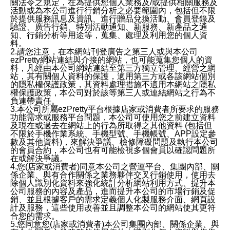
關法令之規定，在為提供您個人業務及/或提供相關服務及
活動或為本公司進行行銷分析之必要範圍內，包括但不限
於提供服務訊息及資訊、進行贈品兌換活動、會員登錄及
驗證、廣告行銷、特別活動通知、新服務、新產品之通
知、行銷分析等用途等，蒐集、處理及利用您的個人資
料。
2.請您注意，在本網站刊登廣告之第三人或與本公司
ezPretty網站連結與介接的網站，也可能蒐集您個人的資
料，凡經由本公司網站連結至第三方獨立管理、經營之網
站，其有關個人資料的保護，適用第三方或各該網站個別
的隱私權保護政策，其資料處理措施不適用本網站之隱私
權保護政策，本公司對於該等第三人或連結網站之行為不
負連帶責任。
3.本公司所屬ezPretty平台根據店家或消費者所要求的服務
功能需求或服務平台問題，本公司可使用您之前建立資料
及現在或過去在網站上的行為所取得之其他資料 (包括但
不限於手機作業系統、手機型號、手機帳號、APP設定參
數及其他資料)，來解決爭議、檢修障礙問題及執行本公司
的會員合約，本公司也有可能檢視多個會員以確認問題所
在或解決爭議。
4.您(店家或消費者)同意本公司之營運平台、集團內部、關
係企業、與有合作關係之業務夥伴交叉行銷使用，使用去
除個人識別化資料來強化統計分析網站利用方式、提升本
公司服務的內容及產品，進而提升本公司的市場行銷及促
銷、並且根據客戶的需求定義個人化製服務介面、網頁設
計及服務，這些使用改善並且調整本公司的網站使其更符
合您的需求。
5.您同意您(店家或消費者)本公司集團內部、關係企業、與