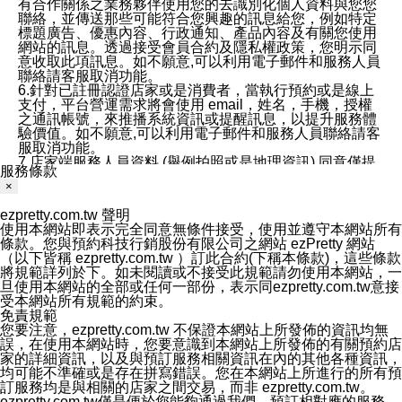
有合作關係之業務夥伴使用您的去識別化個人資料與您您
聯絡，並傳送那些可能符合您興趣的訊息給您，例如特定
標題廣告、優惠內容、行政通知、產品內容及有關您使用
網站的訊息。透過接受會員合約及隱私權政策，您明示同
意收取此項訊息。如不願意,可以利用電子郵件和服務人員
聯絡請客服取消功能。
6.針對已註冊認證店家或是消費者，當執行預約或是線上
支付，平台營運需求將會使用 email，姓名，手機，授權
之通訊帳號，來推播系統資訊或提醒訊息，以提升服務體
驗價值。如不願意,可以利用電子郵件和服務人員聯絡請客
服取消功能。
7.店家端服務人員資料 (舉例拍照或是地理資訊) 同意僅提
服務條款
供所屬店家管理人員可以使用消費者的作品集資料和員工
×
打卡個人圖像行為。本公司及ezPretty平台不會做任何使
用。
ezpretty.com.tw 聲明
三、本公司對您個人資料的揭露
使用本網站即表示完全同意無條件接受，使用並遵守本網站所有
1.基於現有服務平台的監管環境，預約科技保證不會揭露
條款。您與預約科技行銷股份有限公司之網站 ezPretty 網站
任何店家的營運資訊，且預約科技和店家均不能洩露消費
（以下皆稱 ezpretty.com.tw ）訂此合約(下稱本條款)，這些條款
者的個人資料。然而，在某些情況下，本公司可能會因受
將規範詳列於下。如未閱讀或不接受此規範請勿使用本網站，一
政府要求或法律規定，而被迫向政府或第三方提供資料。
旦使用本網站的全部或任何一部份，表示同ezpretty.com.tw意接
第三方也可能非法地攔截或存取傳輸的私人通訊，或會員
受本網站所有規範的約束。
可能濫用或誤用從本公司網站獲得的您的資料。因此，儘
免責規範
管本公司使用企業標準的保護措施來保護您的隱私，本公
您要注意，ezpretty.com.tw 不保證本網站上所發佈的資訊均無
司並未承諾您的個人識別資料或私人通訊將永遠保密。
誤，在使用本網站時，您要意識到本網站上所發佈的有關預約店
2.根據本公司的政策，本公司不會將涉及您的個人識別資
家的詳細資訊，以及與預訂服務相關資訊在內的其他各種資訊，
料出租或出售給第三方。
均可能不準確或是存在拼寫錯誤。您在本網站上所進行的所有預
3. 本公司、所屬集團、關係企業或與其合作行銷之第三方
訂服務均是與相關的店家之間交易，而非 ezpretty.com.tw。
業務合作公司會在您同意之情形下，始得利用您的個人資
ezpretty.com.tw僅是便於您能夠通過我們，預訂相對應的服務。