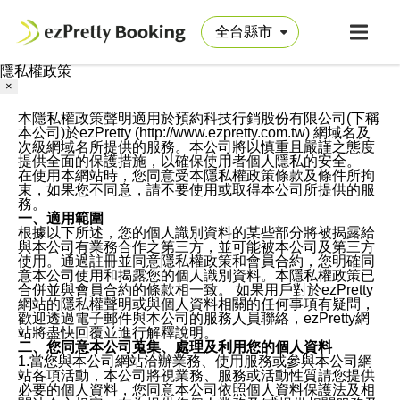
隱私權政策
×
本隱私權政策聲明適用於預約科技行銷股份有限公司(下稱
本公司)於ezPretty (http://www.ezpretty.com.tw) 網域名及
次級網域名所提供的服務。本公司將以慎重且嚴謹之態度
提供全面的保護措施，以確保使用者個人隱私的安全。
在使用本網站時，您同意受本隱私權政策條款及條件所拘
束，如果您不同意，請不要使用或取得本公司所提供的服
務。
一、適用範圍
根據以下所述，您的個人識別資料的某些部分將被揭露給
與本公司有業務合作之第三方，並可能被本公司及第三方
使用。通過註冊並同意隱私權政策和會員合約，您明確同
意本公司使用和揭露您的個人識別資料。本隱私權政策已
合併並與會員合約的條款相一致。 如果用戶對於ezPretty
網站的隱私權聲明或與個人資料相關的任何事項有疑問，
歡迎透過電子郵件與本公司的服務人員聯絡，ezPretty網
站將盡快回覆並進行解釋說明。
二、您同意本公司蒐集、處理及利用您的個人資料
1.當您與本公司網站洽辦業務、使用服務或參與本公司網
站各項活動，本公司將視業務、服務或活動性質請您提供
必要的個人資料，您同意本公司依照個人資料保護法及相