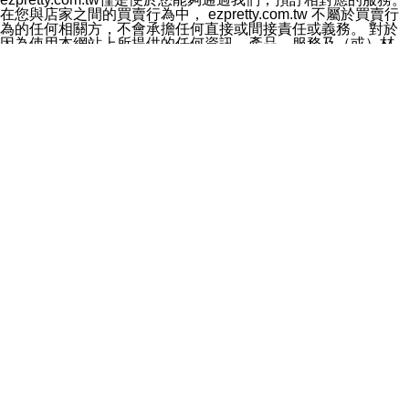
料於行銷活動資訊、商品訊息或新服務等相關行銷，且於
在您與店家之間的買賣行為中， ezpretty.com.tw 不屬於買賣行
首次行銷時，將提供您表示拒絕行銷之方式，本公司不會
為的任何相關方，不會承擔任何直接或間接責任或義務。 對於
向您索取相關費用。如您拒絕接受行銷服務或嗣後欲拒絕
因為使用本網站上所提供的任何資訊、產品、服務及（或）材
時，均可隨時通知本公司，本公司、所屬集團、關係企業
料，而產生或導致的任何損失或損害，ezpretty.com.tw 及其管
或與其合作行銷之第三方業務合作公司或第三方業務合作
理人員、員工或代表人均對此不承擔任何責任。 儘管
公司將立即停止利用您的個人資料行銷。
ezpretty.com.tw 已經盡了適當努力確保本網站上所列的服務符
四、個人資料利用之期間、地區、對象及方式如下
合合理的標準，仍不得將本網站內所列出的任何服務視為
1.期間：您同意於本公司存續期間或依法令之資料保存期
ezpretty.com.tw 推薦的服務，或是認為其代表該服務將會適用
間內，以及您的個人資料蒐集之目的消失或期限屆滿時，
於該用戶。如果該服務不適用於您，ezpretty.com.tw 將對此不
本公司得繼續保存、處理或利用您的個人資料。
承擔任何責任。
2.地區：就中華民國領域內。
網站使用者的守法義務及承諾
3.對象：本公司所屬公司(本公司)及其分公司、本公司之關
本條款構成您與 ezPretty 間之有效契約。 本條款中如有一部無
係企業、其他與本公司有業務往來或合作之機構。
效時，不影響其他條款之效力。 本條款如有未盡之處，雙方均
4.方式：以電話、簡訊、電子郵件、紙本或其他合於當時
應依誠實信用、平等互惠原則，共商解決之道。
科技之適當方式作個人資料之利用，(包括任何依法得利用
年齡和責任
之方式，但不限於使用於本網站或與外部合作之行銷)並於
你向 ezpretty.com.tw您確認您已經達到使用本網站的合法年
法令容許之範圍內，為行銷建檔、揭露、轉介或交互運用
齡。可以針對您在使用本網站時產生的任何責任，形成有約束力
予本公司及其合作對象。
的法律責任。您理解使用本網站時及他人使用您的登錄資訊使用
五、個人資料之類別
本網站時所產生的交易責任。
本聲明所指之個人資料類別如下:
網站連結
1.您提供之資料，包括您的姓名、性別、連絡方式(包括但
本網站可能包含有通往ezpretty.com.tw以外的其他方所運營網站
不限於電話、E-MAIL及地址等)、服務單位、職稱、為完
的超連結。此類超連結僅提供用於參考。此類網站不是由
成收款或付款所需之資料、IＰ位址、及其他得以直接或間
ezpretty.com.tw 控制，我們對其內容不承擔任何責任。在本網
接識別使用者身分之個人資料，及執行職務或業務之必要
站上加入通往此類網站的超連結，並非暗示我們贊同此類網站上
範圍內所需蒐集、處理及利用的個人資料。
的材料或是與其經營人之間存在任何聯繫。
2.為提升服務品質，本公司會依照所提供服務之性質，記
智慧財產權聲明
錄使用者的IP位址、以及在本公司內的瀏覽活動(例如，使
本網站上的所有資訊、內容、圖片、文字、聲音、圖像22、按
用者所使用的軟硬體、所點選的網頁)等資料，但是這些資
鈕、商標、服務標章及商品名稱均受中華民國國家法律及國際條