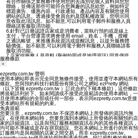
有合作關係之業務夥伴使用您的去識別化個人資料與您您
聯絡，並傳送那些可能符合您興趣的訊息給您，例如特定
標題廣告、優惠內容、行政通知、產品內容及有關您使用
網站的訊息。透過接受會員合約及隱私權政策，您明示同
意收取此項訊息。如不願意,可以利用電子郵件和服務人員
聯絡請客服取消功能。
6.針對已註冊認證店家或是消費者，當執行預約或是線上
支付，平台營運需求將會使用 email，姓名，手機，授權
之通訊帳號，來推播系統資訊或提醒訊息，以提升服務體
驗價值。如不願意,可以利用電子郵件和服務人員聯絡請客
服取消功能。
7.店家端服務人員資料 (舉例拍照或是地理資訊) 同意僅提
服務條款
供所屬店家管理人員可以使用消費者的作品集資料和員工
×
打卡個人圖像行為。本公司及ezPretty平台不會做任何使
用。
ezpretty.com.tw 聲明
三、本公司對您個人資料的揭露
使用本網站即表示完全同意無條件接受，使用並遵守本網站所有
1.基於現有服務平台的監管環境，預約科技保證不會揭露
條款。您與預約科技行銷股份有限公司之網站 ezPretty 網站
任何店家的營運資訊，且預約科技和店家均不能洩露消費
（以下皆稱 ezpretty.com.tw ）訂此合約(下稱本條款)，這些條款
者的個人資料。然而，在某些情況下，本公司可能會因受
將規範詳列於下。如未閱讀或不接受此規範請勿使用本網站，一
政府要求或法律規定，而被迫向政府或第三方提供資料。
旦使用本網站的全部或任何一部份，表示同ezpretty.com.tw意接
第三方也可能非法地攔截或存取傳輸的私人通訊，或會員
受本網站所有規範的約束。
可能濫用或誤用從本公司網站獲得的您的資料。因此，儘
免責規範
管本公司使用企業標準的保護措施來保護您的隱私，本公
您要注意，ezpretty.com.tw 不保證本網站上所發佈的資訊均無
司並未承諾您的個人識別資料或私人通訊將永遠保密。
誤，在使用本網站時，您要意識到本網站上所發佈的有關預約店
2.根據本公司的政策，本公司不會將涉及您的個人識別資
家的詳細資訊，以及與預訂服務相關資訊在內的其他各種資訊，
料出租或出售給第三方。
均可能不準確或是存在拼寫錯誤。您在本網站上所進行的所有預
3. 本公司、所屬集團、關係企業或與其合作行銷之第三方
訂服務均是與相關的店家之間交易，而非 ezpretty.com.tw。
業務合作公司會在您同意之情形下，始得利用您的個人資
ezpretty.com.tw僅是便於您能夠通過我們，預訂相對應的服務。