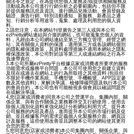
關法令之規定，在為提供您個人業務及/或提供相關服務及
活動或為本公司進行行銷分析之必要範圍內，包括但不限
於提供服務訊息及資訊、進行贈品兌換活動、會員登錄及
驗證、廣告行銷、特別活動通知、新服務、新產品之通
知、行銷分析等用途等，蒐集、處理及利用您的個人資
料。
2.請您注意，在本網站刊登廣告之第三人或與本公司
ezPretty網站連結與介接的網站，也可能蒐集您個人的資
料，凡經由本公司網站連結至第三方獨立管理、經營之網
站，其有關個人資料的保護，適用第三方或各該網站個別
的隱私權保護政策，其資料處理措施不適用本網站之隱私
權保護政策，本公司對於該等第三人或連結網站之行為不
負連帶責任。
3.本公司所屬ezPretty平台根據店家或消費者所要求的服務
功能需求或服務平台問題，本公司可使用您之前建立資料
及現在或過去在網站上的行為所取得之其他資料 (包括但
不限於手機作業系統、手機型號、手機帳號、APP設定參
數及其他資料)，來解決爭議、檢修障礙問題及執行本公司
的會員合約，本公司也有可能檢視多個會員以確認問題所
在或解決爭議。
4.您(店家或消費者)同意本公司之營運平台、集團內部、關
係企業、與有合作關係之業務夥伴交叉行銷使用，使用去
除個人識別化資料來強化統計分析網站利用方式、提升本
公司服務的內容及產品，進而提升本公司的市場行銷及促
銷、並且根據客戶的需求定義個人化製服務介面、網頁設
計及服務，這些使用改善並且調整本公司的網站使其更符
合您的需求。
5.您同意您(店家或消費者)本公司集團內部、關係企業、與