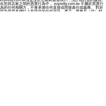
料於行銷活動資訊、商品訊息或新服務等相關行銷，且於
在您與店家之間的買賣行為中， ezpretty.com.tw 不屬於買賣行
首次行銷時，將提供您表示拒絕行銷之方式，本公司不會
為的任何相關方，不會承擔任何直接或間接責任或義務。 對於
向您索取相關費用。如您拒絕接受行銷服務或嗣後欲拒絕
因為使用本網站上所提供的任何資訊、產品、服務及（或）材
時，均可隨時通知本公司，本公司、所屬集團、關係企業
料，而產生或導致的任何損失或損害，ezpretty.com.tw 及其管
或與其合作行銷之第三方業務合作公司或第三方業務合作
理人員、員工或代表人均對此不承擔任何責任。 儘管
公司將立即停止利用您的個人資料行銷。
ezpretty.com.tw 已經盡了適當努力確保本網站上所列的服務符
四、個人資料利用之期間、地區、對象及方式如下
合合理的標準，仍不得將本網站內所列出的任何服務視為
1.期間：您同意於本公司存續期間或依法令之資料保存期
ezpretty.com.tw 推薦的服務，或是認為其代表該服務將會適用
間內，以及您的個人資料蒐集之目的消失或期限屆滿時，
於該用戶。如果該服務不適用於您，ezpretty.com.tw 將對此不
本公司得繼續保存、處理或利用您的個人資料。
承擔任何責任。
2.地區：就中華民國領域內。
網站使用者的守法義務及承諾
3.對象：本公司所屬公司(本公司)及其分公司、本公司之關
本條款構成您與 ezPretty 間之有效契約。 本條款中如有一部無
係企業、其他與本公司有業務往來或合作之機構。
效時，不影響其他條款之效力。 本條款如有未盡之處，雙方均
4.方式：以電話、簡訊、電子郵件、紙本或其他合於當時
應依誠實信用、平等互惠原則，共商解決之道。
科技之適當方式作個人資料之利用，(包括任何依法得利用
年齡和責任
之方式，但不限於使用於本網站或與外部合作之行銷)並於
你向 ezpretty.com.tw您確認您已經達到使用本網站的合法年
法令容許之範圍內，為行銷建檔、揭露、轉介或交互運用
齡。可以針對您在使用本網站時產生的任何責任，形成有約束力
予本公司及其合作對象。
的法律責任。您理解使用本網站時及他人使用您的登錄資訊使用
五、個人資料之類別
本網站時所產生的交易責任。
本聲明所指之個人資料類別如下:
網站連結
1.您提供之資料，包括您的姓名、性別、連絡方式(包括但
本網站可能包含有通往ezpretty.com.tw以外的其他方所運營網站
不限於電話、E-MAIL及地址等)、服務單位、職稱、為完
的超連結。此類超連結僅提供用於參考。此類網站不是由
成收款或付款所需之資料、IＰ位址、及其他得以直接或間
ezpretty.com.tw 控制，我們對其內容不承擔任何責任。在本網
接識別使用者身分之個人資料，及執行職務或業務之必要
站上加入通往此類網站的超連結，並非暗示我們贊同此類網站上
範圍內所需蒐集、處理及利用的個人資料。
的材料或是與其經營人之間存在任何聯繫。
2.為提升服務品質，本公司會依照所提供服務之性質，記
智慧財產權聲明
錄使用者的IP位址、以及在本公司內的瀏覽活動(例如，使
本網站上的所有資訊、內容、圖片、文字、聲音、圖像22、按
用者所使用的軟硬體、所點選的網頁)等資料，但是這些資
鈕、商標、服務標章及商品名稱均受中華民國國家法律及國際條