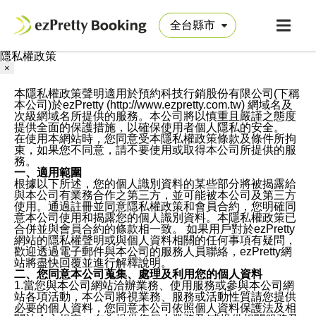
隱私權政策
×
本隱私權政策聲明適用於預約科技行銷股份有限公司(下稱
本公司)於ezPretty (http://www.ezpretty.com.tw) 網域名及
次級網域名所提供的服務。本公司將以慎重且嚴謹之態度
提供全面的保護措施，以確保使用者個人隱私的安全。
在使用本網站時，您同意受本隱私權政策條款及條件所拘
束，如果您不同意，請不要使用或取得本公司所提供的服
務。
一、適用範圍
根據以下所述，您的個人識別資料的某些部分將被揭露給
與本公司有業務合作之第三方，並可能被本公司及第三方
使用。通過註冊並同意隱私權政策和會員合約，您明確同
意本公司使用和揭露您的個人識別資料。本隱私權政策已
合併並與會員合約的條款相一致。 如果用戶對於ezPretty
網站的隱私權聲明或與個人資料相關的任何事項有疑問，
歡迎透過電子郵件與本公司的服務人員聯絡，ezPretty網
站將盡快回覆並進行解釋說明。
二、您同意本公司蒐集、處理及利用您的個人資料
1.當您與本公司網站洽辦業務、使用服務或參與本公司網
站各項活動，本公司將視業務、服務或活動性質請您提供
必要的個人資料，您同意本公司依照個人資料保護法及相