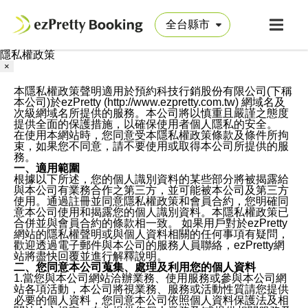
隱私權政策
×
本隱私權政策聲明適用於預約科技行銷股份有限公司(下稱
本公司)於ezPretty (http://www.ezpretty.com.tw) 網域名及
次級網域名所提供的服務。本公司將以慎重且嚴謹之態度
提供全面的保護措施，以確保使用者個人隱私的安全。
在使用本網站時，您同意受本隱私權政策條款及條件所拘
束，如果您不同意，請不要使用或取得本公司所提供的服
務。
一、適用範圍
根據以下所述，您的個人識別資料的某些部分將被揭露給
與本公司有業務合作之第三方，並可能被本公司及第三方
使用。通過註冊並同意隱私權政策和會員合約，您明確同
意本公司使用和揭露您的個人識別資料。本隱私權政策已
合併並與會員合約的條款相一致。 如果用戶對於ezPretty
網站的隱私權聲明或與個人資料相關的任何事項有疑問，
歡迎透過電子郵件與本公司的服務人員聯絡，ezPretty網
站將盡快回覆並進行解釋說明。
二、您同意本公司蒐集、處理及利用您的個人資料
1.當您與本公司網站洽辦業務、使用服務或參與本公司網
站各項活動，本公司將視業務、服務或活動性質請您提供
必要的個人資料，您同意本公司依照個人資料保護法及相