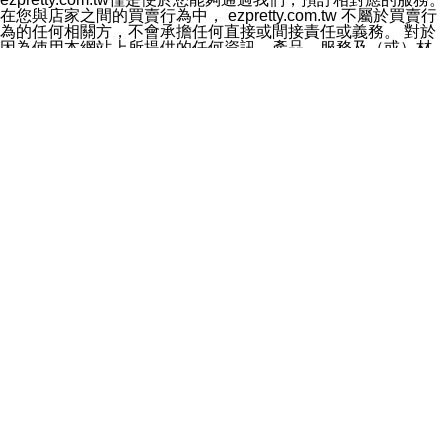
料於行銷活動資訊、商品訊息或新服務等相關行銷，且於
在您與店家之間的買賣行為中， ezpretty.com.tw 不屬於買賣行
首次行銷時，將提供您表示拒絕行銷之方式，本公司不會
為的任何相關方，不會承擔任何直接或間接責任或義務。 對於
向您索取相關費用。如您拒絕接受行銷服務或嗣後欲拒絕
因為使用本網站上所提供的任何資訊、產品、服務及（或）材
時，均可隨時通知本公司，本公司、所屬集團、關係企業
料，而產生或導致的任何損失或損害，ezpretty.com.tw 及其管
或與其合作行銷之第三方業務合作公司或第三方業務合作
理人員、員工或代表人均對此不承擔任何責任。 儘管
公司將立即停止利用您的個人資料行銷。
ezpretty.com.tw 已經盡了適當努力確保本網站上所列的服務符
四、個人資料利用之期間、地區、對象及方式如下
合合理的標準，仍不得將本網站內所列出的任何服務視為
1.期間：您同意於本公司存續期間或依法令之資料保存期
ezpretty.com.tw 推薦的服務，或是認為其代表該服務將會適用
間內，以及您的個人資料蒐集之目的消失或期限屆滿時，
於該用戶。如果該服務不適用於您，ezpretty.com.tw 將對此不
本公司得繼續保存、處理或利用您的個人資料。
承擔任何責任。
2.地區：就中華民國領域內。
網站使用者的守法義務及承諾
3.對象：本公司所屬公司(本公司)及其分公司、本公司之關
本條款構成您與 ezPretty 間之有效契約。 本條款中如有一部無
係企業、其他與本公司有業務往來或合作之機構。
效時，不影響其他條款之效力。 本條款如有未盡之處，雙方均
4.方式：以電話、簡訊、電子郵件、紙本或其他合於當時
應依誠實信用、平等互惠原則，共商解決之道。
科技之適當方式作個人資料之利用，(包括任何依法得利用
年齡和責任
之方式，但不限於使用於本網站或與外部合作之行銷)並於
你向 ezpretty.com.tw您確認您已經達到使用本網站的合法年
法令容許之範圍內，為行銷建檔、揭露、轉介或交互運用
齡。可以針對您在使用本網站時產生的任何責任，形成有約束力
予本公司及其合作對象。
的法律責任。您理解使用本網站時及他人使用您的登錄資訊使用
五、個人資料之類別
本網站時所產生的交易責任。
本聲明所指之個人資料類別如下:
網站連結
1.您提供之資料，包括您的姓名、性別、連絡方式(包括但
本網站可能包含有通往ezpretty.com.tw以外的其他方所運營網站
不限於電話、E-MAIL及地址等)、服務單位、職稱、為完
的超連結。此類超連結僅提供用於參考。此類網站不是由
成收款或付款所需之資料、IＰ位址、及其他得以直接或間
ezpretty.com.tw 控制，我們對其內容不承擔任何責任。在本網
接識別使用者身分之個人資料，及執行職務或業務之必要
站上加入通往此類網站的超連結，並非暗示我們贊同此類網站上
範圍內所需蒐集、處理及利用的個人資料。
的材料或是與其經營人之間存在任何聯繫。
2.為提升服務品質，本公司會依照所提供服務之性質，記
智慧財產權聲明
錄使用者的IP位址、以及在本公司內的瀏覽活動(例如，使
本網站上的所有資訊、內容、圖片、文字、聲音、圖像22、按
用者所使用的軟硬體、所點選的網頁)等資料，但是這些資
鈕、商標、服務標章及商品名稱均受中華民國國家法律及國際條