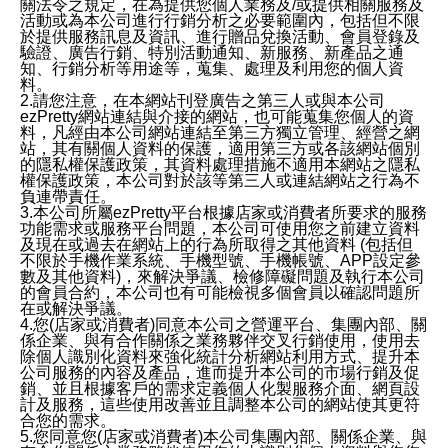
關法令之規定，在為提供您個人業務及/或提供相關服務及
活動或為本公司進行行銷分析之必要範圍內，包括但不限
於提供服務訊息及資訊、進行贈品兌換活動、會員登錄及
驗證、廣告行銷、特別活動通知、新服務、新產品之通
知、行銷分析等用途等，蒐集、處理及利用您的個人資
料。
2.請您注意，在本網站刊登廣告之第三人或與本公司
ezPretty網站連結與介接的網站，也可能蒐集您個人的資
料，凡經由本公司網站連結至第三方獨立管理、經營之網
站，其有關個人資料的保護，適用第三方或各該網站個別
的隱私權保護政策，其資料處理措施不適用本網站之隱私
權保護政策，本公司對於該等第三人或連結網站之行為不
負連帶責任。
3.本公司所屬ezPretty平台根據店家或消費者所要求的服務
功能需求或服務平台問題，本公司可使用您之前建立資料
及現在或過去在網站上的行為所取得之其他資料 (包括但
不限於手機作業系統、手機型號、手機帳號、APP設定參
數及其他資料)，來解決爭議、檢修障礙問題及執行本公司
的會員合約，本公司也有可能檢視多個會員以確認問題所
在或解決爭議。
4.您(店家或消費者)同意本公司之營運平台、集團內部、關
係企業、與有合作關係之業務夥伴交叉行銷使用，使用去
除個人識別化資料來強化統計分析網站利用方式、提升本
公司服務的內容及產品，進而提升本公司的市場行銷及促
銷、並且根據客戶的需求定義個人化製服務介面、網頁設
計及服務，這些使用改善並且調整本公司的網站使其更符
合您的需求。
5.您同意您(店家或消費者)本公司集團內部、關係企業、與