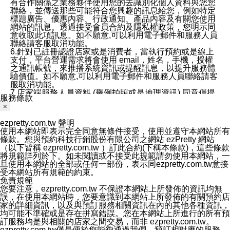
有合作關係之業務夥伴使用您的去識別化個人資料與您您
聯絡，並傳送那些可能符合您興趣的訊息給您，例如特定
標題廣告、優惠內容、行政通知、產品內容及有關您使用
網站的訊息。透過接受會員合約及隱私權政策，您明示同
意收取此項訊息。如不願意,可以利用電子郵件和服務人員
聯絡請客服取消功能。
6.針對已註冊認證店家或是消費者，當執行預約或是線上
支付，平台營運需求將會使用 email，姓名，手機，授權
之通訊帳號，來推播系統資訊或提醒訊息，以提升服務體
驗價值。如不願意,可以利用電子郵件和服務人員聯絡請客
服取消功能。
7.店家端服務人員資料 (舉例拍照或是地理資訊) 同意僅提
服務條款
供所屬店家管理人員可以使用消費者的作品集資料和員工
×
打卡個人圖像行為。本公司及ezPretty平台不會做任何使
用。
ezpretty.com.tw 聲明
三、本公司對您個人資料的揭露
使用本網站即表示完全同意無條件接受，使用並遵守本網站所有
1.基於現有服務平台的監管環境，預約科技保證不會揭露
條款。您與預約科技行銷股份有限公司之網站 ezPretty 網站
任何店家的營運資訊，且預約科技和店家均不能洩露消費
（以下皆稱 ezpretty.com.tw ）訂此合約(下稱本條款)，這些條款
者的個人資料。然而，在某些情況下，本公司可能會因受
將規範詳列於下。如未閱讀或不接受此規範請勿使用本網站，一
政府要求或法律規定，而被迫向政府或第三方提供資料。
旦使用本網站的全部或任何一部份，表示同ezpretty.com.tw意接
第三方也可能非法地攔截或存取傳輸的私人通訊，或會員
受本網站所有規範的約束。
可能濫用或誤用從本公司網站獲得的您的資料。因此，儘
免責規範
管本公司使用企業標準的保護措施來保護您的隱私，本公
您要注意，ezpretty.com.tw 不保證本網站上所發佈的資訊均無
司並未承諾您的個人識別資料或私人通訊將永遠保密。
誤，在使用本網站時，您要意識到本網站上所發佈的有關預約店
2.根據本公司的政策，本公司不會將涉及您的個人識別資
家的詳細資訊，以及與預訂服務相關資訊在內的其他各種資訊，
料出租或出售給第三方。
均可能不準確或是存在拼寫錯誤。您在本網站上所進行的所有預
3. 本公司、所屬集團、關係企業或與其合作行銷之第三方
訂服務均是與相關的店家之間交易，而非 ezpretty.com.tw。
業務合作公司會在您同意之情形下，始得利用您的個人資
ezpretty.com.tw僅是便於您能夠通過我們，預訂相對應的服務。