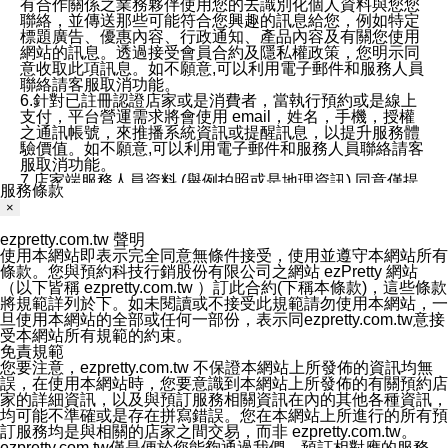
有合作關係之業務夥伴使用您的去識別化個人資料與您您
聯絡，並傳送那些可能符合您興趣的訊息給您，例如特定
標題廣告、優惠內容、行政通知、產品內容及有關您使用
網站的訊息。透過接受會員合約及隱私權政策，您明示同
意收取此項訊息。如不願意,可以利用電子郵件和服務人員
聯絡請客服取消功能。
6.針對已註冊認證店家或是消費者，當執行預約或是線上
支付，平台營運需求將會使用 email，姓名，手機，授權
之通訊帳號，來推播系統資訊或提醒訊息，以提升服務體
驗價值。如不願意,可以利用電子郵件和服務人員聯絡請客
服取消功能。
7.店家端服務人員資料 (舉例拍照或是地理資訊) 同意僅提
服務條款
供所屬店家管理人員可以使用消費者的作品集資料和員工
×
打卡個人圖像行為。本公司及ezPretty平台不會做任何使
用。
ezpretty.com.tw 聲明
三、本公司對您個人資料的揭露
使用本網站即表示完全同意無條件接受，使用並遵守本網站所有
1.基於現有服務平台的監管環境，預約科技保證不會揭露
條款。您與預約科技行銷股份有限公司之網站 ezPretty 網站
任何店家的營運資訊，且預約科技和店家均不能洩露消費
（以下皆稱 ezpretty.com.tw ）訂此合約(下稱本條款)，這些條款
者的個人資料。然而，在某些情況下，本公司可能會因受
將規範詳列於下。如未閱讀或不接受此規範請勿使用本網站，一
政府要求或法律規定，而被迫向政府或第三方提供資料。
旦使用本網站的全部或任何一部份，表示同ezpretty.com.tw意接
第三方也可能非法地攔截或存取傳輸的私人通訊，或會員
受本網站所有規範的約束。
可能濫用或誤用從本公司網站獲得的您的資料。因此，儘
免責規範
管本公司使用企業標準的保護措施來保護您的隱私，本公
您要注意，ezpretty.com.tw 不保證本網站上所發佈的資訊均無
司並未承諾您的個人識別資料或私人通訊將永遠保密。
誤，在使用本網站時，您要意識到本網站上所發佈的有關預約店
2.根據本公司的政策，本公司不會將涉及您的個人識別資
家的詳細資訊，以及與預訂服務相關資訊在內的其他各種資訊，
料出租或出售給第三方。
均可能不準確或是存在拼寫錯誤。您在本網站上所進行的所有預
3. 本公司、所屬集團、關係企業或與其合作行銷之第三方
訂服務均是與相關的店家之間交易，而非 ezpretty.com.tw。
業務合作公司會在您同意之情形下，始得利用您的個人資
ezpretty.com.tw僅是便於您能夠通過我們，預訂相對應的服務。