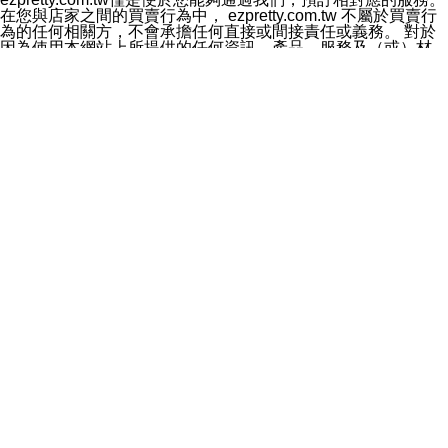
料於行銷活動資訊、商品訊息或新服務等相關行銷，且於
在您與店家之間的買賣行為中， ezpretty.com.tw 不屬於買賣行
首次行銷時，將提供您表示拒絕行銷之方式，本公司不會
為的任何相關方，不會承擔任何直接或間接責任或義務。 對於
向您索取相關費用。如您拒絕接受行銷服務或嗣後欲拒絕
因為使用本網站上所提供的任何資訊、產品、服務及（或）材
時，均可隨時通知本公司，本公司、所屬集團、關係企業
料，而產生或導致的任何損失或損害，ezpretty.com.tw 及其管
或與其合作行銷之第三方業務合作公司或第三方業務合作
理人員、員工或代表人均對此不承擔任何責任。 儘管
公司將立即停止利用您的個人資料行銷。
ezpretty.com.tw 已經盡了適當努力確保本網站上所列的服務符
四、個人資料利用之期間、地區、對象及方式如下
合合理的標準，仍不得將本網站內所列出的任何服務視為
1.期間：您同意於本公司存續期間或依法令之資料保存期
ezpretty.com.tw 推薦的服務，或是認為其代表該服務將會適用
間內，以及您的個人資料蒐集之目的消失或期限屆滿時，
於該用戶。如果該服務不適用於您，ezpretty.com.tw 將對此不
本公司得繼續保存、處理或利用您的個人資料。
承擔任何責任。
2.地區：就中華民國領域內。
網站使用者的守法義務及承諾
3.對象：本公司所屬公司(本公司)及其分公司、本公司之關
本條款構成您與 ezPretty 間之有效契約。 本條款中如有一部無
係企業、其他與本公司有業務往來或合作之機構。
效時，不影響其他條款之效力。 本條款如有未盡之處，雙方均
4.方式：以電話、簡訊、電子郵件、紙本或其他合於當時
應依誠實信用、平等互惠原則，共商解決之道。
科技之適當方式作個人資料之利用，(包括任何依法得利用
年齡和責任
之方式，但不限於使用於本網站或與外部合作之行銷)並於
你向 ezpretty.com.tw您確認您已經達到使用本網站的合法年
法令容許之範圍內，為行銷建檔、揭露、轉介或交互運用
齡。可以針對您在使用本網站時產生的任何責任，形成有約束力
予本公司及其合作對象。
的法律責任。您理解使用本網站時及他人使用您的登錄資訊使用
五、個人資料之類別
本網站時所產生的交易責任。
本聲明所指之個人資料類別如下:
網站連結
1.您提供之資料，包括您的姓名、性別、連絡方式(包括但
本網站可能包含有通往ezpretty.com.tw以外的其他方所運營網站
不限於電話、E-MAIL及地址等)、服務單位、職稱、為完
的超連結。此類超連結僅提供用於參考。此類網站不是由
成收款或付款所需之資料、IＰ位址、及其他得以直接或間
ezpretty.com.tw 控制，我們對其內容不承擔任何責任。在本網
接識別使用者身分之個人資料，及執行職務或業務之必要
站上加入通往此類網站的超連結，並非暗示我們贊同此類網站上
範圍內所需蒐集、處理及利用的個人資料。
的材料或是與其經營人之間存在任何聯繫。
2.為提升服務品質，本公司會依照所提供服務之性質，記
智慧財產權聲明
錄使用者的IP位址、以及在本公司內的瀏覽活動(例如，使
本網站上的所有資訊、內容、圖片、文字、聲音、圖像22、按
用者所使用的軟硬體、所點選的網頁)等資料，但是這些資
鈕、商標、服務標章及商品名稱均受中華民國國家法律及國際條