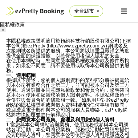
隱私權政策
×
本隱私權政策聲明適用於預約科技行銷股份有限公司(下稱
本公司)於ezPretty (http://www.ezpretty.com.tw) 網域名及
次級網域名所提供的服務。本公司將以慎重且嚴謹之態度
提供全面的保護措施，以確保使用者個人隱私的安全。
在使用本網站時，您同意受本隱私權政策條款及條件所拘
束，如果您不同意，請不要使用或取得本公司所提供的服
務。
一、適用範圍
根據以下所述，您的個人識別資料的某些部分將被揭露給
與本公司有業務合作之第三方，並可能被本公司及第三方
使用。通過註冊並同意隱私權政策和會員合約，您明確同
意本公司使用和揭露您的個人識別資料。本隱私權政策已
合併並與會員合約的條款相一致。 如果用戶對於ezPretty
網站的隱私權聲明或與個人資料相關的任何事項有疑問，
歡迎透過電子郵件與本公司的服務人員聯絡，ezPretty網
站將盡快回覆並進行解釋說明。
二、您同意本公司蒐集、處理及利用您的個人資料
1.當您與本公司網站洽辦業務、使用服務或參與本公司網
站各項活動，本公司將視業務、服務或活動性質請您提供
必要的個人資料，您同意本公司依照個人資料保護法及相