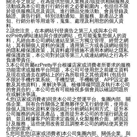
關法令之規定，在為提供您個人業務及/或提供相關服務及
活動或為本公司進行行銷分析之必要範圍內，包括但不限
於提供服務訊息及資訊、進行贈品兌換活動、會員登錄及
驗證、廣告行銷、特別活動通知、新服務、新產品之通
知、行銷分析等用途等，蒐集、處理及利用您的個人資
料。
2.請您注意，在本網站刊登廣告之第三人或與本公司
ezPretty網站連結與介接的網站，也可能蒐集您個人的資
料，凡經由本公司網站連結至第三方獨立管理、經營之網
站，其有關個人資料的保護，適用第三方或各該網站個別
的隱私權保護政策，其資料處理措施不適用本網站之隱私
權保護政策，本公司對於該等第三人或連結網站之行為不
負連帶責任。
3.本公司所屬ezPretty平台根據店家或消費者所要求的服務
功能需求或服務平台問題，本公司可使用您之前建立資料
及現在或過去在網站上的行為所取得之其他資料 (包括但
不限於手機作業系統、手機型號、手機帳號、APP設定參
數及其他資料)，來解決爭議、檢修障礙問題及執行本公司
的會員合約，本公司也有可能檢視多個會員以確認問題所
在或解決爭議。
4.您(店家或消費者)同意本公司之營運平台、集團內部、關
係企業、與有合作關係之業務夥伴交叉行銷使用，使用去
除個人識別化資料來強化統計分析網站利用方式、提升本
公司服務的內容及產品，進而提升本公司的市場行銷及促
銷、並且根據客戶的需求定義個人化製服務介面、網頁設
計及服務，這些使用改善並且調整本公司的網站使其更符
合您的需求。
5.您同意您(店家或消費者)本公司集團內部、關係企業、與