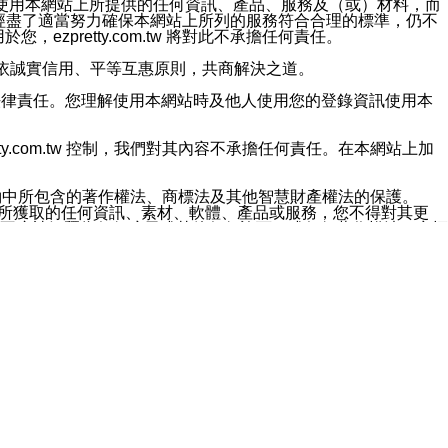
對於因為使用本網站上所提供的任何資訊、產品、服務及（或）材料，而
m.tw 已經盡了適當努力確保本網站上所列的服務符合合理的標準，仍不
ezpretty.com.tw 將對此不承擔任何責任。
均應依誠實信用、平等互惠原則，共商解決之道。
力的法律責任。您理解使用本網站時及他人使用您的登錄資訊使用本
ty.com.tw 控制，我們對其內容不承擔任何責任。在本網站上加
約中所包含的著作權法、商標法及其他智慧財產權法的保護。
網站上所獲取的任何資訊、素材、軟體、產品或服務，您不得對其更
不應被解釋為任何暗示或其他任何許可，或任何著作權法、商標
違反此規定，我們將追究其法律責任。
任何損失、責任及協力廠商的任何索賠或要求（包括律師費），將由
站而獲取到的資訊，而導致您遭受的任何風險或損失，將由您自
用本網站而造成的任何損失負責，同時，您會在此放棄有關此損失的所有及
伺服器不會發生缺陷，其中包括但不僅限於病毒或其他有害元素。對於
w 控制範圍的任何病毒感染、BUG、篡改、技術故障、錯誤、遺
有明示、暗示或法定及其他聲明、保證和條款均予以最大限度的排除，
定目的等。 ezpretty.com.tw 不能持續或在某階段
方便目的，其不應影響這些條款的範圍或意義，或是產生其他的
或任何協力廠商承擔任何責任。 在每次訪問網站時，您應檢查一下這