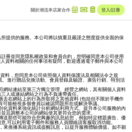
關於潮流串
店家合作
登入/註冊
域名及次級網域名所提供的服務。本公司將以慎重且嚴謹之態度提供全面的保
過註冊並同意隱私權政策和會員合約，您明確同意本公司使用
與個人資料相關的任何事項有疑問，歡迎透過電子郵件與本公司
人資料，您同意本公司依照個人資料保護法及相關法令之規
訊、進行贈品兌換活動、會員登錄及驗證、廣告行銷、特別活
本公司網站連結至第三方獨立管理、經營之網站，其有關個人資料
第三人或連結網站之行為不負連帶責任。
或過去在網站上的行為所取得之其他資料 (包括但不限於手機作
也有可能檢視多個會員以確認問題所在或解決爭議。
識別化資料來強化統計分析網站利用方式、提升本公司服務的內
善並且調整本公司的網站使其更符合您的需求。
並傳送那些可能符合您興趣的訊息給您，例如特定標題廣告、優
意,可以利用電子郵件和服務人員聯絡請客服取消功能。
帳號，來推播系統資訊或提醒訊息，以提升服務體驗價值。如不願