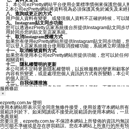
1、本公司ezPretty網站平台使用企業標準慣例來保護
2.本公司ezPretty網站將資料視為必須保護其免於滅
八、查詢或更正的方式
用戶個人資料有變更、或發現個人資料不正確的時候，可以隨時
九、Instagram貼文同步功能
您可以透過ezPretty店家系統後台所提供Instagram貼文同
用於同步您的貼文至店家系統。
十、取消Instagram授權方式
如果您有使用ezPretty網站所提供Instagram貼文同
可以登入店家系統後台使用取消授權功能，系統將立即清除您的
十一、取消帳號資料方式
如果您有使用本公司ezPretty網站所提供功能，您可以於任何
相關資料。
十二、隱私權聲明的更新
本公司將不定時更新隱私權聲明，以反映服務的變更和顧客的意見反
內容有所變更，或是處理您個人資訊的方式有所變動，本公司一
的個人資訊。
十三、自我保護措施
請妥善保管您的使用者名稱、密碼及個人資料，不要提供給
服務條款
窗，以防止他人讀取您的個人資料、信件或進入所機關管理
×
十四、傳送宣傳本站資訊或電子郵件之政策
您同意本公司網站，透過您所提供的郵件地址與您取得聯絡
ezpretty.com.tw 聲明
停止接收這些資料或電子郵件。
使用本網站即表示完全同意無條件接受，使用並遵守本網站所有條款。您與
十五、訊息通知
規範詳列於下。如未閱讀或不接受此規範請勿使用本網站，一旦使用本
本公司/本服務將以通知型訊息傳送重要訊息給您。即使未加
免責規範
本公司/本服務傳送之通知型訊息以對您有效且重要的訊息為
您要注意，ezpretty.com.tw 不保證本網站上所發佈
1.LINE 帳號設定的電話號碼與本公司/本服務所傳來的電話
均可能不準確或是存在拼寫錯誤。您在本網站上所進行的所有預訂服務均是與
2.該 LINE 帳號已在 LINE APP 設定中，同意接收通知型訊