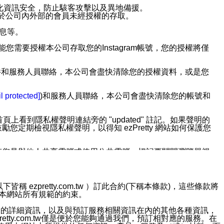
強化資訊安全，防止駭客攻擊以及異地備援。
免於公司內外部的會員未經授權的存取。
訊息等。
用此功能您需要授權本公司存取您的Instagram帳號，您的授權將僅
透過電子郵件和服務人員聯絡，本公司會盡快清除您的授權資料，或是您
。
l protected]
)和服務人員聯絡，本公司會盡快清除您的帳號和
上看到隱私權聲明連結旁的 "updated" 註記。如果聲明的
期檢視隱私權聲明，以得知 ezPretty 網站如何保護您
若您是與他人共享電腦或使用公共電腦，切記要關閉瀏覽器視
依照該資料或電子郵件所指示之方法、說明或功能連結，隨時
ezpretty.com.tw ）訂此合約(下稱本條款)，這些條款將
接受本網站所有規範的約束。
者，將可收到通知型訊息。
約店家的詳細資訊，以及與預訂服務相關資訊在內的其他各種資訊，
etty.com.tw僅是便於您能夠通過我們，預訂相對應的服務。在