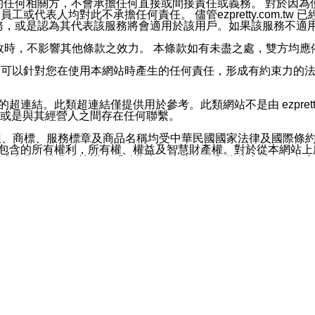
屬於買賣行為的任何相關方，不會承擔任何直接或間接責任或義務。 
人員、員工或代表人均對此不承擔任何責任。 儘管ezpretty.co
薦的服務，或是認為其代表該服務將會適用於該用戶。如果該服務不適用於您，
有一部無效時，不影響其他條款之效力。 本條款如有未盡之處，雙方
的合法年齡。可以針對您在使用本網站時產生的任何責任，形成有約束
官方帳號或認證官方帳號的通知型訊息。
網站的超連結。此類超連結僅提供用於參考。此類網站不是由 ezpret
或是與其經營人之間存在任何聯繫。
鈕、商標、服務標章及商品名稱均受中華民國國家法律及國際條
這些素材中所包含的所有權利，所有權、權益及智慧財產權。對於從本
或出售。除非本協議中明確指出，這些條款和條件中的任何內容
或任何協力廠商的業主權益中規定的任何權利的推斷結果。 如有任何人
其分公司、所屬機構、管理人員、代理人及其他合作夥伴和員工遭受的
構、管理人員、代理人及其他合作夥伴和員工不受損失。
依賴本網站上所提供的資訊、產品、服務或素材或通過使用本網
etty.com.tw提供電信及網路服務的提供商不會因您使用或不能使
etty.com.tw 不聲明、保證或承諾本網站或支持該網站的
影響本網站任何部分正常運行，且超出ezpretty.com.t
com.tw 不承擔任何責任。 在適用法律許可的最大範圍內，所
諾，其中包括但不僅限於其精確性、完整性或適銷性、品質或適用於特
些條款或是這些條款相關的權利。這些條款中使用的標題僅為了
款之內容及本網站上內容而不另行通知，同時，不對您、其他任何用戶