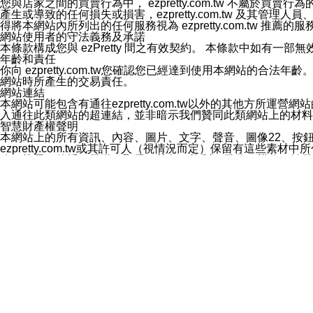
您與店家之間的買賣行為中， ezpretty.com.tw 不
3.LINE 帳號未封鎖傳送訊息之 LINE 官方帳號。
產生或導致的任何損失或損害，ezpretty.com.tw 及其管理
欲變更通知型訊息的設定，操作如下：
得將本網站內所列出的任何服務視為 ezpretty.com.tw 推
1.點選「主頁」＞「設定」
網站使用者的守法義務及承諾
2.點選「隱私設定」
本條款構成您與 ezPretty 間之有效契約。 本條款中如
3.點選「提供使用資料」
年齡和責任
4.點選「LINE通知型訊息」
你向 ezpretty.com.tw您確認您已經達到使用本網站
5.開關「接收LINE通知型訊息」
網站時所產生的交易責任。
❗️關閉「接收通知型訊息」後，將不會接收到來自任何企業
網站連結
本網站可能包含有通往ezpretty.com.tw以外的其他方所運營
入通往此類網站的超連結，並非暗示我們贊同此類網站上的材料
智慧財產權聲明
本網站上的所有資訊、內容、圖片、文字、聲音、圖像22、按
ezpretty.com.tw或其許可人（視情況而定）保留有
改、拷貝、傳播、發送、顯示、執行、複製、發佈、模仿、轉發
法或其他智慧財產權或 ezpretty.com.tw、其許可人
賠償
您同意因您使用本網站，而導致 ezpretty.com.tw、
您承擔賠償並保證 ezpretty.com.tw、其分公司、所屬機
免責聲明
您對本網站的所有使用均由您自擔風險。 因下載使用、參考或
己承擔全部責任。您同意 ezpretty.com.tw 及向ezpr
全部的索賠權利，無論是基於合約、侵權行為或其他依據。 ezpr
那些可損害或影響本網站管理、安全性、公正性和完整性，或是損害或
漏、中斷、刪除、缺陷、延遲或任何事件或事故，ezpretty.
其中包括但不僅限於有關本網站上服務、資訊及（或）聲明的保證或承
時間內對任一條款或多條條款的強制實施，不得將此視為放棄這
法律效應。 ezpretty.com.tw有權隨時變更本使用條