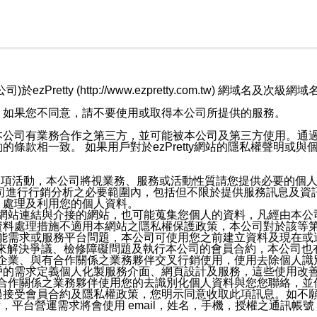
retty (http://www.ezpretty.com.tw) 網
，如果您不同意，請不要使用或取得本公司所提供的服務。
本公司有業務合作之第三方，並可能被本公司及第三方使用。通
條款相一致。 如果用戶對於ezPretty網站的隱私權聲明或
各項活動，本公司將視業務、服務或活動性質請您提供必要的個
公司進行行銷分析之必要範圍內，包括但不限於提供服務訊息及資
、處理及利用您的個人資料。
etty網站連結與介接的網站，也可能蒐集您個人的資料，凡經由
資料處理措施不適用本網站之隱私權保護政策，本公司對於該等
服務功能需求或服務平台問題，本公司可使用您之前建立資料及現在
，來解決爭議、檢修障礙問題及執行本公司的會員合約，本公司
關係企業、與有合作關係之業務夥伴交叉行銷使用，使用去除個人
戶的需求定義個人化製服務介面、網頁設計及服務，這些使用改
與有合作關係之業務夥伴使用您的去識別化個人資料與您您聯絡，
接受會員合約及隱私權政策，您明示同意收取此項訊息。如不願
，平台營運需求將會使用 email，姓名，手機，授權之通訊