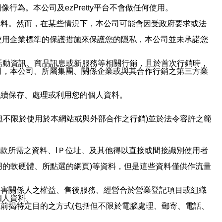
行為。本公司及ezPretty平台不會做任何使用。
資料。然而，在某些情況下，本公司可能會因受政府要求或法
使用企業標準的保護措施來保護您的隱私，本公司並未承諾您
活動資訊、商品訊息或新服務等相關行銷，且於首次行銷時，
司，本公司、所屬集團、關係企業或與其合作行銷之第三方業
繼續保存、處理或利用您的個人資料。
但不限於使用於本網站或與外部合作之行銷)並於法令容許之範
或付款所需之資料、IＰ位址、及其他得以直接或間接識別使用者
用的軟硬體、所點選的網頁)等資料，但是這些資料僅供作流量
利害關係人之權益、售後服務、經營合於營業登記項目或組織
個人資料。
前揭特定目的之方式(包括但不限於電腦處理、郵寄、電話、