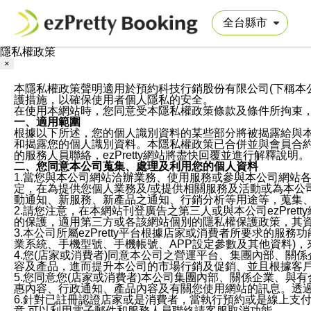
隱私權政策
×
本隱私權政策聲明適用於預約科技行銷股份有限公司(下稱本公司)於ezP
護措施，以確保使用者個人隱私的安全。
在使用本網站時，您同意受本隱私權政策條款及條件所拘束
一、適用範圍
根據以下所述，您的個人識別資料的某些部分將被揭露給與
和揭露您的個人識別資料。本隱私權政策已合併並與會員合約的
的服務人員聯絡，ezPretty網站將盡快回覆並進行解釋說明。
二、您同意本公司蒐集、處理及利用您的個人資料
1.當您與本公司網站洽辦業務、使用服務或參與本公司網站
定，在為提供您個人業務及/或提供相關服務及活動或為本
動通知、新服務、新產品之通知、行銷分析等用途等，蒐集
2.請您注意，在本網站刊登廣告之第三人或與本公司ezPr
的保護，適用第三方或各該網站個別的隱私權保護政策，其
3.本公司所屬ezPretty平台根據店家或消費者所要求的
業系統、手機型號、手機帳號、APP設定參數及其他資料)
4.您(店家或消費者)同意本公司之營運平台、集團內部、
容及產品，進而提升本公司的市場行銷及促銷、並且根據客
5.您同意您(店家或消費者)本公司集團內部、關係企業、
惠內容、行政通知、產品內容及有關您使用網站的訊息。透過
6.針對已註冊認證店家或是消費者，當執行預約或是線上支付
意,可以利用電子郵件和服務人員聯絡請客服取消功能。