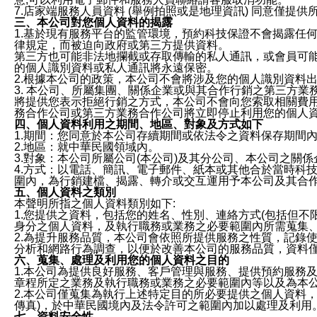
7.店家端服務人員資料 (舉例拍照或是地理資訊) 同意僅提
三、本公司對您個人資料的揭露
1.基於現有服務平台的監管環境，預約科技保證不會揭露任
律規定，而被迫向政府或第三方提供資料。
第三方也可能非法地攔截或存取傳輸的私人通訊，或會員可
的個人識別資料或私人通訊將永遠保密。
2.根據本公司的政策，本公司不會將涉及您的個人識別資料
3. 本公司、所屬集團、關係企業或與其合作行銷之第三方
將提供您表示拒絕行銷之方式，本公司不會向您索取相關費
務合作公司或第三方業務合作公司將立即停止利用您的個人
四、個人資料利用之期間、地區、對象及方式如下
1.期間：您同意於本公司存續期間或依法令之資料保存期間
2.地區：就中華民國領域內。
3.對象：本公司所屬公司(本公司)及其分公司、本公司之關
4.方式：以電話、簡訊、電子郵件、紙本或其他合於當時科
圍內，為行銷建檔、揭露、轉介或交互運用予本公司及其合
五、個人資料之類別
本聲明所指之個人資料類別如下:
1.您提供之資料，包括您的姓名、性別、連絡方式(包括但不
身分之個人資料，及執行職務或業務之必要範圍內所需蒐集
2.為提升服務品質，本公司會依照所提供服務之性質，記錄
分析和網路行為調查，以便於改善本公司的服務品質，資料
六、蒐集、處理及利用您的個人資料之目的
1.本公司為提供良好服務、客戶管理與服務、提供預約服務
章程所定之業務及執行職務或業務之必要範圍內等以及為本
2.本公司僅蒐集為執行上述特定目的所必要提供之個人資料
傳真)，於中華民國境內及法令許可之範圍內加以處理及利用
七、資料安全性