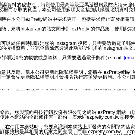
您個人辨認資料的秘密性，特別使用最高等級亞馬遜機房及防火牆來
失及未經授權而存取的資產，本公司使用多項安全措施以保護此類資料
在本公司ezPretty網站中要求更正，包括要求停止寄發相關
步功能，來將Instagram的貼文同步到 ezPretty 的作品集，使
步功能，您可以於任何時間取消您的 Instagram 授權，只需要
授權資料，並完全清除您透過此功能所同步的Instagram貼文
時間取消您的帳號或是資料，只需要透過電子郵件( e-mail:
[emai
應。當本公司更新此隱私權聲明，您將在 ezPretty網站 首頁
定會先更新隱私權聲明才會接著執行該項變更措施。本公司鼓勵您定
任何人。在您完成個人化服務之使用後，請務必記得登出帳號。
區。
並傳送或宣傳本網站各項服務之資料或電子郵件供您參考。您能
預約科技行銷股份有限公司之網站 ezPretty 網站 （以下皆稱 
網站的全部或任何一部份，表示同ezpretty.com.tw意
入本公司/本服務好友，您仍可接收到通知型訊息。
限，以廣告或其他目的的訊息皆不會被傳送。滿足以下三個條件
的資訊均無誤，在使用本網站時，您要意識到本網站上所發佈的有關預
號碼比對相符。
相關的店家之間交易，而非 ezpretty.com.tw。 ezpr
息。