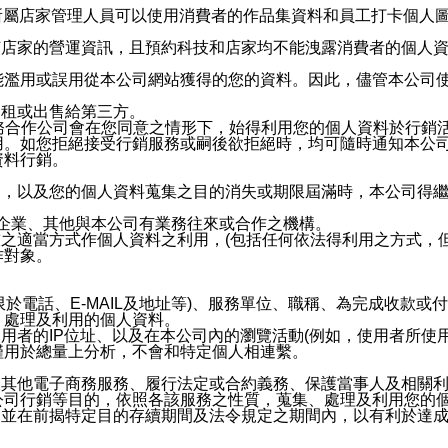
供所屬店家管理人員可以使用消費者的作品集資料和員工打卡個人圖像
何店家的營運資訊，且預約科技和店家均不能洩露消費者的個人
能濫用或誤用從本公司網站獲得的您的資料。因此，儘管本公司
出租或出售給第三方。
業務合作公司會在您同意之情形下，始得利用您的個人資料於行銷
用。如您拒絕接受行銷服務或嗣後欲拒絕時，均可隨時通知本公
資料行銷。
內，以及您的個人資料蒐集之目的消失或期限屆滿時，本公司得
係企業、其他與本公司有業務往來或合作之機構。
技之適當方式作個人資料之利用，(包括任何依法得利用之方式，
作對象。
限於電話、E-MAIL及地址等)、服務單位、職稱、為完成收款
、處理及利用的個人資料。
使用者的IP位址、以及在本公司內的瀏覽活動(例如，使用者所使
僅用於總量上分析，不會和特定個人相連繫。
及其他電子商務服務、履行法定或合約義務、保護當事人及相關
公司行銷等目的，依照各該服務之性質，蒐集、處理及利用您的
，並在前揭特定目的存續期間及法令規定之期間內，以有利於達成
。