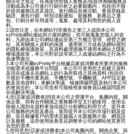
關法令之規定，在為提供您個人業務及/或提供相關服務及
活動或為本公司進行行銷分析之必要範圍內，包括但不限
於提供服務訊息及資訊、進行贈品兌換活動、會員登錄及
驗證、廣告行銷、特別活動通知、新服務、新產品之通
知、行銷分析等用途等，蒐集、處理及利用您的個人資
料。
2.請您注意，在本網站刊登廣告之第三人或與本公司
ezPretty網站連結與介接的網站，也可能蒐集您個人的資
料，凡經由本公司網站連結至第三方獨立管理、經營之網
站，其有關個人資料的保護，適用第三方或各該網站個別
的隱私權保護政策，其資料處理措施不適用本網站之隱私
權保護政策，本公司對於該等第三人或連結網站之行為不
負連帶責任。
3.本公司所屬ezPretty平台根據店家或消費者所要求的服務
功能需求或服務平台問題，本公司可使用您之前建立資料
及現在或過去在網站上的行為所取得之其他資料 (包括但
不限於手機作業系統、手機型號、手機帳號、APP設定參
數及其他資料)，來解決爭議、檢修障礙問題及執行本公司
的會員合約，本公司也有可能檢視多個會員以確認問題所
在或解決爭議。
4.您(店家或消費者)同意本公司之營運平台、集團內部、關
係企業、與有合作關係之業務夥伴交叉行銷使用，使用去
除個人識別化資料來強化統計分析網站利用方式、提升本
公司服務的內容及產品，進而提升本公司的市場行銷及促
銷、並且根據客戶的需求定義個人化製服務介面、網頁設
計及服務，這些使用改善並且調整本公司的網站使其更符
合您的需求。
5.您同意您(店家或消費者)本公司集團內部、關係企業、與