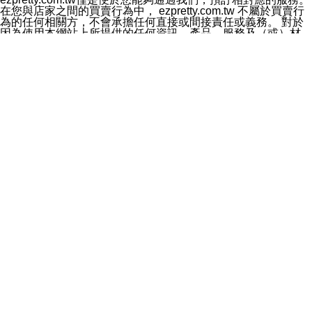
料於行銷活動資訊、商品訊息或新服務等相關行銷，且於
在您與店家之間的買賣行為中， ezpretty.com.tw 不屬於買賣行
首次行銷時，將提供您表示拒絕行銷之方式，本公司不會
為的任何相關方，不會承擔任何直接或間接責任或義務。 對於
向您索取相關費用。如您拒絕接受行銷服務或嗣後欲拒絕
因為使用本網站上所提供的任何資訊、產品、服務及（或）材
時，均可隨時通知本公司，本公司、所屬集團、關係企業
料，而產生或導致的任何損失或損害，ezpretty.com.tw 及其管
或與其合作行銷之第三方業務合作公司或第三方業務合作
理人員、員工或代表人均對此不承擔任何責任。 儘管
公司將立即停止利用您的個人資料行銷。
ezpretty.com.tw 已經盡了適當努力確保本網站上所列的服務符
四、個人資料利用之期間、地區、對象及方式如下
合合理的標準，仍不得將本網站內所列出的任何服務視為
1.期間：您同意於本公司存續期間或依法令之資料保存期
ezpretty.com.tw 推薦的服務，或是認為其代表該服務將會適用
間內，以及您的個人資料蒐集之目的消失或期限屆滿時，
於該用戶。如果該服務不適用於您，ezpretty.com.tw 將對此不
本公司得繼續保存、處理或利用您的個人資料。
承擔任何責任。
2.地區：就中華民國領域內。
網站使用者的守法義務及承諾
3.對象：本公司所屬公司(本公司)及其分公司、本公司之關
本條款構成您與 ezPretty 間之有效契約。 本條款中如有一部無
係企業、其他與本公司有業務往來或合作之機構。
效時，不影響其他條款之效力。 本條款如有未盡之處，雙方均
4.方式：以電話、簡訊、電子郵件、紙本或其他合於當時
應依誠實信用、平等互惠原則，共商解決之道。
科技之適當方式作個人資料之利用，(包括任何依法得利用
年齡和責任
之方式，但不限於使用於本網站或與外部合作之行銷)並於
你向 ezpretty.com.tw您確認您已經達到使用本網站的合法年
法令容許之範圍內，為行銷建檔、揭露、轉介或交互運用
齡。可以針對您在使用本網站時產生的任何責任，形成有約束力
予本公司及其合作對象。
的法律責任。您理解使用本網站時及他人使用您的登錄資訊使用
五、個人資料之類別
本網站時所產生的交易責任。
本聲明所指之個人資料類別如下:
網站連結
1.您提供之資料，包括您的姓名、性別、連絡方式(包括但
本網站可能包含有通往ezpretty.com.tw以外的其他方所運營網站
不限於電話、E-MAIL及地址等)、服務單位、職稱、為完
的超連結。此類超連結僅提供用於參考。此類網站不是由
成收款或付款所需之資料、IＰ位址、及其他得以直接或間
ezpretty.com.tw 控制，我們對其內容不承擔任何責任。在本網
接識別使用者身分之個人資料，及執行職務或業務之必要
站上加入通往此類網站的超連結，並非暗示我們贊同此類網站上
範圍內所需蒐集、處理及利用的個人資料。
的材料或是與其經營人之間存在任何聯繫。
2.為提升服務品質，本公司會依照所提供服務之性質，記
智慧財產權聲明
錄使用者的IP位址、以及在本公司內的瀏覽活動(例如，使
本網站上的所有資訊、內容、圖片、文字、聲音、圖像22、按
用者所使用的軟硬體、所點選的網頁)等資料，但是這些資
鈕、商標、服務標章及商品名稱均受中華民國國家法律及國際條