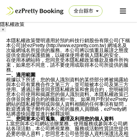
隱私權政策
×
本隱私權政策聲明適用於預約科技行銷股份有限公司(下稱
本公司)於ezPretty (http://www.ezpretty.com.tw) 網域名及
次級網域名所提供的服務。本公司將以慎重且嚴謹之態度
提供全面的保護措施，以確保使用者個人隱私的安全。
在使用本網站時，您同意受本隱私權政策條款及條件所拘
束，如果您不同意，請不要使用或取得本公司所提供的服
務。
一、適用範圍
根據以下所述，您的個人識別資料的某些部分將被揭露給
與本公司有業務合作之第三方，並可能被本公司及第三方
使用。通過註冊並同意隱私權政策和會員合約，您明確同
意本公司使用和揭露您的個人識別資料。本隱私權政策已
合併並與會員合約的條款相一致。 如果用戶對於ezPretty
網站的隱私權聲明或與個人資料相關的任何事項有疑問，
歡迎透過電子郵件與本公司的服務人員聯絡，ezPretty網
站將盡快回覆並進行解釋說明。
二、您同意本公司蒐集、處理及利用您的個人資料
1.當您與本公司網站洽辦業務、使用服務或參與本公司網
站各項活動，本公司將視業務、服務或活動性質請您提供
必要的個人資料，您同意本公司依照個人資料保護法及相