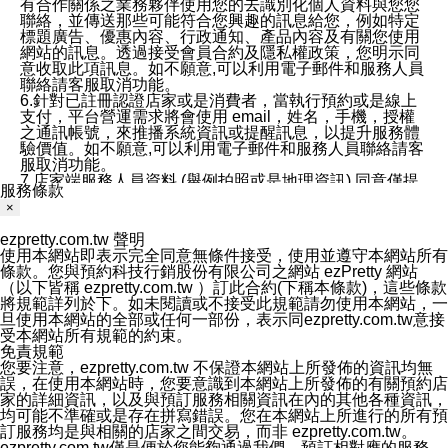
有合作關係之業務夥伴使用您的去識別化個人資料與您您
聯絡，並傳送那些可能符合您興趣的訊息給您，例如特定
標題廣告、優惠內容、行政通知、產品內容及有關您使用
網站的訊息。透過接受會員合約及隱私權政策，您明示同
意收取此項訊息。如不願意,可以利用電子郵件和服務人員
聯絡請客服取消功能。
6.針對已註冊認證店家或是消費者，當執行預約或是線上
支付，平台營運需求將會使用 email，姓名，手機，授權
之通訊帳號，來推播系統資訊或提醒訊息，以提升服務體
驗價值。如不願意,可以利用電子郵件和服務人員聯絡請客
服取消功能。
7.店家端服務人員資料 (舉例拍照或是地理資訊) 同意僅提
服務條款
供所屬店家管理人員可以使用消費者的作品集資料和員工
×
打卡個人圖像行為。本公司及ezPretty平台不會做任何使
用。
ezpretty.com.tw 聲明
三、本公司對您個人資料的揭露
使用本網站即表示完全同意無條件接受，使用並遵守本網站所有
1.基於現有服務平台的監管環境，預約科技保證不會揭露
條款。您與預約科技行銷股份有限公司之網站 ezPretty 網站
任何店家的營運資訊，且預約科技和店家均不能洩露消費
（以下皆稱 ezpretty.com.tw ）訂此合約(下稱本條款)，這些條款
者的個人資料。然而，在某些情況下，本公司可能會因受
將規範詳列於下。如未閱讀或不接受此規範請勿使用本網站，一
政府要求或法律規定，而被迫向政府或第三方提供資料。
旦使用本網站的全部或任何一部份，表示同ezpretty.com.tw意接
第三方也可能非法地攔截或存取傳輸的私人通訊，或會員
受本網站所有規範的約束。
可能濫用或誤用從本公司網站獲得的您的資料。因此，儘
免責規範
管本公司使用企業標準的保護措施來保護您的隱私，本公
您要注意，ezpretty.com.tw 不保證本網站上所發佈的資訊均無
司並未承諾您的個人識別資料或私人通訊將永遠保密。
誤，在使用本網站時，您要意識到本網站上所發佈的有關預約店
2.根據本公司的政策，本公司不會將涉及您的個人識別資
家的詳細資訊，以及與預訂服務相關資訊在內的其他各種資訊，
料出租或出售給第三方。
均可能不準確或是存在拼寫錯誤。您在本網站上所進行的所有預
3. 本公司、所屬集團、關係企業或與其合作行銷之第三方
訂服務均是與相關的店家之間交易，而非 ezpretty.com.tw。
業務合作公司會在您同意之情形下，始得利用您的個人資
ezpretty.com.tw僅是便於您能夠通過我們，預訂相對應的服務。