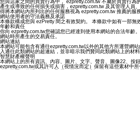
您與店家之間的買賣行為中， ezpretty.com.tw 不
3.LINE 帳號未封鎖傳送訊息之 LINE 官方帳號。
產生或導致的任何損失或損害，ezpretty.com.tw 及其管理
欲變更通知型訊息的設定，操作如下：
得將本網站內所列出的任何服務視為 ezpretty.com.tw 推
1.點選「主頁」＞「設定」
網站使用者的守法義務及承諾
2.點選「隱私設定」
本條款構成您與 ezPretty 間之有效契約。 本條款中如
3.點選「提供使用資料」
年齡和責任
4.點選「LINE通知型訊息」
你向 ezpretty.com.tw您確認您已經達到使用本網站
5.開關「接收LINE通知型訊息」
網站時所產生的交易責任。
❗️關閉「接收通知型訊息」後，將不會接收到來自任何企業
網站連結
本網站可能包含有通往ezpretty.com.tw以外的其他方所運營
入通往此類網站的超連結，並非暗示我們贊同此類網站上的材料
智慧財產權聲明
本網站上的所有資訊、內容、圖片、文字、聲音、圖像22、按
ezpretty.com.tw或其許可人（視情況而定）保留有
改、拷貝、傳播、發送、顯示、執行、複製、發佈、模仿、轉發
法或其他智慧財產權或 ezpretty.com.tw、其許可人
賠償
您同意因您使用本網站，而導致 ezpretty.com.tw、
您承擔賠償並保證 ezpretty.com.tw、其分公司、所屬機
免責聲明
您對本網站的所有使用均由您自擔風險。 因下載使用、參考或
己承擔全部責任。您同意 ezpretty.com.tw 及向ezpr
全部的索賠權利，無論是基於合約、侵權行為或其他依據。 ezpr
那些可損害或影響本網站管理、安全性、公正性和完整性，或是損害或
漏、中斷、刪除、缺陷、延遲或任何事件或事故，ezpretty.
其中包括但不僅限於有關本網站上服務、資訊及（或）聲明的保證或承
時間內對任一條款或多條條款的強制實施，不得將此視為放棄這
法律效應。 ezpretty.com.tw有權隨時變更本使用條