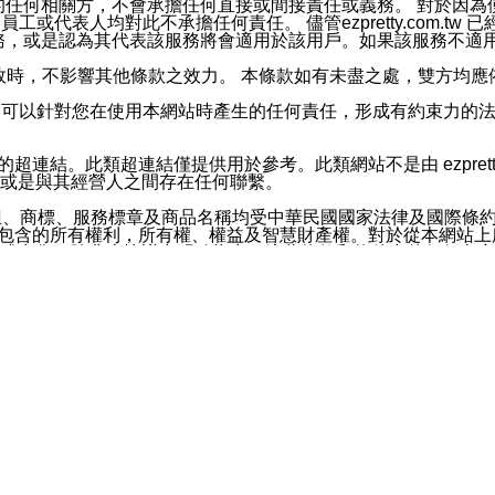
屬於買賣行為的任何相關方，不會承擔任何直接或間接責任或義務。 
人員、員工或代表人均對此不承擔任何責任。 儘管ezpretty.co
薦的服務，或是認為其代表該服務將會適用於該用戶。如果該服務不適用於您，
有一部無效時，不影響其他條款之效力。 本條款如有未盡之處，雙方
的合法年齡。可以針對您在使用本網站時產生的任何責任，形成有約束
官方帳號或認證官方帳號的通知型訊息。
網站的超連結。此類超連結僅提供用於參考。此類網站不是由 ezpret
或是與其經營人之間存在任何聯繫。
鈕、商標、服務標章及商品名稱均受中華民國國家法律及國際條
這些素材中所包含的所有權利，所有權、權益及智慧財產權。對於從本
或出售。除非本協議中明確指出，這些條款和條件中的任何內容
或任何協力廠商的業主權益中規定的任何權利的推斷結果。 如有任何人
其分公司、所屬機構、管理人員、代理人及其他合作夥伴和員工遭受的
構、管理人員、代理人及其他合作夥伴和員工不受損失。
依賴本網站上所提供的資訊、產品、服務或素材或通過使用本網
etty.com.tw提供電信及網路服務的提供商不會因您使用或不能使
etty.com.tw 不聲明、保證或承諾本網站或支持該網站的
影響本網站任何部分正常運行，且超出ezpretty.com.t
com.tw 不承擔任何責任。 在適用法律許可的最大範圍內，所
諾，其中包括但不僅限於其精確性、完整性或適銷性、品質或適用於特
些條款或是這些條款相關的權利。這些條款中使用的標題僅為了
款之內容及本網站上內容而不另行通知，同時，不對您、其他任何用戶