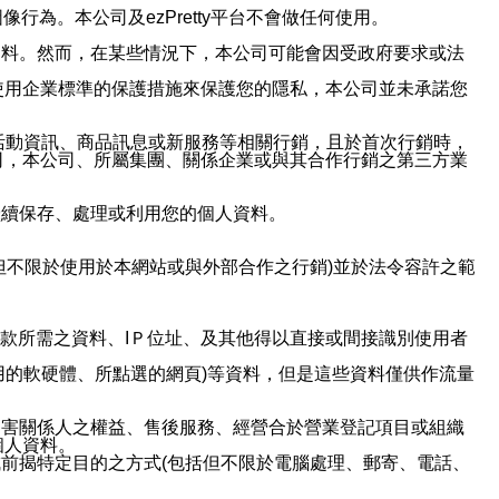
行為。本公司及ezPretty平台不會做任何使用。
資料。然而，在某些情況下，本公司可能會因受政府要求或法
使用企業標準的保護措施來保護您的隱私，本公司並未承諾您
活動資訊、商品訊息或新服務等相關行銷，且於首次行銷時，
司，本公司、所屬集團、關係企業或與其合作行銷之第三方業
繼續保存、處理或利用您的個人資料。
但不限於使用於本網站或與外部合作之行銷)並於法令容許之範
或付款所需之資料、IＰ位址、及其他得以直接或間接識別使用者
用的軟硬體、所點選的網頁)等資料，但是這些資料僅供作流量
利害關係人之權益、售後服務、經營合於營業登記項目或組織
個人資料。
前揭特定目的之方式(包括但不限於電腦處理、郵寄、電話、