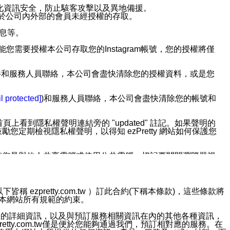
強化資訊安全，防止駭客攻擊以及異地備援。
免於公司內外部的會員未經授權的存取。
訊息等。
用此功能您需要授權本公司存取您的Instagram帳號，您的授權將僅
透過電子郵件和服務人員聯絡，本公司會盡快清除您的授權資料，或是您
。
l protected]
)和服務人員聯絡，本公司會盡快清除您的帳號和
上看到隱私權聲明連結旁的 "updated" 註記。如果聲明的
期檢視隱私權聲明，以得知 ezPretty 網站如何保護您
若您是與他人共享電腦或使用公共電腦，切記要關閉瀏覽器視
依照該資料或電子郵件所指示之方法、說明或功能連結，隨時
ezpretty.com.tw ）訂此合約(下稱本條款)，這些條款將
接受本網站所有規範的約束。
者，將可收到通知型訊息。
約店家的詳細資訊，以及與預訂服務相關資訊在內的其他各種資訊，
etty.com.tw僅是便於您能夠通過我們，預訂相對應的服務。在