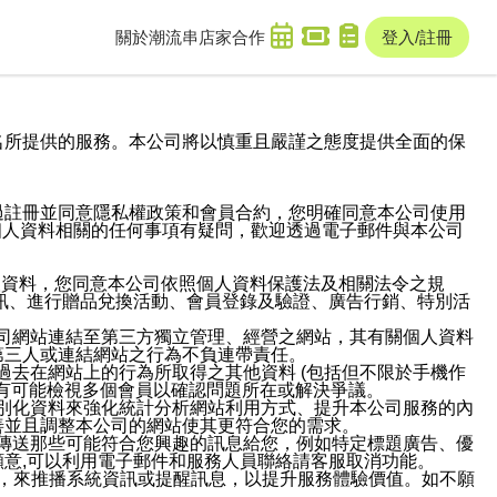
關於潮流串
店家合作
登入/註冊
域名及次級網域名所提供的服務。本公司將以慎重且嚴謹之態度提供全面的保
過註冊並同意隱私權政策和會員合約，您明確同意本公司使用
與個人資料相關的任何事項有疑問，歡迎透過電子郵件與本公司
人資料，您同意本公司依照個人資料保護法及相關法令之規
訊、進行贈品兌換活動、會員登錄及驗證、廣告行銷、特別活
本公司網站連結至第三方獨立管理、經營之網站，其有關個人資料
第三人或連結網站之行為不負連帶責任。
或過去在網站上的行為所取得之其他資料 (包括但不限於手機作
也有可能檢視多個會員以確認問題所在或解決爭議。
識別化資料來強化統計分析網站利用方式、提升本公司服務的內
善並且調整本公司的網站使其更符合您的需求。
並傳送那些可能符合您興趣的訊息給您，例如特定標題廣告、優
意,可以利用電子郵件和服務人員聯絡請客服取消功能。
帳號，來推播系統資訊或提醒訊息，以提升服務體驗價值。如不願