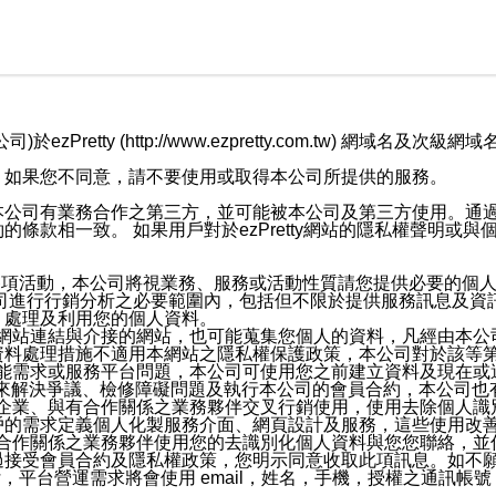
retty (http://www.ezpretty.com.tw) 網
，如果您不同意，請不要使用或取得本公司所提供的服務。
本公司有業務合作之第三方，並可能被本公司及第三方使用。通
條款相一致。 如果用戶對於ezPretty網站的隱私權聲明或
各項活動，本公司將視業務、服務或活動性質請您提供必要的個
公司進行行銷分析之必要範圍內，包括但不限於提供服務訊息及資
、處理及利用您的個人資料。
etty網站連結與介接的網站，也可能蒐集您個人的資料，凡經由
資料處理措施不適用本網站之隱私權保護政策，本公司對於該等
服務功能需求或服務平台問題，本公司可使用您之前建立資料及現在
，來解決爭議、檢修障礙問題及執行本公司的會員合約，本公司
關係企業、與有合作關係之業務夥伴交叉行銷使用，使用去除個人
戶的需求定義個人化製服務介面、網頁設計及服務，這些使用改
與有合作關係之業務夥伴使用您的去識別化個人資料與您您聯絡，
接受會員合約及隱私權政策，您明示同意收取此項訊息。如不願
，平台營運需求將會使用 email，姓名，手機，授權之通訊