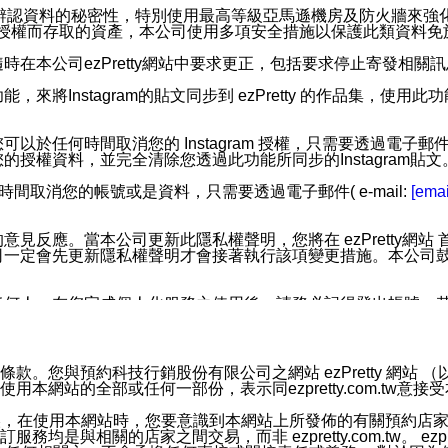
您個人辨認資料的秘密性，特別使用最高等級亞馬遜機房及防火牆來
失及未經授權而存取的資產，本公司使用多項安全措施以保護此類資料
在本公司ezPretty網站中要求更正，包括要求停止寄發相關
步功能，來將Instagram的貼文同步到 ezPretty 的作品集，使
步功能，您可以於任何時間取消您的 Instagram 授權，只需要
授權資料，並完全清除您透過此功能所同步的Instagram貼文
時間取消您的帳號或是資料，只需要透過電子郵件( e-mail:
[emai
應。當本公司更新此隱私權聲明，您將在 ezPretty網站 首頁
定會先更新隱私權聲明才會接著執行該項變更措施。本公司鼓勵您定
任何人。在您完成個人化服務之使用後，請務必記得登出帳號。
區。
並傳送或宣傳本網站各項服務之資料或電子郵件供您參考。您能
預約科技行銷股份有限公司之網站 ezPretty 網站 （以下皆稱 
網站的全部或任何一部份，表示同ezpretty.com.tw意
入本公司/本服務好友，您仍可接收到通知型訊息。
限，以廣告或其他目的的訊息皆不會被傳送。滿足以下三個條件
的資訊均無誤，在使用本網站時，您要意識到本網站上所發佈的有關預
號碼比對相符。
相關的店家之間交易，而非 ezpretty.com.tw。 ezpr
息。