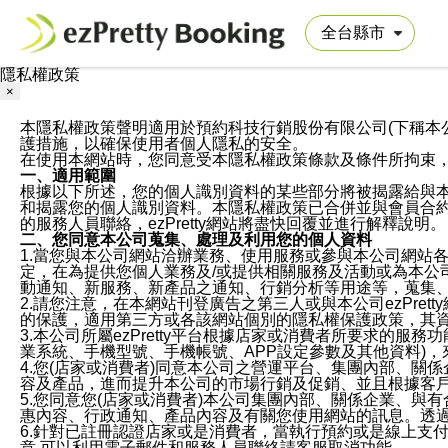
隱私權政策
×
本隱私權政策聲明適用於預約科技行銷股份有限公司(下稱本公司)於ezP
護措施，以確保使用者個人隱私的安全。
在使用本網站時，您同意受本隱私權政策條款及條件所拘束
一、適用範圍
根據以下所述，您的個人識別資料的某些部分將被揭露給與
和揭露您的個人識別資料。本隱私權政策已合併並與會員合約的
的服務人員聯絡，ezPretty網站將盡快回覆並進行解釋說明。
二、您同意本公司蒐集、處理及利用您的個人資料
1.當您與本公司網站洽辦業務、使用服務或參與本公司網站
定，在為提供您個人業務及/或提供相關服務及活動或為本
動通知、新服務、新產品之通知、行銷分析等用途等，蒐集
2.請您注意，在本網站刊登廣告之第三人或與本公司ezPr
的保護，適用第三方或各該網站個別的隱私權保護政策，其
3.本公司所屬ezPretty平台根據店家或消費者所要求的
業系統、手機型號、手機帳號、APP設定參數及其他資料)
4.您(店家或消費者)同意本公司之營運平台、集團內部、
容及產品，進而提升本公司的市場行銷及促銷、並且根據客
5.您同意您(店家或消費者)本公司集團內部、關係企業、
惠內容、行政通知、產品內容及有關您使用網站的訊息。透過
6.針對已註冊認證店家或是消費者，當執行預約或是線上支付
意,可以利用電子郵件和服務人員聯絡請客服取消功能。