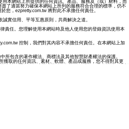
對於因為使用本網站上所提供的任何資訊、產品、服務及（或）材料，而
m.tw 已經盡了適當努力確保本網站上所列的服務符合合理的標準，仍不
ezpretty.com.tw 將對此不承擔任何責任。
均應依誠實信用、平等互惠原則，共商解決之道。
力的法律責任。您理解使用本網站時及他人使用您的登錄資訊使用本
ty.com.tw 控制，我們對其內容不承擔任何責任。在本網站上加
約中所包含的著作權法、商標法及其他智慧財產權法的保護。
網站上所獲取的任何資訊、素材、軟體、產品或服務，您不得對其更
不應被解釋為任何暗示或其他任何許可，或任何著作權法、商標
違反此規定，我們將追究其法律責任。
任何損失、責任及協力廠商的任何索賠或要求（包括律師費），將由
站而獲取到的資訊，而導致您遭受的任何風險或損失，將由您自
用本網站而造成的任何損失負責，同時，您會在此放棄有關此損失的所有及
伺服器不會發生缺陷，其中包括但不僅限於病毒或其他有害元素。對於
w 控制範圍的任何病毒感染、BUG、篡改、技術故障、錯誤、遺
有明示、暗示或法定及其他聲明、保證和條款均予以最大限度的排除，
定目的等。 ezpretty.com.tw 不能持續或在某階段
方便目的，其不應影響這些條款的範圍或意義，或是產生其他的
或任何協力廠商承擔任何責任。 在每次訪問網站時，您應檢查一下這