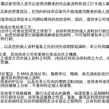
供所屬店家管理人員可以使用消費者的作品集資料和員工打卡個人圖像
何店家的營運資訊，且預約科技和店家均不能洩露消費者的個人
能濫用或誤用從本公司網站獲得的您的資料。因此，儘管本公司
出租或出售給第三方。
業務合作公司會在您同意之情形下，始得利用您的個人資料於行銷
用。如您拒絕接受行銷服務或嗣後欲拒絕時，均可隨時通知本公
資料行銷。
內，以及您的個人資料蒐集之目的消失或期限屆滿時，本公司得
係企業、其他與本公司有業務往來或合作之機構。
技之適當方式作個人資料之利用，(包括任何依法得利用之方式，
作對象。
限於電話、E-MAIL及地址等)、服務單位、職稱、為完成收款
、處理及利用的個人資料。
使用者的IP位址、以及在本公司內的瀏覽活動(例如，使用者所使
僅用於總量上分析，不會和特定個人相連繫。
及其他電子商務服務、履行法定或合約義務、保護當事人及相關
公司行銷等目的，依照各該服務之性質，蒐集、處理及利用您的
，並在前揭特定目的存續期間及法令規定之期間內，以有利於達成
。