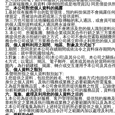
7.店家端服務人員資料 (舉例拍照或是地理資訊) 同意僅提
三、本公司對您個人資料的揭露
1.基於現有服務平台的監管環境，預約科技保證不會揭露任
律規定，而被迫向政府或第三方提供資料。
第三方也可能非法地攔截或存取傳輸的私人通訊，或會員可
的個人識別資料或私人通訊將永遠保密。
2.根據本公司的政策，本公司不會將涉及您的個人識別資料
3. 本公司、所屬集團、關係企業或與其合作行銷之第三方
將提供您表示拒絕行銷之方式，本公司不會向您索取相關費
務合作公司或第三方業務合作公司將立即停止利用您的個人
四、個人資料利用之期間、地區、對象及方式如下
1.期間：您同意於本公司存續期間或依法令之資料保存期間
2.地區：就中華民國領域內。
3.對象：本公司所屬公司(本公司)及其分公司、本公司之關
4.方式：以電話、簡訊、電子郵件、紙本或其他合於當時科
圍內，為行銷建檔、揭露、轉介或交互運用予本公司及其合
五、個人資料之類別
本聲明所指之個人資料類別如下:
1.您提供之資料，包括您的姓名、性別、連絡方式(包括但不
身分之個人資料，及執行職務或業務之必要範圍內所需蒐集
2.為提升服務品質，本公司會依照所提供服務之性質，記錄
分析和網路行為調查，以便於改善本公司的服務品質，資料
六、蒐集、處理及利用您的個人資料之目的
1.本公司為提供良好服務、客戶管理與服務、提供預約服務
章程所定之業務及執行職務或業務之必要範圍內等以及為本
2.本公司僅蒐集為執行上述特定目的所必要提供之個人資料
傳真)，於中華民國境內及法令許可之範圍內加以處理及利用
七、資料安全性