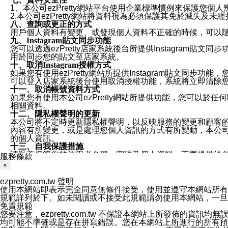
1、本公司ezPretty網站平台使用企業標準慣例來保護
2.本公司ezPretty網站將資料視為必須保護其免於滅
八、查詢或更正的方式
用戶個人資料有變更、或發現個人資料不正確的時候，可以隨時
九、Instagram貼文同步功能
您可以透過ezPretty店家系統後台所提供Instagram貼文同
用於同步您的貼文至店家系統。
十、取消Instagram授權方式
如果您有使用ezPretty網站所提供Instagram貼文同
可以登入店家系統後台使用取消授權功能，系統將立即清除您的
十一、取消帳號資料方式
如果您有使用本公司ezPretty網站所提供功能，您可以於任何
相關資料。
十二、隱私權聲明的更新
本公司將不定時更新隱私權聲明，以反映服務的變更和顧客的意見反
內容有所變更，或是處理您個人資訊的方式有所變動，本公司一
的個人資訊。
十三、自我保護措施
請妥善保管您的使用者名稱、密碼及個人資料，不要提供給
服務條款
窗，以防止他人讀取您的個人資料、信件或進入所機關管理
×
十四、傳送宣傳本站資訊或電子郵件之政策
您同意本公司網站，透過您所提供的郵件地址與您取得聯絡
ezpretty.com.tw 聲明
停止接收這些資料或電子郵件。
使用本網站即表示完全同意無條件接受，使用並遵守本網站所有條款。您與
十五、訊息通知
規範詳列於下。如未閱讀或不接受此規範請勿使用本網站，一旦使用本
本公司/本服務將以通知型訊息傳送重要訊息給您。即使未加
免責規範
本公司/本服務傳送之通知型訊息以對您有效且重要的訊息為
您要注意，ezpretty.com.tw 不保證本網站上所發佈
1.LINE 帳號設定的電話號碼與本公司/本服務所傳來的電話
均可能不準確或是存在拼寫錯誤。您在本網站上所進行的所有預訂服務均是與
2.該 LINE 帳號已在 LINE APP 設定中，同意接收通知型訊