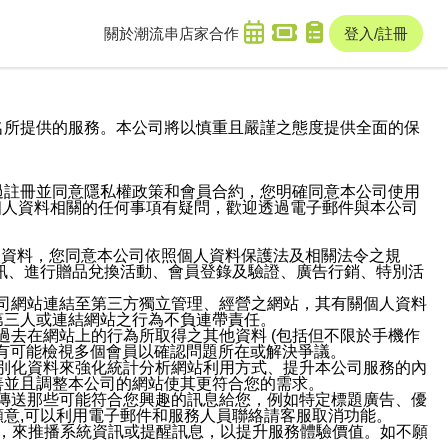
關於潮流串
店家合作
登入/註冊
域名及次級網域名所提供的服務。本公司將以慎重且嚴謹之態度提供全面的保
過註冊並同意隱私權政策和會員合約，您明確同意本公司使用
與個人資料相關的任何事項有疑問，歡迎透過電子郵件與本公司
人資料，您同意本公司依照個人資料保護法及相關法令之規
訊、進行贈品兌換活動、會員登錄及驗證、廣告行銷、特別活
本公司網站連結至第三方獨立管理、經營之網站，其有關個人資料
第三人或連結網站之行為不負連帶責任。
或過去在網站上的行為所取得之其他資料 (包括但不限於手機作
也有可能檢視多個會員以確認問題所在或解決爭議。
識別化資料來強化統計分析網站利用方式、提升本公司服務的內
善並且調整本公司的網站使其更符合您的需求。
並傳送那些可能符合您興趣的訊息給您，例如特定標題廣告、優
意,可以利用電子郵件和服務人員聯絡請客服取消功能。
帳號，來推播系統資訊或提醒訊息，以提升服務體驗價值。如不願