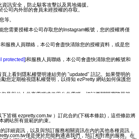
強化資訊安全，防止駭客攻擊以及異地備援。
免於公司內外部的會員未經授權的存取。
訊息等。
用此功能您需要授權本公司存取您的Instagram帳號，您的授權將僅
透過電子郵件和服務人員聯絡，本公司會盡快清除您的授權資料，或是您
。
l protected]
)和服務人員聯絡，本公司會盡快清除您的帳號和
上看到隱私權聲明連結旁的 "updated" 註記。如果聲明的
期檢視隱私權聲明，以得知 ezPretty 網站如何保護您
若您是與他人共享電腦或使用公共電腦，切記要關閉瀏覽器視
依照該資料或電子郵件所指示之方法、說明或功能連結，隨時
ezpretty.com.tw ）訂此合約(下稱本條款)，這些條款將
接受本網站所有規範的約束。
者，將可收到通知型訊息。
約店家的詳細資訊，以及與預訂服務相關資訊在內的其他各種資訊，
etty.com.tw僅是便於您能夠通過我們，預訂相對應的服務。在