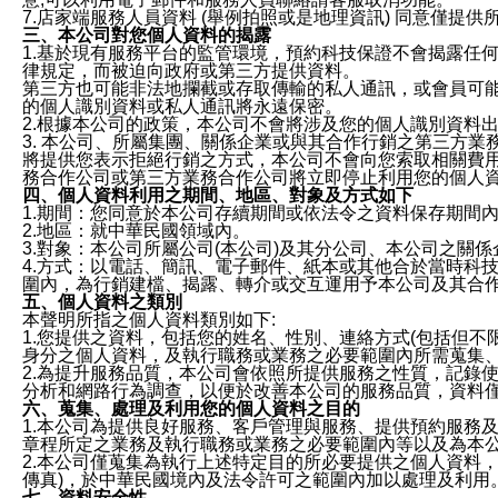
7.店家端服務人員資料 (舉例拍照或是地理資訊) 同意僅提
三、本公司對您個人資料的揭露
1.基於現有服務平台的監管環境，預約科技保證不會揭露任
律規定，而被迫向政府或第三方提供資料。
第三方也可能非法地攔截或存取傳輸的私人通訊，或會員可
的個人識別資料或私人通訊將永遠保密。
2.根據本公司的政策，本公司不會將涉及您的個人識別資料
3. 本公司、所屬集團、關係企業或與其合作行銷之第三方
將提供您表示拒絕行銷之方式，本公司不會向您索取相關費
務合作公司或第三方業務合作公司將立即停止利用您的個人
四、個人資料利用之期間、地區、對象及方式如下
1.期間：您同意於本公司存續期間或依法令之資料保存期間
2.地區：就中華民國領域內。
3.對象：本公司所屬公司(本公司)及其分公司、本公司之關
4.方式：以電話、簡訊、電子郵件、紙本或其他合於當時科
圍內，為行銷建檔、揭露、轉介或交互運用予本公司及其合
五、個人資料之類別
本聲明所指之個人資料類別如下:
1.您提供之資料，包括您的姓名、性別、連絡方式(包括但不
身分之個人資料，及執行職務或業務之必要範圍內所需蒐集
2.為提升服務品質，本公司會依照所提供服務之性質，記錄
分析和網路行為調查，以便於改善本公司的服務品質，資料
六、蒐集、處理及利用您的個人資料之目的
1.本公司為提供良好服務、客戶管理與服務、提供預約服務
章程所定之業務及執行職務或業務之必要範圍內等以及為本
2.本公司僅蒐集為執行上述特定目的所必要提供之個人資料
傳真)，於中華民國境內及法令許可之範圍內加以處理及利用
七、資料安全性