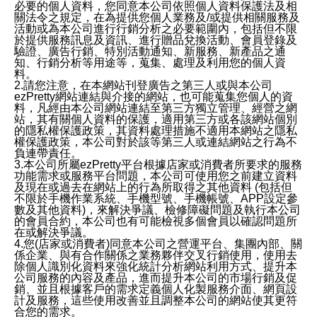
必要的個人資料，您同意本公司依照個人資料保護法及相
關法令之規定，在為提供您個人業務及/或提供相關服務及
活動或為本公司進行行銷分析之必要範圍內，包括但不限
於提供服務訊息及資訊、進行贈品兌換活動、會員登錄及
驗證、廣告行銷、特別活動通知、新服務、新產品之通
知、行銷分析等用途等，蒐集、處理及利用您的個人資
料。
2.請您注意，在本網站刊登廣告之第三人或與本公司
ezPretty網站連結與介接的網站，也可能蒐集您個人的資
料，凡經由本公司網站連結至第三方獨立管理、經營之網
站，其有關個人資料的保護，適用第三方或各該網站個別
的隱私權保護政策，其資料處理措施不適用本網站之隱私
權保護政策，本公司對於該等第三人或連結網站之行為不
負連帶責任。
3.本公司所屬ezPretty平台根據店家或消費者所要求的服務
功能需求或服務平台問題，本公司可使用您之前建立資料
及現在或過去在網站上的行為所取得之其他資料 (包括但
不限於手機作業系統、手機型號、手機帳號、APP設定參
數及其他資料)，來解決爭議、檢修障礙問題及執行本公司
的會員合約，本公司也有可能檢視多個會員以確認問題所
在或解決爭議。
4.您(店家或消費者)同意本公司之營運平台、集團內部、關
係企業、與有合作關係之業務夥伴交叉行銷使用，使用去
除個人識別化資料來強化統計分析網站利用方式、提升本
公司服務的內容及產品，進而提升本公司的市場行銷及促
銷、並且根據客戶的需求定義個人化製服務介面、網頁設
計及服務，這些使用改善並且調整本公司的網站使其更符
合您的需求。