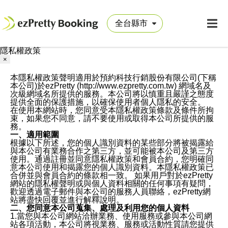
隱私權政策
×
本隱私權政策聲明適用於預約科技行銷股份有限公司(下稱
本公司)於ezPretty (http://www.ezpretty.com.tw) 網域名及
次級網域名所提供的服務。本公司將以慎重且嚴謹之態度
提供全面的保護措施，以確保使用者個人隱私的安全。
在使用本網站時，您同意受本隱私權政策條款及條件所拘
束，如果您不同意，請不要使用或取得本公司所提供的服
務。
一、適用範圍
根據以下所述，您的個人識別資料的某些部分將被揭露給
與本公司有業務合作之第三方，並可能被本公司及第三方
使用。通過註冊並同意隱私權政策和會員合約，您明確同
意本公司使用和揭露您的個人識別資料。本隱私權政策已
合併並與會員合約的條款相一致。 如果用戶對於ezPretty
網站的隱私權聲明或與個人資料相關的任何事項有疑問，
歡迎透過電子郵件與本公司的服務人員聯絡，ezPretty網
站將盡快回覆並進行解釋說明。
二、您同意本公司蒐集、處理及利用您的個人資料
1.當您與本公司網站洽辦業務、使用服務或參與本公司網
站各項活動，本公司將視業務、服務或活動性質請您提供