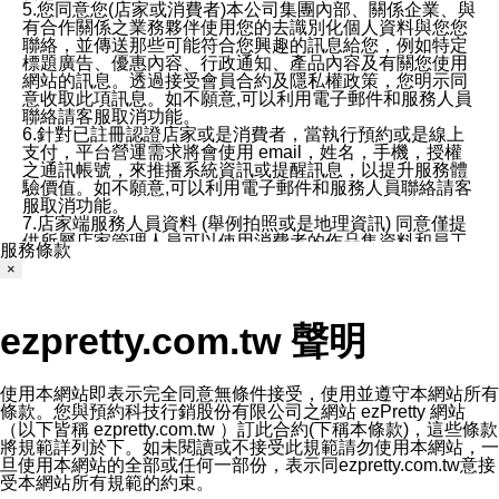
5.您同意您(店家或消費者)本公司集團內部、關係企業、與
有合作關係之業務夥伴使用您的去識別化個人資料與您您
聯絡，並傳送那些可能符合您興趣的訊息給您，例如特定
標題廣告、優惠內容、行政通知、產品內容及有關您使用
網站的訊息。透過接受會員合約及隱私權政策，您明示同
意收取此項訊息。如不願意,可以利用電子郵件和服務人員
聯絡請客服取消功能。
6.針對已註冊認證店家或是消費者，當執行預約或是線上
支付，平台營運需求將會使用 email，姓名，手機，授權
之通訊帳號，來推播系統資訊或提醒訊息，以提升服務體
驗價值。如不願意,可以利用電子郵件和服務人員聯絡請客
服取消功能。
7.店家端服務人員資料 (舉例拍照或是地理資訊) 同意僅提
供所屬店家管理人員可以使用消費者的作品集資料和員工
服務條款
打卡個人圖像行為。本公司及ezPretty平台不會做任何使
×
用。
三、本公司對您個人資料的揭露
1.基於現有服務平台的監管環境，預約科技保證不會揭露
ezpretty.com.tw 聲明
任何店家的營運資訊，且預約科技和店家均不能洩露消費
者的個人資料。然而，在某些情況下，本公司可能會因受
政府要求或法律規定，而被迫向政府或第三方提供資料。
第三方也可能非法地攔截或存取傳輸的私人通訊，或會員
使用本網站即表示完全同意無條件接受，使用並遵守本網站所有
可能濫用或誤用從本公司網站獲得的您的資料。因此，儘
條款。您與預約科技行銷股份有限公司之網站 ezPretty 網站
管本公司使用企業標準的保護措施來保護您的隱私，本公
（以下皆稱 ezpretty.com.tw ）訂此合約(下稱本條款)，這些條款
司並未承諾您的個人識別資料或私人通訊將永遠保密。
將規範詳列於下。如未閱讀或不接受此規範請勿使用本網站，一
2.根據本公司的政策，本公司不會將涉及您的個人識別資
旦使用本網站的全部或任何一部份，表示同ezpretty.com.tw意接
料出租或出售給第三方。
受本網站所有規範的約束。
3. 本公司、所屬集團、關係企業或與其合作行銷之第三方