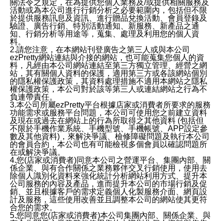
關法令之規定，在為提供您個人業務及/或提供相關服務及
活動或為本公司進行行銷分析之必要範圍內，包括但不限
於提供服務訊息及資訊、進行贈品兌換活動、會員登錄及
驗證、廣告行銷、特別活動通知、新服務、新產品之通
知、行銷分析等用途等，蒐集、處理及利用您的個人資
料。
2.請您注意，在本網站刊登廣告之第三人或與本公司
ezPretty網站連結與介接的網站，也可能蒐集您個人的資
料，凡經由本公司網站連結至第三方獨立管理、經營之網
站，其有關個人資料的保護，適用第三方或各該網站個別
的隱私權保護政策，其資料處理措施不適用本網站之隱私
權保護政策，本公司對於該等第三人或連結網站之行為不
負連帶責任。
3.本公司所屬ezPretty平台根據店家或消費者所要求的服務
功能需求或服務平台問題，本公司可使用您之前建立資料
及現在或過去在網站上的行為所取得之其他資料 (包括但
不限於手機作業系統、手機型號、手機帳號、APP設定參
數及其他資料)，來解決爭議、檢修障礙問題及執行本公司
的會員合約，本公司也有可能檢視多個會員以確認問題所
在或解決爭議。
4.您(店家或消費者)同意本公司之營運平台、集團內部、關
係企業、與有合作關係之業務夥伴交叉行銷使用，使用去
除個人識別化資料來強化統計分析網站利用方式、提升本
公司服務的內容及產品，進而提升本公司的市場行銷及促
銷、並且根據客戶的需求定義個人化製服務介面、網頁設
計及服務，這些使用改善並且調整本公司的網站使其更符
合您的需求。
5.您同意您(店家或消費者)本公司集團內部、關係企業、與