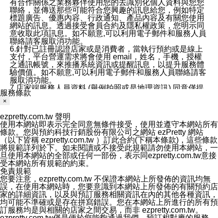
有合作關係之業務夥伴使用您的去識別化個人資料與您您
聯絡，並傳送那些可能符合您興趣的訊息給您，例如特定
標題廣告、優惠內容、行政通知、產品內容及有關您使用
網站的訊息。透過接受會員合約及隱私權政策，您明示同
意收取此項訊息。如不願意,可以利用電子郵件和服務人員
聯絡請客服取消功能。
6.針對已註冊認證店家或是消費者，當執行預約或是線上
支付，平台營運需求將會使用 email，姓名，手機，授權
之通訊帳號，來推播系統資訊或提醒訊息，以提升服務體
驗價值。如不願意,可以利用電子郵件和服務人員聯絡請客
服取消功能。
7.店家端服務人員資料 (舉例拍照或是地理資訊) 同意僅提
服務條款
供所屬店家管理人員可以使用消費者的作品集資料和員工
×
打卡個人圖像行為。本公司及ezPretty平台不會做任何使
用。
ezpretty.com.tw 聲明
三、本公司對您個人資料的揭露
使用本網站即表示完全同意無條件接受，使用並遵守本網站所有
1.基於現有服務平台的監管環境，預約科技保證不會揭露
條款。您與預約科技行銷股份有限公司之網站 ezPretty 網站
任何店家的營運資訊，且預約科技和店家均不能洩露消費
（以下皆稱 ezpretty.com.tw ）訂此合約(下稱本條款)，這些條款
者的個人資料。然而，在某些情況下，本公司可能會因受
將規範詳列於下。如未閱讀或不接受此規範請勿使用本網站，一
政府要求或法律規定，而被迫向政府或第三方提供資料。
旦使用本網站的全部或任何一部份，表示同ezpretty.com.tw意接
第三方也可能非法地攔截或存取傳輸的私人通訊，或會員
受本網站所有規範的約束。
可能濫用或誤用從本公司網站獲得的您的資料。因此，儘
免責規範
管本公司使用企業標準的保護措施來保護您的隱私，本公
您要注意，ezpretty.com.tw 不保證本網站上所發佈的資訊均無
司並未承諾您的個人識別資料或私人通訊將永遠保密。
誤，在使用本網站時，您要意識到本網站上所發佈的有關預約店
2.根據本公司的政策，本公司不會將涉及您的個人識別資
家的詳細資訊，以及與預訂服務相關資訊在內的其他各種資訊，
料出租或出售給第三方。
均可能不準確或是存在拼寫錯誤。您在本網站上所進行的所有預
3. 本公司、所屬集團、關係企業或與其合作行銷之第三方
訂服務均是與相關的店家之間交易，而非 ezpretty.com.tw。
業務合作公司會在您同意之情形下，始得利用您的個人資
ezpretty.com.tw僅是便於您能夠通過我們，預訂相對應的服務。