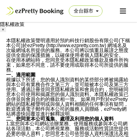
隱私權政策
×
本隱私權政策聲明適用於預約科技行銷股份有限公司(下稱
本公司)於ezPretty (http://www.ezpretty.com.tw) 網域名及
次級網域名所提供的服務。本公司將以慎重且嚴謹之態度
提供全面的保護措施，以確保使用者個人隱私的安全。
在使用本網站時，您同意受本隱私權政策條款及條件所拘
束，如果您不同意，請不要使用或取得本公司所提供的服
務。
一、適用範圍
根據以下所述，您的個人識別資料的某些部分將被揭露給
與本公司有業務合作之第三方，並可能被本公司及第三方
使用。通過註冊並同意隱私權政策和會員合約，您明確同
意本公司使用和揭露您的個人識別資料。本隱私權政策已
合併並與會員合約的條款相一致。 如果用戶對於ezPretty
網站的隱私權聲明或與個人資料相關的任何事項有疑問，
歡迎透過電子郵件與本公司的服務人員聯絡，ezPretty網
站將盡快回覆並進行解釋說明。
二、您同意本公司蒐集、處理及利用您的個人資料
1.當您與本公司網站洽辦業務、使用服務或參與本公司網
站各項活動，本公司將視業務、服務或活動性質請您提供
必要的個人資料，您同意本公司依照個人資料保護法及相