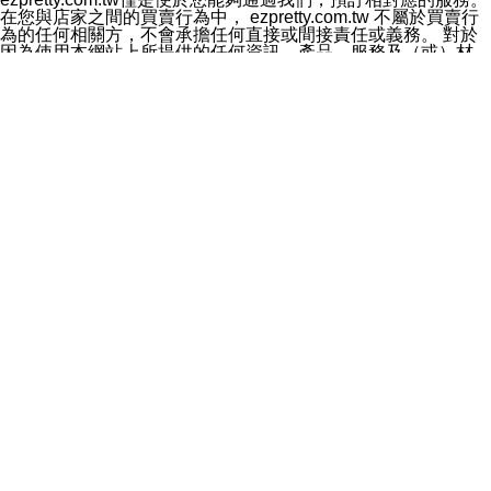
料於行銷活動資訊、商品訊息或新服務等相關行銷，且於
在您與店家之間的買賣行為中， ezpretty.com.tw 不屬於買賣行
首次行銷時，將提供您表示拒絕行銷之方式，本公司不會
為的任何相關方，不會承擔任何直接或間接責任或義務。 對於
向您索取相關費用。如您拒絕接受行銷服務或嗣後欲拒絕
因為使用本網站上所提供的任何資訊、產品、服務及（或）材
時，均可隨時通知本公司，本公司、所屬集團、關係企業
料，而產生或導致的任何損失或損害，ezpretty.com.tw 及其管
或與其合作行銷之第三方業務合作公司或第三方業務合作
理人員、員工或代表人均對此不承擔任何責任。 儘管
公司將立即停止利用您的個人資料行銷。
ezpretty.com.tw 已經盡了適當努力確保本網站上所列的服務符
四、個人資料利用之期間、地區、對象及方式如下
合合理的標準，仍不得將本網站內所列出的任何服務視為
1.期間：您同意於本公司存續期間或依法令之資料保存期
ezpretty.com.tw 推薦的服務，或是認為其代表該服務將會適用
間內，以及您的個人資料蒐集之目的消失或期限屆滿時，
於該用戶。如果該服務不適用於您，ezpretty.com.tw 將對此不
本公司得繼續保存、處理或利用您的個人資料。
承擔任何責任。
2.地區：就中華民國領域內。
網站使用者的守法義務及承諾
3.對象：本公司所屬公司(本公司)及其分公司、本公司之關
本條款構成您與 ezPretty 間之有效契約。 本條款中如有一部無
係企業、其他與本公司有業務往來或合作之機構。
效時，不影響其他條款之效力。 本條款如有未盡之處，雙方均
4.方式：以電話、簡訊、電子郵件、紙本或其他合於當時
應依誠實信用、平等互惠原則，共商解決之道。
科技之適當方式作個人資料之利用，(包括任何依法得利用
年齡和責任
之方式，但不限於使用於本網站或與外部合作之行銷)並於
你向 ezpretty.com.tw您確認您已經達到使用本網站的合法年
法令容許之範圍內，為行銷建檔、揭露、轉介或交互運用
齡。可以針對您在使用本網站時產生的任何責任，形成有約束力
予本公司及其合作對象。
的法律責任。您理解使用本網站時及他人使用您的登錄資訊使用
五、個人資料之類別
本網站時所產生的交易責任。
本聲明所指之個人資料類別如下:
網站連結
1.您提供之資料，包括您的姓名、性別、連絡方式(包括但
本網站可能包含有通往ezpretty.com.tw以外的其他方所運營網站
不限於電話、E-MAIL及地址等)、服務單位、職稱、為完
的超連結。此類超連結僅提供用於參考。此類網站不是由
成收款或付款所需之資料、IＰ位址、及其他得以直接或間
ezpretty.com.tw 控制，我們對其內容不承擔任何責任。在本網
接識別使用者身分之個人資料，及執行職務或業務之必要
站上加入通往此類網站的超連結，並非暗示我們贊同此類網站上
範圍內所需蒐集、處理及利用的個人資料。
的材料或是與其經營人之間存在任何聯繫。
2.為提升服務品質，本公司會依照所提供服務之性質，記
智慧財產權聲明
錄使用者的IP位址、以及在本公司內的瀏覽活動(例如，使
本網站上的所有資訊、內容、圖片、文字、聲音、圖像22、按
用者所使用的軟硬體、所點選的網頁)等資料，但是這些資
鈕、商標、服務標章及商品名稱均受中華民國國家法律及國際條