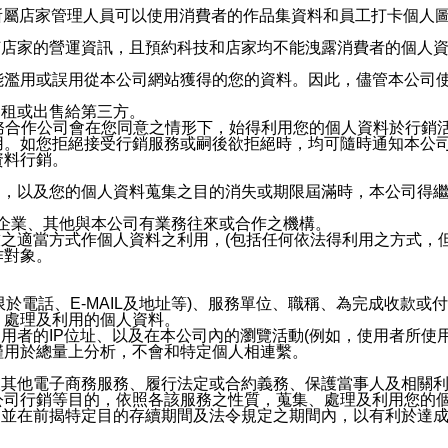
供所屬店家管理人員可以使用消費者的作品集資料和員工打卡個人圖像
何店家的營運資訊，且預約科技和店家均不能洩露消費者的個人
能濫用或誤用從本公司網站獲得的您的資料。因此，儘管本公司
出租或出售給第三方。
業務合作公司會在您同意之情形下，始得利用您的個人資料於行銷
用。如您拒絕接受行銷服務或嗣後欲拒絕時，均可隨時通知本公
資料行銷。
內，以及您的個人資料蒐集之目的消失或期限屆滿時，本公司得
係企業、其他與本公司有業務往來或合作之機構。
技之適當方式作個人資料之利用，(包括任何依法得利用之方式，
作對象。
限於電話、E-MAIL及地址等)、服務單位、職稱、為完成收款
、處理及利用的個人資料。
使用者的IP位址、以及在本公司內的瀏覽活動(例如，使用者所使
僅用於總量上分析，不會和特定個人相連繫。
及其他電子商務服務、履行法定或合約義務、保護當事人及相關
公司行銷等目的，依照各該服務之性質，蒐集、處理及利用您的
，並在前揭特定目的存續期間及法令規定之期間內，以有利於達成
。