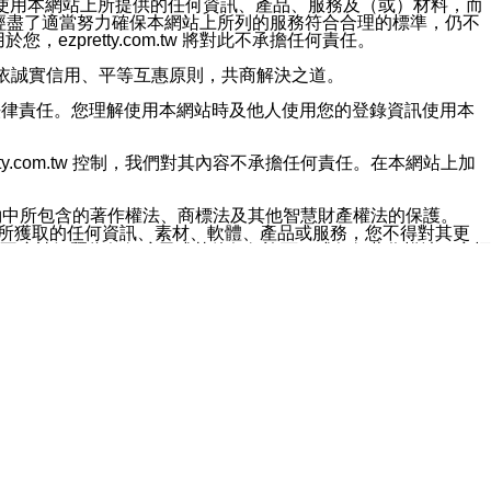
對於因為使用本網站上所提供的任何資訊、產品、服務及（或）材料，而
m.tw 已經盡了適當努力確保本網站上所列的服務符合合理的標準，仍不
ezpretty.com.tw 將對此不承擔任何責任。
均應依誠實信用、平等互惠原則，共商解決之道。
力的法律責任。您理解使用本網站時及他人使用您的登錄資訊使用本
ty.com.tw 控制，我們對其內容不承擔任何責任。在本網站上加
約中所包含的著作權法、商標法及其他智慧財產權法的保護。
網站上所獲取的任何資訊、素材、軟體、產品或服務，您不得對其更
不應被解釋為任何暗示或其他任何許可，或任何著作權法、商標
違反此規定，我們將追究其法律責任。
任何損失、責任及協力廠商的任何索賠或要求（包括律師費），將由
站而獲取到的資訊，而導致您遭受的任何風險或損失，將由您自
用本網站而造成的任何損失負責，同時，您會在此放棄有關此損失的所有及
伺服器不會發生缺陷，其中包括但不僅限於病毒或其他有害元素。對於
w 控制範圍的任何病毒感染、BUG、篡改、技術故障、錯誤、遺
有明示、暗示或法定及其他聲明、保證和條款均予以最大限度的排除，
定目的等。 ezpretty.com.tw 不能持續或在某階段
方便目的，其不應影響這些條款的範圍或意義，或是產生其他的
或任何協力廠商承擔任何責任。 在每次訪問網站時，您應檢查一下這