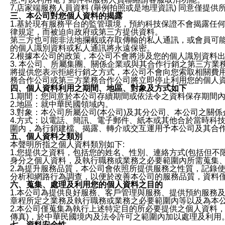
7.店家端服務人員資料 (舉例拍照或是地理資訊) 同意僅提
三、本公司對您個人資料的揭露
1.基於現有服務平台的監管環境，預約科技保證不會揭露任
律規定，而被迫向政府或第三方提供資料。
第三方也可能非法地攔截或存取傳輸的私人通訊，或會員可
的個人識別資料或私人通訊將永遠保密。
2.根據本公司的政策，本公司不會將涉及您的個人識別資料
3. 本公司、所屬集團、關係企業或與其合作行銷之第三方
將提供您表示拒絕行銷之方式，本公司不會向您索取相關費
務合作公司或第三方業務合作公司將立即停止利用您的個人
四、個人資料利用之期間、地區、對象及方式如下
1.期間：您同意於本公司存續期間或依法令之資料保存期間
2.地區：就中華民國領域內。
3.對象：本公司所屬公司(本公司)及其分公司、本公司之關
4.方式：以電話、簡訊、電子郵件、紙本或其他合於當時科
圍內，為行銷建檔、揭露、轉介或交互運用予本公司及其合
五、個人資料之類別
本聲明所指之個人資料類別如下:
1.您提供之資料，包括您的姓名、性別、連絡方式(包括但不
身分之個人資料，及執行職務或業務之必要範圍內所需蒐集
2.為提升服務品質，本公司會依照所提供服務之性質，記錄
分析和網路行為調查，以便於改善本公司的服務品質，資料
六、蒐集、處理及利用您的個人資料之目的
1.本公司為提供良好服務、客戶管理與服務、提供預約服務
章程所定之業務及執行職務或業務之必要範圍內等以及為本
2.本公司僅蒐集為執行上述特定目的所必要提供之個人資料
傳真)，於中華民國境內及法令許可之範圍內加以處理及利用
七、資料安全性