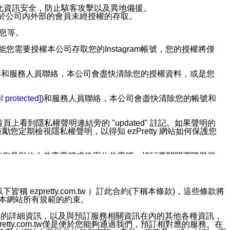
強化資訊安全，防止駭客攻擊以及異地備援。
免於公司內外部的會員未經授權的存取。
訊息等。
用此功能您需要授權本公司存取您的Instagram帳號，您的授權將僅
透過電子郵件和服務人員聯絡，本公司會盡快清除您的授權資料，或是您
。
l protected]
)和服務人員聯絡，本公司會盡快清除您的帳號和
上看到隱私權聲明連結旁的 "updated" 註記。如果聲明的
期檢視隱私權聲明，以得知 ezPretty 網站如何保護您
若您是與他人共享電腦或使用公共電腦，切記要關閉瀏覽器視
依照該資料或電子郵件所指示之方法、說明或功能連結，隨時
ezpretty.com.tw ）訂此合約(下稱本條款)，這些條款將
接受本網站所有規範的約束。
者，將可收到通知型訊息。
約店家的詳細資訊，以及與預訂服務相關資訊在內的其他各種資訊，
etty.com.tw僅是便於您能夠通過我們，預訂相對應的服務。在