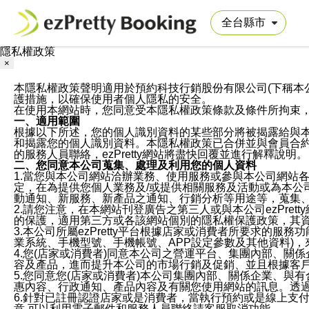
隱私權政策
×
本隱私權政策聲明適用於預約科技行銷股份有限公司(下稱本公司)於ezP
護措施，以確保使用者個人隱私的安全。
在使用本網站時，您同意受本隱私權政策條款及條件所拘束
一、適用範圍
根據以下所述，您的個人識別資料的某些部分將被揭露給與
和揭露您的個人識別資料。本隱私權政策已合併並與會員合約的
的服務人員聯絡，ezPretty網站將盡快回覆並進行解釋說明。
二、您同意本公司蒐集、處理及利用您的個人資料
1.當您與本公司網站洽辦業務、使用服務或參與本公司網站
定，在為提供您個人業務及/或提供相關服務及活動或為本
動通知、新服務、新產品之通知、行銷分析等用途等，蒐集
2.請您注意，在本網站刊登廣告之第三人或與本公司ezPr
的保護，適用第三方或各該網站個別的隱私權保護政策，其
3.本公司所屬ezPretty平台根據店家或消費者所要求的
業系統、手機型號、手機帳號、APP設定參數及其他資料)
4.您(店家或消費者)同意本公司之營運平台、集團內部、
容及產品，進而提升本公司的市場行銷及促銷、並且根據客
5.您同意您(店家或消費者)本公司集團內部、關係企業、
惠內容、行政通知、產品內容及有關您使用網站的訊息。透過
6.針對已註冊認證店家或是消費者，當執行預約或是線上支付
意,可以利用電子郵件和服務人員聯絡請客服取消功能。