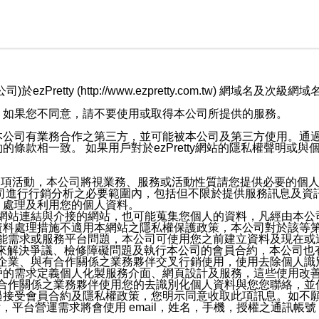
retty (http://www.ezpretty.com.tw) 網
，如果您不同意，請不要使用或取得本公司所提供的服務。
本公司有業務合作之第三方，並可能被本公司及第三方使用。通
條款相一致。 如果用戶對於ezPretty網站的隱私權聲明或
各項活動，本公司將視業務、服務或活動性質請您提供必要的個
公司進行行銷分析之必要範圍內，包括但不限於提供服務訊息及資
、處理及利用您的個人資料。
etty網站連結與介接的網站，也可能蒐集您個人的資料，凡經由
資料處理措施不適用本網站之隱私權保護政策，本公司對於該等
服務功能需求或服務平台問題，本公司可使用您之前建立資料及現在
，來解決爭議、檢修障礙問題及執行本公司的會員合約，本公司
關係企業、與有合作關係之業務夥伴交叉行銷使用，使用去除個人
戶的需求定義個人化製服務介面、網頁設計及服務，這些使用改
與有合作關係之業務夥伴使用您的去識別化個人資料與您您聯絡，
接受會員合約及隱私權政策，您明示同意收取此項訊息。如不願
，平台營運需求將會使用 email，姓名，手機，授權之通訊