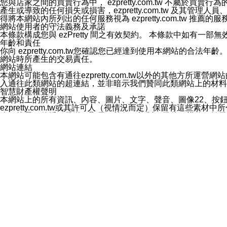
您與店家之間的買賣行為中， ezpretty.com.tw 不
3.LINE 帳號未封鎖傳送訊息之 LINE 官方帳號。
產生或導致的任何損失或損害，ezpretty.com.tw 及其管理
欲變更通知型訊息的設定，操作如下：
得將本網站內所列出的任何服務視為 ezpretty.com.tw 推
1.點選「主頁」＞「設定」
網站使用者的守法義務及承諾
2.點選「隱私設定」
本條款構成您與 ezPretty 間之有效契約。 本條款中如
3.點選「提供使用資料」
年齡和責任
4.點選「LINE通知型訊息」
你向 ezpretty.com.tw您確認您已經達到使用本網站
5.開關「接收LINE通知型訊息」
網站時所產生的交易責任。
❗️關閉「接收通知型訊息」後，將不會接收到來自任何企業
網站連結
本網站可能包含有通往ezpretty.com.tw以外的其他方所運營
入通往此類網站的超連結，並非暗示我們贊同此類網站上的材料
智慧財產權聲明
本網站上的所有資訊、內容、圖片、文字、聲音、圖像22、按
ezpretty.com.tw或其許可人（視情況而定）保留有
改、拷貝、傳播、發送、顯示、執行、複製、發佈、模仿、轉發
法或其他智慧財產權或 ezpretty.com.tw、其許可人
賠償
您同意因您使用本網站，而導致 ezpretty.com.tw、
您承擔賠償並保證 ezpretty.com.tw、其分公司、所屬機
免責聲明
您對本網站的所有使用均由您自擔風險。 因下載使用、參考或
己承擔全部責任。您同意 ezpretty.com.tw 及向ezpr
全部的索賠權利，無論是基於合約、侵權行為或其他依據。 ezpr
那些可損害或影響本網站管理、安全性、公正性和完整性，或是損害或
漏、中斷、刪除、缺陷、延遲或任何事件或事故，ezpretty.
其中包括但不僅限於有關本網站上服務、資訊及（或）聲明的保證或承
時間內對任一條款或多條條款的強制實施，不得將此視為放棄這
法律效應。 ezpretty.com.tw有權隨時變更本使用條