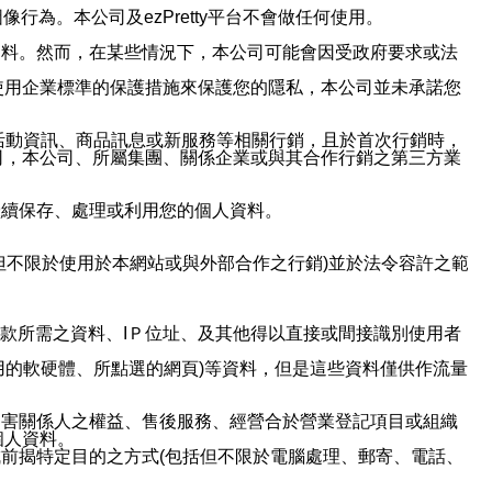
行為。本公司及ezPretty平台不會做任何使用。
資料。然而，在某些情況下，本公司可能會因受政府要求或法
使用企業標準的保護措施來保護您的隱私，本公司並未承諾您
活動資訊、商品訊息或新服務等相關行銷，且於首次行銷時，
司，本公司、所屬集團、關係企業或與其合作行銷之第三方業
繼續保存、處理或利用您的個人資料。
但不限於使用於本網站或與外部合作之行銷)並於法令容許之範
或付款所需之資料、IＰ位址、及其他得以直接或間接識別使用者
用的軟硬體、所點選的網頁)等資料，但是這些資料僅供作流量
利害關係人之權益、售後服務、經營合於營業登記項目或組織
個人資料。
前揭特定目的之方式(包括但不限於電腦處理、郵寄、電話、