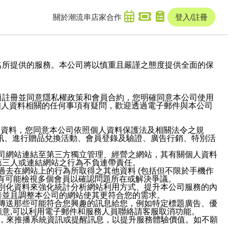
關於潮流串
店家合作
登入/註冊
域名及次級網域名所提供的服務。本公司將以慎重且嚴謹之態度提供全面的保
過註冊並同意隱私權政策和會員合約，您明確同意本公司使用
與個人資料相關的任何事項有疑問，歡迎透過電子郵件與本公司
人資料，您同意本公司依照個人資料保護法及相關法令之規
訊、進行贈品兌換活動、會員登錄及驗證、廣告行銷、特別活
本公司網站連結至第三方獨立管理、經營之網站，其有關個人資料
第三人或連結網站之行為不負連帶責任。
或過去在網站上的行為所取得之其他資料 (包括但不限於手機作
也有可能檢視多個會員以確認問題所在或解決爭議。
識別化資料來強化統計分析網站利用方式、提升本公司服務的內
善並且調整本公司的網站使其更符合您的需求。
並傳送那些可能符合您興趣的訊息給您，例如特定標題廣告、優
意,可以利用電子郵件和服務人員聯絡請客服取消功能。
帳號，來推播系統資訊或提醒訊息，以提升服務體驗價值。如不願