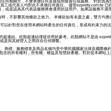
屬於買賣行為的任何相關方，不會承擔任何直接或間接責任或義務。 
人員、員工或代表人均對此不承擔任何責任。 儘管ezpretty.co
薦的服務，或是認為其代表該服務將會適用於該用戶。如果該服務不適用於您，
有一部無效時，不影響其他條款之效力。 本條款如有未盡之處，雙方
的合法年齡。可以針對您在使用本網站時產生的任何責任，形成有約束
官方帳號或認證官方帳號的通知型訊息。
網站的超連結。此類超連結僅提供用於參考。此類網站不是由 ezpret
或是與其經營人之間存在任何聯繫。
鈕、商標、服務標章及商品名稱均受中華民國國家法律及國際條
這些素材中所包含的所有權利，所有權、權益及智慧財產權。對於從本
或出售。除非本協議中明確指出，這些條款和條件中的任何內容
或任何協力廠商的業主權益中規定的任何權利的推斷結果。 如有任何人
其分公司、所屬機構、管理人員、代理人及其他合作夥伴和員工遭受的
構、管理人員、代理人及其他合作夥伴和員工不受損失。
依賴本網站上所提供的資訊、產品、服務或素材或通過使用本網
etty.com.tw提供電信及網路服務的提供商不會因您使用或不能使
etty.com.tw 不聲明、保證或承諾本網站或支持該網站的
影響本網站任何部分正常運行，且超出ezpretty.com.t
com.tw 不承擔任何責任。 在適用法律許可的最大範圍內，所
諾，其中包括但不僅限於其精確性、完整性或適銷性、品質或適用於特
些條款或是這些條款相關的權利。這些條款中使用的標題僅為了
款之內容及本網站上內容而不另行通知，同時，不對您、其他任何用戶