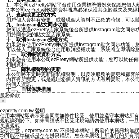
1、本公司ezPretty網站平台使用企業標準慣例來保護
2.本公司ezPretty網站將資料視為必須保護其免於滅
八、查詢或更正的方式
用戶個人資料有變更、或發現個人資料不正確的時候，可以隨時
九、Instagram貼文同步功能
您可以透過ezPretty店家系統後台所提供Instagram貼文同
用於同步您的貼文至店家系統。
十、取消Instagram授權方式
如果您有使用ezPretty網站所提供Instagram貼文同
可以登入店家系統後台使用取消授權功能，系統將立即清除您的
十一、取消帳號資料方式
如果您有使用本公司ezPretty網站所提供功能，您可以於任何
相關資料。
十二、隱私權聲明的更新
本公司將不定時更新隱私權聲明，以反映服務的變更和顧客的意見反
內容有所變更，或是處理您個人資訊的方式有所變動，本公司一
的個人資訊。
十三、自我保護措施
請妥善保管您的使用者名稱、密碼及個人資料，不要提供給
服務條款
窗，以防止他人讀取您的個人資料、信件或進入所機關管理
×
十四、傳送宣傳本站資訊或電子郵件之政策
您同意本公司網站，透過您所提供的郵件地址與您取得聯絡
ezpretty.com.tw 聲明
停止接收這些資料或電子郵件。
使用本網站即表示完全同意無條件接受，使用並遵守本網站所有條款。您與
十五、訊息通知
規範詳列於下。如未閱讀或不接受此規範請勿使用本網站，一旦使用本
本公司/本服務將以通知型訊息傳送重要訊息給您。即使未加
免責規範
本公司/本服務傳送之通知型訊息以對您有效且重要的訊息為
您要注意，ezpretty.com.tw 不保證本網站上所發佈
1.LINE 帳號設定的電話號碼與本公司/本服務所傳來的電話
均可能不準確或是存在拼寫錯誤。您在本網站上所進行的所有預訂服務均是與
2.該 LINE 帳號已在 LINE APP 設定中，同意接收通知型訊