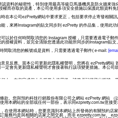
您個人辨認資料的秘密性，特別使用最高等級亞馬遜機房及防火牆來
失及未經授權而存取的資產，本公司使用多項安全措施以保護此類資料
在本公司ezPretty網站中要求更正，包括要求停止寄發相關
步功能，來將Instagram的貼文同步到 ezPretty 的作品集，使
步功能，您可以於任何時間取消您的 Instagram 授權，只需要
授權資料，並完全清除您透過此功能所同步的Instagram貼文
時間取消您的帳號或是資料，只需要透過電子郵件( e-mail:
[emai
應。當本公司更新此隱私權聲明，您將在 ezPretty網站 首頁
定會先更新隱私權聲明才會接著執行該項變更措施。本公司鼓勵您定
任何人。在您完成個人化服務之使用後，請務必記得登出帳號。
區。
並傳送或宣傳本網站各項服務之資料或電子郵件供您參考。您能
預約科技行銷股份有限公司之網站 ezPretty 網站 （以下皆稱 
網站的全部或任何一部份，表示同ezpretty.com.tw意
入本公司/本服務好友，您仍可接收到通知型訊息。
限，以廣告或其他目的的訊息皆不會被傳送。滿足以下三個條件
的資訊均無誤，在使用本網站時，您要意識到本網站上所發佈的有關預
號碼比對相符。
相關的店家之間交易，而非 ezpretty.com.tw。 ezpr
息。