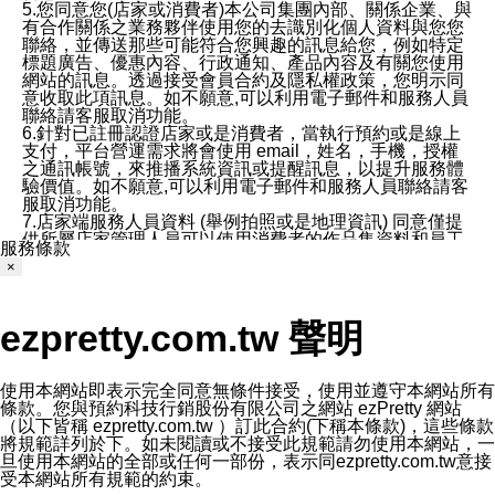
5.您同意您(店家或消費者)本公司集團內部、關係企業、與
有合作關係之業務夥伴使用您的去識別化個人資料與您您
聯絡，並傳送那些可能符合您興趣的訊息給您，例如特定
標題廣告、優惠內容、行政通知、產品內容及有關您使用
網站的訊息。透過接受會員合約及隱私權政策，您明示同
意收取此項訊息。如不願意,可以利用電子郵件和服務人員
聯絡請客服取消功能。
6.針對已註冊認證店家或是消費者，當執行預約或是線上
支付，平台營運需求將會使用 email，姓名，手機，授權
之通訊帳號，來推播系統資訊或提醒訊息，以提升服務體
驗價值。如不願意,可以利用電子郵件和服務人員聯絡請客
服取消功能。
7.店家端服務人員資料 (舉例拍照或是地理資訊) 同意僅提
供所屬店家管理人員可以使用消費者的作品集資料和員工
服務條款
打卡個人圖像行為。本公司及ezPretty平台不會做任何使
×
用。
三、本公司對您個人資料的揭露
1.基於現有服務平台的監管環境，預約科技保證不會揭露
ezpretty.com.tw 聲明
任何店家的營運資訊，且預約科技和店家均不能洩露消費
者的個人資料。然而，在某些情況下，本公司可能會因受
政府要求或法律規定，而被迫向政府或第三方提供資料。
第三方也可能非法地攔截或存取傳輸的私人通訊，或會員
使用本網站即表示完全同意無條件接受，使用並遵守本網站所有
可能濫用或誤用從本公司網站獲得的您的資料。因此，儘
條款。您與預約科技行銷股份有限公司之網站 ezPretty 網站
管本公司使用企業標準的保護措施來保護您的隱私，本公
（以下皆稱 ezpretty.com.tw ）訂此合約(下稱本條款)，這些條款
司並未承諾您的個人識別資料或私人通訊將永遠保密。
將規範詳列於下。如未閱讀或不接受此規範請勿使用本網站，一
2.根據本公司的政策，本公司不會將涉及您的個人識別資
旦使用本網站的全部或任何一部份，表示同ezpretty.com.tw意接
料出租或出售給第三方。
受本網站所有規範的約束。
3. 本公司、所屬集團、關係企業或與其合作行銷之第三方