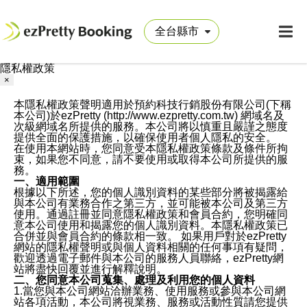
隱私權政策
×
本隱私權政策聲明適用於預約科技行銷股份有限公司(下稱
本公司)於ezPretty (http://www.ezpretty.com.tw) 網域名及
次級網域名所提供的服務。本公司將以慎重且嚴謹之態度
提供全面的保護措施，以確保使用者個人隱私的安全。
在使用本網站時，您同意受本隱私權政策條款及條件所拘
束，如果您不同意，請不要使用或取得本公司所提供的服
務。
一、適用範圍
根據以下所述，您的個人識別資料的某些部分將被揭露給
與本公司有業務合作之第三方，並可能被本公司及第三方
使用。通過註冊並同意隱私權政策和會員合約，您明確同
意本公司使用和揭露您的個人識別資料。本隱私權政策已
合併並與會員合約的條款相一致。 如果用戶對於ezPretty
網站的隱私權聲明或與個人資料相關的任何事項有疑問，
歡迎透過電子郵件與本公司的服務人員聯絡，ezPretty網
站將盡快回覆並進行解釋說明。
二、您同意本公司蒐集、處理及利用您的個人資料
1.當您與本公司網站洽辦業務、使用服務或參與本公司網
站各項活動，本公司將視業務、服務或活動性質請您提供