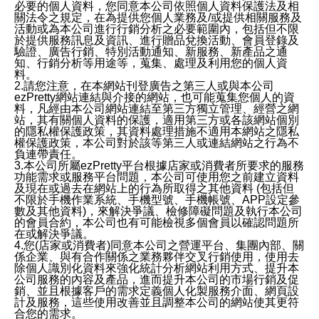
必要的個人資料，您同意本公司依照個人資料保護法及相
關法令之規定，在為提供您個人業務及/或提供相關服務及
活動或為本公司進行行銷分析之必要範圍內，包括但不限
於提供服務訊息及資訊、進行贈品兌換活動、會員登錄及
驗證、廣告行銷、特別活動通知、新服務、新產品之通
知、行銷分析等用途等，蒐集、處理及利用您的個人資
料。
2.請您注意，在本網站刊登廣告之第三人或與本公司
ezPretty網站連結與介接的網站，也可能蒐集您個人的資
料，凡經由本公司網站連結至第三方獨立管理、經營之網
站，其有關個人資料的保護，適用第三方或各該網站個別
的隱私權保護政策，其資料處理措施不適用本網站之隱私
權保護政策，本公司對於該等第三人或連結網站之行為不
負連帶責任。
3.本公司所屬ezPretty平台根據店家或消費者所要求的服務
功能需求或服務平台問題，本公司可使用您之前建立資料
及現在或過去在網站上的行為所取得之其他資料 (包括但
不限於手機作業系統、手機型號、手機帳號、APP設定參
數及其他資料)，來解決爭議、檢修障礙問題及執行本公司
的會員合約，本公司也有可能檢視多個會員以確認問題所
在或解決爭議。
4.您(店家或消費者)同意本公司之營運平台、集團內部、關
係企業、與有合作關係之業務夥伴交叉行銷使用，使用去
除個人識別化資料來強化統計分析網站利用方式、提升本
公司服務的內容及產品，進而提升本公司的市場行銷及促
銷、並且根據客戶的需求定義個人化製服務介面、網頁設
計及服務，這些使用改善並且調整本公司的網站使其更符
合您的需求。