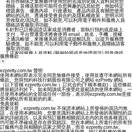
有合作關係之業務夥伴使用您的去識別化個人資料與您您
聯絡，並傳送那些可能符合您興趣的訊息給您，例如特定
標題廣告、優惠內容、行政通知、產品內容及有關您使用
網站的訊息。透過接受會員合約及隱私權政策，您明示同
意收取此項訊息。如不願意,可以利用電子郵件和服務人員
聯絡請客服取消功能。
6.針對已註冊認證店家或是消費者，當執行預約或是線上
支付，平台營運需求將會使用 email，姓名，手機，授權
之通訊帳號，來推播系統資訊或提醒訊息，以提升服務體
驗價值。如不願意,可以利用電子郵件和服務人員聯絡請客
服取消功能。
7.店家端服務人員資料 (舉例拍照或是地理資訊) 同意僅提
服務條款
供所屬店家管理人員可以使用消費者的作品集資料和員工
×
打卡個人圖像行為。本公司及ezPretty平台不會做任何使
用。
ezpretty.com.tw 聲明
三、本公司對您個人資料的揭露
使用本網站即表示完全同意無條件接受，使用並遵守本網站所有
1.基於現有服務平台的監管環境，預約科技保證不會揭露
條款。您與預約科技行銷股份有限公司之網站 ezPretty 網站
任何店家的營運資訊，且預約科技和店家均不能洩露消費
（以下皆稱 ezpretty.com.tw ）訂此合約(下稱本條款)，這些條款
者的個人資料。然而，在某些情況下，本公司可能會因受
將規範詳列於下。如未閱讀或不接受此規範請勿使用本網站，一
政府要求或法律規定，而被迫向政府或第三方提供資料。
旦使用本網站的全部或任何一部份，表示同ezpretty.com.tw意接
第三方也可能非法地攔截或存取傳輸的私人通訊，或會員
受本網站所有規範的約束。
可能濫用或誤用從本公司網站獲得的您的資料。因此，儘
免責規範
管本公司使用企業標準的保護措施來保護您的隱私，本公
您要注意，ezpretty.com.tw 不保證本網站上所發佈的資訊均無
司並未承諾您的個人識別資料或私人通訊將永遠保密。
誤，在使用本網站時，您要意識到本網站上所發佈的有關預約店
2.根據本公司的政策，本公司不會將涉及您的個人識別資
家的詳細資訊，以及與預訂服務相關資訊在內的其他各種資訊，
料出租或出售給第三方。
均可能不準確或是存在拼寫錯誤。您在本網站上所進行的所有預
3. 本公司、所屬集團、關係企業或與其合作行銷之第三方
訂服務均是與相關的店家之間交易，而非 ezpretty.com.tw。
業務合作公司會在您同意之情形下，始得利用您的個人資
ezpretty.com.tw僅是便於您能夠通過我們，預訂相對應的服務。