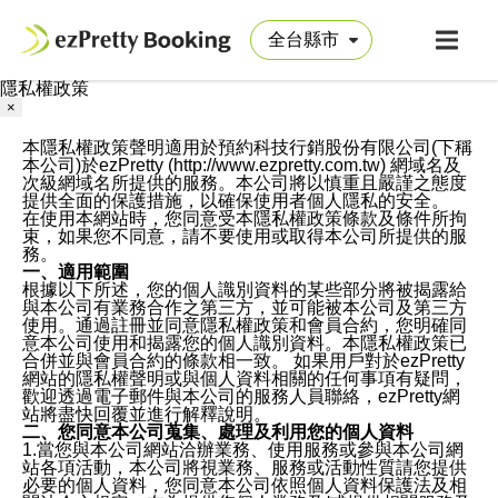
隱私權政策
×
本隱私權政策聲明適用於預約科技行銷股份有限公司(下稱
本公司)於ezPretty (http://www.ezpretty.com.tw) 網域名及
次級網域名所提供的服務。本公司將以慎重且嚴謹之態度
提供全面的保護措施，以確保使用者個人隱私的安全。
在使用本網站時，您同意受本隱私權政策條款及條件所拘
束，如果您不同意，請不要使用或取得本公司所提供的服
務。
一、適用範圍
根據以下所述，您的個人識別資料的某些部分將被揭露給
與本公司有業務合作之第三方，並可能被本公司及第三方
使用。通過註冊並同意隱私權政策和會員合約，您明確同
意本公司使用和揭露您的個人識別資料。本隱私權政策已
合併並與會員合約的條款相一致。 如果用戶對於ezPretty
網站的隱私權聲明或與個人資料相關的任何事項有疑問，
歡迎透過電子郵件與本公司的服務人員聯絡，ezPretty網
站將盡快回覆並進行解釋說明。
二、您同意本公司蒐集、處理及利用您的個人資料
1.當您與本公司網站洽辦業務、使用服務或參與本公司網
站各項活動，本公司將視業務、服務或活動性質請您提供
必要的個人資料，您同意本公司依照個人資料保護法及相