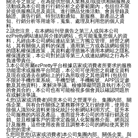
關法令之規定，在為提供您個人業務及/或提供相關服務及
活動或為本公司進行行銷分析之必要範圍內，包括但不限
於提供服務訊息及資訊、進行贈品兌換活動、會員登錄及
驗證、廣告行銷、特別活動通知、新服務、新產品之通
知、行銷分析等用途等，蒐集、處理及利用您的個人資
料。
2.請您注意，在本網站刊登廣告之第三人或與本公司
ezPretty網站連結與介接的網站，也可能蒐集您個人的資
料，凡經由本公司網站連結至第三方獨立管理、經營之網
站，其有關個人資料的保護，適用第三方或各該網站個別
的隱私權保護政策，其資料處理措施不適用本網站之隱私
權保護政策，本公司對於該等第三人或連結網站之行為不
負連帶責任。
3.本公司所屬ezPretty平台根據店家或消費者所要求的服務
功能需求或服務平台問題，本公司可使用您之前建立資料
及現在或過去在網站上的行為所取得之其他資料 (包括但
不限於手機作業系統、手機型號、手機帳號、APP設定參
數及其他資料)，來解決爭議、檢修障礙問題及執行本公司
的會員合約，本公司也有可能檢視多個會員以確認問題所
在或解決爭議。
4.您(店家或消費者)同意本公司之營運平台、集團內部、關
係企業、與有合作關係之業務夥伴交叉行銷使用，使用去
除個人識別化資料來強化統計分析網站利用方式、提升本
公司服務的內容及產品，進而提升本公司的市場行銷及促
銷、並且根據客戶的需求定義個人化製服務介面、網頁設
計及服務，這些使用改善並且調整本公司的網站使其更符
合您的需求。
5.您同意您(店家或消費者)本公司集團內部、關係企業、與