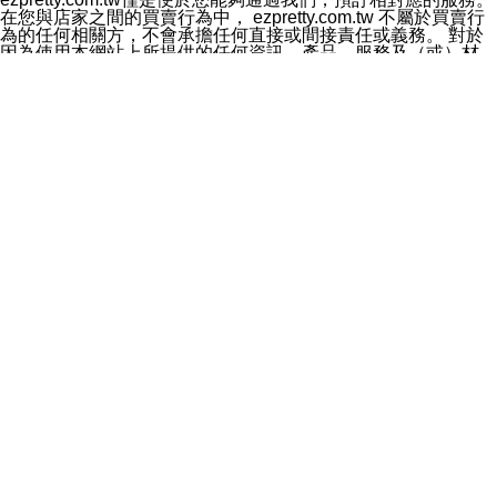
料於行銷活動資訊、商品訊息或新服務等相關行銷，且於
在您與店家之間的買賣行為中， ezpretty.com.tw 不屬於買賣行
首次行銷時，將提供您表示拒絕行銷之方式，本公司不會
為的任何相關方，不會承擔任何直接或間接責任或義務。 對於
向您索取相關費用。如您拒絕接受行銷服務或嗣後欲拒絕
因為使用本網站上所提供的任何資訊、產品、服務及（或）材
時，均可隨時通知本公司，本公司、所屬集團、關係企業
料，而產生或導致的任何損失或損害，ezpretty.com.tw 及其管
或與其合作行銷之第三方業務合作公司或第三方業務合作
理人員、員工或代表人均對此不承擔任何責任。 儘管
公司將立即停止利用您的個人資料行銷。
ezpretty.com.tw 已經盡了適當努力確保本網站上所列的服務符
四、個人資料利用之期間、地區、對象及方式如下
合合理的標準，仍不得將本網站內所列出的任何服務視為
1.期間：您同意於本公司存續期間或依法令之資料保存期
ezpretty.com.tw 推薦的服務，或是認為其代表該服務將會適用
間內，以及您的個人資料蒐集之目的消失或期限屆滿時，
於該用戶。如果該服務不適用於您，ezpretty.com.tw 將對此不
本公司得繼續保存、處理或利用您的個人資料。
承擔任何責任。
2.地區：就中華民國領域內。
網站使用者的守法義務及承諾
3.對象：本公司所屬公司(本公司)及其分公司、本公司之關
本條款構成您與 ezPretty 間之有效契約。 本條款中如有一部無
係企業、其他與本公司有業務往來或合作之機構。
效時，不影響其他條款之效力。 本條款如有未盡之處，雙方均
4.方式：以電話、簡訊、電子郵件、紙本或其他合於當時
應依誠實信用、平等互惠原則，共商解決之道。
科技之適當方式作個人資料之利用，(包括任何依法得利用
年齡和責任
之方式，但不限於使用於本網站或與外部合作之行銷)並於
你向 ezpretty.com.tw您確認您已經達到使用本網站的合法年
法令容許之範圍內，為行銷建檔、揭露、轉介或交互運用
齡。可以針對您在使用本網站時產生的任何責任，形成有約束力
予本公司及其合作對象。
的法律責任。您理解使用本網站時及他人使用您的登錄資訊使用
五、個人資料之類別
本網站時所產生的交易責任。
本聲明所指之個人資料類別如下:
網站連結
1.您提供之資料，包括您的姓名、性別、連絡方式(包括但
本網站可能包含有通往ezpretty.com.tw以外的其他方所運營網站
不限於電話、E-MAIL及地址等)、服務單位、職稱、為完
的超連結。此類超連結僅提供用於參考。此類網站不是由
成收款或付款所需之資料、IＰ位址、及其他得以直接或間
ezpretty.com.tw 控制，我們對其內容不承擔任何責任。在本網
接識別使用者身分之個人資料，及執行職務或業務之必要
站上加入通往此類網站的超連結，並非暗示我們贊同此類網站上
範圍內所需蒐集、處理及利用的個人資料。
的材料或是與其經營人之間存在任何聯繫。
2.為提升服務品質，本公司會依照所提供服務之性質，記
智慧財產權聲明
錄使用者的IP位址、以及在本公司內的瀏覽活動(例如，使
本網站上的所有資訊、內容、圖片、文字、聲音、圖像22、按
用者所使用的軟硬體、所點選的網頁)等資料，但是這些資
鈕、商標、服務標章及商品名稱均受中華民國國家法律及國際條