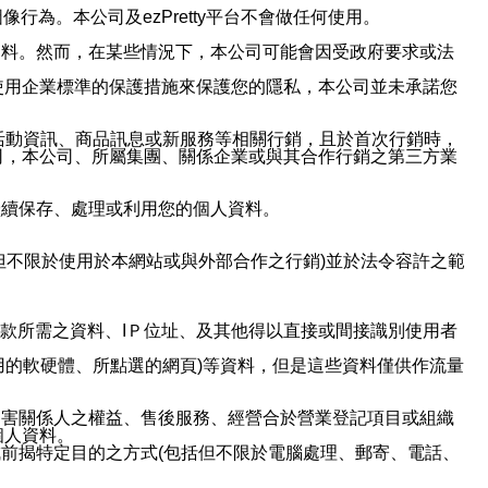
行為。本公司及ezPretty平台不會做任何使用。
資料。然而，在某些情況下，本公司可能會因受政府要求或法
使用企業標準的保護措施來保護您的隱私，本公司並未承諾您
活動資訊、商品訊息或新服務等相關行銷，且於首次行銷時，
司，本公司、所屬集團、關係企業或與其合作行銷之第三方業
繼續保存、處理或利用您的個人資料。
但不限於使用於本網站或與外部合作之行銷)並於法令容許之範
或付款所需之資料、IＰ位址、及其他得以直接或間接識別使用者
用的軟硬體、所點選的網頁)等資料，但是這些資料僅供作流量
利害關係人之權益、售後服務、經營合於營業登記項目或組織
個人資料。
前揭特定目的之方式(包括但不限於電腦處理、郵寄、電話、