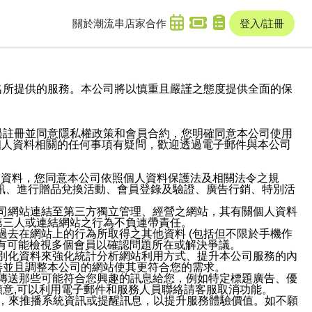
關於潮流串
店家合作
登入/註冊
域名及次級網域名所提供的服務。本公司將以慎重且嚴謹之態度提供全面的保
過註冊並同意隱私權政策和會員合約，您明確同意本公司使用
與個人資料相關的任何事項有疑問，歡迎透過電子郵件與本公司
人資料，您同意本公司依照個人資料保護法及相關法令之規
訊、進行贈品兌換活動、會員登錄及驗證、廣告行銷、特別活
本公司網站連結至第三方獨立管理、經營之網站，其有關個人資料
第三人或連結網站之行為不負連帶責任。
或過去在網站上的行為所取得之其他資料 (包括但不限於手機作
也有可能檢視多個會員以確認問題所在或解決爭議。
識別化資料來強化統計分析網站利用方式、提升本公司服務的內
善並且調整本公司的網站使其更符合您的需求。
並傳送那些可能符合您興趣的訊息給您，例如特定標題廣告、優
意,可以利用電子郵件和服務人員聯絡請客服取消功能。
帳號，來推播系統資訊或提醒訊息，以提升服務體驗價值。如不願