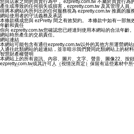
您與店家之間的買賣行為中， ezpretty.com.tw 不
3.LINE 帳號未封鎖傳送訊息之 LINE 官方帳號。
產生或導致的任何損失或損害，ezpretty.com.tw 及其管理
欲變更通知型訊息的設定，操作如下：
得將本網站內所列出的任何服務視為 ezpretty.com.tw 推
1.點選「主頁」＞「設定」
網站使用者的守法義務及承諾
2.點選「隱私設定」
本條款構成您與 ezPretty 間之有效契約。 本條款中如
3.點選「提供使用資料」
年齡和責任
4.點選「LINE通知型訊息」
你向 ezpretty.com.tw您確認您已經達到使用本網站
5.開關「接收LINE通知型訊息」
網站時所產生的交易責任。
❗️關閉「接收通知型訊息」後，將不會接收到來自任何企業
網站連結
本網站可能包含有通往ezpretty.com.tw以外的其他方所運營
入通往此類網站的超連結，並非暗示我們贊同此類網站上的材料
智慧財產權聲明
本網站上的所有資訊、內容、圖片、文字、聲音、圖像22、按
ezpretty.com.tw或其許可人（視情況而定）保留有
改、拷貝、傳播、發送、顯示、執行、複製、發佈、模仿、轉發
法或其他智慧財產權或 ezpretty.com.tw、其許可人
賠償
您同意因您使用本網站，而導致 ezpretty.com.tw、
您承擔賠償並保證 ezpretty.com.tw、其分公司、所屬機
免責聲明
您對本網站的所有使用均由您自擔風險。 因下載使用、參考或
己承擔全部責任。您同意 ezpretty.com.tw 及向ezpr
全部的索賠權利，無論是基於合約、侵權行為或其他依據。 ezpr
那些可損害或影響本網站管理、安全性、公正性和完整性，或是損害或
漏、中斷、刪除、缺陷、延遲或任何事件或事故，ezpretty.
其中包括但不僅限於有關本網站上服務、資訊及（或）聲明的保證或承
時間內對任一條款或多條條款的強制實施，不得將此視為放棄這
法律效應。 ezpretty.com.tw有權隨時變更本使用條