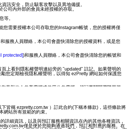
強化資訊安全，防止駭客攻擊以及異地備援。
免於公司內外部的會員未經授權的存取。
訊息等。
用此功能您需要授權本公司存取您的Instagram帳號，您的授權將僅
透過電子郵件和服務人員聯絡，本公司會盡快清除您的授權資料，或是您
。
l protected]
)和服務人員聯絡，本公司會盡快清除您的帳號和
上看到隱私權聲明連結旁的 "updated" 註記。如果聲明的
期檢視隱私權聲明，以得知 ezPretty 網站如何保護您
若您是與他人共享電腦或使用公共電腦，切記要關閉瀏覽器視
依照該資料或電子郵件所指示之方法、說明或功能連結，隨時
ezpretty.com.tw ）訂此合約(下稱本條款)，這些條款將
接受本網站所有規範的約束。
者，將可收到通知型訊息。
約店家的詳細資訊，以及與預訂服務相關資訊在內的其他各種資訊，
etty.com.tw僅是便於您能夠通過我們，預訂相對應的服務。在