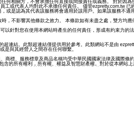
屬於買賣行為的任何相關方，不會承擔任何直接或間接責任或義務。 
人員、員工或代表人均對此不承擔任何責任。 儘管ezpretty.co
薦的服務，或是認為其代表該服務將會適用於該用戶。如果該服務不適用於您，
有一部無效時，不影響其他條款之效力。 本條款如有未盡之處，雙方
的合法年齡。可以針對您在使用本網站時產生的任何責任，形成有約束
官方帳號或認證官方帳號的通知型訊息。
網站的超連結。此類超連結僅提供用於參考。此類網站不是由 ezpret
或是與其經營人之間存在任何聯繫。
鈕、商標、服務標章及商品名稱均受中華民國國家法律及國際條
這些素材中所包含的所有權利，所有權、權益及智慧財產權。對於從本
或出售。除非本協議中明確指出，這些條款和條件中的任何內容
或任何協力廠商的業主權益中規定的任何權利的推斷結果。 如有任何人
其分公司、所屬機構、管理人員、代理人及其他合作夥伴和員工遭受的
構、管理人員、代理人及其他合作夥伴和員工不受損失。
依賴本網站上所提供的資訊、產品、服務或素材或通過使用本網
etty.com.tw提供電信及網路服務的提供商不會因您使用或不能使
etty.com.tw 不聲明、保證或承諾本網站或支持該網站的
影響本網站任何部分正常運行，且超出ezpretty.com.t
com.tw 不承擔任何責任。 在適用法律許可的最大範圍內，所
諾，其中包括但不僅限於其精確性、完整性或適銷性、品質或適用於特
些條款或是這些條款相關的權利。這些條款中使用的標題僅為了
款之內容及本網站上內容而不另行通知，同時，不對您、其他任何用戶