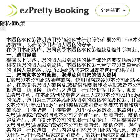
隱私權政策
×
本隱私權政策聲明適用於預約科技行銷股份有限公司(下稱本公司)於ezP
護措施，以確保使用者個人隱私的安全。
在使用本網站時，您同意受本隱私權政策條款及條件所拘束
一、適用範圍
根據以下所述，您的個人識別資料的某些部分將被揭露給與
和揭露您的個人識別資料。本隱私權政策已合併並與會員合約的
的服務人員聯絡，ezPretty網站將盡快回覆並進行解釋說明。
二、您同意本公司蒐集、處理及利用您的個人資料
1.當您與本公司網站洽辦業務、使用服務或參與本公司網站
定，在為提供您個人業務及/或提供相關服務及活動或為本
動通知、新服務、新產品之通知、行銷分析等用途等，蒐集
2.請您注意，在本網站刊登廣告之第三人或與本公司ezPr
的保護，適用第三方或各該網站個別的隱私權保護政策，其
3.本公司所屬ezPretty平台根據店家或消費者所要求的
業系統、手機型號、手機帳號、APP設定參數及其他資料)
4.您(店家或消費者)同意本公司之營運平台、集團內部、
容及產品，進而提升本公司的市場行銷及促銷、並且根據客
5.您同意您(店家或消費者)本公司集團內部、關係企業、
惠內容、行政通知、產品內容及有關您使用網站的訊息。透過
6.針對已註冊認證店家或是消費者，當執行預約或是線上支付
意,可以利用電子郵件和服務人員聯絡請客服取消功能。