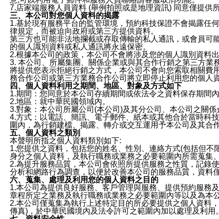
7.店家端服務人員資料 (舉例拍照或是地理資訊) 同意僅提
三、本公司對您個人資料的揭露
1.基於現有服務平台的監管環境，預約科技保證不會揭露任
律規定，而被迫向政府或第三方提供資料。
第三方也可能非法地攔截或存取傳輸的私人通訊，或會員可
的個人識別資料或私人通訊將永遠保密。
2.根據本公司的政策，本公司不會將涉及您的個人識別資料
3. 本公司、所屬集團、關係企業或與其合作行銷之第三方
將提供您表示拒絕行銷之方式，本公司不會向您索取相關費
務合作公司或第三方業務合作公司將立即停止利用您的個人
四、個人資料利用之期間、地區、對象及方式如下
1.期間：您同意於本公司存續期間或依法令之資料保存期間
2.地區：就中華民國領域內。
3.對象：本公司所屬公司(本公司)及其分公司、本公司之關
4.方式：以電話、簡訊、電子郵件、紙本或其他合於當時科
圍內，為行銷建檔、揭露、轉介或交互運用予本公司及其合
五、個人資料之類別
本聲明所指之個人資料類別如下:
1.您提供之資料，包括您的姓名、性別、連絡方式(包括但不
身分之個人資料，及執行職務或業務之必要範圍內所需蒐集
2.為提升服務品質，本公司會依照所提供服務之性質，記錄
分析和網路行為調查，以便於改善本公司的服務品質，資料
六、蒐集、處理及利用您的個人資料之目的
1.本公司為提供良好服務、客戶管理與服務、提供預約服務
章程所定之業務及執行職務或業務之必要範圍內等以及為本
2.本公司僅蒐集為執行上述特定目的所必要提供之個人資料
傳真)，於中華民國境內及法令許可之範圍內加以處理及利用
七、資料安全性