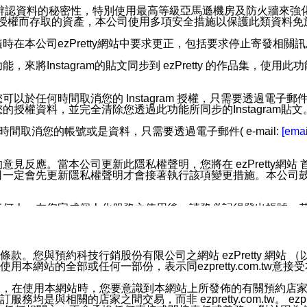
您個人辨認資料的秘密性，特別使用最高等級亞馬遜機房及防火牆來
失及未經授權而存取的資產，本公司使用多項安全措施以保護此類資料
在本公司ezPretty網站中要求更正，包括要求停止寄發相關
步功能，來將Instagram的貼文同步到 ezPretty 的作品集，使
步功能，您可以於任何時間取消您的 Instagram 授權，只需要
授權資料，並完全清除您透過此功能所同步的Instagram貼文
時間取消您的帳號或是資料，只需要透過電子郵件( e-mail:
[emai
應。當本公司更新此隱私權聲明，您將在 ezPretty網站 首頁
定會先更新隱私權聲明才會接著執行該項變更措施。本公司鼓勵您定
任何人。在您完成個人化服務之使用後，請務必記得登出帳號。
區。
並傳送或宣傳本網站各項服務之資料或電子郵件供您參考。您能
預約科技行銷股份有限公司之網站 ezPretty 網站 （以下皆稱 
網站的全部或任何一部份，表示同ezpretty.com.tw意
入本公司/本服務好友，您仍可接收到通知型訊息。
限，以廣告或其他目的的訊息皆不會被傳送。滿足以下三個條件
的資訊均無誤，在使用本網站時，您要意識到本網站上所發佈的有關預
號碼比對相符。
相關的店家之間交易，而非 ezpretty.com.tw。 ezpr
息。