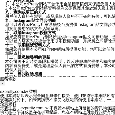
1、本公司ezPretty網站平台使用企業標準慣例來保護
2.本公司ezPretty網站將資料視為必須保護其免於滅
八、查詢或更正的方式
用戶個人資料有變更、或發現個人資料不正確的時候，可以隨時
九、Instagram貼文同步功能
您可以透過ezPretty店家系統後台所提供Instagram貼文同
用於同步您的貼文至店家系統。
十、取消Instagram授權方式
如果您有使用ezPretty網站所提供Instagram貼文同
可以登入店家系統後台使用取消授權功能，系統將立即清除您的
十一、取消帳號資料方式
如果您有使用本公司ezPretty網站所提供功能，您可以於任何
相關資料。
十二、隱私權聲明的更新
本公司將不定時更新隱私權聲明，以反映服務的變更和顧客的意見反
內容有所變更，或是處理您個人資訊的方式有所變動，本公司一
的個人資訊。
十三、自我保護措施
請妥善保管您的使用者名稱、密碼及個人資料，不要提供給
服務條款
窗，以防止他人讀取您的個人資料、信件或進入所機關管理
×
十四、傳送宣傳本站資訊或電子郵件之政策
您同意本公司網站，透過您所提供的郵件地址與您取得聯絡
ezpretty.com.tw 聲明
停止接收這些資料或電子郵件。
使用本網站即表示完全同意無條件接受，使用並遵守本網站所有條款。您與
十五、訊息通知
規範詳列於下。如未閱讀或不接受此規範請勿使用本網站，一旦使用本
本公司/本服務將以通知型訊息傳送重要訊息給您。即使未加
免責規範
本公司/本服務傳送之通知型訊息以對您有效且重要的訊息為
您要注意，ezpretty.com.tw 不保證本網站上所發佈
1.LINE 帳號設定的電話號碼與本公司/本服務所傳來的電話
均可能不準確或是存在拼寫錯誤。您在本網站上所進行的所有預訂服務均是與
2.該 LINE 帳號已在 LINE APP 設定中，同意接收通知型訊