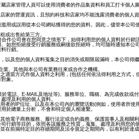
供所屬店家管理人員可以使用消費者的作品集資料和員工打卡個人圖像
何店家的營運資訊，且預約科技和店家均不能洩露消費者的個人
能濫用或誤用從本公司網站獲得的您的資料。因此，儘管本公司
出租或出售給第三方。
業務合作公司會在您同意之情形下，始得利用您的個人資料於行銷
用。如您拒絕接受行銷服務或嗣後欲拒絕時，均可隨時通知本公
資料行銷。
內，以及您的個人資料蒐集之目的消失或期限屆滿時，本公司得
係企業、其他與本公司有業務往來或合作之機構。
技之適當方式作個人資料之利用，(包括任何依法得利用之方式，
作對象。
限於電話、E-MAIL及地址等)、服務單位、職稱、為完成收款
、處理及利用的個人資料。
使用者的IP位址、以及在本公司內的瀏覽活動(例如，使用者所使
僅用於總量上分析，不會和特定個人相連繫。
及其他電子商務服務、履行法定或合約義務、保護當事人及相關
公司行銷等目的，依照各該服務之性質，蒐集、處理及利用您的
，並在前揭特定目的存續期間及法令規定之期間內，以有利於達成
。