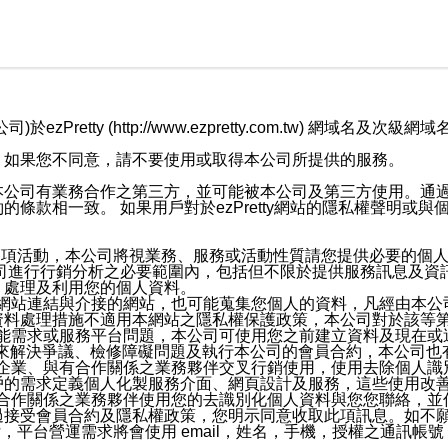
retty (http://www.ezpretty.com.tw) 網
，如果您不同意，請不要使用或取得本公司所提供的服務。
本公司有業務合作之第三方，並可能被本公司及第三方使用。通
條款相一致。 如果用戶對於ezPretty網站的隱私權聲明或
各項活動，本公司將視業務、服務或活動性質請您提供必要的個
公司進行行銷分析之必要範圍內，包括但不限於提供服務訊息及資
、處理及利用您的個人資料。
etty網站連結與介接的網站，也可能蒐集您個人的資料，凡經由
資料處理措施不適用本網站之隱私權保護政策，本公司對於該等
服務功能需求或服務平台問題，本公司可使用您之前建立資料及現在
，來解決爭議、檢修障礙問題及執行本公司的會員合約，本公司
關係企業、與有合作關係之業務夥伴交叉行銷使用，使用去除個人
戶的需求定義個人化製服務介面、網頁設計及服務，這些使用改
與有合作關係之業務夥伴使用您的去識別化個人資料與您您聯絡，
接受會員合約及隱私權政策，您明示同意收取此項訊息。如不願
，平台營運需求將會使用 email，姓名，手機，授權之通訊