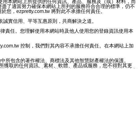
對於因為使用本網站上所提供的任何資訊、產品、服務及（或）材料，而
m.tw 已經盡了適當努力確保本網站上所列的服務符合合理的標準，仍不
ezpretty.com.tw 將對此不承擔任何責任。
均應依誠實信用、平等互惠原則，共商解決之道。
力的法律責任。您理解使用本網站時及他人使用您的登錄資訊使用本
ty.com.tw 控制，我們對其內容不承擔任何責任。在本網站上加
約中所包含的著作權法、商標法及其他智慧財產權法的保護。
網站上所獲取的任何資訊、素材、軟體、產品或服務，您不得對其更
不應被解釋為任何暗示或其他任何許可，或任何著作權法、商標
違反此規定，我們將追究其法律責任。
任何損失、責任及協力廠商的任何索賠或要求（包括律師費），將由
站而獲取到的資訊，而導致您遭受的任何風險或損失，將由您自
用本網站而造成的任何損失負責，同時，您會在此放棄有關此損失的所有及
伺服器不會發生缺陷，其中包括但不僅限於病毒或其他有害元素。對於
w 控制範圍的任何病毒感染、BUG、篡改、技術故障、錯誤、遺
有明示、暗示或法定及其他聲明、保證和條款均予以最大限度的排除，
定目的等。 ezpretty.com.tw 不能持續或在某階段
方便目的，其不應影響這些條款的範圍或意義，或是產生其他的
或任何協力廠商承擔任何責任。 在每次訪問網站時，您應檢查一下這