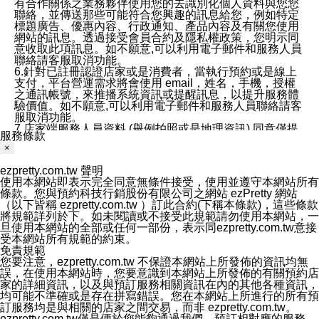
有合作關係之業務夥伴使用您的去識別化個人資料與您您
聯絡，並傳送那些可能符合您興趣的訊息給您，例如特定
標題廣告、優惠內容、行政通知、產品內容及有關您使用
網站的訊息。透過接受會員合約及隱私權政策，您明示同
意收取此項訊息。如不願意,可以利用電子郵件和服務人員
聯絡請客服取消功能。
6.針對已註冊認證店家或是消費者，當執行預約或是線上
支付，平台營運需求將會使用 email，姓名，手機，授權
之通訊帳號，來推播系統資訊或提醒訊息，以提升服務體
驗價值。如不願意,可以利用電子郵件和服務人員聯絡請客
服取消功能。
7.店家端服務人員資料 (舉例拍照或是地理資訊) 同意僅提
服務條款
供所屬店家管理人員可以使用消費者的作品集資料和員工
×
打卡個人圖像行為。本公司及ezPretty平台不會做任何使
用。
ezpretty.com.tw 聲明
三、本公司對您個人資料的揭露
使用本網站即表示完全同意無條件接受，使用並遵守本網站所有
1.基於現有服務平台的監管環境，預約科技保證不會揭露
條款。您與預約科技行銷股份有限公司之網站 ezPretty 網站
任何店家的營運資訊，且預約科技和店家均不能洩露消費
（以下皆稱 ezpretty.com.tw ）訂此合約(下稱本條款)，這些條款
者的個人資料。然而，在某些情況下，本公司可能會因受
將規範詳列於下。如未閱讀或不接受此規範請勿使用本網站，一
政府要求或法律規定，而被迫向政府或第三方提供資料。
旦使用本網站的全部或任何一部份，表示同ezpretty.com.tw意接
第三方也可能非法地攔截或存取傳輸的私人通訊，或會員
受本網站所有規範的約束。
可能濫用或誤用從本公司網站獲得的您的資料。因此，儘
免責規範
管本公司使用企業標準的保護措施來保護您的隱私，本公
您要注意，ezpretty.com.tw 不保證本網站上所發佈的資訊均無
司並未承諾您的個人識別資料或私人通訊將永遠保密。
誤，在使用本網站時，您要意識到本網站上所發佈的有關預約店
2.根據本公司的政策，本公司不會將涉及您的個人識別資
家的詳細資訊，以及與預訂服務相關資訊在內的其他各種資訊，
料出租或出售給第三方。
均可能不準確或是存在拼寫錯誤。您在本網站上所進行的所有預
3. 本公司、所屬集團、關係企業或與其合作行銷之第三方
訂服務均是與相關的店家之間交易，而非 ezpretty.com.tw。
業務合作公司會在您同意之情形下，始得利用您的個人資
ezpretty.com.tw僅是便於您能夠通過我們，預訂相對應的服務。