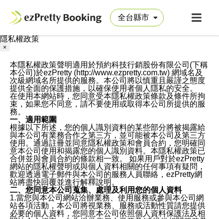
隱私權政策
×
本隱私權政策聲明適用於預約科技行銷股份有限公司(下稱
本公司)於ezPretty (http://www.ezpretty.com.tw) 網域名及
次級網域名所提供的服務。本公司將以慎重且嚴謹之態度
提供全面的保護措施，以確保使用者個人隱私的安全。
在使用本網站時，您同意受本隱私權政策條款及條件所拘
束，如果您不同意，請不要使用或取得本公司所提供的服
務。
一、適用範圍
根據以下所述，您的個人識別資料的某些部分將被揭露給
與本公司有業務合作之第三方，並可能被本公司及第三方
使用。通過註冊並同意隱私權政策和會員合約，您明確同
意本公司使用和揭露您的個人識別資料。本隱私權政策已
合併並與會員合約的條款相一致。 如果用戶對於ezPretty
網站的隱私權聲明或與個人資料相關的任何事項有疑問，
歡迎透過電子郵件與本公司的服務人員聯絡，ezPretty網
站將盡快回覆並進行解釋說明。
二、您同意本公司蒐集、處理及利用您的個人資料
1.當您與本公司網站洽辦業務、使用服務或參與本公司網
站各項活動，本公司將視業務、服務或活動性質請您提供
必要的個人資料，您同意本公司依照個人資料保護法及相