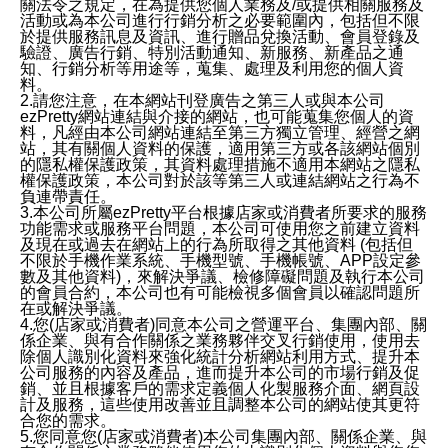
關法令之規定，在為提供您個人業務及/或提供相關服務及
活動或為本公司進行行銷分析之必要範圍內，包括但不限
於提供服務訊息及資訊、進行贈品兌換活動、會員登錄及
驗證、廣告行銷、特別活動通知、新服務、新產品之通
知、行銷分析等用途等，蒐集、處理及利用您的個人資
料。
2.請您注意，在本網站刊登廣告之第三人或與本公司
ezPretty網站連結與介接的網站，也可能蒐集您個人的資
料，凡經由本公司網站連結至第三方獨立管理、經營之網
站，其有關個人資料的保護，適用第三方或各該網站個別
的隱私權保護政策，其資料處理措施不適用本網站之隱私
權保護政策，本公司對於該等第三人或連結網站之行為不
負連帶責任。
3.本公司所屬ezPretty平台根據店家或消費者所要求的服務
功能需求或服務平台問題，本公司可使用您之前建立資料
及現在或過去在網站上的行為所取得之其他資料 (包括但
不限於手機作業系統、手機型號、手機帳號、APP設定參
數及其他資料)，來解決爭議、檢修障礙問題及執行本公司
的會員合約，本公司也有可能檢視多個會員以確認問題所
在或解決爭議。
4.您(店家或消費者)同意本公司之營運平台、集團內部、關
係企業、與有合作關係之業務夥伴交叉行銷使用，使用去
除個人識別化資料來強化統計分析網站利用方式、提升本
公司服務的內容及產品，進而提升本公司的市場行銷及促
銷、並且根據客戶的需求定義個人化製服務介面、網頁設
計及服務，這些使用改善並且調整本公司的網站使其更符
合您的需求。
5.您同意您(店家或消費者)本公司集團內部、關係企業、與