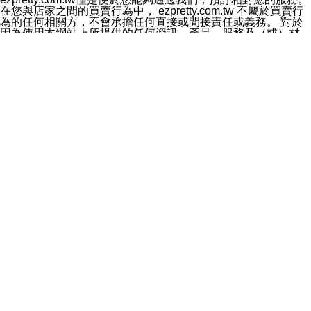
料於行銷活動資訊、商品訊息或新服務等相關行銷，且於
在您與店家之間的買賣行為中， ezpretty.com.tw 不屬於買賣行
首次行銷時，將提供您表示拒絕行銷之方式，本公司不會
為的任何相關方，不會承擔任何直接或間接責任或義務。 對於
向您索取相關費用。如您拒絕接受行銷服務或嗣後欲拒絕
因為使用本網站上所提供的任何資訊、產品、服務及（或）材
時，均可隨時通知本公司，本公司、所屬集團、關係企業
料，而產生或導致的任何損失或損害，ezpretty.com.tw 及其管
或與其合作行銷之第三方業務合作公司或第三方業務合作
理人員、員工或代表人均對此不承擔任何責任。 儘管
公司將立即停止利用您的個人資料行銷。
ezpretty.com.tw 已經盡了適當努力確保本網站上所列的服務符
四、個人資料利用之期間、地區、對象及方式如下
合合理的標準，仍不得將本網站內所列出的任何服務視為
1.期間：您同意於本公司存續期間或依法令之資料保存期
ezpretty.com.tw 推薦的服務，或是認為其代表該服務將會適用
間內，以及您的個人資料蒐集之目的消失或期限屆滿時，
於該用戶。如果該服務不適用於您，ezpretty.com.tw 將對此不
本公司得繼續保存、處理或利用您的個人資料。
承擔任何責任。
2.地區：就中華民國領域內。
網站使用者的守法義務及承諾
3.對象：本公司所屬公司(本公司)及其分公司、本公司之關
本條款構成您與 ezPretty 間之有效契約。 本條款中如有一部無
係企業、其他與本公司有業務往來或合作之機構。
效時，不影響其他條款之效力。 本條款如有未盡之處，雙方均
4.方式：以電話、簡訊、電子郵件、紙本或其他合於當時
應依誠實信用、平等互惠原則，共商解決之道。
科技之適當方式作個人資料之利用，(包括任何依法得利用
年齡和責任
之方式，但不限於使用於本網站或與外部合作之行銷)並於
你向 ezpretty.com.tw您確認您已經達到使用本網站的合法年
法令容許之範圍內，為行銷建檔、揭露、轉介或交互運用
齡。可以針對您在使用本網站時產生的任何責任，形成有約束力
予本公司及其合作對象。
的法律責任。您理解使用本網站時及他人使用您的登錄資訊使用
五、個人資料之類別
本網站時所產生的交易責任。
本聲明所指之個人資料類別如下:
網站連結
1.您提供之資料，包括您的姓名、性別、連絡方式(包括但
本網站可能包含有通往ezpretty.com.tw以外的其他方所運營網站
不限於電話、E-MAIL及地址等)、服務單位、職稱、為完
的超連結。此類超連結僅提供用於參考。此類網站不是由
成收款或付款所需之資料、IＰ位址、及其他得以直接或間
ezpretty.com.tw 控制，我們對其內容不承擔任何責任。在本網
接識別使用者身分之個人資料，及執行職務或業務之必要
站上加入通往此類網站的超連結，並非暗示我們贊同此類網站上
範圍內所需蒐集、處理及利用的個人資料。
的材料或是與其經營人之間存在任何聯繫。
2.為提升服務品質，本公司會依照所提供服務之性質，記
智慧財產權聲明
錄使用者的IP位址、以及在本公司內的瀏覽活動(例如，使
本網站上的所有資訊、內容、圖片、文字、聲音、圖像22、按
用者所使用的軟硬體、所點選的網頁)等資料，但是這些資
鈕、商標、服務標章及商品名稱均受中華民國國家法律及國際條