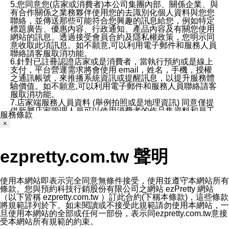
5.您同意您(店家或消費者)本公司集團內部、關係企業、與
有合作關係之業務夥伴使用您的去識別化個人資料與您您
聯絡，並傳送那些可能符合您興趣的訊息給您，例如特定
標題廣告、優惠內容、行政通知、產品內容及有關您使用
網站的訊息。透過接受會員合約及隱私權政策，您明示同
意收取此項訊息。如不願意,可以利用電子郵件和服務人員
聯絡請客服取消功能。
6.針對已註冊認證店家或是消費者，當執行預約或是線上
支付，平台營運需求將會使用 email，姓名，手機，授權
之通訊帳號，來推播系統資訊或提醒訊息，以提升服務體
驗價值。如不願意,可以利用電子郵件和服務人員聯絡請客
服取消功能。
7.店家端服務人員資料 (舉例拍照或是地理資訊) 同意僅提
供所屬店家管理人員可以使用消費者的作品集資料和員工
服務條款
打卡個人圖像行為。本公司及ezPretty平台不會做任何使
×
用。
三、本公司對您個人資料的揭露
1.基於現有服務平台的監管環境，預約科技保證不會揭露
ezpretty.com.tw 聲明
任何店家的營運資訊，且預約科技和店家均不能洩露消費
者的個人資料。然而，在某些情況下，本公司可能會因受
政府要求或法律規定，而被迫向政府或第三方提供資料。
第三方也可能非法地攔截或存取傳輸的私人通訊，或會員
使用本網站即表示完全同意無條件接受，使用並遵守本網站所有
可能濫用或誤用從本公司網站獲得的您的資料。因此，儘
條款。您與預約科技行銷股份有限公司之網站 ezPretty 網站
管本公司使用企業標準的保護措施來保護您的隱私，本公
（以下皆稱 ezpretty.com.tw ）訂此合約(下稱本條款)，這些條款
司並未承諾您的個人識別資料或私人通訊將永遠保密。
將規範詳列於下。如未閱讀或不接受此規範請勿使用本網站，一
2.根據本公司的政策，本公司不會將涉及您的個人識別資
旦使用本網站的全部或任何一部份，表示同ezpretty.com.tw意接
料出租或出售給第三方。
受本網站所有規範的約束。
3. 本公司、所屬集團、關係企業或與其合作行銷之第三方