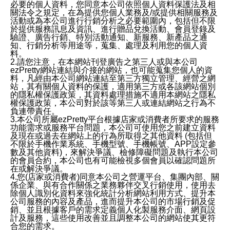
必要的個人資料，您同意本公司依照個人資料保護法及相
關法令之規定，在為提供您個人業務及/或提供相關服務及
活動或為本公司進行行銷分析之必要範圍內，包括但不限
於提供服務訊息及資訊、進行贈品兌換活動、會員登錄及
驗證、廣告行銷、特別活動通知、新服務、新產品之通
知、行銷分析等用途等，蒐集、處理及利用您的個人資
料。
2.請您注意，在本網站刊登廣告之第三人或與本公司
ezPretty網站連結與介接的網站，也可能蒐集您個人的資
料，凡經由本公司網站連結至第三方獨立管理、經營之網
站，其有關個人資料的保護，適用第三方或各該網站個別
的隱私權保護政策，其資料處理措施不適用本網站之隱私
權保護政策，本公司對於該等第三人或連結網站之行為不
負連帶責任。
3.本公司所屬ezPretty平台根據店家或消費者所要求的服務
功能需求或服務平台問題，本公司可使用您之前建立資料
及現在或過去在網站上的行為所取得之其他資料 (包括但
不限於手機作業系統、手機型號、手機帳號、APP設定參
數及其他資料)，來解決爭議、檢修障礙問題及執行本公司
的會員合約，本公司也有可能檢視多個會員以確認問題所
在或解決爭議。
4.您(店家或消費者)同意本公司之營運平台、集團內部、關
係企業、與有合作關係之業務夥伴交叉行銷使用，使用去
除個人識別化資料來強化統計分析網站利用方式、提升本
公司服務的內容及產品，進而提升本公司的市場行銷及促
銷、並且根據客戶的需求定義個人化製服務介面、網頁設
計及服務，這些使用改善並且調整本公司的網站使其更符
合您的需求。