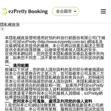
隱私權政策
×
本隱私權政策聲明適用於預約科技行銷股份有限公司(下稱
本公司)於ezPretty (http://www.ezpretty.com.tw) 網域名及
次級網域名所提供的服務。本公司將以慎重且嚴謹之態度
提供全面的保護措施，以確保使用者個人隱私的安全。
在使用本網站時，您同意受本隱私權政策條款及條件所拘
束，如果您不同意，請不要使用或取得本公司所提供的服
務。
一、適用範圍
根據以下所述，您的個人識別資料的某些部分將被揭露給
與本公司有業務合作之第三方，並可能被本公司及第三方
使用。通過註冊並同意隱私權政策和會員合約，您明確同
意本公司使用和揭露您的個人識別資料。本隱私權政策已
合併並與會員合約的條款相一致。 如果用戶對於ezPretty
網站的隱私權聲明或與個人資料相關的任何事項有疑問，
歡迎透過電子郵件與本公司的服務人員聯絡，ezPretty網
站將盡快回覆並進行解釋說明。
二、您同意本公司蒐集、處理及利用您的個人資料
1.當您與本公司網站洽辦業務、使用服務或參與本公司網
站各項活動，本公司將視業務、服務或活動性質請您提供