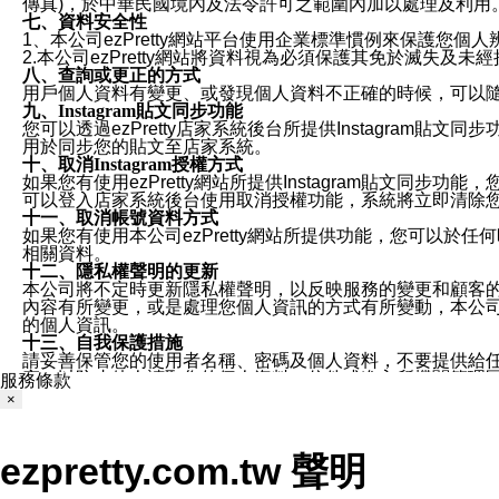
傳真)，於中華民國境內及法令許可之範圍內加以處理及利用
七、資料安全性
1、本公司ezPretty網站平台使用企業標準慣例來保護
2.本公司ezPretty網站將資料視為必須保護其免於滅
八、查詢或更正的方式
用戶個人資料有變更、或發現個人資料不正確的時候，可以隨時
九、Instagram貼文同步功能
您可以透過ezPretty店家系統後台所提供Instagram貼文同
用於同步您的貼文至店家系統。
十、取消Instagram授權方式
如果您有使用ezPretty網站所提供Instagram貼文同
可以登入店家系統後台使用取消授權功能，系統將立即清除您的
十一、取消帳號資料方式
如果您有使用本公司ezPretty網站所提供功能，您可以於任何
相關資料。
十二、隱私權聲明的更新
本公司將不定時更新隱私權聲明，以反映服務的變更和顧客的意見反
內容有所變更，或是處理您個人資訊的方式有所變動，本公司一
的個人資訊。
十三、自我保護措施
請妥善保管您的使用者名稱、密碼及個人資料，不要提供給
窗，以防止他人讀取您的個人資料、信件或進入所機關管理
服務條款
十四、傳送宣傳本站資訊或電子郵件之政策
×
您同意本公司網站，透過您所提供的郵件地址與您取得聯絡
停止接收這些資料或電子郵件。
十五、訊息通知
ezpretty.com.tw 聲明
本公司/本服務將以通知型訊息傳送重要訊息給您。即使未加
本公司/本服務傳送之通知型訊息以對您有效且重要的訊息為