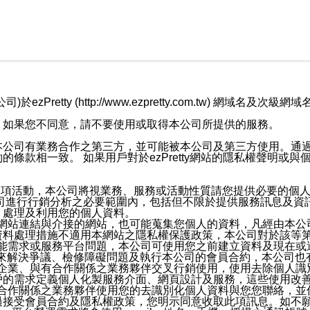
retty (http://www.ezpretty.com.tw) 網
，如果您不同意，請不要使用或取得本公司所提供的服務。
本公司有業務合作之第三方，並可能被本公司及第三方使用。通
條款相一致。 如果用戶對於ezPretty網站的隱私權聲明或
各項活動，本公司將視業務、服務或活動性質請您提供必要的個
公司進行行銷分析之必要範圍內，包括但不限於提供服務訊息及資
、處理及利用您的個人資料。
etty網站連結與介接的網站，也可能蒐集您個人的資料，凡經由
資料處理措施不適用本網站之隱私權保護政策，本公司對於該等
服務功能需求或服務平台問題，本公司可使用您之前建立資料及現在
，來解決爭議、檢修障礙問題及執行本公司的會員合約，本公司
關係企業、與有合作關係之業務夥伴交叉行銷使用，使用去除個人
戶的需求定義個人化製服務介面、網頁設計及服務，這些使用改
與有合作關係之業務夥伴使用您的去識別化個人資料與您您聯絡，
接受會員合約及隱私權政策，您明示同意收取此項訊息。如不願