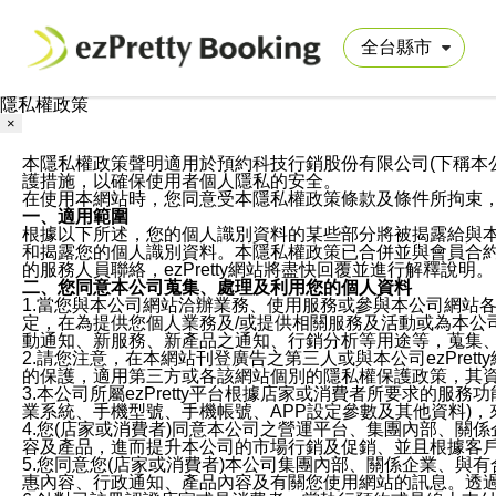
隱私權政策
×
本隱私權政策聲明適用於預約科技行銷股份有限公司(下稱本公司)於ezP
護措施，以確保使用者個人隱私的安全。
在使用本網站時，您同意受本隱私權政策條款及條件所拘束
一、適用範圍
根據以下所述，您的個人識別資料的某些部分將被揭露給與
和揭露您的個人識別資料。本隱私權政策已合併並與會員合約的
的服務人員聯絡，ezPretty網站將盡快回覆並進行解釋說明。
二、您同意本公司蒐集、處理及利用您的個人資料
1.當您與本公司網站洽辦業務、使用服務或參與本公司網站
定，在為提供您個人業務及/或提供相關服務及活動或為本
動通知、新服務、新產品之通知、行銷分析等用途等，蒐集
2.請您注意，在本網站刊登廣告之第三人或與本公司ezPr
的保護，適用第三方或各該網站個別的隱私權保護政策，其
3.本公司所屬ezPretty平台根據店家或消費者所要求的
業系統、手機型號、手機帳號、APP設定參數及其他資料)
4.您(店家或消費者)同意本公司之營運平台、集團內部、
容及產品，進而提升本公司的市場行銷及促銷、並且根據客
5.您同意您(店家或消費者)本公司集團內部、關係企業、
惠內容、行政通知、產品內容及有關您使用網站的訊息。透過