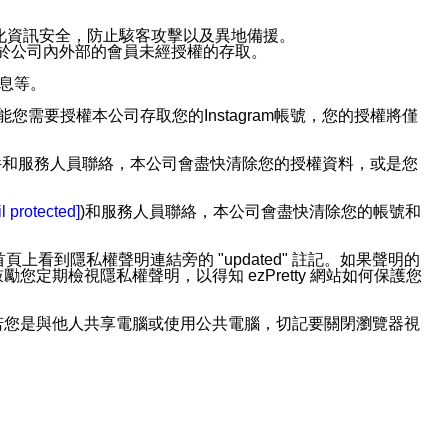
強化資訊安全，防止駭客攻擊以及異地備援。
免於公司內外部的會員未經授權的存取。
訊息等。
用此功能您需要授權本公司存取您的Instagram帳號，您的授權將僅
透過電子郵件和服務人員聯絡，本公司會盡快清除您的授權資料，或是您
。
l protected]
)和服務人員聯絡，本公司會盡快清除您的帳號和
上看到隱私權聲明連結旁的 "updated" 註記。如果聲明的
期檢視隱私權聲明，以得知 ezPretty 網站如何保護您
若您是與他人共享電腦或使用公共電腦，切記要關閉瀏覽器視
依照該資料或電子郵件所指示之方法、說明或功能連結，隨時
者，將可收到通知型訊息。