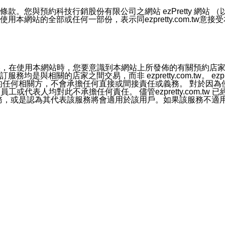
號碼比對相符。
息。
預約科技行銷股份有限公司之網站 ezPretty 網站 （以下皆稱 
網站的全部或任何一部份，表示同ezpretty.com.tw意
的資訊均無誤，在使用本網站時，您要意識到本網站上所發佈的有關預
官方帳號或認證官方帳號的通知型訊息。
相關的店家之間交易，而非 ezpretty.com.tw。 ezpr
屬於買賣行為的任何相關方，不會承擔任何直接或間接責任或義務。 
人員、員工或代表人均對此不承擔任何責任。 儘管ezpretty.co
薦的服務，或是認為其代表該服務將會適用於該用戶。如果該服務不適用於您，
有一部無效時，不影響其他條款之效力。 本條款如有未盡之處，雙方
的合法年齡。可以針對您在使用本網站時產生的任何責任，形成有約束