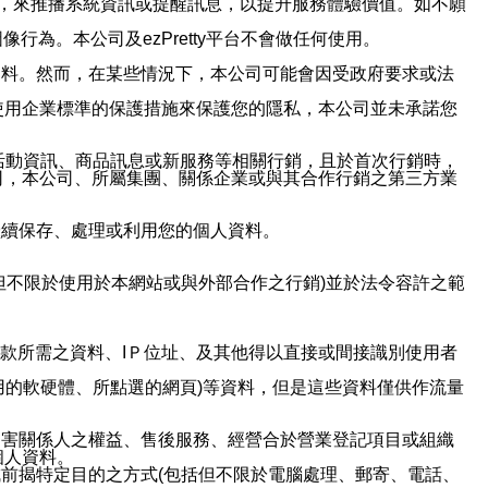
帳號，來推播系統資訊或提醒訊息，以提升服務體驗價值。如不願
行為。本公司及ezPretty平台不會做任何使用。
資料。然而，在某些情況下，本公司可能會因受政府要求或法
使用企業標準的保護措施來保護您的隱私，本公司並未承諾您
活動資訊、商品訊息或新服務等相關行銷，且於首次行銷時，
司，本公司、所屬集團、關係企業或與其合作行銷之第三方業
繼續保存、處理或利用您的個人資料。
但不限於使用於本網站或與外部合作之行銷)並於法令容許之範
或付款所需之資料、IＰ位址、及其他得以直接或間接識別使用者
用的軟硬體、所點選的網頁)等資料，但是這些資料僅供作流量
利害關係人之權益、售後服務、經營合於營業登記項目或組織
個人資料。
前揭特定目的之方式(包括但不限於電腦處理、郵寄、電話、