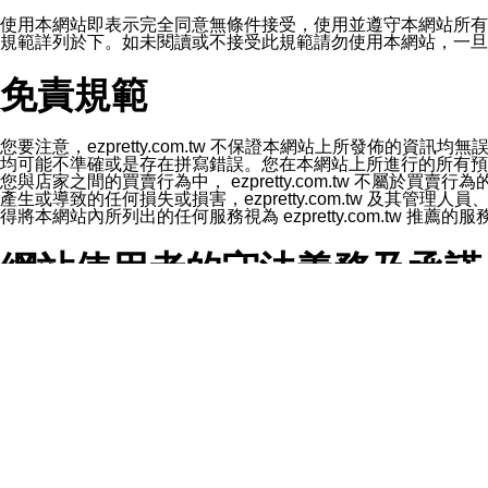
1.LINE 帳號設定的電話號碼與本公司/本服務所傳來的電話
2.該 LINE 帳號已在 LINE APP 設定中，同意接收通知型訊
使用本網站即表示完全同意無條件接受，使用並遵守本網站所有條款。您與
3.LINE 帳號未封鎖傳送訊息之 LINE 官方帳號。
規範詳列於下。如未閱讀或不接受此規範請勿使用本網站，一旦使用本
欲變更通知型訊息的設定，操作如下：
1.點選「主頁」＞「設定」
免責規範
2.點選「隱私設定」
3.點選「提供使用資料」
4.點選「LINE通知型訊息」
5.開關「接收LINE通知型訊息」
您要注意，ezpretty.com.tw 不保證本網站上所發佈
❗️關閉「接收通知型訊息」後，將不會接收到來自任何企業
均可能不準確或是存在拼寫錯誤。您在本網站上所進行的所有預訂服務均是與
您與店家之間的買賣行為中， ezpretty.com.tw 不
產生或導致的任何損失或損害，ezpretty.com.tw 及其管理
得將本網站內所列出的任何服務視為 ezpretty.com.tw 推
網站使用者的守法義務及承諾
本條款構成您與 ezPretty 間之有效契約。 本條款中如
年齡和責任
你向 ezpretty.com.tw您確認您已經達到使用本網站
網站時所產生的交易責任。