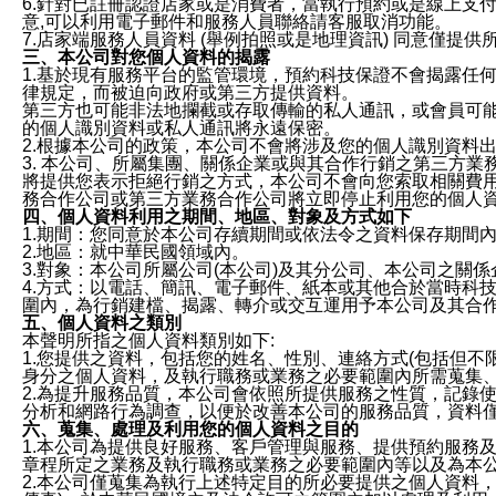
6.針對已註冊認證店家或是消費者，當執行預約或是線上支付
意,可以利用電子郵件和服務人員聯絡請客服取消功能。
7.店家端服務人員資料 (舉例拍照或是地理資訊) 同意僅提
三、本公司對您個人資料的揭露
1.基於現有服務平台的監管環境，預約科技保證不會揭露任
律規定，而被迫向政府或第三方提供資料。
第三方也可能非法地攔截或存取傳輸的私人通訊，或會員可
的個人識別資料或私人通訊將永遠保密。
2.根據本公司的政策，本公司不會將涉及您的個人識別資料
3. 本公司、所屬集團、關係企業或與其合作行銷之第三方
將提供您表示拒絕行銷之方式，本公司不會向您索取相關費
務合作公司或第三方業務合作公司將立即停止利用您的個人
四、個人資料利用之期間、地區、對象及方式如下
1.期間：您同意於本公司存續期間或依法令之資料保存期間
2.地區：就中華民國領域內。
3.對象：本公司所屬公司(本公司)及其分公司、本公司之關
4.方式：以電話、簡訊、電子郵件、紙本或其他合於當時科
圍內，為行銷建檔、揭露、轉介或交互運用予本公司及其合
五、個人資料之類別
本聲明所指之個人資料類別如下:
1.您提供之資料，包括您的姓名、性別、連絡方式(包括但不
身分之個人資料，及執行職務或業務之必要範圍內所需蒐集
2.為提升服務品質，本公司會依照所提供服務之性質，記錄
分析和網路行為調查，以便於改善本公司的服務品質，資料
六、蒐集、處理及利用您的個人資料之目的
1.本公司為提供良好服務、客戶管理與服務、提供預約服務
章程所定之業務及執行職務或業務之必要範圍內等以及為本
2.本公司僅蒐集為執行上述特定目的所必要提供之個人資料