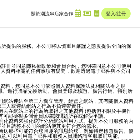
關於潮流串
店家合作
登入/註冊
域名及次級網域名所提供的服務。本公司將以慎重且嚴謹之態度提供全面的保
過註冊並同意隱私權政策和會員合約，您明確同意本公司使用
與個人資料相關的任何事項有疑問，歡迎透過電子郵件與本公司
人資料，您同意本公司依照個人資料保護法及相關法令之規
訊、進行贈品兌換活動、會員登錄及驗證、廣告行銷、特別活
本公司網站連結至第三方獨立管理、經營之網站，其有關個人資料
第三人或連結網站之行為不負連帶責任。
或過去在網站上的行為所取得之其他資料 (包括但不限於手機作
也有可能檢視多個會員以確認問題所在或解決爭議。
識別化資料來強化統計分析網站利用方式、提升本公司服務的內
善並且調整本公司的網站使其更符合您的需求。
並傳送那些可能符合您興趣的訊息給您，例如特定標題廣告、優
意,可以利用電子郵件和服務人員聯絡請客服取消功能。