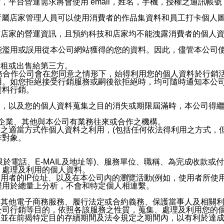
，平台營運需求將會使用 email，姓名，手機，授權之通訊
供所屬店家管理人員可以使用消費者的作品集資料和員工打卡個人圖像
何店家的營運資訊，且預約科技和店家均不能洩露消費者的個人
能濫用或誤用從本公司網站獲得的您的資料。因此，儘管本公司
出租或出售給第三方。
業務合作公司會在您同意之情形下，始得利用您的個人資料於行銷
用。如您拒絕接受行銷服務或嗣後欲拒絕時，均可隨時通知本公
資料行銷。
內，以及您的個人資料蒐集之目的消失或期限屆滿時，本公司得
係企業、其他與本公司有業務往來或合作之機構。
技之適當方式作個人資料之利用，(包括任何依法得利用之方式，
作對象。
限於電話、E-MAIL及地址等)、服務單位、職稱、為完成收款
、處理及利用的個人資料。
使用者的IP位址、以及在本公司內的瀏覽活動(例如，使用者所使
僅用於總量上分析，不會和特定個人相連繫。
及其他電子商務服務、履行法定或合約義務、保護當事人及相關
公司行銷等目的，依照各該服務之性質，蒐集、處理及利用您的
，並在前揭特定目的存續期間及法令規定之期間內，以有利於達成