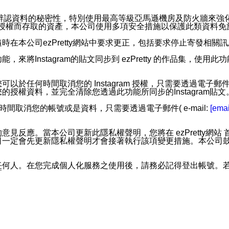
。
您個人辨認資料的秘密性，特別使用最高等級亞馬遜機房及防火牆來
失及未經授權而存取的資產，本公司使用多項安全措施以保護此類資料
在本公司ezPretty網站中要求更正，包括要求停止寄發相關
步功能，來將Instagram的貼文同步到 ezPretty 的作品集，使
步功能，您可以於任何時間取消您的 Instagram 授權，只需要
授權資料，並完全清除您透過此功能所同步的Instagram貼文
時間取消您的帳號或是資料，只需要透過電子郵件( e-mail:
[emai
應。當本公司更新此隱私權聲明，您將在 ezPretty網站 首頁
定會先更新隱私權聲明才會接著執行該項變更措施。本公司鼓勵您定
任何人。在您完成個人化服務之使用後，請務必記得登出帳號。
區。
並傳送或宣傳本網站各項服務之資料或電子郵件供您參考。您能
入本公司/本服務好友，您仍可接收到通知型訊息。
限，以廣告或其他目的的訊息皆不會被傳送。滿足以下三個條件