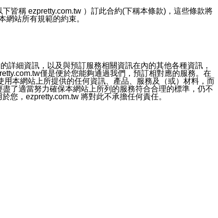
ezpretty.com.tw ）訂此合約(下稱本條款)，這些條款將
接受本網站所有規範的約束。
約店家的詳細資訊，以及與預訂服務相關資訊在內的其他各種資訊，
etty.com.tw僅是便於您能夠通過我們，預訂相對應的服務。在
對於因為使用本網站上所提供的任何資訊、產品、服務及（或）材料，而
m.tw 已經盡了適當努力確保本網站上所列的服務符合合理的標準，仍不
ezpretty.com.tw 將對此不承擔任何責任。
均應依誠實信用、平等互惠原則，共商解決之道。
力的法律責任。您理解使用本網站時及他人使用您的登錄資訊使用本