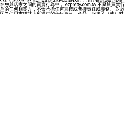
料於行銷活動資訊、商品訊息或新服務等相關行銷，且於
在您與店家之間的買賣行為中， ezpretty.com.tw 不屬於買賣行
首次行銷時，將提供您表示拒絕行銷之方式，本公司不會
為的任何相關方，不會承擔任何直接或間接責任或義務。 對於
向您索取相關費用。如您拒絕接受行銷服務或嗣後欲拒絕
因為使用本網站上所提供的任何資訊、產品、服務及（或）材
時，均可隨時通知本公司，本公司、所屬集團、關係企業
料，而產生或導致的任何損失或損害，ezpretty.com.tw 及其管
或與其合作行銷之第三方業務合作公司或第三方業務合作
理人員、員工或代表人均對此不承擔任何責任。 儘管
公司將立即停止利用您的個人資料行銷。
ezpretty.com.tw 已經盡了適當努力確保本網站上所列的服務符
四、個人資料利用之期間、地區、對象及方式如下
合合理的標準，仍不得將本網站內所列出的任何服務視為
1.期間：您同意於本公司存續期間或依法令之資料保存期
ezpretty.com.tw 推薦的服務，或是認為其代表該服務將會適用
間內，以及您的個人資料蒐集之目的消失或期限屆滿時，
於該用戶。如果該服務不適用於您，ezpretty.com.tw 將對此不
本公司得繼續保存、處理或利用您的個人資料。
承擔任何責任。
2.地區：就中華民國領域內。
網站使用者的守法義務及承諾
3.對象：本公司所屬公司(本公司)及其分公司、本公司之關
本條款構成您與 ezPretty 間之有效契約。 本條款中如有一部無
係企業、其他與本公司有業務往來或合作之機構。
效時，不影響其他條款之效力。 本條款如有未盡之處，雙方均
4.方式：以電話、簡訊、電子郵件、紙本或其他合於當時
應依誠實信用、平等互惠原則，共商解決之道。
科技之適當方式作個人資料之利用，(包括任何依法得利用
年齡和責任
之方式，但不限於使用於本網站或與外部合作之行銷)並於
你向 ezpretty.com.tw您確認您已經達到使用本網站的合法年
法令容許之範圍內，為行銷建檔、揭露、轉介或交互運用
齡。可以針對您在使用本網站時產生的任何責任，形成有約束力
予本公司及其合作對象。
的法律責任。您理解使用本網站時及他人使用您的登錄資訊使用
五、個人資料之類別
本網站時所產生的交易責任。
本聲明所指之個人資料類別如下:
網站連結
1.您提供之資料，包括您的姓名、性別、連絡方式(包括但
本網站可能包含有通往ezpretty.com.tw以外的其他方所運營網站
不限於電話、E-MAIL及地址等)、服務單位、職稱、為完
的超連結。此類超連結僅提供用於參考。此類網站不是由
成收款或付款所需之資料、IＰ位址、及其他得以直接或間
ezpretty.com.tw 控制，我們對其內容不承擔任何責任。在本網
接識別使用者身分之個人資料，及執行職務或業務之必要
站上加入通往此類網站的超連結，並非暗示我們贊同此類網站上
範圍內所需蒐集、處理及利用的個人資料。
的材料或是與其經營人之間存在任何聯繫。
2.為提升服務品質，本公司會依照所提供服務之性質，記
智慧財產權聲明
錄使用者的IP位址、以及在本公司內的瀏覽活動(例如，使
本網站上的所有資訊、內容、圖片、文字、聲音、圖像22、按
用者所使用的軟硬體、所點選的網頁)等資料，但是這些資
鈕、商標、服務標章及商品名稱均受中華民國國家法律及國際條