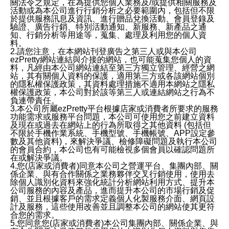
關法令之規定，在為提供您個人業務及/或提供相關服務及
活動或為本公司進行行銷分析之必要範圍內，包括但不限
於提供服務訊息及資訊、進行贈品兌換活動、會員登錄及
驗證、廣告行銷、特別活動通知、新服務、新產品之通
知、行銷分析等用途等，蒐集、處理及利用您的個人資
料。
2.請您注意，在本網站刊登廣告之第三人或與本公司
ezPretty網站連結與介接的網站，也可能蒐集您個人的資
料，凡經由本公司網站連結至第三方獨立管理、經營之網
站，其有關個人資料的保護，適用第三方或各該網站個別
的隱私權保護政策，其資料處理措施不適用本網站之隱私
權保護政策，本公司對於該等第三人或連結網站之行為不
負連帶責任。
3.本公司所屬ezPretty平台根據店家或消費者所要求的服務
功能需求或服務平台問題，本公司可使用您之前建立資料
及現在或過去在網站上的行為所取得之其他資料 (包括但
不限於手機作業系統、手機型號、手機帳號、APP設定參
數及其他資料)，來解決爭議、檢修障礙問題及執行本公司
的會員合約，本公司也有可能檢視多個會員以確認問題所
在或解決爭議。
4.您(店家或消費者)同意本公司之營運平台、集團內部、關
係企業、與有合作關係之業務夥伴交叉行銷使用，使用去
除個人識別化資料來強化統計分析網站利用方式、提升本
公司服務的內容及產品，進而提升本公司的市場行銷及促
銷、並且根據客戶的需求定義個人化製服務介面、網頁設
計及服務，這些使用改善並且調整本公司的網站使其更符
合您的需求。
5.您同意您(店家或消費者)本公司集團內部、關係企業、與