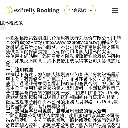
隱私權政策
×
本隱私權政策聲明適用於預約科技行銷股份有限公司(下稱
本公司)於ezPretty (http://www.ezpretty.com.tw) 網域名及
次級網域名所提供的服務。本公司將以慎重且嚴謹之態度
提供全面的保護措施，以確保使用者個人隱私的安全。
在使用本網站時，您同意受本隱私權政策條款及條件所拘
束，如果您不同意，請不要使用或取得本公司所提供的服
務。
一、適用範圍
根據以下所述，您的個人識別資料的某些部分將被揭露給
與本公司有業務合作之第三方，並可能被本公司及第三方
使用。通過註冊並同意隱私權政策和會員合約，您明確同
意本公司使用和揭露您的個人識別資料。本隱私權政策已
合併並與會員合約的條款相一致。 如果用戶對於ezPretty
網站的隱私權聲明或與個人資料相關的任何事項有疑問，
歡迎透過電子郵件與本公司的服務人員聯絡，ezPretty網
站將盡快回覆並進行解釋說明。
二、您同意本公司蒐集、處理及利用您的個人資料
1.當您與本公司網站洽辦業務、使用服務或參與本公司網
站各項活動，本公司將視業務、服務或活動性質請您提供
必要的個人資料，您同意本公司依照個人資料保護法及相