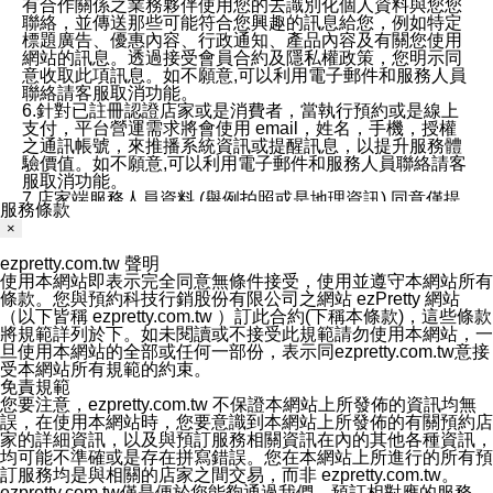
有合作關係之業務夥伴使用您的去識別化個人資料與您您
聯絡，並傳送那些可能符合您興趣的訊息給您，例如特定
標題廣告、優惠內容、行政通知、產品內容及有關您使用
網站的訊息。透過接受會員合約及隱私權政策，您明示同
意收取此項訊息。如不願意,可以利用電子郵件和服務人員
聯絡請客服取消功能。
6.針對已註冊認證店家或是消費者，當執行預約或是線上
支付，平台營運需求將會使用 email，姓名，手機，授權
之通訊帳號，來推播系統資訊或提醒訊息，以提升服務體
驗價值。如不願意,可以利用電子郵件和服務人員聯絡請客
服取消功能。
7.店家端服務人員資料 (舉例拍照或是地理資訊) 同意僅提
服務條款
供所屬店家管理人員可以使用消費者的作品集資料和員工
×
打卡個人圖像行為。本公司及ezPretty平台不會做任何使
用。
ezpretty.com.tw 聲明
三、本公司對您個人資料的揭露
使用本網站即表示完全同意無條件接受，使用並遵守本網站所有
1.基於現有服務平台的監管環境，預約科技保證不會揭露
條款。您與預約科技行銷股份有限公司之網站 ezPretty 網站
任何店家的營運資訊，且預約科技和店家均不能洩露消費
（以下皆稱 ezpretty.com.tw ）訂此合約(下稱本條款)，這些條款
者的個人資料。然而，在某些情況下，本公司可能會因受
將規範詳列於下。如未閱讀或不接受此規範請勿使用本網站，一
政府要求或法律規定，而被迫向政府或第三方提供資料。
旦使用本網站的全部或任何一部份，表示同ezpretty.com.tw意接
第三方也可能非法地攔截或存取傳輸的私人通訊，或會員
受本網站所有規範的約束。
可能濫用或誤用從本公司網站獲得的您的資料。因此，儘
免責規範
管本公司使用企業標準的保護措施來保護您的隱私，本公
您要注意，ezpretty.com.tw 不保證本網站上所發佈的資訊均無
司並未承諾您的個人識別資料或私人通訊將永遠保密。
誤，在使用本網站時，您要意識到本網站上所發佈的有關預約店
2.根據本公司的政策，本公司不會將涉及您的個人識別資
家的詳細資訊，以及與預訂服務相關資訊在內的其他各種資訊，
料出租或出售給第三方。
均可能不準確或是存在拼寫錯誤。您在本網站上所進行的所有預
3. 本公司、所屬集團、關係企業或與其合作行銷之第三方
訂服務均是與相關的店家之間交易，而非 ezpretty.com.tw。
業務合作公司會在您同意之情形下，始得利用您的個人資
ezpretty.com.tw僅是便於您能夠通過我們，預訂相對應的服務。