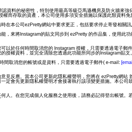
。
您個人辨認資料的秘密性，特別使用最高等級亞馬遜機房及防火牆來
失及未經授權而存取的資產，本公司使用多項安全措施以保護此類資料
在本公司ezPretty網站中要求更正，包括要求停止寄發相關
步功能，來將Instagram的貼文同步到 ezPretty 的作品集，使
步功能，您可以於任何時間取消您的 Instagram 授權，只需要
授權資料，並完全清除您透過此功能所同步的Instagram貼文
時間取消您的帳號或是資料，只需要透過電子郵件( e-mail:
[emai
應。當本公司更新此隱私權聲明，您將在 ezPretty網站 首頁
定會先更新隱私權聲明才會接著執行該項變更措施。本公司鼓勵您定
任何人。在您完成個人化服務之使用後，請務必記得登出帳號。
區。
並傳送或宣傳本網站各項服務之資料或電子郵件供您參考。您能
入本公司/本服務好友，您仍可接收到通知型訊息。
限，以廣告或其他目的的訊息皆不會被傳送。滿足以下三個條件