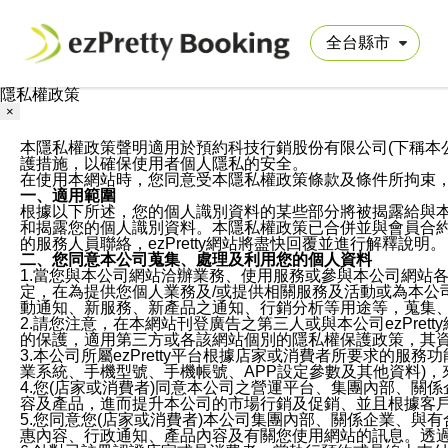
隱私權政策
×
本隱私權政策聲明適用於預約科技行銷股份有限公司(下稱本公司)於ezP
護措施，以確保使用者個人隱私的安全。
在使用本網站時，您同意受本隱私權政策條款及條件所拘束
一、適用範圍
根據以下所述，您的個人識別資料的某些部分將被揭露給與
和揭露您的個人識別資料。本隱私權政策已合併並與會員合約的
的服務人員聯絡，ezPretty網站將盡快回覆並進行解釋說明。
二、您同意本公司蒐集、處理及利用您的個人資料
1.當您與本公司網站洽辦業務、使用服務或參與本公司網站
定，在為提供您個人業務及/或提供相關服務及活動或為本
動通知、新服務、新產品之通知、行銷分析等用途等，蒐集
2.請您注意，在本網站刊登廣告之第三人或與本公司ezPr
的保護，適用第三方或各該網站個別的隱私權保護政策，其
3.本公司所屬ezPretty平台根據店家或消費者所要求的
業系統、手機型號、手機帳號、APP設定參數及其他資料)
4.您(店家或消費者)同意本公司之營運平台、集團內部、
容及產品，進而提升本公司的市場行銷及促銷、並且根據客
5.您同意您(店家或消費者)本公司集團內部、關係企業、
惠內容、行政通知、產品內容及有關您使用網站的訊息。透過