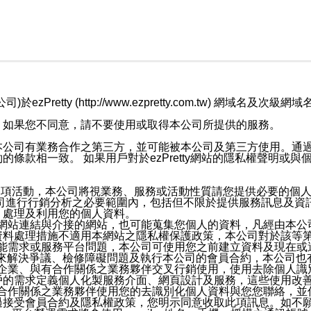
retty (http://www.ezpretty.com.tw) 網
，如果您不同意，請不要使用或取得本公司所提供的服務。
本公司有業務合作之第三方，並可能被本公司及第三方使用。通
條款相一致。 如果用戶對於ezPretty網站的隱私權聲明或
各項活動，本公司將視業務、服務或活動性質請您提供必要的個
公司進行行銷分析之必要範圍內，包括但不限於提供服務訊息及資
、處理及利用您的個人資料。
etty網站連結與介接的網站，也可能蒐集您個人的資料，凡經由
資料處理措施不適用本網站之隱私權保護政策，本公司對於該等
服務功能需求或服務平台問題，本公司可使用您之前建立資料及現在
，來解決爭議、檢修障礙問題及執行本公司的會員合約，本公司
關係企業、與有合作關係之業務夥伴交叉行銷使用，使用去除個人
戶的需求定義個人化製服務介面、網頁設計及服務，這些使用改
與有合作關係之業務夥伴使用您的去識別化個人資料與您您聯絡，
接受會員合約及隱私權政策，您明示同意收取此項訊息。如不願