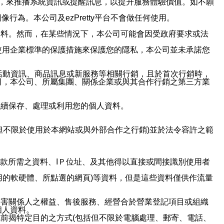
帳號，來推播系統資訊或提醒訊息，以提升服務體驗價值。如不願
行為。本公司及ezPretty平台不會做任何使用。
資料。然而，在某些情況下，本公司可能會因受政府要求或法
使用企業標準的保護措施來保護您的隱私，本公司並未承諾您
活動資訊、商品訊息或新服務等相關行銷，且於首次行銷時，
司，本公司、所屬集團、關係企業或與其合作行銷之第三方業
繼續保存、處理或利用您的個人資料。
但不限於使用於本網站或與外部合作之行銷)並於法令容許之範
或付款所需之資料、IＰ位址、及其他得以直接或間接識別使用者
用的軟硬體、所點選的網頁)等資料，但是這些資料僅供作流量
利害關係人之權益、售後服務、經營合於營業登記項目或組織
個人資料。
前揭特定目的之方式(包括但不限於電腦處理、郵寄、電話、