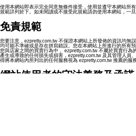
1.LINE 帳號設定的電話號碼與本公司/本服務所傳來的電話
2.該 LINE 帳號已在 LINE APP 設定中，同意接收通知型訊
使用本網站即表示完全同意無條件接受，使用並遵守本網站所有條款。您與
3.LINE 帳號未封鎖傳送訊息之 LINE 官方帳號。
規範詳列於下。如未閱讀或不接受此規範請勿使用本網站，一旦使用本
欲變更通知型訊息的設定，操作如下：
1.點選「主頁」＞「設定」
免責規範
2.點選「隱私設定」
3.點選「提供使用資料」
4.點選「LINE通知型訊息」
5.開關「接收LINE通知型訊息」
您要注意，ezpretty.com.tw 不保證本網站上所發佈
❗️關閉「接收通知型訊息」後，將不會接收到來自任何企業
均可能不準確或是存在拼寫錯誤。您在本網站上所進行的所有預訂服務均是與
您與店家之間的買賣行為中， ezpretty.com.tw 不
產生或導致的任何損失或損害，ezpretty.com.tw 及其管理
得將本網站內所列出的任何服務視為 ezpretty.com.tw 推
網站使用者的守法義務及承諾
本條款構成您與 ezPretty 間之有效契約。 本條款中如
年齡和責任
你向 ezpretty.com.tw您確認您已經達到使用本網站
網站時所產生的交易責任。