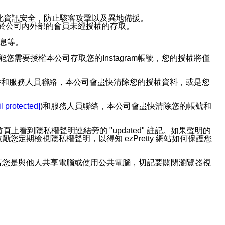
強化資訊安全，防止駭客攻擊以及異地備援。
免於公司內外部的會員未經授權的存取。
訊息等。
用此功能您需要授權本公司存取您的Instagram帳號，您的授權將僅
透過電子郵件和服務人員聯絡，本公司會盡快清除您的授權資料，或是您
。
l protected]
)和服務人員聯絡，本公司會盡快清除您的帳號和
上看到隱私權聲明連結旁的 "updated" 註記。如果聲明的
期檢視隱私權聲明，以得知 ezPretty 網站如何保護您
若您是與他人共享電腦或使用公共電腦，切記要關閉瀏覽器視
依照該資料或電子郵件所指示之方法、說明或功能連結，隨時
者，將可收到通知型訊息。