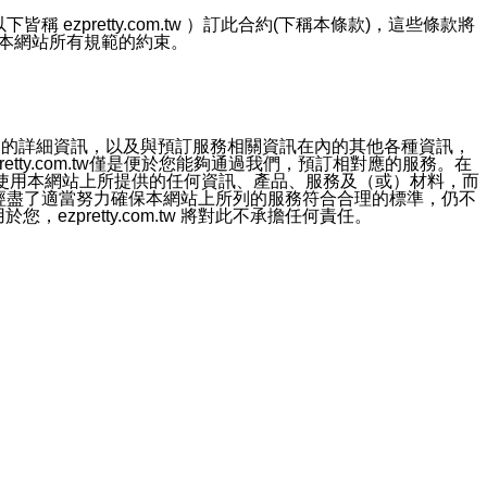
ezpretty.com.tw ）訂此合約(下稱本條款)，這些條款將
接受本網站所有規範的約束。
約店家的詳細資訊，以及與預訂服務相關資訊在內的其他各種資訊，
etty.com.tw僅是便於您能夠通過我們，預訂相對應的服務。在
對於因為使用本網站上所提供的任何資訊、產品、服務及（或）材料，而
m.tw 已經盡了適當努力確保本網站上所列的服務符合合理的標準，仍不
ezpretty.com.tw 將對此不承擔任何責任。
均應依誠實信用、平等互惠原則，共商解決之道。
力的法律責任。您理解使用本網站時及他人使用您的登錄資訊使用本