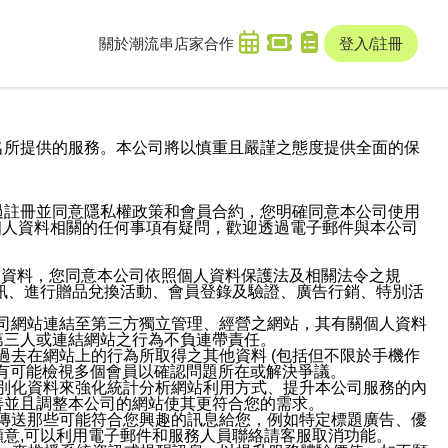
關於潮流串
店家合作
登入/註冊
域名及次級網域名所提供的服務。本公司將以慎重且嚴謹之態度提供全面的保
過註冊並同意隱私權政策和會員合約，您明確同意本公司使用
與個人資料相關的任何事項有疑問，歡迎透過電子郵件與本公司
人資料，您同意本公司依照個人資料保護法及相關法令之規
訊、進行贈品兌換活動、會員登錄及驗證、廣告行銷、特別活
本公司網站連結至第三方獨立管理、經營之網站，其有關個人資料
第三人或連結網站之行為不負連帶責任。
或過去在網站上的行為所取得之其他資料 (包括但不限於手機作
也有可能檢視多個會員以確認問題所在或解決爭議。
識別化資料來強化統計分析網站利用方式、提升本公司服務的內
善並且調整本公司的網站使其更符合您的需求。
並傳送那些可能符合您興趣的訊息給您，例如特定標題廣告、優
意,可以利用電子郵件和服務人員聯絡請客服取消功能。