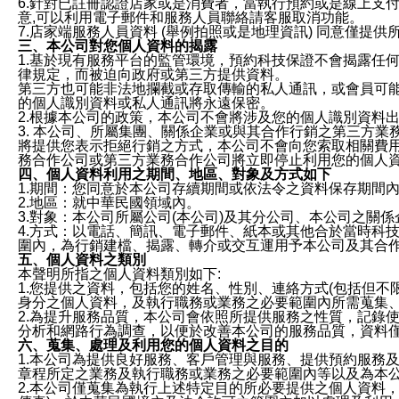
6.針對已註冊認證店家或是消費者，當執行預約或是線上支付
意,可以利用電子郵件和服務人員聯絡請客服取消功能。
7.店家端服務人員資料 (舉例拍照或是地理資訊) 同意僅提
三、本公司對您個人資料的揭露
1.基於現有服務平台的監管環境，預約科技保證不會揭露任
律規定，而被迫向政府或第三方提供資料。
第三方也可能非法地攔截或存取傳輸的私人通訊，或會員可
的個人識別資料或私人通訊將永遠保密。
2.根據本公司的政策，本公司不會將涉及您的個人識別資料
3. 本公司、所屬集團、關係企業或與其合作行銷之第三方
將提供您表示拒絕行銷之方式，本公司不會向您索取相關費
務合作公司或第三方業務合作公司將立即停止利用您的個人
四、個人資料利用之期間、地區、對象及方式如下
1.期間：您同意於本公司存續期間或依法令之資料保存期間
2.地區：就中華民國領域內。
3.對象：本公司所屬公司(本公司)及其分公司、本公司之關
4.方式：以電話、簡訊、電子郵件、紙本或其他合於當時科
圍內，為行銷建檔、揭露、轉介或交互運用予本公司及其合
五、個人資料之類別
本聲明所指之個人資料類別如下:
1.您提供之資料，包括您的姓名、性別、連絡方式(包括但不
身分之個人資料，及執行職務或業務之必要範圍內所需蒐集
2.為提升服務品質，本公司會依照所提供服務之性質，記錄
分析和網路行為調查，以便於改善本公司的服務品質，資料
六、蒐集、處理及利用您的個人資料之目的
1.本公司為提供良好服務、客戶管理與服務、提供預約服務
章程所定之業務及執行職務或業務之必要範圍內等以及為本
2.本公司僅蒐集為執行上述特定目的所必要提供之個人資料