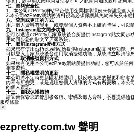
傳真)，於中華民國境內及法令許可之範圍內加以處理及利用
七、資料安全性
1、本公司ezPretty網站平台使用企業標準慣例來保護
2.本公司ezPretty網站將資料視為必須保護其免於滅
八、查詢或更正的方式
用戶個人資料有變更、或發現個人資料不正確的時候，可以隨時
九、Instagram貼文同步功能
您可以透過ezPretty店家系統後台所提供Instagram貼文同
用於同步您的貼文至店家系統。
十、取消Instagram授權方式
如果您有使用ezPretty網站所提供Instagram貼文同
可以登入店家系統後台使用取消授權功能，系統將立即清除您的
十一、取消帳號資料方式
如果您有使用本公司ezPretty網站所提供功能，您可以於任何
相關資料。
十二、隱私權聲明的更新
本公司將不定時更新隱私權聲明，以反映服務的變更和顧客的意見反
內容有所變更，或是處理您個人資訊的方式有所變動，本公司一
的個人資訊。
十三、自我保護措施
請妥善保管您的使用者名稱、密碼及個人資料，不要提供給
窗，以防止他人讀取您的個人資料、信件或進入所機關管理
服務條款
十四、傳送宣傳本站資訊或電子郵件之政策
×
您同意本公司網站，透過您所提供的郵件地址與您取得聯絡
停止接收這些資料或電子郵件。
十五、訊息通知
ezpretty.com.tw 聲明
本公司/本服務將以通知型訊息傳送重要訊息給您。即使未加
本公司/本服務傳送之通知型訊息以對您有效且重要的訊息為