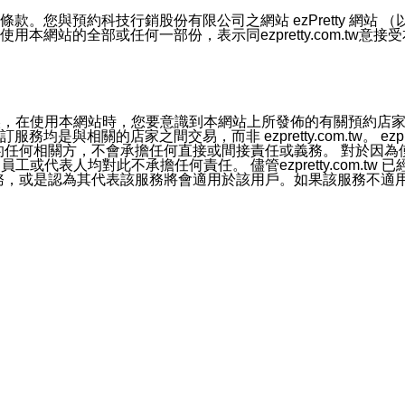
號碼比對相符。
息。
預約科技行銷股份有限公司之網站 ezPretty 網站 （以下皆稱 
網站的全部或任何一部份，表示同ezpretty.com.tw意
的資訊均無誤，在使用本網站時，您要意識到本網站上所發佈的有關預
官方帳號或認證官方帳號的通知型訊息。
相關的店家之間交易，而非 ezpretty.com.tw。 ezpr
屬於買賣行為的任何相關方，不會承擔任何直接或間接責任或義務。 
人員、員工或代表人均對此不承擔任何責任。 儘管ezpretty.co
薦的服務，或是認為其代表該服務將會適用於該用戶。如果該服務不適用於您，
有一部無效時，不影響其他條款之效力。 本條款如有未盡之處，雙方
的合法年齡。可以針對您在使用本網站時產生的任何責任，形成有約束