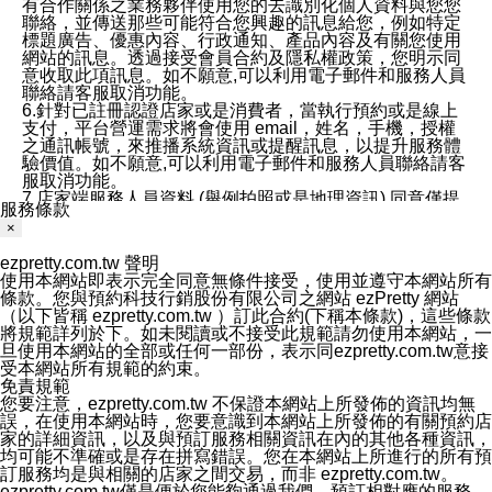
有合作關係之業務夥伴使用您的去識別化個人資料與您您
聯絡，並傳送那些可能符合您興趣的訊息給您，例如特定
標題廣告、優惠內容、行政通知、產品內容及有關您使用
網站的訊息。透過接受會員合約及隱私權政策，您明示同
意收取此項訊息。如不願意,可以利用電子郵件和服務人員
聯絡請客服取消功能。
6.針對已註冊認證店家或是消費者，當執行預約或是線上
支付，平台營運需求將會使用 email，姓名，手機，授權
之通訊帳號，來推播系統資訊或提醒訊息，以提升服務體
驗價值。如不願意,可以利用電子郵件和服務人員聯絡請客
服取消功能。
7.店家端服務人員資料 (舉例拍照或是地理資訊) 同意僅提
服務條款
供所屬店家管理人員可以使用消費者的作品集資料和員工
×
打卡個人圖像行為。本公司及ezPretty平台不會做任何使
用。
ezpretty.com.tw 聲明
三、本公司對您個人資料的揭露
使用本網站即表示完全同意無條件接受，使用並遵守本網站所有
1.基於現有服務平台的監管環境，預約科技保證不會揭露
條款。您與預約科技行銷股份有限公司之網站 ezPretty 網站
任何店家的營運資訊，且預約科技和店家均不能洩露消費
（以下皆稱 ezpretty.com.tw ）訂此合約(下稱本條款)，這些條款
者的個人資料。然而，在某些情況下，本公司可能會因受
將規範詳列於下。如未閱讀或不接受此規範請勿使用本網站，一
政府要求或法律規定，而被迫向政府或第三方提供資料。
旦使用本網站的全部或任何一部份，表示同ezpretty.com.tw意接
第三方也可能非法地攔截或存取傳輸的私人通訊，或會員
受本網站所有規範的約束。
可能濫用或誤用從本公司網站獲得的您的資料。因此，儘
免責規範
管本公司使用企業標準的保護措施來保護您的隱私，本公
您要注意，ezpretty.com.tw 不保證本網站上所發佈的資訊均無
司並未承諾您的個人識別資料或私人通訊將永遠保密。
誤，在使用本網站時，您要意識到本網站上所發佈的有關預約店
2.根據本公司的政策，本公司不會將涉及您的個人識別資
家的詳細資訊，以及與預訂服務相關資訊在內的其他各種資訊，
料出租或出售給第三方。
均可能不準確或是存在拼寫錯誤。您在本網站上所進行的所有預
3. 本公司、所屬集團、關係企業或與其合作行銷之第三方
訂服務均是與相關的店家之間交易，而非 ezpretty.com.tw。
業務合作公司會在您同意之情形下，始得利用您的個人資
ezpretty.com.tw僅是便於您能夠通過我們，預訂相對應的服務。