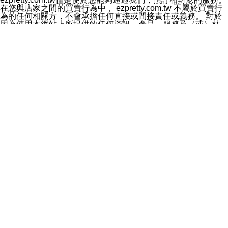
料於行銷活動資訊、商品訊息或新服務等相關行銷，且於
在您與店家之間的買賣行為中， ezpretty.com.tw 不屬於買賣行
首次行銷時，將提供您表示拒絕行銷之方式，本公司不會
為的任何相關方，不會承擔任何直接或間接責任或義務。 對於
向您索取相關費用。如您拒絕接受行銷服務或嗣後欲拒絕
因為使用本網站上所提供的任何資訊、產品、服務及（或）材
時，均可隨時通知本公司，本公司、所屬集團、關係企業
料，而產生或導致的任何損失或損害，ezpretty.com.tw 及其管
或與其合作行銷之第三方業務合作公司或第三方業務合作
理人員、員工或代表人均對此不承擔任何責任。 儘管
公司將立即停止利用您的個人資料行銷。
ezpretty.com.tw 已經盡了適當努力確保本網站上所列的服務符
四、個人資料利用之期間、地區、對象及方式如下
合合理的標準，仍不得將本網站內所列出的任何服務視為
1.期間：您同意於本公司存續期間或依法令之資料保存期
ezpretty.com.tw 推薦的服務，或是認為其代表該服務將會適用
間內，以及您的個人資料蒐集之目的消失或期限屆滿時，
於該用戶。如果該服務不適用於您，ezpretty.com.tw 將對此不
本公司得繼續保存、處理或利用您的個人資料。
承擔任何責任。
2.地區：就中華民國領域內。
網站使用者的守法義務及承諾
3.對象：本公司所屬公司(本公司)及其分公司、本公司之關
本條款構成您與 ezPretty 間之有效契約。 本條款中如有一部無
係企業、其他與本公司有業務往來或合作之機構。
效時，不影響其他條款之效力。 本條款如有未盡之處，雙方均
4.方式：以電話、簡訊、電子郵件、紙本或其他合於當時
應依誠實信用、平等互惠原則，共商解決之道。
科技之適當方式作個人資料之利用，(包括任何依法得利用
年齡和責任
之方式，但不限於使用於本網站或與外部合作之行銷)並於
你向 ezpretty.com.tw您確認您已經達到使用本網站的合法年
法令容許之範圍內，為行銷建檔、揭露、轉介或交互運用
齡。可以針對您在使用本網站時產生的任何責任，形成有約束力
予本公司及其合作對象。
的法律責任。您理解使用本網站時及他人使用您的登錄資訊使用
五、個人資料之類別
本網站時所產生的交易責任。
本聲明所指之個人資料類別如下:
網站連結
1.您提供之資料，包括您的姓名、性別、連絡方式(包括但
本網站可能包含有通往ezpretty.com.tw以外的其他方所運營網站
不限於電話、E-MAIL及地址等)、服務單位、職稱、為完
的超連結。此類超連結僅提供用於參考。此類網站不是由
成收款或付款所需之資料、IＰ位址、及其他得以直接或間
ezpretty.com.tw 控制，我們對其內容不承擔任何責任。在本網
接識別使用者身分之個人資料，及執行職務或業務之必要
站上加入通往此類網站的超連結，並非暗示我們贊同此類網站上
範圍內所需蒐集、處理及利用的個人資料。
的材料或是與其經營人之間存在任何聯繫。
2.為提升服務品質，本公司會依照所提供服務之性質，記
智慧財產權聲明
錄使用者的IP位址、以及在本公司內的瀏覽活動(例如，使
本網站上的所有資訊、內容、圖片、文字、聲音、圖像22、按
用者所使用的軟硬體、所點選的網頁)等資料，但是這些資
鈕、商標、服務標章及商品名稱均受中華民國國家法律及國際條