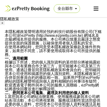
隱私權政策
×
本隱私權政策聲明適用於預約科技行銷股份有限公司(下稱
本公司)於ezPretty (http://www.ezpretty.com.tw) 網域名及
次級網域名所提供的服務。本公司將以慎重且嚴謹之態度
提供全面的保護措施，以確保使用者個人隱私的安全。
在使用本網站時，您同意受本隱私權政策條款及條件所拘
束，如果您不同意，請不要使用或取得本公司所提供的服
務。
一、適用範圍
根據以下所述，您的個人識別資料的某些部分將被揭露給
與本公司有業務合作之第三方，並可能被本公司及第三方
使用。通過註冊並同意隱私權政策和會員合約，您明確同
意本公司使用和揭露您的個人識別資料。本隱私權政策已
合併並與會員合約的條款相一致。 如果用戶對於ezPretty
網站的隱私權聲明或與個人資料相關的任何事項有疑問，
歡迎透過電子郵件與本公司的服務人員聯絡，ezPretty網
站將盡快回覆並進行解釋說明。
二、您同意本公司蒐集、處理及利用您的個人資料
1.當您與本公司網站洽辦業務、使用服務或參與本公司網
站各項活動，本公司將視業務、服務或活動性質請您提供
必要的個人資料，您同意本公司依照個人資料保護法及相