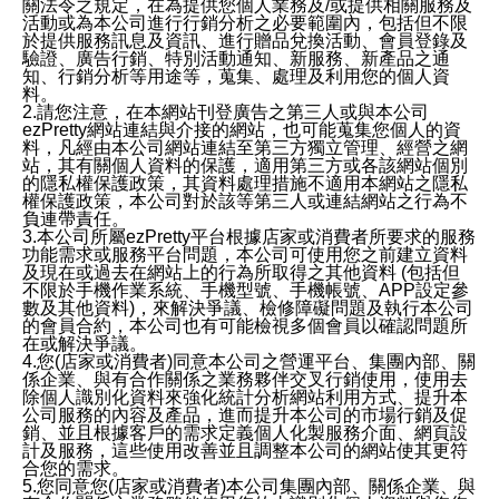
關法令之規定，在為提供您個人業務及/或提供相關服務及
活動或為本公司進行行銷分析之必要範圍內，包括但不限
於提供服務訊息及資訊、進行贈品兌換活動、會員登錄及
驗證、廣告行銷、特別活動通知、新服務、新產品之通
知、行銷分析等用途等，蒐集、處理及利用您的個人資
料。
2.請您注意，在本網站刊登廣告之第三人或與本公司
ezPretty網站連結與介接的網站，也可能蒐集您個人的資
料，凡經由本公司網站連結至第三方獨立管理、經營之網
站，其有關個人資料的保護，適用第三方或各該網站個別
的隱私權保護政策，其資料處理措施不適用本網站之隱私
權保護政策，本公司對於該等第三人或連結網站之行為不
負連帶責任。
3.本公司所屬ezPretty平台根據店家或消費者所要求的服務
功能需求或服務平台問題，本公司可使用您之前建立資料
及現在或過去在網站上的行為所取得之其他資料 (包括但
不限於手機作業系統、手機型號、手機帳號、APP設定參
數及其他資料)，來解決爭議、檢修障礙問題及執行本公司
的會員合約，本公司也有可能檢視多個會員以確認問題所
在或解決爭議。
4.您(店家或消費者)同意本公司之營運平台、集團內部、關
係企業、與有合作關係之業務夥伴交叉行銷使用，使用去
除個人識別化資料來強化統計分析網站利用方式、提升本
公司服務的內容及產品，進而提升本公司的市場行銷及促
銷、並且根據客戶的需求定義個人化製服務介面、網頁設
計及服務，這些使用改善並且調整本公司的網站使其更符
合您的需求。
5.您同意您(店家或消費者)本公司集團內部、關係企業、與