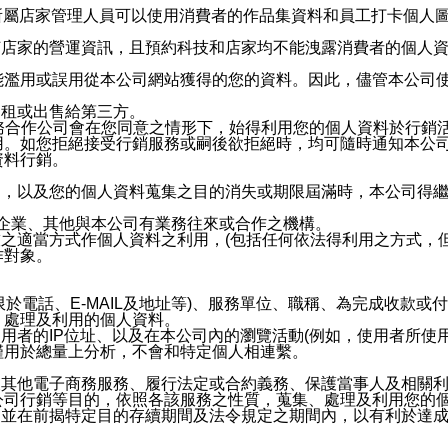
供所屬店家管理人員可以使用消費者的作品集資料和員工打卡個人圖像
何店家的營運資訊，且預約科技和店家均不能洩露消費者的個人
能濫用或誤用從本公司網站獲得的您的資料。因此，儘管本公司
出租或出售給第三方。
業務合作公司會在您同意之情形下，始得利用您的個人資料於行銷
用。如您拒絕接受行銷服務或嗣後欲拒絕時，均可隨時通知本公
資料行銷。
內，以及您的個人資料蒐集之目的消失或期限屆滿時，本公司得
係企業、其他與本公司有業務往來或合作之機構。
技之適當方式作個人資料之利用，(包括任何依法得利用之方式，
作對象。
限於電話、E-MAIL及地址等)、服務單位、職稱、為完成收款
、處理及利用的個人資料。
使用者的IP位址、以及在本公司內的瀏覽活動(例如，使用者所使
僅用於總量上分析，不會和特定個人相連繫。
及其他電子商務服務、履行法定或合約義務、保護當事人及相關
公司行銷等目的，依照各該服務之性質，蒐集、處理及利用您的
，並在前揭特定目的存續期間及法令規定之期間內，以有利於達成
。