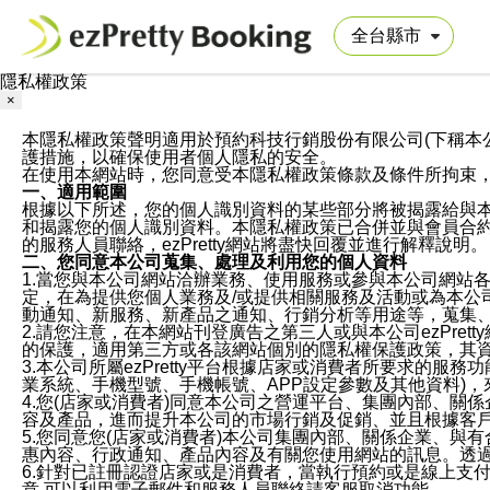
隱私權政策
×
本隱私權政策聲明適用於預約科技行銷股份有限公司(下稱本公司)於ezP
護措施，以確保使用者個人隱私的安全。
在使用本網站時，您同意受本隱私權政策條款及條件所拘束
一、適用範圍
根據以下所述，您的個人識別資料的某些部分將被揭露給與
和揭露您的個人識別資料。本隱私權政策已合併並與會員合約的
的服務人員聯絡，ezPretty網站將盡快回覆並進行解釋說明。
二、您同意本公司蒐集、處理及利用您的個人資料
1.當您與本公司網站洽辦業務、使用服務或參與本公司網站
定，在為提供您個人業務及/或提供相關服務及活動或為本
動通知、新服務、新產品之通知、行銷分析等用途等，蒐集
2.請您注意，在本網站刊登廣告之第三人或與本公司ezPr
的保護，適用第三方或各該網站個別的隱私權保護政策，其
3.本公司所屬ezPretty平台根據店家或消費者所要求的
業系統、手機型號、手機帳號、APP設定參數及其他資料)
4.您(店家或消費者)同意本公司之營運平台、集團內部、
容及產品，進而提升本公司的市場行銷及促銷、並且根據客
5.您同意您(店家或消費者)本公司集團內部、關係企業、
惠內容、行政通知、產品內容及有關您使用網站的訊息。透過
6.針對已註冊認證店家或是消費者，當執行預約或是線上支付
意,可以利用電子郵件和服務人員聯絡請客服取消功能。