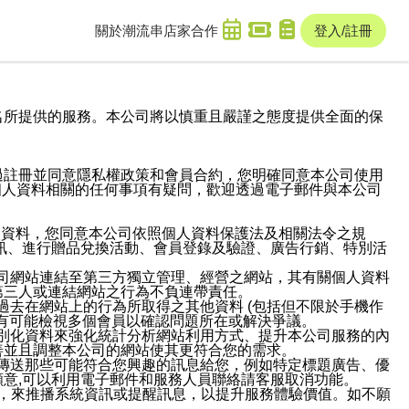
關於潮流串
店家合作
登入/註冊
域名及次級網域名所提供的服務。本公司將以慎重且嚴謹之態度提供全面的保
過註冊並同意隱私權政策和會員合約，您明確同意本公司使用
與個人資料相關的任何事項有疑問，歡迎透過電子郵件與本公司
人資料，您同意本公司依照個人資料保護法及相關法令之規
訊、進行贈品兌換活動、會員登錄及驗證、廣告行銷、特別活
本公司網站連結至第三方獨立管理、經營之網站，其有關個人資料
第三人或連結網站之行為不負連帶責任。
或過去在網站上的行為所取得之其他資料 (包括但不限於手機作
也有可能檢視多個會員以確認問題所在或解決爭議。
識別化資料來強化統計分析網站利用方式、提升本公司服務的內
善並且調整本公司的網站使其更符合您的需求。
並傳送那些可能符合您興趣的訊息給您，例如特定標題廣告、優
意,可以利用電子郵件和服務人員聯絡請客服取消功能。
帳號，來推播系統資訊或提醒訊息，以提升服務體驗價值。如不願