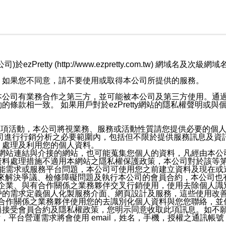
retty (http://www.ezpretty.com.tw) 網
，如果您不同意，請不要使用或取得本公司所提供的服務。
本公司有業務合作之第三方，並可能被本公司及第三方使用。通
條款相一致。 如果用戶對於ezPretty網站的隱私權聲明或
各項活動，本公司將視業務、服務或活動性質請您提供必要的個
公司進行行銷分析之必要範圍內，包括但不限於提供服務訊息及資
、處理及利用您的個人資料。
etty網站連結與介接的網站，也可能蒐集您個人的資料，凡經由
資料處理措施不適用本網站之隱私權保護政策，本公司對於該等
服務功能需求或服務平台問題，本公司可使用您之前建立資料及現在
，來解決爭議、檢修障礙問題及執行本公司的會員合約，本公司
關係企業、與有合作關係之業務夥伴交叉行銷使用，使用去除個人
戶的需求定義個人化製服務介面、網頁設計及服務，這些使用改
與有合作關係之業務夥伴使用您的去識別化個人資料與您您聯絡，
接受會員合約及隱私權政策，您明示同意收取此項訊息。如不願
，平台營運需求將會使用 email，姓名，手機，授權之通訊