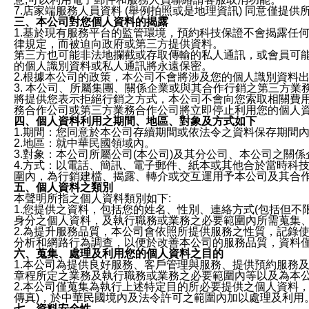
7.店家端服務人員資料 (舉例拍照或是地理資訊) 同意僅提
三、本公司對您個人資料的揭露
1.基於現有服務平台的監管環境，預約科技保證不會揭露任
律規定，而被迫向政府或第三方提供資料。
第三方也可能非法地攔截或存取傳輸的私人通訊，或會員可
的個人識別資料或私人通訊將永遠保密。
2.根據本公司的政策，本公司不會將涉及您的個人識別資料
3. 本公司、所屬集團、關係企業或與其合作行銷之第三方
將提供您表示拒絕行銷之方式，本公司不會向您索取相關費
務合作公司或第三方業務合作公司將立即停止利用您的個人
四、個人資料利用之期間、地區、對象及方式如下
1.期間：您同意於本公司存續期間或依法令之資料保存期間
2.地區：就中華民國領域內。
3.對象：本公司所屬公司(本公司)及其分公司、本公司之關
4.方式：以電話、簡訊、電子郵件、紙本或其他合於當時科
圍內，為行銷建檔、揭露、轉介或交互運用予本公司及其合
五、個人資料之類別
本聲明所指之個人資料類別如下:
1.您提供之資料，包括您的姓名、性別、連絡方式(包括但不
身分之個人資料，及執行職務或業務之必要範圍內所需蒐集
2.為提升服務品質，本公司會依照所提供服務之性質，記錄
分析和網路行為調查，以便於改善本公司的服務品質，資料
六、蒐集、處理及利用您的個人資料之目的
1.本公司為提供良好服務、客戶管理與服務、提供預約服務
章程所定之業務及執行職務或業務之必要範圍內等以及為本
2.本公司僅蒐集為執行上述特定目的所必要提供之個人資料
傳真)，於中華民國境內及法令許可之範圍內加以處理及利用
七、資料安全性