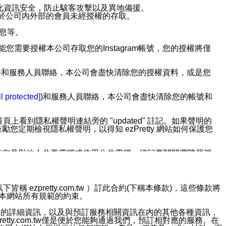
強化資訊安全，防止駭客攻擊以及異地備援。
免於公司內外部的會員未經授權的存取。
訊息等。
用此功能您需要授權本公司存取您的Instagram帳號，您的授權將僅
透過電子郵件和服務人員聯絡，本公司會盡快清除您的授權資料，或是您
。
l protected]
)和服務人員聯絡，本公司會盡快清除您的帳號和
上看到隱私權聲明連結旁的 "updated" 註記。如果聲明的
期檢視隱私權聲明，以得知 ezPretty 網站如何保護您
若您是與他人共享電腦或使用公共電腦，切記要關閉瀏覽器視
依照該資料或電子郵件所指示之方法、說明或功能連結，隨時
ezpretty.com.tw ）訂此合約(下稱本條款)，這些條款將
接受本網站所有規範的約束。
者，將可收到通知型訊息。
約店家的詳細資訊，以及與預訂服務相關資訊在內的其他各種資訊，
etty.com.tw僅是便於您能夠通過我們，預訂相對應的服務。在