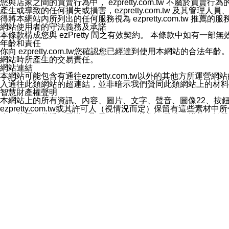
您與店家之間的買賣行為中， ezpretty.com.tw 不
3.LINE 帳號未封鎖傳送訊息之 LINE 官方帳號。
產生或導致的任何損失或損害，ezpretty.com.tw 及其管理
欲變更通知型訊息的設定，操作如下：
得將本網站內所列出的任何服務視為 ezpretty.com.tw 推
1.點選「主頁」＞「設定」
網站使用者的守法義務及承諾
2.點選「隱私設定」
本條款構成您與 ezPretty 間之有效契約。 本條款中如
3.點選「提供使用資料」
年齡和責任
4.點選「LINE通知型訊息」
你向 ezpretty.com.tw您確認您已經達到使用本網站
5.開關「接收LINE通知型訊息」
網站時所產生的交易責任。
❗️關閉「接收通知型訊息」後，將不會接收到來自任何企業
網站連結
本網站可能包含有通往ezpretty.com.tw以外的其他方所運營
入通往此類網站的超連結，並非暗示我們贊同此類網站上的材料
智慧財產權聲明
本網站上的所有資訊、內容、圖片、文字、聲音、圖像22、按
ezpretty.com.tw或其許可人（視情況而定）保留有
改、拷貝、傳播、發送、顯示、執行、複製、發佈、模仿、轉發
法或其他智慧財產權或 ezpretty.com.tw、其許可人
賠償
您同意因您使用本網站，而導致 ezpretty.com.tw、
您承擔賠償並保證 ezpretty.com.tw、其分公司、所屬機
免責聲明
您對本網站的所有使用均由您自擔風險。 因下載使用、參考或
己承擔全部責任。您同意 ezpretty.com.tw 及向ezpr
全部的索賠權利，無論是基於合約、侵權行為或其他依據。 ezpr
那些可損害或影響本網站管理、安全性、公正性和完整性，或是損害或
漏、中斷、刪除、缺陷、延遲或任何事件或事故，ezpretty.
其中包括但不僅限於有關本網站上服務、資訊及（或）聲明的保證或承
時間內對任一條款或多條條款的強制實施，不得將此視為放棄這
法律效應。 ezpretty.com.tw有權隨時變更本使用條