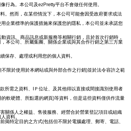
行為。本公司及ezPretty平台不會做任何使用。
資料。然而，在某些情況下，本公司可能會因受政府要求或法
使用企業標準的保護措施來保護您的隱私，本公司並未承諾您
活動資訊、商品訊息或新服務等相關行銷，且於首次行銷時，
司，本公司、所屬集團、關係企業或與其合作行銷之第三方業
繼續保存、處理或利用您的個人資料。
但不限於使用於本網站或與外部合作之行銷)並於法令容許之範
或付款所需之資料、IＰ位址、及其他得以直接或間接識別使用者
用的軟硬體、所點選的網頁)等資料，但是這些資料僅供作流量
利害關係人之權益、售後服務、經營合於營業登記項目或組織
個人資料。
前揭特定目的之方式(包括但不限於電腦處理、郵寄、電話、