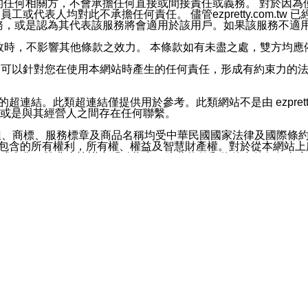
屬於買賣行為的任何相關方，不會承擔任何直接或間接責任或義務。 
人員、員工或代表人均對此不承擔任何責任。 儘管ezpretty.co
薦的服務，或是認為其代表該服務將會適用於該用戶。如果該服務不適用於您，
有一部無效時，不影響其他條款之效力。 本條款如有未盡之處，雙方
的合法年齡。可以針對您在使用本網站時產生的任何責任，形成有約束
官方帳號或認證官方帳號的通知型訊息。
網站的超連結。此類超連結僅提供用於參考。此類網站不是由 ezpret
或是與其經營人之間存在任何聯繫。
鈕、商標、服務標章及商品名稱均受中華民國國家法律及國際條
這些素材中所包含的所有權利，所有權、權益及智慧財產權。對於從本
或出售。除非本協議中明確指出，這些條款和條件中的任何內容
或任何協力廠商的業主權益中規定的任何權利的推斷結果。 如有任何人
其分公司、所屬機構、管理人員、代理人及其他合作夥伴和員工遭受的
構、管理人員、代理人及其他合作夥伴和員工不受損失。
依賴本網站上所提供的資訊、產品、服務或素材或通過使用本網
etty.com.tw提供電信及網路服務的提供商不會因您使用或不能使
etty.com.tw 不聲明、保證或承諾本網站或支持該網站的
影響本網站任何部分正常運行，且超出ezpretty.com.t
com.tw 不承擔任何責任。 在適用法律許可的最大範圍內，所
諾，其中包括但不僅限於其精確性、完整性或適銷性、品質或適用於特
些條款或是這些條款相關的權利。這些條款中使用的標題僅為了
款之內容及本網站上內容而不另行通知，同時，不對您、其他任何用戶