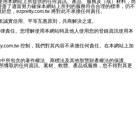
對於因為使用本網站上所提供的任何資訊、產品、服務及（或）材料，而
m.tw 已經盡了適當努力確保本網站上所列的服務符合合理的標準，仍不
ezpretty.com.tw 將對此不承擔任何責任。
均應依誠實信用、平等互惠原則，共商解決之道。
力的法律責任。您理解使用本網站時及他人使用您的登錄資訊使用本
ty.com.tw 控制，我們對其內容不承擔任何責任。在本網站上加
約中所包含的著作權法、商標法及其他智慧財產權法的保護。
網站上所獲取的任何資訊、素材、軟體、產品或服務，您不得對其更
不應被解釋為任何暗示或其他任何許可，或任何著作權法、商標
違反此規定，我們將追究其法律責任。
任何損失、責任及協力廠商的任何索賠或要求（包括律師費），將由
站而獲取到的資訊，而導致您遭受的任何風險或損失，將由您自
用本網站而造成的任何損失負責，同時，您會在此放棄有關此損失的所有及
伺服器不會發生缺陷，其中包括但不僅限於病毒或其他有害元素。對於
w 控制範圍的任何病毒感染、BUG、篡改、技術故障、錯誤、遺
有明示、暗示或法定及其他聲明、保證和條款均予以最大限度的排除，
定目的等。 ezpretty.com.tw 不能持續或在某階段
方便目的，其不應影響這些條款的範圍或意義，或是產生其他的
或任何協力廠商承擔任何責任。 在每次訪問網站時，您應檢查一下這