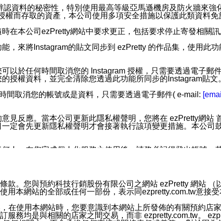
您個人辨認資料的秘密性，特別使用最高等級亞馬遜機房及防火牆來
失及未經授權而存取的資產，本公司使用多項安全措施以保護此類資料
在本公司ezPretty網站中要求更正，包括要求停止寄發相關
步功能，來將Instagram的貼文同步到 ezPretty 的作品集，使
步功能，您可以於任何時間取消您的 Instagram 授權，只需要
授權資料，並完全清除您透過此功能所同步的Instagram貼文
時間取消您的帳號或是資料，只需要透過電子郵件( e-mail:
[emai
應。當本公司更新此隱私權聲明，您將在 ezPretty網站 首頁
定會先更新隱私權聲明才會接著執行該項變更措施。本公司鼓勵您定
任何人。在您完成個人化服務之使用後，請務必記得登出帳號。
區。
並傳送或宣傳本網站各項服務之資料或電子郵件供您參考。您能
預約科技行銷股份有限公司之網站 ezPretty 網站 （以下皆稱 
網站的全部或任何一部份，表示同ezpretty.com.tw意
入本公司/本服務好友，您仍可接收到通知型訊息。
限，以廣告或其他目的的訊息皆不會被傳送。滿足以下三個條件
的資訊均無誤，在使用本網站時，您要意識到本網站上所發佈的有關預
號碼比對相符。
相關的店家之間交易，而非 ezpretty.com.tw。 ezpr
息。