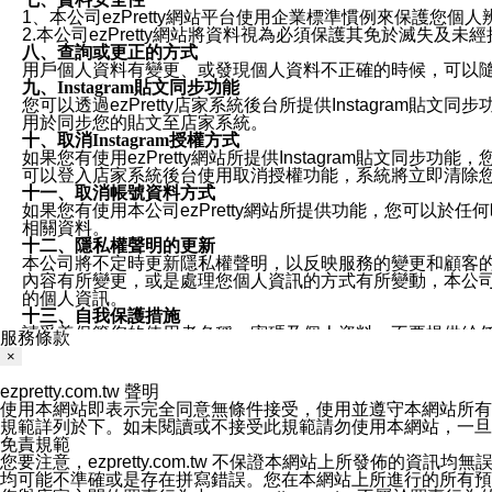
1、本公司ezPretty網站平台使用企業標準慣例來保護
2.本公司ezPretty網站將資料視為必須保護其免於滅
八、查詢或更正的方式
用戶個人資料有變更、或發現個人資料不正確的時候，可以隨時
九、Instagram貼文同步功能
您可以透過ezPretty店家系統後台所提供Instagram貼文同
用於同步您的貼文至店家系統。
十、取消Instagram授權方式
如果您有使用ezPretty網站所提供Instagram貼文同
可以登入店家系統後台使用取消授權功能，系統將立即清除您的
十一、取消帳號資料方式
如果您有使用本公司ezPretty網站所提供功能，您可以於任何
相關資料。
十二、隱私權聲明的更新
本公司將不定時更新隱私權聲明，以反映服務的變更和顧客的意見反
內容有所變更，或是處理您個人資訊的方式有所變動，本公司一
的個人資訊。
十三、自我保護措施
請妥善保管您的使用者名稱、密碼及個人資料，不要提供給
服務條款
窗，以防止他人讀取您的個人資料、信件或進入所機關管理
×
十四、傳送宣傳本站資訊或電子郵件之政策
您同意本公司網站，透過您所提供的郵件地址與您取得聯絡
ezpretty.com.tw 聲明
停止接收這些資料或電子郵件。
使用本網站即表示完全同意無條件接受，使用並遵守本網站所有條款。您與
十五、訊息通知
規範詳列於下。如未閱讀或不接受此規範請勿使用本網站，一旦使用本
本公司/本服務將以通知型訊息傳送重要訊息給您。即使未加
免責規範
本公司/本服務傳送之通知型訊息以對您有效且重要的訊息為
您要注意，ezpretty.com.tw 不保證本網站上所發佈
1.LINE 帳號設定的電話號碼與本公司/本服務所傳來的電話
均可能不準確或是存在拼寫錯誤。您在本網站上所進行的所有預訂服務均是與
2.該 LINE 帳號已在 LINE APP 設定中，同意接收通知型訊