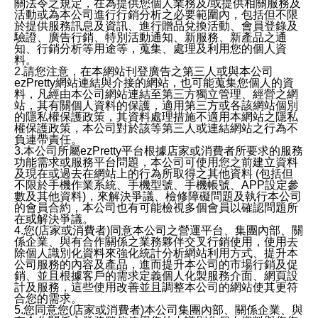
關法令之規定，在為提供您個人業務及/或提供相關服務及
活動或為本公司進行行銷分析之必要範圍內，包括但不限
於提供服務訊息及資訊、進行贈品兌換活動、會員登錄及
驗證、廣告行銷、特別活動通知、新服務、新產品之通
知、行銷分析等用途等，蒐集、處理及利用您的個人資
料。
2.請您注意，在本網站刊登廣告之第三人或與本公司
ezPretty網站連結與介接的網站，也可能蒐集您個人的資
料，凡經由本公司網站連結至第三方獨立管理、經營之網
站，其有關個人資料的保護，適用第三方或各該網站個別
的隱私權保護政策，其資料處理措施不適用本網站之隱私
權保護政策，本公司對於該等第三人或連結網站之行為不
負連帶責任。
3.本公司所屬ezPretty平台根據店家或消費者所要求的服務
功能需求或服務平台問題，本公司可使用您之前建立資料
及現在或過去在網站上的行為所取得之其他資料 (包括但
不限於手機作業系統、手機型號、手機帳號、APP設定參
數及其他資料)，來解決爭議、檢修障礙問題及執行本公司
的會員合約，本公司也有可能檢視多個會員以確認問題所
在或解決爭議。
4.您(店家或消費者)同意本公司之營運平台、集團內部、關
係企業、與有合作關係之業務夥伴交叉行銷使用，使用去
除個人識別化資料來強化統計分析網站利用方式、提升本
公司服務的內容及產品，進而提升本公司的市場行銷及促
銷、並且根據客戶的需求定義個人化製服務介面、網頁設
計及服務，這些使用改善並且調整本公司的網站使其更符
合您的需求。
5.您同意您(店家或消費者)本公司集團內部、關係企業、與