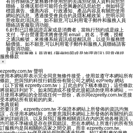
有合作關係之業務夥伴使用您的去識別化個人資料與您您
聯絡，並傳送那些可能符合您興趣的訊息給您，例如特定
標題廣告、優惠內容、行政通知、產品內容及有關您使用
網站的訊息。透過接受會員合約及隱私權政策，您明示同
意收取此項訊息。如不願意,可以利用電子郵件和服務人員
聯絡請客服取消功能。
6.針對已註冊認證店家或是消費者，當執行預約或是線上
支付，平台營運需求將會使用 email，姓名，手機，授權
之通訊帳號，來推播系統資訊或提醒訊息，以提升服務體
驗價值。如不願意,可以利用電子郵件和服務人員聯絡請客
服取消功能。
7.店家端服務人員資料 (舉例拍照或是地理資訊) 同意僅提
服務條款
供所屬店家管理人員可以使用消費者的作品集資料和員工
×
打卡個人圖像行為。本公司及ezPretty平台不會做任何使
用。
ezpretty.com.tw 聲明
三、本公司對您個人資料的揭露
使用本網站即表示完全同意無條件接受，使用並遵守本網站所有
1.基於現有服務平台的監管環境，預約科技保證不會揭露
條款。您與預約科技行銷股份有限公司之網站 ezPretty 網站
任何店家的營運資訊，且預約科技和店家均不能洩露消費
（以下皆稱 ezpretty.com.tw ）訂此合約(下稱本條款)，這些條款
者的個人資料。然而，在某些情況下，本公司可能會因受
將規範詳列於下。如未閱讀或不接受此規範請勿使用本網站，一
政府要求或法律規定，而被迫向政府或第三方提供資料。
旦使用本網站的全部或任何一部份，表示同ezpretty.com.tw意接
第三方也可能非法地攔截或存取傳輸的私人通訊，或會員
受本網站所有規範的約束。
可能濫用或誤用從本公司網站獲得的您的資料。因此，儘
免責規範
管本公司使用企業標準的保護措施來保護您的隱私，本公
您要注意，ezpretty.com.tw 不保證本網站上所發佈的資訊均無
司並未承諾您的個人識別資料或私人通訊將永遠保密。
誤，在使用本網站時，您要意識到本網站上所發佈的有關預約店
2.根據本公司的政策，本公司不會將涉及您的個人識別資
家的詳細資訊，以及與預訂服務相關資訊在內的其他各種資訊，
料出租或出售給第三方。
均可能不準確或是存在拼寫錯誤。您在本網站上所進行的所有預
3. 本公司、所屬集團、關係企業或與其合作行銷之第三方
訂服務均是與相關的店家之間交易，而非 ezpretty.com.tw。
業務合作公司會在您同意之情形下，始得利用您的個人資
ezpretty.com.tw僅是便於您能夠通過我們，預訂相對應的服務。