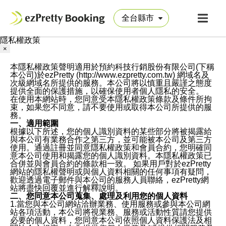
隱私權政策
×
本隱私權政策聲明適用於預約科技行銷股份有限公司(下稱
本公司)於ezPretty (http://www.ezpretty.com.tw) 網域名及
次級網域名所提供的服務。本公司將以慎重且嚴謹之態度
提供全面的保護措施，以確保使用者個人隱私的安全。
在使用本網站時，您同意受本隱私權政策條款及條件所拘
束，如果您不同意，請不要使用或取得本公司所提供的服
務。
一、適用範圍
根據以下所述，您的個人識別資料的某些部分將被揭露給
與本公司有業務合作之第三方，並可能被本公司及第三方
使用。通過註冊並同意隱私權政策和會員合約，您明確同
意本公司使用和揭露您的個人識別資料。本隱私權政策已
合併並與會員合約的條款相一致。 如果用戶對於ezPretty
網站的隱私權聲明或與個人資料相關的任何事項有疑問，
歡迎透過電子郵件與本公司的服務人員聯絡，ezPretty網
站將盡快回覆並進行解釋說明。
二、您同意本公司蒐集、處理及利用您的個人資料
1.當您與本公司網站洽辦業務、使用服務或參與本公司網
站各項活動，本公司將視業務、服務或活動性質請您提供
必要的個人資料，您同意本公司依照個人資料保護法及相