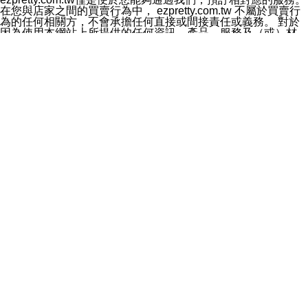
料於行銷活動資訊、商品訊息或新服務等相關行銷，且於
在您與店家之間的買賣行為中， ezpretty.com.tw 不屬於買賣行
首次行銷時，將提供您表示拒絕行銷之方式，本公司不會
為的任何相關方，不會承擔任何直接或間接責任或義務。 對於
向您索取相關費用。如您拒絕接受行銷服務或嗣後欲拒絕
因為使用本網站上所提供的任何資訊、產品、服務及（或）材
時，均可隨時通知本公司，本公司、所屬集團、關係企業
料，而產生或導致的任何損失或損害，ezpretty.com.tw 及其管
或與其合作行銷之第三方業務合作公司或第三方業務合作
理人員、員工或代表人均對此不承擔任何責任。 儘管
公司將立即停止利用您的個人資料行銷。
ezpretty.com.tw 已經盡了適當努力確保本網站上所列的服務符
四、個人資料利用之期間、地區、對象及方式如下
合合理的標準，仍不得將本網站內所列出的任何服務視為
1.期間：您同意於本公司存續期間或依法令之資料保存期
ezpretty.com.tw 推薦的服務，或是認為其代表該服務將會適用
間內，以及您的個人資料蒐集之目的消失或期限屆滿時，
於該用戶。如果該服務不適用於您，ezpretty.com.tw 將對此不
本公司得繼續保存、處理或利用您的個人資料。
承擔任何責任。
2.地區：就中華民國領域內。
網站使用者的守法義務及承諾
3.對象：本公司所屬公司(本公司)及其分公司、本公司之關
本條款構成您與 ezPretty 間之有效契約。 本條款中如有一部無
係企業、其他與本公司有業務往來或合作之機構。
效時，不影響其他條款之效力。 本條款如有未盡之處，雙方均
4.方式：以電話、簡訊、電子郵件、紙本或其他合於當時
應依誠實信用、平等互惠原則，共商解決之道。
科技之適當方式作個人資料之利用，(包括任何依法得利用
年齡和責任
之方式，但不限於使用於本網站或與外部合作之行銷)並於
你向 ezpretty.com.tw您確認您已經達到使用本網站的合法年
法令容許之範圍內，為行銷建檔、揭露、轉介或交互運用
齡。可以針對您在使用本網站時產生的任何責任，形成有約束力
予本公司及其合作對象。
的法律責任。您理解使用本網站時及他人使用您的登錄資訊使用
五、個人資料之類別
本網站時所產生的交易責任。
本聲明所指之個人資料類別如下:
網站連結
1.您提供之資料，包括您的姓名、性別、連絡方式(包括但
本網站可能包含有通往ezpretty.com.tw以外的其他方所運營網站
不限於電話、E-MAIL及地址等)、服務單位、職稱、為完
的超連結。此類超連結僅提供用於參考。此類網站不是由
成收款或付款所需之資料、IＰ位址、及其他得以直接或間
ezpretty.com.tw 控制，我們對其內容不承擔任何責任。在本網
接識別使用者身分之個人資料，及執行職務或業務之必要
站上加入通往此類網站的超連結，並非暗示我們贊同此類網站上
範圍內所需蒐集、處理及利用的個人資料。
的材料或是與其經營人之間存在任何聯繫。
2.為提升服務品質，本公司會依照所提供服務之性質，記
智慧財產權聲明
錄使用者的IP位址、以及在本公司內的瀏覽活動(例如，使
本網站上的所有資訊、內容、圖片、文字、聲音、圖像22、按
用者所使用的軟硬體、所點選的網頁)等資料，但是這些資
鈕、商標、服務標章及商品名稱均受中華民國國家法律及國際條