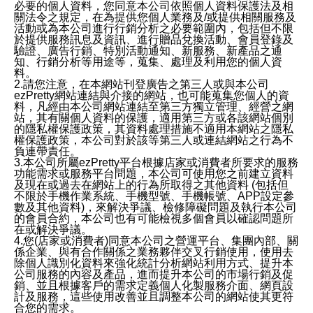
必要的個人資料，您同意本公司依照個人資料保護法及相
關法令之規定，在為提供您個人業務及/或提供相關服務及
活動或為本公司進行行銷分析之必要範圍內，包括但不限
於提供服務訊息及資訊、進行贈品兌換活動、會員登錄及
驗證、廣告行銷、特別活動通知、新服務、新產品之通
知、行銷分析等用途等，蒐集、處理及利用您的個人資
料。
2.請您注意，在本網站刊登廣告之第三人或與本公司
ezPretty網站連結與介接的網站，也可能蒐集您個人的資
料，凡經由本公司網站連結至第三方獨立管理、經營之網
站，其有關個人資料的保護，適用第三方或各該網站個別
的隱私權保護政策，其資料處理措施不適用本網站之隱私
權保護政策，本公司對於該等第三人或連結網站之行為不
負連帶責任。
3.本公司所屬ezPretty平台根據店家或消費者所要求的服務
功能需求或服務平台問題，本公司可使用您之前建立資料
及現在或過去在網站上的行為所取得之其他資料 (包括但
不限於手機作業系統、手機型號、手機帳號、APP設定參
數及其他資料)，來解決爭議、檢修障礙問題及執行本公司
的會員合約，本公司也有可能檢視多個會員以確認問題所
在或解決爭議。
4.您(店家或消費者)同意本公司之營運平台、集團內部、關
係企業、與有合作關係之業務夥伴交叉行銷使用，使用去
除個人識別化資料來強化統計分析網站利用方式、提升本
公司服務的內容及產品，進而提升本公司的市場行銷及促
銷、並且根據客戶的需求定義個人化製服務介面、網頁設
計及服務，這些使用改善並且調整本公司的網站使其更符
合您的需求。