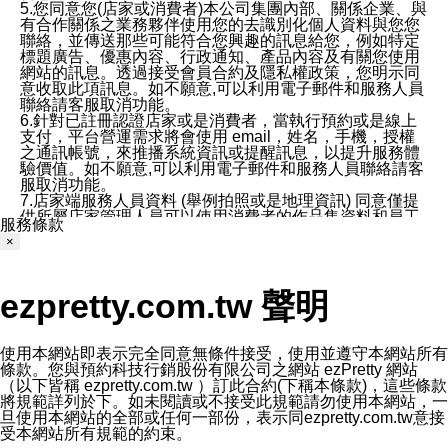
5.您同意您(店家或消費者)本公司集團內部、關係企業、與
有合作關係之業務夥伴使用您的去識別化個人資料與您您
聯絡，並傳送那些可能符合您興趣的訊息給您，例如特定
標題廣告、優惠內容、行政通知、產品內容及有關您使用
網站的訊息。透過接受會員合約及隱私權政策，您明示同
意收取此項訊息。如不願意,可以利用電子郵件和服務人員
聯絡請客服取消功能。
6.針對已註冊認證店家或是消費者，當執行預約或是線上
支付，平台營運需求將會使用 email，姓名，手機，授權
之通訊帳號，來推播系統資訊或提醒訊息，以提升服務體
驗價值。如不願意,可以利用電子郵件和服務人員聯絡請客
服取消功能。
7.店家端服務人員資料 (舉例拍照或是地理資訊) 同意僅提
供所屬店家管理人員可以使用消費者的作品集資料和員工
服務條款
打卡個人圖像行為。本公司及ezPretty平台不會做任何使
×
用。
三、本公司對您個人資料的揭露
1.基於現有服務平台的監管環境，預約科技保證不會揭露
ezpretty.com.tw 聲明
任何店家的營運資訊，且預約科技和店家均不能洩露消費
者的個人資料。然而，在某些情況下，本公司可能會因受
政府要求或法律規定，而被迫向政府或第三方提供資料。
第三方也可能非法地攔截或存取傳輸的私人通訊，或會員
使用本網站即表示完全同意無條件接受，使用並遵守本網站所有
可能濫用或誤用從本公司網站獲得的您的資料。因此，儘
條款。您與預約科技行銷股份有限公司之網站 ezPretty 網站
管本公司使用企業標準的保護措施來保護您的隱私，本公
（以下皆稱 ezpretty.com.tw ）訂此合約(下稱本條款)，這些條款
司並未承諾您的個人識別資料或私人通訊將永遠保密。
將規範詳列於下。如未閱讀或不接受此規範請勿使用本網站，一
2.根據本公司的政策，本公司不會將涉及您的個人識別資
旦使用本網站的全部或任何一部份，表示同ezpretty.com.tw意接
料出租或出售給第三方。
受本網站所有規範的約束。
3. 本公司、所屬集團、關係企業或與其合作行銷之第三方