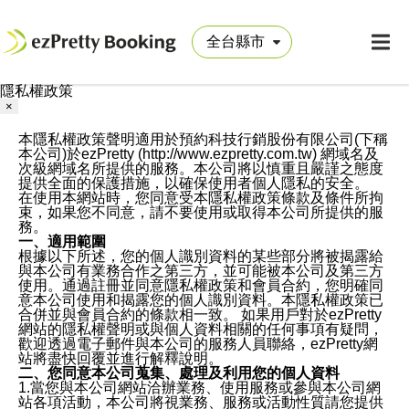
隱私權政策
×
本隱私權政策聲明適用於預約科技行銷股份有限公司(下稱
本公司)於ezPretty (http://www.ezpretty.com.tw) 網域名及
次級網域名所提供的服務。本公司將以慎重且嚴謹之態度
提供全面的保護措施，以確保使用者個人隱私的安全。
在使用本網站時，您同意受本隱私權政策條款及條件所拘
束，如果您不同意，請不要使用或取得本公司所提供的服
務。
一、適用範圍
根據以下所述，您的個人識別資料的某些部分將被揭露給
與本公司有業務合作之第三方，並可能被本公司及第三方
使用。通過註冊並同意隱私權政策和會員合約，您明確同
意本公司使用和揭露您的個人識別資料。本隱私權政策已
合併並與會員合約的條款相一致。 如果用戶對於ezPretty
網站的隱私權聲明或與個人資料相關的任何事項有疑問，
歡迎透過電子郵件與本公司的服務人員聯絡，ezPretty網
站將盡快回覆並進行解釋說明。
二、您同意本公司蒐集、處理及利用您的個人資料
1.當您與本公司網站洽辦業務、使用服務或參與本公司網
站各項活動，本公司將視業務、服務或活動性質請您提供