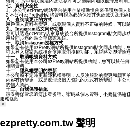
傳真)，於中華民國境內及法令許可之範圍內加以處理及利用
七、資料安全性
1、本公司ezPretty網站平台使用企業標準慣例來保護
2.本公司ezPretty網站將資料視為必須保護其免於滅
八、查詢或更正的方式
用戶個人資料有變更、或發現個人資料不正確的時候，可以隨時
九、Instagram貼文同步功能
您可以透過ezPretty店家系統後台所提供Instagram貼文同
用於同步您的貼文至店家系統。
十、取消Instagram授權方式
如果您有使用ezPretty網站所提供Instagram貼文同
可以登入店家系統後台使用取消授權功能，系統將立即清除您的
十一、取消帳號資料方式
如果您有使用本公司ezPretty網站所提供功能，您可以於任何
相關資料。
十二、隱私權聲明的更新
本公司將不定時更新隱私權聲明，以反映服務的變更和顧客的意見反
內容有所變更，或是處理您個人資訊的方式有所變動，本公司一
的個人資訊。
十三、自我保護措施
請妥善保管您的使用者名稱、密碼及個人資料，不要提供給
窗，以防止他人讀取您的個人資料、信件或進入所機關管理
服務條款
十四、傳送宣傳本站資訊或電子郵件之政策
×
您同意本公司網站，透過您所提供的郵件地址與您取得聯絡
停止接收這些資料或電子郵件。
十五、訊息通知
ezpretty.com.tw 聲明
本公司/本服務將以通知型訊息傳送重要訊息給您。即使未加
本公司/本服務傳送之通知型訊息以對您有效且重要的訊息為