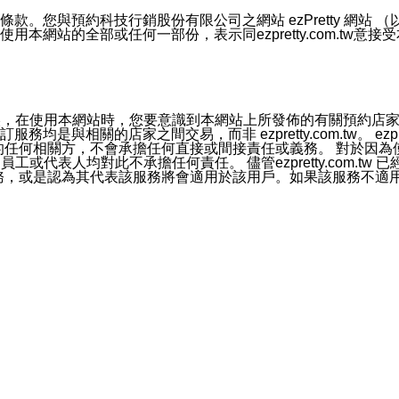
號碼比對相符。
息。
預約科技行銷股份有限公司之網站 ezPretty 網站 （以下皆稱 
網站的全部或任何一部份，表示同ezpretty.com.tw意
的資訊均無誤，在使用本網站時，您要意識到本網站上所發佈的有關預
官方帳號或認證官方帳號的通知型訊息。
相關的店家之間交易，而非 ezpretty.com.tw。 ezpr
屬於買賣行為的任何相關方，不會承擔任何直接或間接責任或義務。 
人員、員工或代表人均對此不承擔任何責任。 儘管ezpretty.co
薦的服務，或是認為其代表該服務將會適用於該用戶。如果該服務不適用於您，
有一部無效時，不影響其他條款之效力。 本條款如有未盡之處，雙方
的合法年齡。可以針對您在使用本網站時產生的任何責任，形成有約束