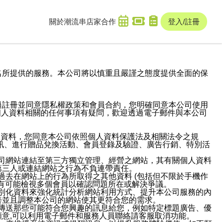
關於潮流串
店家合作
登入/註冊
域名及次級網域名所提供的服務。本公司將以慎重且嚴謹之態度提供全面的保
過註冊並同意隱私權政策和會員合約，您明確同意本公司使用
與個人資料相關的任何事項有疑問，歡迎透過電子郵件與本公司
人資料，您同意本公司依照個人資料保護法及相關法令之規
訊、進行贈品兌換活動、會員登錄及驗證、廣告行銷、特別活
本公司網站連結至第三方獨立管理、經營之網站，其有關個人資料
第三人或連結網站之行為不負連帶責任。
或過去在網站上的行為所取得之其他資料 (包括但不限於手機作
也有可能檢視多個會員以確認問題所在或解決爭議。
識別化資料來強化統計分析網站利用方式、提升本公司服務的內
善並且調整本公司的網站使其更符合您的需求。
並傳送那些可能符合您興趣的訊息給您，例如特定標題廣告、優
意,可以利用電子郵件和服務人員聯絡請客服取消功能。