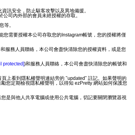
強化資訊安全，防止駭客攻擊以及異地備援。
免於公司內外部的會員未經授權的存取。
訊息等。
用此功能您需要授權本公司存取您的Instagram帳號，您的授權將僅
透過電子郵件和服務人員聯絡，本公司會盡快清除您的授權資料，或是您
。
l protected]
)和服務人員聯絡，本公司會盡快清除您的帳號和
上看到隱私權聲明連結旁的 "updated" 註記。如果聲明的
期檢視隱私權聲明，以得知 ezPretty 網站如何保護您
若您是與他人共享電腦或使用公共電腦，切記要關閉瀏覽器視
依照該資料或電子郵件所指示之方法、說明或功能連結，隨時
者，將可收到通知型訊息。