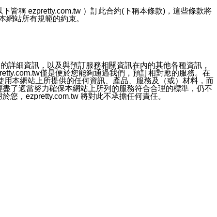
ezpretty.com.tw ）訂此合約(下稱本條款)，這些條款將
接受本網站所有規範的約束。
約店家的詳細資訊，以及與預訂服務相關資訊在內的其他各種資訊，
etty.com.tw僅是便於您能夠通過我們，預訂相對應的服務。在
對於因為使用本網站上所提供的任何資訊、產品、服務及（或）材料，而
m.tw 已經盡了適當努力確保本網站上所列的服務符合合理的標準，仍不
ezpretty.com.tw 將對此不承擔任何責任。
均應依誠實信用、平等互惠原則，共商解決之道。
力的法律責任。您理解使用本網站時及他人使用您的登錄資訊使用本