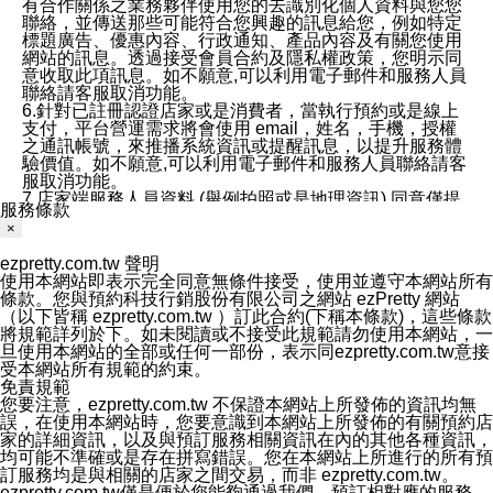
有合作關係之業務夥伴使用您的去識別化個人資料與您您
聯絡，並傳送那些可能符合您興趣的訊息給您，例如特定
標題廣告、優惠內容、行政通知、產品內容及有關您使用
網站的訊息。透過接受會員合約及隱私權政策，您明示同
意收取此項訊息。如不願意,可以利用電子郵件和服務人員
聯絡請客服取消功能。
6.針對已註冊認證店家或是消費者，當執行預約或是線上
支付，平台營運需求將會使用 email，姓名，手機，授權
之通訊帳號，來推播系統資訊或提醒訊息，以提升服務體
驗價值。如不願意,可以利用電子郵件和服務人員聯絡請客
服取消功能。
7.店家端服務人員資料 (舉例拍照或是地理資訊) 同意僅提
服務條款
供所屬店家管理人員可以使用消費者的作品集資料和員工
×
打卡個人圖像行為。本公司及ezPretty平台不會做任何使
用。
ezpretty.com.tw 聲明
三、本公司對您個人資料的揭露
使用本網站即表示完全同意無條件接受，使用並遵守本網站所有
1.基於現有服務平台的監管環境，預約科技保證不會揭露
條款。您與預約科技行銷股份有限公司之網站 ezPretty 網站
任何店家的營運資訊，且預約科技和店家均不能洩露消費
（以下皆稱 ezpretty.com.tw ）訂此合約(下稱本條款)，這些條款
者的個人資料。然而，在某些情況下，本公司可能會因受
將規範詳列於下。如未閱讀或不接受此規範請勿使用本網站，一
政府要求或法律規定，而被迫向政府或第三方提供資料。
旦使用本網站的全部或任何一部份，表示同ezpretty.com.tw意接
第三方也可能非法地攔截或存取傳輸的私人通訊，或會員
受本網站所有規範的約束。
可能濫用或誤用從本公司網站獲得的您的資料。因此，儘
免責規範
管本公司使用企業標準的保護措施來保護您的隱私，本公
您要注意，ezpretty.com.tw 不保證本網站上所發佈的資訊均無
司並未承諾您的個人識別資料或私人通訊將永遠保密。
誤，在使用本網站時，您要意識到本網站上所發佈的有關預約店
2.根據本公司的政策，本公司不會將涉及您的個人識別資
家的詳細資訊，以及與預訂服務相關資訊在內的其他各種資訊，
料出租或出售給第三方。
均可能不準確或是存在拼寫錯誤。您在本網站上所進行的所有預
3. 本公司、所屬集團、關係企業或與其合作行銷之第三方
訂服務均是與相關的店家之間交易，而非 ezpretty.com.tw。
業務合作公司會在您同意之情形下，始得利用您的個人資
ezpretty.com.tw僅是便於您能夠通過我們，預訂相對應的服務。