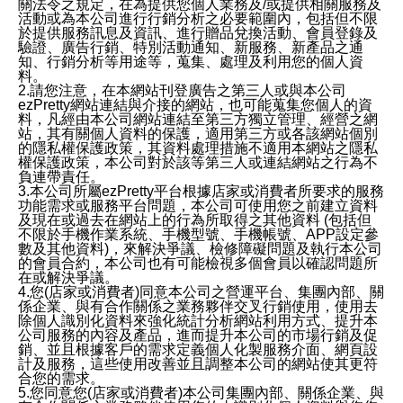
關法令之規定，在為提供您個人業務及/或提供相關服務及
活動或為本公司進行行銷分析之必要範圍內，包括但不限
於提供服務訊息及資訊、進行贈品兌換活動、會員登錄及
驗證、廣告行銷、特別活動通知、新服務、新產品之通
知、行銷分析等用途等，蒐集、處理及利用您的個人資
料。
2.請您注意，在本網站刊登廣告之第三人或與本公司
ezPretty網站連結與介接的網站，也可能蒐集您個人的資
料，凡經由本公司網站連結至第三方獨立管理、經營之網
站，其有關個人資料的保護，適用第三方或各該網站個別
的隱私權保護政策，其資料處理措施不適用本網站之隱私
權保護政策，本公司對於該等第三人或連結網站之行為不
負連帶責任。
3.本公司所屬ezPretty平台根據店家或消費者所要求的服務
功能需求或服務平台問題，本公司可使用您之前建立資料
及現在或過去在網站上的行為所取得之其他資料 (包括但
不限於手機作業系統、手機型號、手機帳號、APP設定參
數及其他資料)，來解決爭議、檢修障礙問題及執行本公司
的會員合約，本公司也有可能檢視多個會員以確認問題所
在或解決爭議。
4.您(店家或消費者)同意本公司之營運平台、集團內部、關
係企業、與有合作關係之業務夥伴交叉行銷使用，使用去
除個人識別化資料來強化統計分析網站利用方式、提升本
公司服務的內容及產品，進而提升本公司的市場行銷及促
銷、並且根據客戶的需求定義個人化製服務介面、網頁設
計及服務，這些使用改善並且調整本公司的網站使其更符
合您的需求。
5.您同意您(店家或消費者)本公司集團內部、關係企業、與