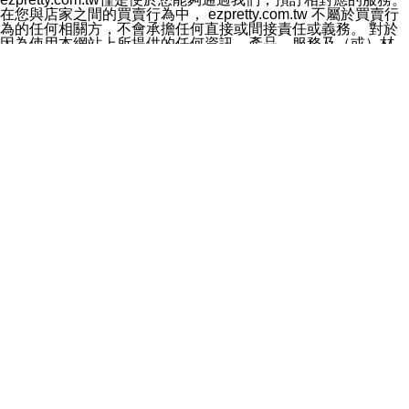
料於行銷活動資訊、商品訊息或新服務等相關行銷，且於
在您與店家之間的買賣行為中， ezpretty.com.tw 不屬於買賣行
首次行銷時，將提供您表示拒絕行銷之方式，本公司不會
為的任何相關方，不會承擔任何直接或間接責任或義務。 對於
向您索取相關費用。如您拒絕接受行銷服務或嗣後欲拒絕
因為使用本網站上所提供的任何資訊、產品、服務及（或）材
時，均可隨時通知本公司，本公司、所屬集團、關係企業
料，而產生或導致的任何損失或損害，ezpretty.com.tw 及其管
或與其合作行銷之第三方業務合作公司或第三方業務合作
理人員、員工或代表人均對此不承擔任何責任。 儘管
公司將立即停止利用您的個人資料行銷。
ezpretty.com.tw 已經盡了適當努力確保本網站上所列的服務符
四、個人資料利用之期間、地區、對象及方式如下
合合理的標準，仍不得將本網站內所列出的任何服務視為
1.期間：您同意於本公司存續期間或依法令之資料保存期
ezpretty.com.tw 推薦的服務，或是認為其代表該服務將會適用
間內，以及您的個人資料蒐集之目的消失或期限屆滿時，
於該用戶。如果該服務不適用於您，ezpretty.com.tw 將對此不
本公司得繼續保存、處理或利用您的個人資料。
承擔任何責任。
2.地區：就中華民國領域內。
網站使用者的守法義務及承諾
3.對象：本公司所屬公司(本公司)及其分公司、本公司之關
本條款構成您與 ezPretty 間之有效契約。 本條款中如有一部無
係企業、其他與本公司有業務往來或合作之機構。
效時，不影響其他條款之效力。 本條款如有未盡之處，雙方均
4.方式：以電話、簡訊、電子郵件、紙本或其他合於當時
應依誠實信用、平等互惠原則，共商解決之道。
科技之適當方式作個人資料之利用，(包括任何依法得利用
年齡和責任
之方式，但不限於使用於本網站或與外部合作之行銷)並於
你向 ezpretty.com.tw您確認您已經達到使用本網站的合法年
法令容許之範圍內，為行銷建檔、揭露、轉介或交互運用
齡。可以針對您在使用本網站時產生的任何責任，形成有約束力
予本公司及其合作對象。
的法律責任。您理解使用本網站時及他人使用您的登錄資訊使用
五、個人資料之類別
本網站時所產生的交易責任。
本聲明所指之個人資料類別如下:
網站連結
1.您提供之資料，包括您的姓名、性別、連絡方式(包括但
本網站可能包含有通往ezpretty.com.tw以外的其他方所運營網站
不限於電話、E-MAIL及地址等)、服務單位、職稱、為完
的超連結。此類超連結僅提供用於參考。此類網站不是由
成收款或付款所需之資料、IＰ位址、及其他得以直接或間
ezpretty.com.tw 控制，我們對其內容不承擔任何責任。在本網
接識別使用者身分之個人資料，及執行職務或業務之必要
站上加入通往此類網站的超連結，並非暗示我們贊同此類網站上
範圍內所需蒐集、處理及利用的個人資料。
的材料或是與其經營人之間存在任何聯繫。
2.為提升服務品質，本公司會依照所提供服務之性質，記
智慧財產權聲明
錄使用者的IP位址、以及在本公司內的瀏覽活動(例如，使
本網站上的所有資訊、內容、圖片、文字、聲音、圖像22、按
用者所使用的軟硬體、所點選的網頁)等資料，但是這些資
鈕、商標、服務標章及商品名稱均受中華民國國家法律及國際條