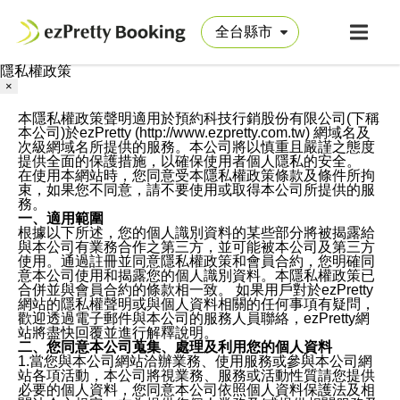
隱私權政策
×
本隱私權政策聲明適用於預約科技行銷股份有限公司(下稱
本公司)於ezPretty (http://www.ezpretty.com.tw) 網域名及
次級網域名所提供的服務。本公司將以慎重且嚴謹之態度
提供全面的保護措施，以確保使用者個人隱私的安全。
在使用本網站時，您同意受本隱私權政策條款及條件所拘
束，如果您不同意，請不要使用或取得本公司所提供的服
務。
一、適用範圍
根據以下所述，您的個人識別資料的某些部分將被揭露給
與本公司有業務合作之第三方，並可能被本公司及第三方
使用。通過註冊並同意隱私權政策和會員合約，您明確同
意本公司使用和揭露您的個人識別資料。本隱私權政策已
合併並與會員合約的條款相一致。 如果用戶對於ezPretty
網站的隱私權聲明或與個人資料相關的任何事項有疑問，
歡迎透過電子郵件與本公司的服務人員聯絡，ezPretty網
站將盡快回覆並進行解釋說明。
二、您同意本公司蒐集、處理及利用您的個人資料
1.當您與本公司網站洽辦業務、使用服務或參與本公司網
站各項活動，本公司將視業務、服務或活動性質請您提供
必要的個人資料，您同意本公司依照個人資料保護法及相