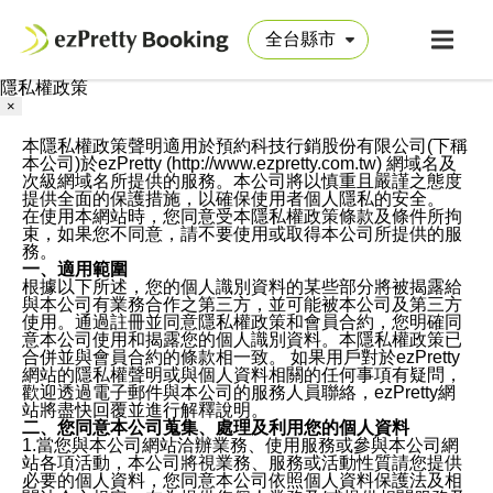
隱私權政策
×
本隱私權政策聲明適用於預約科技行銷股份有限公司(下稱
本公司)於ezPretty (http://www.ezpretty.com.tw) 網域名及
次級網域名所提供的服務。本公司將以慎重且嚴謹之態度
提供全面的保護措施，以確保使用者個人隱私的安全。
在使用本網站時，您同意受本隱私權政策條款及條件所拘
束，如果您不同意，請不要使用或取得本公司所提供的服
務。
一、適用範圍
根據以下所述，您的個人識別資料的某些部分將被揭露給
與本公司有業務合作之第三方，並可能被本公司及第三方
使用。通過註冊並同意隱私權政策和會員合約，您明確同
意本公司使用和揭露您的個人識別資料。本隱私權政策已
合併並與會員合約的條款相一致。 如果用戶對於ezPretty
網站的隱私權聲明或與個人資料相關的任何事項有疑問，
歡迎透過電子郵件與本公司的服務人員聯絡，ezPretty網
站將盡快回覆並進行解釋說明。
二、您同意本公司蒐集、處理及利用您的個人資料
1.當您與本公司網站洽辦業務、使用服務或參與本公司網
站各項活動，本公司將視業務、服務或活動性質請您提供
必要的個人資料，您同意本公司依照個人資料保護法及相