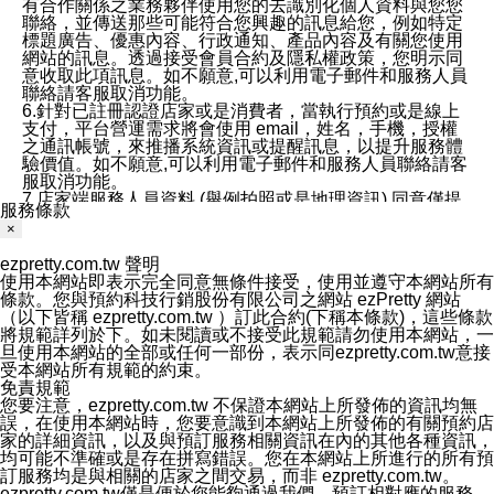
有合作關係之業務夥伴使用您的去識別化個人資料與您您
聯絡，並傳送那些可能符合您興趣的訊息給您，例如特定
標題廣告、優惠內容、行政通知、產品內容及有關您使用
網站的訊息。透過接受會員合約及隱私權政策，您明示同
意收取此項訊息。如不願意,可以利用電子郵件和服務人員
聯絡請客服取消功能。
6.針對已註冊認證店家或是消費者，當執行預約或是線上
支付，平台營運需求將會使用 email，姓名，手機，授權
之通訊帳號，來推播系統資訊或提醒訊息，以提升服務體
驗價值。如不願意,可以利用電子郵件和服務人員聯絡請客
服取消功能。
7.店家端服務人員資料 (舉例拍照或是地理資訊) 同意僅提
服務條款
供所屬店家管理人員可以使用消費者的作品集資料和員工
×
打卡個人圖像行為。本公司及ezPretty平台不會做任何使
用。
ezpretty.com.tw 聲明
三、本公司對您個人資料的揭露
使用本網站即表示完全同意無條件接受，使用並遵守本網站所有
1.基於現有服務平台的監管環境，預約科技保證不會揭露
條款。您與預約科技行銷股份有限公司之網站 ezPretty 網站
任何店家的營運資訊，且預約科技和店家均不能洩露消費
（以下皆稱 ezpretty.com.tw ）訂此合約(下稱本條款)，這些條款
者的個人資料。然而，在某些情況下，本公司可能會因受
將規範詳列於下。如未閱讀或不接受此規範請勿使用本網站，一
政府要求或法律規定，而被迫向政府或第三方提供資料。
旦使用本網站的全部或任何一部份，表示同ezpretty.com.tw意接
第三方也可能非法地攔截或存取傳輸的私人通訊，或會員
受本網站所有規範的約束。
可能濫用或誤用從本公司網站獲得的您的資料。因此，儘
免責規範
管本公司使用企業標準的保護措施來保護您的隱私，本公
您要注意，ezpretty.com.tw 不保證本網站上所發佈的資訊均無
司並未承諾您的個人識別資料或私人通訊將永遠保密。
誤，在使用本網站時，您要意識到本網站上所發佈的有關預約店
2.根據本公司的政策，本公司不會將涉及您的個人識別資
家的詳細資訊，以及與預訂服務相關資訊在內的其他各種資訊，
料出租或出售給第三方。
均可能不準確或是存在拼寫錯誤。您在本網站上所進行的所有預
3. 本公司、所屬集團、關係企業或與其合作行銷之第三方
訂服務均是與相關的店家之間交易，而非 ezpretty.com.tw。
業務合作公司會在您同意之情形下，始得利用您的個人資
ezpretty.com.tw僅是便於您能夠通過我們，預訂相對應的服務。