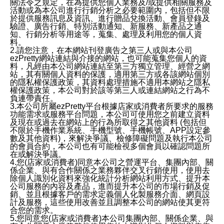
關法令之規定，在為提供您個人業務及/或提供相關服務及
活動或為本公司進行行銷分析之必要範圍內，包括但不限
於提供服務訊息及資訊、進行贈品兌換活動、會員登錄及
驗證、廣告行銷、特別活動通知、新服務、新產品之通
知、行銷分析等用途等，蒐集、處理及利用您的個人資
料。
2.請您注意，在本網站刊登廣告之第三人或與本公司
ezPretty網站連結與介接的網站，也可能蒐集您個人的資
料，凡經由本公司網站連結至第三方獨立管理、經營之網
站，其有關個人資料的保護，適用第三方或各該網站個別
的隱私權保護政策，其資料處理措施不適用本網站之隱私
權保護政策，本公司對於該等第三人或連結網站之行為不
負連帶責任。
3.本公司所屬ezPretty平台根據店家或消費者所要求的服務
功能需求或服務平台問題，本公司可使用您之前建立資料
及現在或過去在網站上的行為所取得之其他資料 (包括但
不限於手機作業系統、手機型號、手機帳號、APP設定參
數及其他資料)，來解決爭議、檢修障礙問題及執行本公司
的會員合約，本公司也有可能檢視多個會員以確認問題所
在或解決爭議。
4.您(店家或消費者)同意本公司之營運平台、集團內部、關
係企業、與有合作關係之業務夥伴交叉行銷使用，使用去
除個人識別化資料來強化統計分析網站利用方式、提升本
公司服務的內容及產品，進而提升本公司的市場行銷及促
銷、並且根據客戶的需求定義個人化製服務介面、網頁設
計及服務，這些使用改善並且調整本公司的網站使其更符
合您的需求。
5.您同意您(店家或消費者)本公司集團內部、關係企業、與