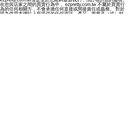
料於行銷活動資訊、商品訊息或新服務等相關行銷，且於
在您與店家之間的買賣行為中， ezpretty.com.tw 不屬於買賣行
首次行銷時，將提供您表示拒絕行銷之方式，本公司不會
為的任何相關方，不會承擔任何直接或間接責任或義務。 對於
向您索取相關費用。如您拒絕接受行銷服務或嗣後欲拒絕
因為使用本網站上所提供的任何資訊、產品、服務及（或）材
時，均可隨時通知本公司，本公司、所屬集團、關係企業
料，而產生或導致的任何損失或損害，ezpretty.com.tw 及其管
或與其合作行銷之第三方業務合作公司或第三方業務合作
理人員、員工或代表人均對此不承擔任何責任。 儘管
公司將立即停止利用您的個人資料行銷。
ezpretty.com.tw 已經盡了適當努力確保本網站上所列的服務符
四、個人資料利用之期間、地區、對象及方式如下
合合理的標準，仍不得將本網站內所列出的任何服務視為
1.期間：您同意於本公司存續期間或依法令之資料保存期
ezpretty.com.tw 推薦的服務，或是認為其代表該服務將會適用
間內，以及您的個人資料蒐集之目的消失或期限屆滿時，
於該用戶。如果該服務不適用於您，ezpretty.com.tw 將對此不
本公司得繼續保存、處理或利用您的個人資料。
承擔任何責任。
2.地區：就中華民國領域內。
網站使用者的守法義務及承諾
3.對象：本公司所屬公司(本公司)及其分公司、本公司之關
本條款構成您與 ezPretty 間之有效契約。 本條款中如有一部無
係企業、其他與本公司有業務往來或合作之機構。
效時，不影響其他條款之效力。 本條款如有未盡之處，雙方均
4.方式：以電話、簡訊、電子郵件、紙本或其他合於當時
應依誠實信用、平等互惠原則，共商解決之道。
科技之適當方式作個人資料之利用，(包括任何依法得利用
年齡和責任
之方式，但不限於使用於本網站或與外部合作之行銷)並於
你向 ezpretty.com.tw您確認您已經達到使用本網站的合法年
法令容許之範圍內，為行銷建檔、揭露、轉介或交互運用
齡。可以針對您在使用本網站時產生的任何責任，形成有約束力
予本公司及其合作對象。
的法律責任。您理解使用本網站時及他人使用您的登錄資訊使用
五、個人資料之類別
本網站時所產生的交易責任。
本聲明所指之個人資料類別如下:
網站連結
1.您提供之資料，包括您的姓名、性別、連絡方式(包括但
本網站可能包含有通往ezpretty.com.tw以外的其他方所運營網站
不限於電話、E-MAIL及地址等)、服務單位、職稱、為完
的超連結。此類超連結僅提供用於參考。此類網站不是由
成收款或付款所需之資料、IＰ位址、及其他得以直接或間
ezpretty.com.tw 控制，我們對其內容不承擔任何責任。在本網
接識別使用者身分之個人資料，及執行職務或業務之必要
站上加入通往此類網站的超連結，並非暗示我們贊同此類網站上
範圍內所需蒐集、處理及利用的個人資料。
的材料或是與其經營人之間存在任何聯繫。
2.為提升服務品質，本公司會依照所提供服務之性質，記
智慧財產權聲明
錄使用者的IP位址、以及在本公司內的瀏覽活動(例如，使
本網站上的所有資訊、內容、圖片、文字、聲音、圖像22、按
用者所使用的軟硬體、所點選的網頁)等資料，但是這些資
鈕、商標、服務標章及商品名稱均受中華民國國家法律及國際條