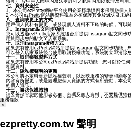
傳真)，於中華民國境內及法令許可之範圍內加以處理及利用
七、資料安全性
1、本公司ezPretty網站平台使用企業標準慣例來保護
2.本公司ezPretty網站將資料視為必須保護其免於滅
八、查詢或更正的方式
用戶個人資料有變更、或發現個人資料不正確的時候，可以隨時
九、Instagram貼文同步功能
您可以透過ezPretty店家系統後台所提供Instagram貼文同
用於同步您的貼文至店家系統。
十、取消Instagram授權方式
如果您有使用ezPretty網站所提供Instagram貼文同
可以登入店家系統後台使用取消授權功能，系統將立即清除您的
十一、取消帳號資料方式
如果您有使用本公司ezPretty網站所提供功能，您可以於任何
相關資料。
十二、隱私權聲明的更新
本公司將不定時更新隱私權聲明，以反映服務的變更和顧客的意見反
內容有所變更，或是處理您個人資訊的方式有所變動，本公司一
的個人資訊。
十三、自我保護措施
請妥善保管您的使用者名稱、密碼及個人資料，不要提供給
窗，以防止他人讀取您的個人資料、信件或進入所機關管理
服務條款
十四、傳送宣傳本站資訊或電子郵件之政策
×
您同意本公司網站，透過您所提供的郵件地址與您取得聯絡
停止接收這些資料或電子郵件。
十五、訊息通知
ezpretty.com.tw 聲明
本公司/本服務將以通知型訊息傳送重要訊息給您。即使未加
本公司/本服務傳送之通知型訊息以對您有效且重要的訊息為