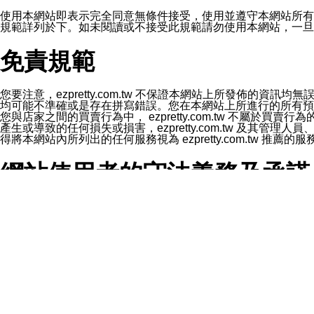
1.LINE 帳號設定的電話號碼與本公司/本服務所傳來的電話
2.該 LINE 帳號已在 LINE APP 設定中，同意接收通知型訊
使用本網站即表示完全同意無條件接受，使用並遵守本網站所有條款。您與
3.LINE 帳號未封鎖傳送訊息之 LINE 官方帳號。
規範詳列於下。如未閱讀或不接受此規範請勿使用本網站，一旦使用本
欲變更通知型訊息的設定，操作如下：
1.點選「主頁」＞「設定」
免責規範
2.點選「隱私設定」
3.點選「提供使用資料」
4.點選「LINE通知型訊息」
5.開關「接收LINE通知型訊息」
您要注意，ezpretty.com.tw 不保證本網站上所發佈
❗️關閉「接收通知型訊息」後，將不會接收到來自任何企業
均可能不準確或是存在拼寫錯誤。您在本網站上所進行的所有預訂服務均是與
您與店家之間的買賣行為中， ezpretty.com.tw 不
產生或導致的任何損失或損害，ezpretty.com.tw 及其管理
得將本網站內所列出的任何服務視為 ezpretty.com.tw 推
網站使用者的守法義務及承諾
本條款構成您與 ezPretty 間之有效契約。 本條款中如
年齡和責任
你向 ezpretty.com.tw您確認您已經達到使用本網站
網站時所產生的交易責任。