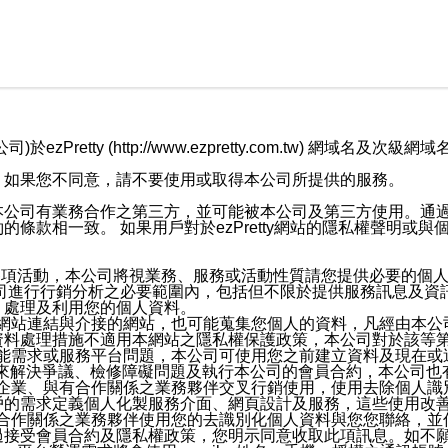
retty (http://www.ezpretty.com.tw) 網
，如果您不同意，請不要使用或取得本公司所提供的服務。
本公司有業務合作之第三方，並可能被本公司及第三方使用。通
條款相一致。 如果用戶對於ezPretty網站的隱私權聲明或
各項活動，本公司將視業務、服務或活動性質請您提供必要的個
公司進行行銷分析之必要範圍內，包括但不限於提供服務訊息及資
、處理及利用您的個人資料。
etty網站連結與介接的網站，也可能蒐集您個人的資料，凡經由
資料處理措施不適用本網站之隱私權保護政策，本公司對於該等
服務功能需求或服務平台問題，本公司可使用您之前建立資料及現在
，來解決爭議、檢修障礙問題及執行本公司的會員合約，本公司
關係企業、與有合作關係之業務夥伴交叉行銷使用，使用去除個人
戶的需求定義個人化製服務介面、網頁設計及服務，這些使用改
與有合作關係之業務夥伴使用您的去識別化個人資料與您您聯絡，
接受會員合約及隱私權政策，您明示同意收取此項訊息。如不願