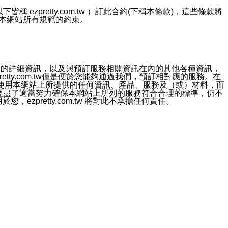
ezpretty.com.tw ）訂此合約(下稱本條款)，這些條款將
接受本網站所有規範的約束。
約店家的詳細資訊，以及與預訂服務相關資訊在內的其他各種資訊，
etty.com.tw僅是便於您能夠通過我們，預訂相對應的服務。在
對於因為使用本網站上所提供的任何資訊、產品、服務及（或）材料，而
m.tw 已經盡了適當努力確保本網站上所列的服務符合合理的標準，仍不
ezpretty.com.tw 將對此不承擔任何責任。
均應依誠實信用、平等互惠原則，共商解決之道。
力的法律責任。您理解使用本網站時及他人使用您的登錄資訊使用本