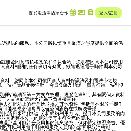
關於潮流串
店家合作
登入/註冊
域名及次級網域名所提供的服務。本公司將以慎重且嚴謹之態度提供全面的保
過註冊並同意隱私權政策和會員合約，您明確同意本公司使用
與個人資料相關的任何事項有疑問，歡迎透過電子郵件與本公司
人資料，您同意本公司依照個人資料保護法及相關法令之規
訊、進行贈品兌換活動、會員登錄及驗證、廣告行銷、特別活
本公司網站連結至第三方獨立管理、經營之網站，其有關個人資料
第三人或連結網站之行為不負連帶責任。
或過去在網站上的行為所取得之其他資料 (包括但不限於手機作
也有可能檢視多個會員以確認問題所在或解決爭議。
識別化資料來強化統計分析網站利用方式、提升本公司服務的內
善並且調整本公司的網站使其更符合您的需求。
並傳送那些可能符合您興趣的訊息給您，例如特定標題廣告、優
意,可以利用電子郵件和服務人員聯絡請客服取消功能。