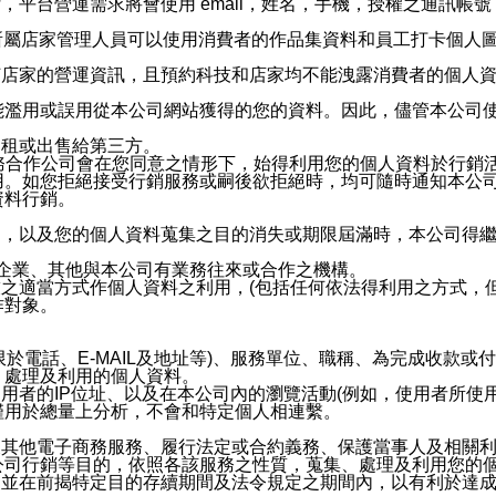
，平台營運需求將會使用 email，姓名，手機，授權之通訊
供所屬店家管理人員可以使用消費者的作品集資料和員工打卡個人圖像
何店家的營運資訊，且預約科技和店家均不能洩露消費者的個人
能濫用或誤用從本公司網站獲得的您的資料。因此，儘管本公司
出租或出售給第三方。
業務合作公司會在您同意之情形下，始得利用您的個人資料於行銷
用。如您拒絕接受行銷服務或嗣後欲拒絕時，均可隨時通知本公
資料行銷。
內，以及您的個人資料蒐集之目的消失或期限屆滿時，本公司得
係企業、其他與本公司有業務往來或合作之機構。
技之適當方式作個人資料之利用，(包括任何依法得利用之方式，
作對象。
限於電話、E-MAIL及地址等)、服務單位、職稱、為完成收款
、處理及利用的個人資料。
使用者的IP位址、以及在本公司內的瀏覽活動(例如，使用者所使
僅用於總量上分析，不會和特定個人相連繫。
及其他電子商務服務、履行法定或合約義務、保護當事人及相關
公司行銷等目的，依照各該服務之性質，蒐集、處理及利用您的
，並在前揭特定目的存續期間及法令規定之期間內，以有利於達成