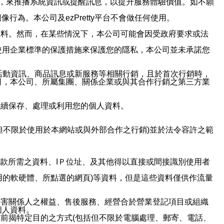
帳號，來推播系統資訊或提醒訊息，以提升服務體驗價值。如不願
行為。本公司及ezPretty平台不會做任何使用。
資料。然而，在某些情況下，本公司可能會因受政府要求或法
使用企業標準的保護措施來保護您的隱私，本公司並未承諾您
活動資訊、商品訊息或新服務等相關行銷，且於首次行銷時，
司，本公司、所屬集團、關係企業或與其合作行銷之第三方業
繼續保存、處理或利用您的個人資料。
但不限於使用於本網站或與外部合作之行銷)並於法令容許之範
或付款所需之資料、IＰ位址、及其他得以直接或間接識別使用者
用的軟硬體、所點選的網頁)等資料，但是這些資料僅供作流量
利害關係人之權益、售後服務、經營合於營業登記項目或組織
個人資料。
前揭特定目的之方式(包括但不限於電腦處理、郵寄、電話、