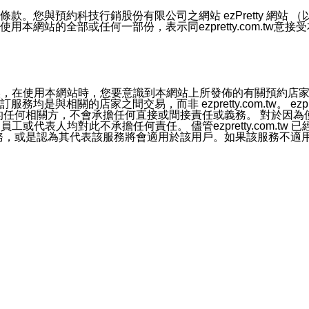
號碼比對相符。
息。
預約科技行銷股份有限公司之網站 ezPretty 網站 （以下皆稱 
網站的全部或任何一部份，表示同ezpretty.com.tw意
的資訊均無誤，在使用本網站時，您要意識到本網站上所發佈的有關預
官方帳號或認證官方帳號的通知型訊息。
相關的店家之間交易，而非 ezpretty.com.tw。 ezpr
屬於買賣行為的任何相關方，不會承擔任何直接或間接責任或義務。 
人員、員工或代表人均對此不承擔任何責任。 儘管ezpretty.co
薦的服務，或是認為其代表該服務將會適用於該用戶。如果該服務不適用於您，
有一部無效時，不影響其他條款之效力。 本條款如有未盡之處，雙方
的合法年齡。可以針對您在使用本網站時產生的任何責任，形成有約束