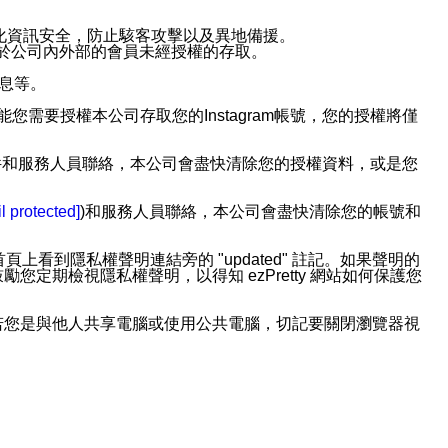
強化資訊安全，防止駭客攻擊以及異地備援。
免於公司內外部的會員未經授權的存取。
訊息等。
用此功能您需要授權本公司存取您的Instagram帳號，您的授權將僅
透過電子郵件和服務人員聯絡，本公司會盡快清除您的授權資料，或是您
。
l protected]
)和服務人員聯絡，本公司會盡快清除您的帳號和
上看到隱私權聲明連結旁的 "updated" 註記。如果聲明的
期檢視隱私權聲明，以得知 ezPretty 網站如何保護您
若您是與他人共享電腦或使用公共電腦，切記要關閉瀏覽器視
依照該資料或電子郵件所指示之方法、說明或功能連結，隨時
者，將可收到通知型訊息。