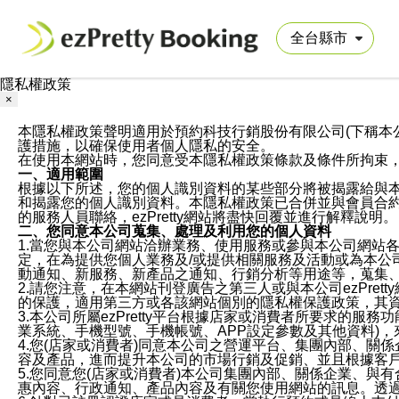
隱私權政策
×
本隱私權政策聲明適用於預約科技行銷股份有限公司(下稱本公司)於ezP
護措施，以確保使用者個人隱私的安全。
在使用本網站時，您同意受本隱私權政策條款及條件所拘束
一、適用範圍
根據以下所述，您的個人識別資料的某些部分將被揭露給與
和揭露您的個人識別資料。本隱私權政策已合併並與會員合約的
的服務人員聯絡，ezPretty網站將盡快回覆並進行解釋說明。
二、您同意本公司蒐集、處理及利用您的個人資料
1.當您與本公司網站洽辦業務、使用服務或參與本公司網站
定，在為提供您個人業務及/或提供相關服務及活動或為本
動通知、新服務、新產品之通知、行銷分析等用途等，蒐集
2.請您注意，在本網站刊登廣告之第三人或與本公司ezPr
的保護，適用第三方或各該網站個別的隱私權保護政策，其
3.本公司所屬ezPretty平台根據店家或消費者所要求的
業系統、手機型號、手機帳號、APP設定參數及其他資料)
4.您(店家或消費者)同意本公司之營運平台、集團內部、
容及產品，進而提升本公司的市場行銷及促銷、並且根據客
5.您同意您(店家或消費者)本公司集團內部、關係企業、
惠內容、行政通知、產品內容及有關您使用網站的訊息。透過