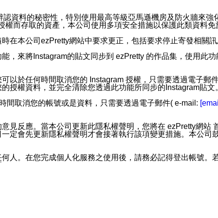
。
您個人辨認資料的秘密性，特別使用最高等級亞馬遜機房及防火牆來
失及未經授權而存取的資產，本公司使用多項安全措施以保護此類資料
在本公司ezPretty網站中要求更正，包括要求停止寄發相關
步功能，來將Instagram的貼文同步到 ezPretty 的作品集，使
步功能，您可以於任何時間取消您的 Instagram 授權，只需要
授權資料，並完全清除您透過此功能所同步的Instagram貼文
時間取消您的帳號或是資料，只需要透過電子郵件( e-mail:
[emai
應。當本公司更新此隱私權聲明，您將在 ezPretty網站 首頁
定會先更新隱私權聲明才會接著執行該項變更措施。本公司鼓勵您定
任何人。在您完成個人化服務之使用後，請務必記得登出帳號。
區。
並傳送或宣傳本網站各項服務之資料或電子郵件供您參考。您能
入本公司/本服務好友，您仍可接收到通知型訊息。
限，以廣告或其他目的的訊息皆不會被傳送。滿足以下三個條件