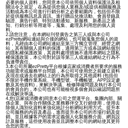
必要的個人資料，您同意本公司依照個人資料保護法及相
關法令之規定，在為提供您個人業務及/或提供相關服務及
活動或為本公司進行行銷分析之必要範圍內，包括但不限
於提供服務訊息及資訊、進行贈品兌換活動、會員登錄及
驗證、廣告行銷、特別活動通知、新服務、新產品之通
知、行銷分析等用途等，蒐集、處理及利用您的個人資
料。
2.請您注意，在本網站刊登廣告之第三人或與本公司
ezPretty網站連結與介接的網站，也可能蒐集您個人的資
料，凡經由本公司網站連結至第三方獨立管理、經營之網
站，其有關個人資料的保護，適用第三方或各該網站個別
的隱私權保護政策，其資料處理措施不適用本網站之隱私
權保護政策，本公司對於該等第三人或連結網站之行為不
負連帶責任。
3.本公司所屬ezPretty平台根據店家或消費者所要求的服務
功能需求或服務平台問題，本公司可使用您之前建立資料
及現在或過去在網站上的行為所取得之其他資料 (包括但
不限於手機作業系統、手機型號、手機帳號、APP設定參
數及其他資料)，來解決爭議、檢修障礙問題及執行本公司
的會員合約，本公司也有可能檢視多個會員以確認問題所
在或解決爭議。
4.您(店家或消費者)同意本公司之營運平台、集團內部、關
係企業、與有合作關係之業務夥伴交叉行銷使用，使用去
除個人識別化資料來強化統計分析網站利用方式、提升本
公司服務的內容及產品，進而提升本公司的市場行銷及促
銷、並且根據客戶的需求定義個人化製服務介面、網頁設
計及服務，這些使用改善並且調整本公司的網站使其更符
合您的需求。