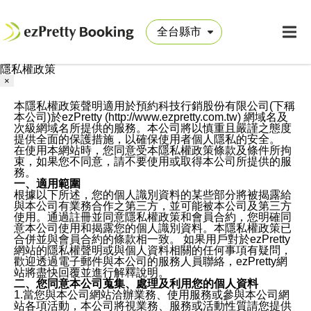
隱私權政策
×
本隱私權政策聲明適用於預約科技行銷股份有限公司(下稱
本公司)於ezPretty (http://www.ezpretty.com.tw) 網域名及
次級網域名所提供的服務。本公司將以慎重且嚴謹之態度
提供全面的保護措施，以確保使用者個人隱私的安全。
在使用本網站時，您同意受本隱私權政策條款及條件所拘
束，如果您不同意，請不要使用或取得本公司所提供的服
務。
一、適用範圍
根據以下所述，您的個人識別資料的某些部分將被揭露給
與本公司有業務合作之第三方，並可能被本公司及第三方
使用。通過註冊並同意隱私權政策和會員合約，您明確同
意本公司使用和揭露您的個人識別資料。本隱私權政策已
合併並與會員合約的條款相一致。 如果用戶對於ezPretty
網站的隱私權聲明或與個人資料相關的任何事項有疑問，
歡迎透過電子郵件與本公司的服務人員聯絡，ezPretty網
站將盡快回覆並進行解釋說明。
二、您同意本公司蒐集、處理及利用您的個人資料
1.當您與本公司網站洽辦業務、使用服務或參與本公司網
站各項活動，本公司將視業務、服務或活動性質請您提供