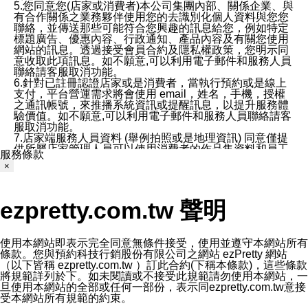
5.您同意您(店家或消費者)本公司集團內部、關係企業、與
有合作關係之業務夥伴使用您的去識別化個人資料與您您
聯絡，並傳送那些可能符合您興趣的訊息給您，例如特定
標題廣告、優惠內容、行政通知、產品內容及有關您使用
網站的訊息。透過接受會員合約及隱私權政策，您明示同
意收取此項訊息。如不願意,可以利用電子郵件和服務人員
聯絡請客服取消功能。
6.針對已註冊認證店家或是消費者，當執行預約或是線上
支付，平台營運需求將會使用 email，姓名，手機，授權
之通訊帳號，來推播系統資訊或提醒訊息，以提升服務體
驗價值。如不願意,可以利用電子郵件和服務人員聯絡請客
服取消功能。
7.店家端服務人員資料 (舉例拍照或是地理資訊) 同意僅提
供所屬店家管理人員可以使用消費者的作品集資料和員工
服務條款
打卡個人圖像行為。本公司及ezPretty平台不會做任何使
×
用。
三、本公司對您個人資料的揭露
1.基於現有服務平台的監管環境，預約科技保證不會揭露
ezpretty.com.tw 聲明
任何店家的營運資訊，且預約科技和店家均不能洩露消費
者的個人資料。然而，在某些情況下，本公司可能會因受
政府要求或法律規定，而被迫向政府或第三方提供資料。
第三方也可能非法地攔截或存取傳輸的私人通訊，或會員
使用本網站即表示完全同意無條件接受，使用並遵守本網站所有
可能濫用或誤用從本公司網站獲得的您的資料。因此，儘
條款。您與預約科技行銷股份有限公司之網站 ezPretty 網站
管本公司使用企業標準的保護措施來保護您的隱私，本公
（以下皆稱 ezpretty.com.tw ）訂此合約(下稱本條款)，這些條款
司並未承諾您的個人識別資料或私人通訊將永遠保密。
將規範詳列於下。如未閱讀或不接受此規範請勿使用本網站，一
2.根據本公司的政策，本公司不會將涉及您的個人識別資
旦使用本網站的全部或任何一部份，表示同ezpretty.com.tw意接
料出租或出售給第三方。
受本網站所有規範的約束。
3. 本公司、所屬集團、關係企業或與其合作行銷之第三方