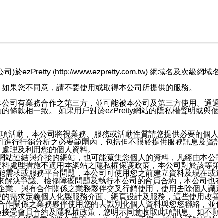
retty (http://www.ezpretty.com.tw) 網
，如果您不同意，請不要使用或取得本公司所提供的服務。
本公司有業務合作之第三方，並可能被本公司及第三方使用。通
條款相一致。 如果用戶對於ezPretty網站的隱私權聲明或
各項活動，本公司將視業務、服務或活動性質請您提供必要的個
公司進行行銷分析之必要範圍內，包括但不限於提供服務訊息及資
、處理及利用您的個人資料。
etty網站連結與介接的網站，也可能蒐集您個人的資料，凡經由
資料處理措施不適用本網站之隱私權保護政策，本公司對於該等
服務功能需求或服務平台問題，本公司可使用您之前建立資料及現在
，來解決爭議、檢修障礙問題及執行本公司的會員合約，本公司
關係企業、與有合作關係之業務夥伴交叉行銷使用，使用去除個人
戶的需求定義個人化製服務介面、網頁設計及服務，這些使用改
與有合作關係之業務夥伴使用您的去識別化個人資料與您您聯絡，
接受會員合約及隱私權政策，您明示同意收取此項訊息。如不願