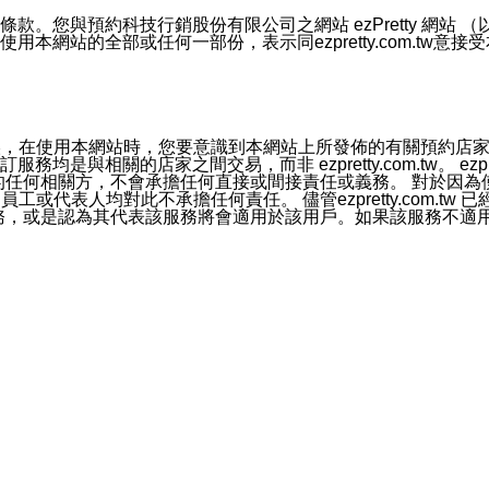
號碼比對相符。
息。
預約科技行銷股份有限公司之網站 ezPretty 網站 （以下皆稱 
網站的全部或任何一部份，表示同ezpretty.com.tw意
的資訊均無誤，在使用本網站時，您要意識到本網站上所發佈的有關預
官方帳號或認證官方帳號的通知型訊息。
相關的店家之間交易，而非 ezpretty.com.tw。 ezpr
屬於買賣行為的任何相關方，不會承擔任何直接或間接責任或義務。 
人員、員工或代表人均對此不承擔任何責任。 儘管ezpretty.co
薦的服務，或是認為其代表該服務將會適用於該用戶。如果該服務不適用於您，
有一部無效時，不影響其他條款之效力。 本條款如有未盡之處，雙方
的合法年齡。可以針對您在使用本網站時產生的任何責任，形成有約束