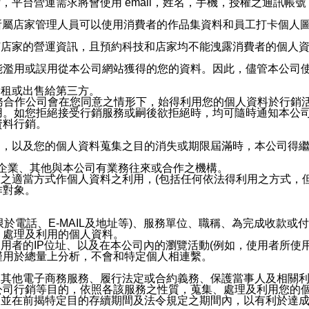
，平台營運需求將會使用 email，姓名，手機，授權之通訊
供所屬店家管理人員可以使用消費者的作品集資料和員工打卡個人圖像
何店家的營運資訊，且預約科技和店家均不能洩露消費者的個人
能濫用或誤用從本公司網站獲得的您的資料。因此，儘管本公司
出租或出售給第三方。
業務合作公司會在您同意之情形下，始得利用您的個人資料於行銷
用。如您拒絕接受行銷服務或嗣後欲拒絕時，均可隨時通知本公
資料行銷。
內，以及您的個人資料蒐集之目的消失或期限屆滿時，本公司得
係企業、其他與本公司有業務往來或合作之機構。
技之適當方式作個人資料之利用，(包括任何依法得利用之方式，
作對象。
限於電話、E-MAIL及地址等)、服務單位、職稱、為完成收款
、處理及利用的個人資料。
使用者的IP位址、以及在本公司內的瀏覽活動(例如，使用者所使
僅用於總量上分析，不會和特定個人相連繫。
及其他電子商務服務、履行法定或合約義務、保護當事人及相關
公司行銷等目的，依照各該服務之性質，蒐集、處理及利用您的
，並在前揭特定目的存續期間及法令規定之期間內，以有利於達成