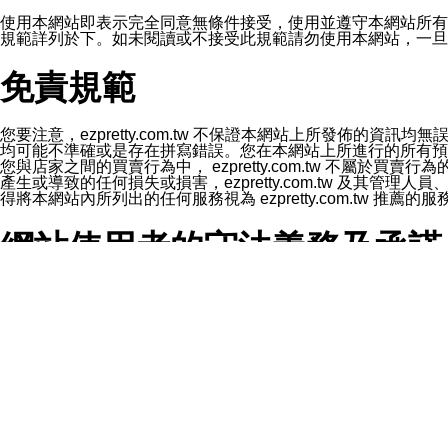
1.LINE 帳號設定的電話號碼與本公司/本服務所傳來的電話
2.該 LINE 帳號已在 LINE APP 設定中，同意接收通知型訊
使用本網站即表示完全同意無條件接受，使用並遵守本網站所有條款。您與
3.LINE 帳號未封鎖傳送訊息之 LINE 官方帳號。
規範詳列於下。如未閱讀或不接受此規範請勿使用本網站，一旦使用本
欲變更通知型訊息的設定，操作如下：
1.點選「主頁」＞「設定」
免責規範
2.點選「隱私設定」
3.點選「提供使用資料」
4.點選「LINE通知型訊息」
5.開關「接收LINE通知型訊息」
您要注意，ezpretty.com.tw 不保證本網站上所發佈
❗️關閉「接收通知型訊息」後，將不會接收到來自任何企業
均可能不準確或是存在拼寫錯誤。您在本網站上所進行的所有預訂服務均是與
您與店家之間的買賣行為中， ezpretty.com.tw 不
產生或導致的任何損失或損害，ezpretty.com.tw 及其管理
得將本網站內所列出的任何服務視為 ezpretty.com.tw 推
網站使用者的守法義務及承諾
本條款構成您與 ezPretty 間之有效契約。 本條款中如
年齡和責任
你向 ezpretty.com.tw您確認您已經達到使用本網站
網站時所產生的交易責任。