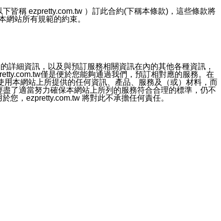
ezpretty.com.tw ）訂此合約(下稱本條款)，這些條款將
接受本網站所有規範的約束。
約店家的詳細資訊，以及與預訂服務相關資訊在內的其他各種資訊，
etty.com.tw僅是便於您能夠通過我們，預訂相對應的服務。在
對於因為使用本網站上所提供的任何資訊、產品、服務及（或）材料，而
m.tw 已經盡了適當努力確保本網站上所列的服務符合合理的標準，仍不
ezpretty.com.tw 將對此不承擔任何責任。
均應依誠實信用、平等互惠原則，共商解決之道。
力的法律責任。您理解使用本網站時及他人使用您的登錄資訊使用本