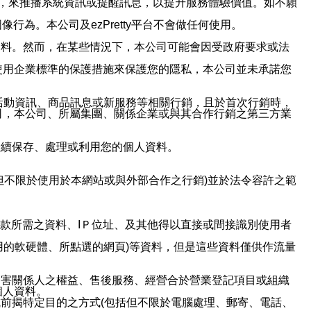
帳號，來推播系統資訊或提醒訊息，以提升服務體驗價值。如不願
行為。本公司及ezPretty平台不會做任何使用。
資料。然而，在某些情況下，本公司可能會因受政府要求或法
使用企業標準的保護措施來保護您的隱私，本公司並未承諾您
活動資訊、商品訊息或新服務等相關行銷，且於首次行銷時，
司，本公司、所屬集團、關係企業或與其合作行銷之第三方業
繼續保存、處理或利用您的個人資料。
但不限於使用於本網站或與外部合作之行銷)並於法令容許之範
或付款所需之資料、IＰ位址、及其他得以直接或間接識別使用者
用的軟硬體、所點選的網頁)等資料，但是這些資料僅供作流量
利害關係人之權益、售後服務、經營合於營業登記項目或組織
個人資料。
前揭特定目的之方式(包括但不限於電腦處理、郵寄、電話、