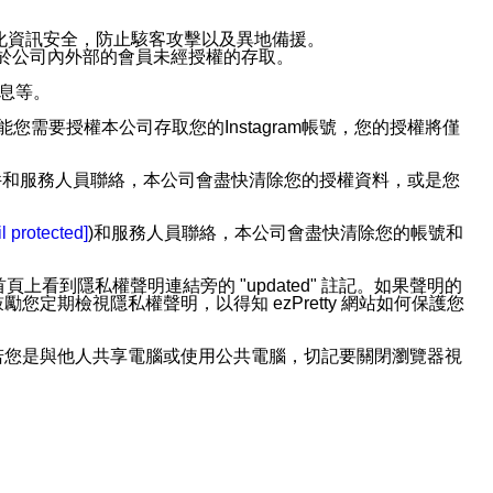
強化資訊安全，防止駭客攻擊以及異地備援。
免於公司內外部的會員未經授權的存取。
訊息等。
用此功能您需要授權本公司存取您的Instagram帳號，您的授權將僅
透過電子郵件和服務人員聯絡，本公司會盡快清除您的授權資料，或是您
。
l protected]
)和服務人員聯絡，本公司會盡快清除您的帳號和
上看到隱私權聲明連結旁的 "updated" 註記。如果聲明的
期檢視隱私權聲明，以得知 ezPretty 網站如何保護您
若您是與他人共享電腦或使用公共電腦，切記要關閉瀏覽器視
依照該資料或電子郵件所指示之方法、說明或功能連結，隨時
者，將可收到通知型訊息。