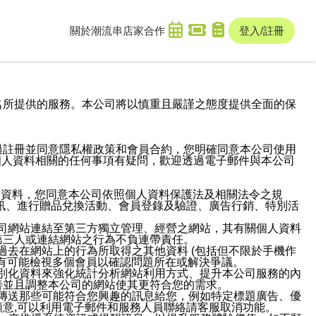
關於潮流串
店家合作
登入/註冊
域名及次級網域名所提供的服務。本公司將以慎重且嚴謹之態度提供全面的保
過註冊並同意隱私權政策和會員合約，您明確同意本公司使用
與個人資料相關的任何事項有疑問，歡迎透過電子郵件與本公司
人資料，您同意本公司依照個人資料保護法及相關法令之規
訊、進行贈品兌換活動、會員登錄及驗證、廣告行銷、特別活
本公司網站連結至第三方獨立管理、經營之網站，其有關個人資料
第三人或連結網站之行為不負連帶責任。
或過去在網站上的行為所取得之其他資料 (包括但不限於手機作
也有可能檢視多個會員以確認問題所在或解決爭議。
識別化資料來強化統計分析網站利用方式、提升本公司服務的內
善並且調整本公司的網站使其更符合您的需求。
並傳送那些可能符合您興趣的訊息給您，例如特定標題廣告、優
意,可以利用電子郵件和服務人員聯絡請客服取消功能。