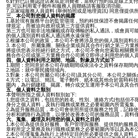
6.針對已註冊認證店家或是消費者，當執行預約或是線上支付
意,可以利用電子郵件和服務人員聯絡請客服取消功能。
7.店家端服務人員資料 (舉例拍照或是地理資訊) 同意僅提
三、本公司對您個人資料的揭露
1.基於現有服務平台的監管環境，預約科技保證不會揭露任
律規定，而被迫向政府或第三方提供資料。
第三方也可能非法地攔截或存取傳輸的私人通訊，或會員可
的個人識別資料或私人通訊將永遠保密。
2.根據本公司的政策，本公司不會將涉及您的個人識別資料
3. 本公司、所屬集團、關係企業或與其合作行銷之第三方
將提供您表示拒絕行銷之方式，本公司不會向您索取相關費
務合作公司或第三方業務合作公司將立即停止利用您的個人
四、個人資料利用之期間、地區、對象及方式如下
1.期間：您同意於本公司存續期間或依法令之資料保存期間
2.地區：就中華民國領域內。
3.對象：本公司所屬公司(本公司)及其分公司、本公司之關
4.方式：以電話、簡訊、電子郵件、紙本或其他合於當時科
圍內，為行銷建檔、揭露、轉介或交互運用予本公司及其合
五、個人資料之類別
本聲明所指之個人資料類別如下:
1.您提供之資料，包括您的姓名、性別、連絡方式(包括但不
身分之個人資料，及執行職務或業務之必要範圍內所需蒐集
2.為提升服務品質，本公司會依照所提供服務之性質，記錄
分析和網路行為調查，以便於改善本公司的服務品質，資料
六、蒐集、處理及利用您的個人資料之目的
1.本公司為提供良好服務、客戶管理與服務、提供預約服務
章程所定之業務及執行職務或業務之必要範圍內等以及為本
2.本公司僅蒐集為執行上述特定目的所必要提供之個人資料