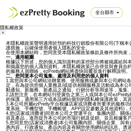
隱私權政策
×
本隱私權政策聲明適用於預約科技行銷股份有限公司(下稱本公司)於ezP
護措施，以確保使用者個人隱私的安全。
在使用本網站時，您同意受本隱私權政策條款及條件所拘束
一、適用範圍
根據以下所述，您的個人識別資料的某些部分將被揭露給與
和揭露您的個人識別資料。本隱私權政策已合併並與會員合約的
的服務人員聯絡，ezPretty網站將盡快回覆並進行解釋說明。
二、您同意本公司蒐集、處理及利用您的個人資料
1.當您與本公司網站洽辦業務、使用服務或參與本公司網站
定，在為提供您個人業務及/或提供相關服務及活動或為本
動通知、新服務、新產品之通知、行銷分析等用途等，蒐集
2.請您注意，在本網站刊登廣告之第三人或與本公司ezPr
的保護，適用第三方或各該網站個別的隱私權保護政策，其
3.本公司所屬ezPretty平台根據店家或消費者所要求的
業系統、手機型號、手機帳號、APP設定參數及其他資料)
4.您(店家或消費者)同意本公司之營運平台、集團內部、
容及產品，進而提升本公司的市場行銷及促銷、並且根據客
5.您同意您(店家或消費者)本公司集團內部、關係企業、
惠內容、行政通知、產品內容及有關您使用網站的訊息。透過