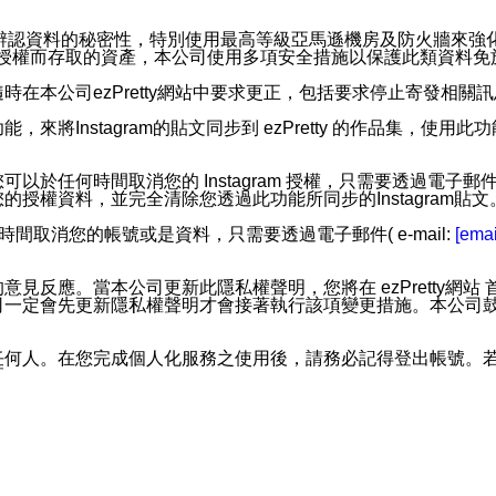
。
您個人辨認資料的秘密性，特別使用最高等級亞馬遜機房及防火牆來
失及未經授權而存取的資產，本公司使用多項安全措施以保護此類資料
在本公司ezPretty網站中要求更正，包括要求停止寄發相關
步功能，來將Instagram的貼文同步到 ezPretty 的作品集，使
步功能，您可以於任何時間取消您的 Instagram 授權，只需要
授權資料，並完全清除您透過此功能所同步的Instagram貼文
時間取消您的帳號或是資料，只需要透過電子郵件( e-mail:
[emai
應。當本公司更新此隱私權聲明，您將在 ezPretty網站 首頁
定會先更新隱私權聲明才會接著執行該項變更措施。本公司鼓勵您定
任何人。在您完成個人化服務之使用後，請務必記得登出帳號。
區。
並傳送或宣傳本網站各項服務之資料或電子郵件供您參考。您能
入本公司/本服務好友，您仍可接收到通知型訊息。
限，以廣告或其他目的的訊息皆不會被傳送。滿足以下三個條件