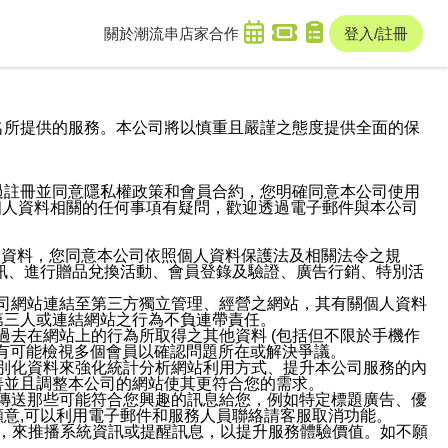
關於潮流串
店家合作
登入/註冊
域名及次級網域名所提供的服務。本公司將以慎重且嚴謹之態度提供全面的保
過註冊並同意隱私權政策和會員合約，您明確同意本公司使用
與個人資料相關的任何事項有疑問，歡迎透過電子郵件與本公司
人資料，您同意本公司依照個人資料保護法及相關法令之規
訊、進行贈品兌換活動、會員登錄及驗證、廣告行銷、特別活
本公司網站連結至第三方獨立管理、經營之網站，其有關個人資料
第三人或連結網站之行為不負連帶責任。
或過去在網站上的行為所取得之其他資料 (包括但不限於手機作
也有可能檢視多個會員以確認問題所在或解決爭議。
識別化資料來強化統計分析網站利用方式、提升本公司服務的內
善並且調整本公司的網站使其更符合您的需求。
並傳送那些可能符合您興趣的訊息給您，例如特定標題廣告、優
意,可以利用電子郵件和服務人員聯絡請客服取消功能。
帳號，來推播系統資訊或提醒訊息，以提升服務體驗價值。如不願