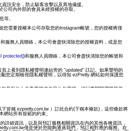
強化資訊安全，防止駭客攻擊以及異地備援。
免於公司內外部的會員未經授權的存取。
訊息等。
用此功能您需要授權本公司存取您的Instagram帳號，您的授權將僅
透過電子郵件和服務人員聯絡，本公司會盡快清除您的授權資料，或是您
。
l protected]
)和服務人員聯絡，本公司會盡快清除您的帳號和
上看到隱私權聲明連結旁的 "updated" 註記。如果聲明的
期檢視隱私權聲明，以得知 ezPretty 網站如何保護您
若您是與他人共享電腦或使用公共電腦，切記要關閉瀏覽器視
依照該資料或電子郵件所指示之方法、說明或功能連結，隨時
ezpretty.com.tw ）訂此合約(下稱本條款)，這些條款將
接受本網站所有規範的約束。
者，將可收到通知型訊息。
約店家的詳細資訊，以及與預訂服務相關資訊在內的其他各種資訊，
etty.com.tw僅是便於您能夠通過我們，預訂相對應的服務。在