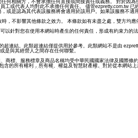
屬於買賣行為的任何相關方，不會承擔任何直接或間接責任或義務。 
人員、員工或代表人均對此不承擔任何責任。 儘管ezpretty.co
薦的服務，或是認為其代表該服務將會適用於該用戶。如果該服務不適用於您，
有一部無效時，不影響其他條款之效力。 本條款如有未盡之處，雙方
的合法年齡。可以針對您在使用本網站時產生的任何責任，形成有約束
官方帳號或認證官方帳號的通知型訊息。
網站的超連結。此類超連結僅提供用於參考。此類網站不是由 ezpret
或是與其經營人之間存在任何聯繫。
鈕、商標、服務標章及商品名稱均受中華民國國家法律及國際條
這些素材中所包含的所有權利，所有權、權益及智慧財產權。對於從本
或出售。除非本協議中明確指出，這些條款和條件中的任何內容
或任何協力廠商的業主權益中規定的任何權利的推斷結果。 如有任何人
其分公司、所屬機構、管理人員、代理人及其他合作夥伴和員工遭受的
構、管理人員、代理人及其他合作夥伴和員工不受損失。
依賴本網站上所提供的資訊、產品、服務或素材或通過使用本網
etty.com.tw提供電信及網路服務的提供商不會因您使用或不能使
etty.com.tw 不聲明、保證或承諾本網站或支持該網站的
影響本網站任何部分正常運行，且超出ezpretty.com.t
com.tw 不承擔任何責任。 在適用法律許可的最大範圍內，所
諾，其中包括但不僅限於其精確性、完整性或適銷性、品質或適用於特
些條款或是這些條款相關的權利。這些條款中使用的標題僅為了
款之內容及本網站上內容而不另行通知，同時，不對您、其他任何用戶