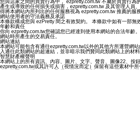
您與店家之間的買賣行為中， ezpretty.com.tw 不
3.LINE 帳號未封鎖傳送訊息之 LINE 官方帳號。
產生或導致的任何損失或損害，ezpretty.com.tw 及其管理
欲變更通知型訊息的設定，操作如下：
得將本網站內所列出的任何服務視為 ezpretty.com.tw 推
1.點選「主頁」＞「設定」
網站使用者的守法義務及承諾
2.點選「隱私設定」
本條款構成您與 ezPretty 間之有效契約。 本條款中如
3.點選「提供使用資料」
年齡和責任
4.點選「LINE通知型訊息」
你向 ezpretty.com.tw您確認您已經達到使用本網站
5.開關「接收LINE通知型訊息」
網站時所產生的交易責任。
❗️關閉「接收通知型訊息」後，將不會接收到來自任何企業
網站連結
本網站可能包含有通往ezpretty.com.tw以外的其他方所運營
入通往此類網站的超連結，並非暗示我們贊同此類網站上的材料
智慧財產權聲明
本網站上的所有資訊、內容、圖片、文字、聲音、圖像22、按
ezpretty.com.tw或其許可人（視情況而定）保留有
改、拷貝、傳播、發送、顯示、執行、複製、發佈、模仿、轉發
法或其他智慧財產權或 ezpretty.com.tw、其許可人
賠償
您同意因您使用本網站，而導致 ezpretty.com.tw、
您承擔賠償並保證 ezpretty.com.tw、其分公司、所屬機
免責聲明
您對本網站的所有使用均由您自擔風險。 因下載使用、參考或
己承擔全部責任。您同意 ezpretty.com.tw 及向ezpr
全部的索賠權利，無論是基於合約、侵權行為或其他依據。 ezpr
那些可損害或影響本網站管理、安全性、公正性和完整性，或是損害或
漏、中斷、刪除、缺陷、延遲或任何事件或事故，ezpretty.
其中包括但不僅限於有關本網站上服務、資訊及（或）聲明的保證或承
時間內對任一條款或多條條款的強制實施，不得將此視為放棄這
法律效應。 ezpretty.com.tw有權隨時變更本使用條