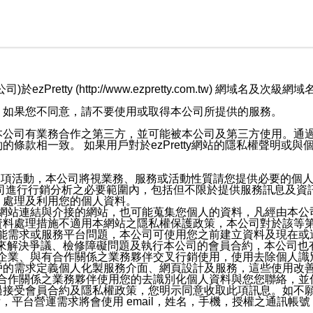
retty (http://www.ezpretty.com.tw) 網
，如果您不同意，請不要使用或取得本公司所提供的服務。
本公司有業務合作之第三方，並可能被本公司及第三方使用。通
條款相一致。 如果用戶對於ezPretty網站的隱私權聲明或
各項活動，本公司將視業務、服務或活動性質請您提供必要的個
公司進行行銷分析之必要範圍內，包括但不限於提供服務訊息及資
、處理及利用您的個人資料。
etty網站連結與介接的網站，也可能蒐集您個人的資料，凡經由
資料處理措施不適用本網站之隱私權保護政策，本公司對於該等
服務功能需求或服務平台問題，本公司可使用您之前建立資料及現在
，來解決爭議、檢修障礙問題及執行本公司的會員合約，本公司
關係企業、與有合作關係之業務夥伴交叉行銷使用，使用去除個人
戶的需求定義個人化製服務介面、網頁設計及服務，這些使用改
與有合作關係之業務夥伴使用您的去識別化個人資料與您您聯絡，
接受會員合約及隱私權政策，您明示同意收取此項訊息。如不願
，平台營運需求將會使用 email，姓名，手機，授權之通訊