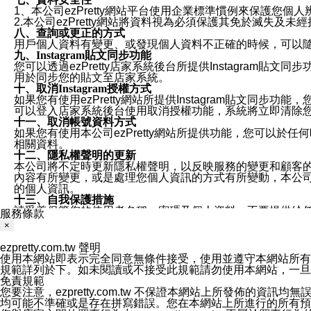
1、本公司ezPretty網站平台使用企業標準慣例來保護
2.本公司ezPretty網站將資料視為必須保護其免於滅
八、查詢或更正的方式
用戶個人資料有變更、或發現個人資料不正確的時候，可以隨時
九、Instagram貼文同步功能
您可以透過ezPretty店家系統後台所提供Instagram貼文同
用於同步您的貼文至店家系統。
十、取消Instagram授權方式
如果您有使用ezPretty網站所提供Instagram貼文同
可以登入店家系統後台使用取消授權功能，系統將立即清除您的
十一、取消帳號資料方式
如果您有使用本公司ezPretty網站所提供功能，您可以於任何
相關資料。
十二、隱私權聲明的更新
本公司將不定時更新隱私權聲明，以反映服務的變更和顧客的意見反
內容有所變更，或是處理您個人資訊的方式有所變動，本公司一
的個人資訊。
十三、自我保護措施
請妥善保管您的使用者名稱、密碼及個人資料，不要提供給
服務條款
窗，以防止他人讀取您的個人資料、信件或進入所機關管理
×
十四、傳送宣傳本站資訊或電子郵件之政策
您同意本公司網站，透過您所提供的郵件地址與您取得聯絡
ezpretty.com.tw 聲明
停止接收這些資料或電子郵件。
使用本網站即表示完全同意無條件接受，使用並遵守本網站所有條款。您與
十五、訊息通知
規範詳列於下。如未閱讀或不接受此規範請勿使用本網站，一旦使用本
本公司/本服務將以通知型訊息傳送重要訊息給您。即使未加
免責規範
本公司/本服務傳送之通知型訊息以對您有效且重要的訊息為
您要注意，ezpretty.com.tw 不保證本網站上所發佈
1.LINE 帳號設定的電話號碼與本公司/本服務所傳來的電話
均可能不準確或是存在拼寫錯誤。您在本網站上所進行的所有預訂服務均是與
2.該 LINE 帳號已在 LINE APP 設定中，同意接收通知型訊