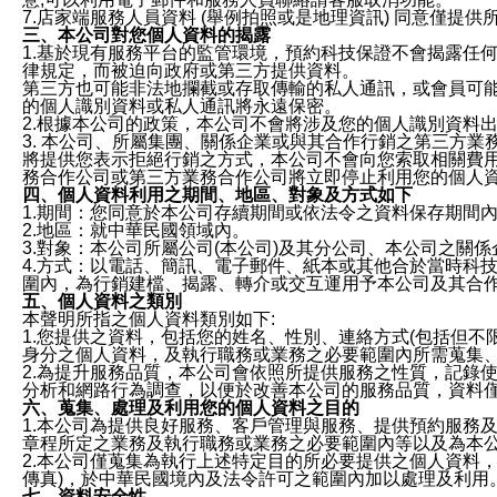
7.店家端服務人員資料 (舉例拍照或是地理資訊) 同意僅提
三、本公司對您個人資料的揭露
1.基於現有服務平台的監管環境，預約科技保證不會揭露任
律規定，而被迫向政府或第三方提供資料。
第三方也可能非法地攔截或存取傳輸的私人通訊，或會員可
的個人識別資料或私人通訊將永遠保密。
2.根據本公司的政策，本公司不會將涉及您的個人識別資料
3. 本公司、所屬集團、關係企業或與其合作行銷之第三方
將提供您表示拒絕行銷之方式，本公司不會向您索取相關費
務合作公司或第三方業務合作公司將立即停止利用您的個人
四、個人資料利用之期間、地區、對象及方式如下
1.期間：您同意於本公司存續期間或依法令之資料保存期間
2.地區：就中華民國領域內。
3.對象：本公司所屬公司(本公司)及其分公司、本公司之關
4.方式：以電話、簡訊、電子郵件、紙本或其他合於當時科
圍內，為行銷建檔、揭露、轉介或交互運用予本公司及其合
五、個人資料之類別
本聲明所指之個人資料類別如下:
1.您提供之資料，包括您的姓名、性別、連絡方式(包括但不
身分之個人資料，及執行職務或業務之必要範圍內所需蒐集
2.為提升服務品質，本公司會依照所提供服務之性質，記錄
分析和網路行為調查，以便於改善本公司的服務品質，資料
六、蒐集、處理及利用您的個人資料之目的
1.本公司為提供良好服務、客戶管理與服務、提供預約服務
章程所定之業務及執行職務或業務之必要範圍內等以及為本
2.本公司僅蒐集為執行上述特定目的所必要提供之個人資料
傳真)，於中華民國境內及法令許可之範圍內加以處理及利用
七、資料安全性