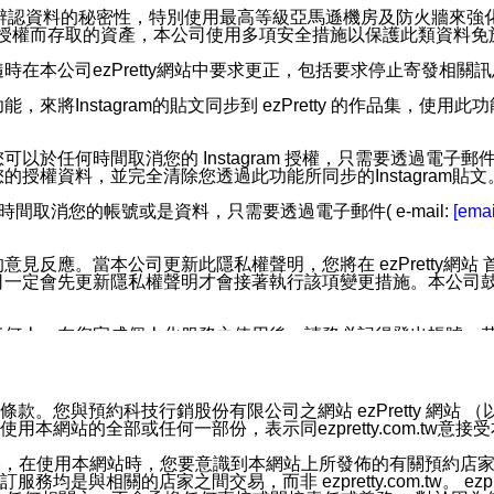
您個人辨認資料的秘密性，特別使用最高等級亞馬遜機房及防火牆來
失及未經授權而存取的資產，本公司使用多項安全措施以保護此類資料
在本公司ezPretty網站中要求更正，包括要求停止寄發相關
步功能，來將Instagram的貼文同步到 ezPretty 的作品集，使
步功能，您可以於任何時間取消您的 Instagram 授權，只需要
授權資料，並完全清除您透過此功能所同步的Instagram貼文
時間取消您的帳號或是資料，只需要透過電子郵件( e-mail:
[emai
應。當本公司更新此隱私權聲明，您將在 ezPretty網站 首頁
定會先更新隱私權聲明才會接著執行該項變更措施。本公司鼓勵您定
任何人。在您完成個人化服務之使用後，請務必記得登出帳號。
區。
並傳送或宣傳本網站各項服務之資料或電子郵件供您參考。您能
預約科技行銷股份有限公司之網站 ezPretty 網站 （以下皆稱 
網站的全部或任何一部份，表示同ezpretty.com.tw意
入本公司/本服務好友，您仍可接收到通知型訊息。
限，以廣告或其他目的的訊息皆不會被傳送。滿足以下三個條件
的資訊均無誤，在使用本網站時，您要意識到本網站上所發佈的有關預
號碼比對相符。
相關的店家之間交易，而非 ezpretty.com.tw。 ezpr
息。