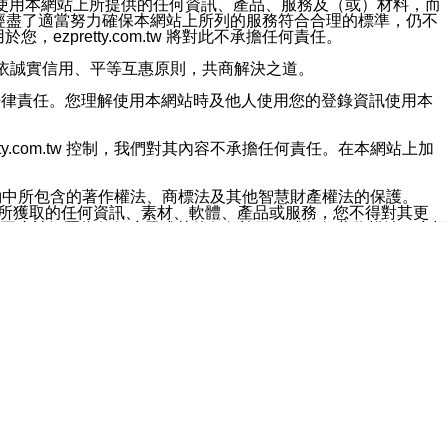
對於因為使用本網站上所提供的任何資訊、產品、服務及（或）材料，而
m.tw 已經盡了適當努力確保本網站上所列的服務符合合理的標準，仍不
ezpretty.com.tw 將對此不承擔任何責任。
均應依誠實信用、平等互惠原則，共商解決之道。
力的法律責任。您理解使用本網站時及他人使用您的登錄資訊使用本
ty.com.tw 控制，我們對其內容不承擔任何責任。在本網站上加
約中所包含的著作權法、商標法及其他智慧財產權法的保護。
網站上所獲取的任何資訊、素材、軟體、產品或服務，您不得對其更
不應被解釋為任何暗示或其他任何許可，或任何著作權法、商標
違反此規定，我們將追究其法律責任。
任何損失、責任及協力廠商的任何索賠或要求（包括律師費），將由
站而獲取到的資訊，而導致您遭受的任何風險或損失，將由您自
用本網站而造成的任何損失負責，同時，您會在此放棄有關此損失的所有及
伺服器不會發生缺陷，其中包括但不僅限於病毒或其他有害元素。對於
w 控制範圍的任何病毒感染、BUG、篡改、技術故障、錯誤、遺
有明示、暗示或法定及其他聲明、保證和條款均予以最大限度的排除，
定目的等。 ezpretty.com.tw 不能持續或在某階段
方便目的，其不應影響這些條款的範圍或意義，或是產生其他的
或任何協力廠商承擔任何責任。 在每次訪問網站時，您應檢查一下這