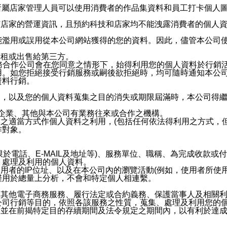
供所屬店家管理人員可以使用消費者的作品集資料和員工打卡個人圖像
何店家的營運資訊，且預約科技和店家均不能洩露消費者的個人
能濫用或誤用從本公司網站獲得的您的資料。因此，儘管本公司
出租或出售給第三方。
業務合作公司會在您同意之情形下，始得利用您的個人資料於行銷
用。如您拒絕接受行銷服務或嗣後欲拒絕時，均可隨時通知本公
資料行銷。
內，以及您的個人資料蒐集之目的消失或期限屆滿時，本公司得
係企業、其他與本公司有業務往來或合作之機構。
技之適當方式作個人資料之利用，(包括任何依法得利用之方式，
作對象。
限於電話、E-MAIL及地址等)、服務單位、職稱、為完成收款
、處理及利用的個人資料。
使用者的IP位址、以及在本公司內的瀏覽活動(例如，使用者所使
僅用於總量上分析，不會和特定個人相連繫。
及其他電子商務服務、履行法定或合約義務、保護當事人及相關
公司行銷等目的，依照各該服務之性質，蒐集、處理及利用您的
，並在前揭特定目的存續期間及法令規定之期間內，以有利於達成
。