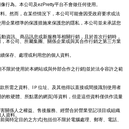
行為。本公司及ezPretty平台不會做任何使用。
資料。然而，在某些情況下，本公司可能會因受政府要求或法
使用企業標準的保護措施來保護您的隱私，本公司並未承諾您
活動資訊、商品訊息或新服務等相關行銷，且於首次行銷時，
司，本公司、所屬集團、關係企業或與其合作行銷之第三方業
繼續保存、處理或利用您的個人資料。
但不限於使用於本網站或與外部合作之行銷)並於法令容許之範
或付款所需之資料、IＰ位址、及其他得以直接或間接識別使用者
用的軟硬體、所點選的網頁)等資料，但是這些資料僅供作流量
利害關係人之權益、售後服務、經營合於營業登記項目或組織
個人資料。
前揭特定目的之方式(包括但不限於電腦處理、郵寄、電話、