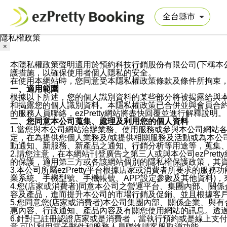
隱私權政策
×
本隱私權政策聲明適用於預約科技行銷股份有限公司(下稱本公司)於ezP
護措施，以確保使用者個人隱私的安全。
在使用本網站時，您同意受本隱私權政策條款及條件所拘束
一、適用範圍
根據以下所述，您的個人識別資料的某些部分將被揭露給與
和揭露您的個人識別資料。本隱私權政策已合併並與會員合約的
的服務人員聯絡，ezPretty網站將盡快回覆並進行解釋說明。
二、您同意本公司蒐集、處理及利用您的個人資料
1.當您與本公司網站洽辦業務、使用服務或參與本公司網站
定，在為提供您個人業務及/或提供相關服務及活動或為本
動通知、新服務、新產品之通知、行銷分析等用途等，蒐集
2.請您注意，在本網站刊登廣告之第三人或與本公司ezPr
的保護，適用第三方或各該網站個別的隱私權保護政策，其
3.本公司所屬ezPretty平台根據店家或消費者所要求的
業系統、手機型號、手機帳號、APP設定參數及其他資料)
4.您(店家或消費者)同意本公司之營運平台、集團內部、
容及產品，進而提升本公司的市場行銷及促銷、並且根據客
5.您同意您(店家或消費者)本公司集團內部、關係企業、
惠內容、行政通知、產品內容及有關您使用網站的訊息。透過
6.針對已註冊認證店家或是消費者，當執行預約或是線上支付
意,可以利用電子郵件和服務人員聯絡請客服取消功能。