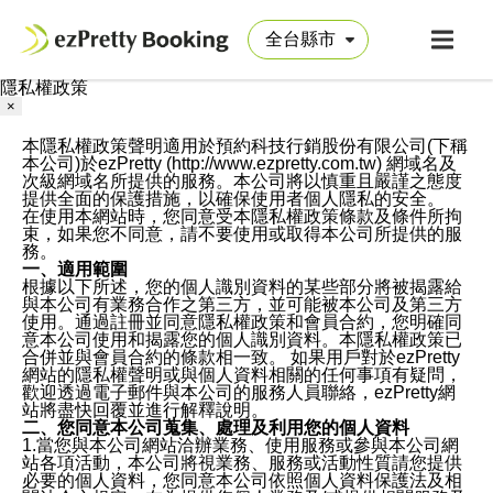
隱私權政策
×
本隱私權政策聲明適用於預約科技行銷股份有限公司(下稱
本公司)於ezPretty (http://www.ezpretty.com.tw) 網域名及
次級網域名所提供的服務。本公司將以慎重且嚴謹之態度
提供全面的保護措施，以確保使用者個人隱私的安全。
在使用本網站時，您同意受本隱私權政策條款及條件所拘
束，如果您不同意，請不要使用或取得本公司所提供的服
務。
一、適用範圍
根據以下所述，您的個人識別資料的某些部分將被揭露給
與本公司有業務合作之第三方，並可能被本公司及第三方
使用。通過註冊並同意隱私權政策和會員合約，您明確同
意本公司使用和揭露您的個人識別資料。本隱私權政策已
合併並與會員合約的條款相一致。 如果用戶對於ezPretty
網站的隱私權聲明或與個人資料相關的任何事項有疑問，
歡迎透過電子郵件與本公司的服務人員聯絡，ezPretty網
站將盡快回覆並進行解釋說明。
二、您同意本公司蒐集、處理及利用您的個人資料
1.當您與本公司網站洽辦業務、使用服務或參與本公司網
站各項活動，本公司將視業務、服務或活動性質請您提供
必要的個人資料，您同意本公司依照個人資料保護法及相