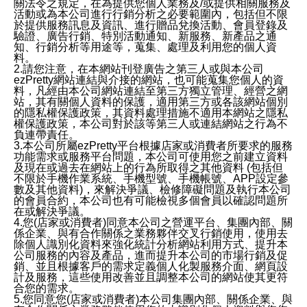
關法令之規定，在為提供您個人業務及/或提供相關服務及
活動或為本公司進行行銷分析之必要範圍內，包括但不限
於提供服務訊息及資訊、進行贈品兌換活動、會員登錄及
驗證、廣告行銷、特別活動通知、新服務、新產品之通
知、行銷分析等用途等，蒐集、處理及利用您的個人資
料。
2.請您注意，在本網站刊登廣告之第三人或與本公司
ezPretty網站連結與介接的網站，也可能蒐集您個人的資
料，凡經由本公司網站連結至第三方獨立管理、經營之網
站，其有關個人資料的保護，適用第三方或各該網站個別
的隱私權保護政策，其資料處理措施不適用本網站之隱私
權保護政策，本公司對於該等第三人或連結網站之行為不
負連帶責任。
3.本公司所屬ezPretty平台根據店家或消費者所要求的服務
功能需求或服務平台問題，本公司可使用您之前建立資料
及現在或過去在網站上的行為所取得之其他資料 (包括但
不限於手機作業系統、手機型號、手機帳號、APP設定參
數及其他資料)，來解決爭議、檢修障礙問題及執行本公司
的會員合約，本公司也有可能檢視多個會員以確認問題所
在或解決爭議。
4.您(店家或消費者)同意本公司之營運平台、集團內部、關
係企業、與有合作關係之業務夥伴交叉行銷使用，使用去
除個人識別化資料來強化統計分析網站利用方式、提升本
公司服務的內容及產品，進而提升本公司的市場行銷及促
銷、並且根據客戶的需求定義個人化製服務介面、網頁設
計及服務，這些使用改善並且調整本公司的網站使其更符
合您的需求。
5.您同意您(店家或消費者)本公司集團內部、關係企業、與