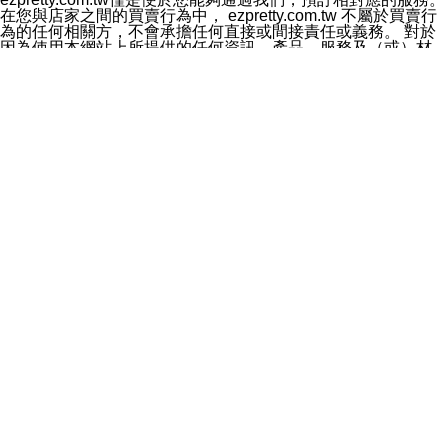
料於行銷活動資訊、商品訊息或新服務等相關行銷，且於
在您與店家之間的買賣行為中， ezpretty.com.tw 不屬於買賣行
首次行銷時，將提供您表示拒絕行銷之方式，本公司不會
為的任何相關方，不會承擔任何直接或間接責任或義務。 對於
向您索取相關費用。如您拒絕接受行銷服務或嗣後欲拒絕
因為使用本網站上所提供的任何資訊、產品、服務及（或）材
時，均可隨時通知本公司，本公司、所屬集團、關係企業
料，而產生或導致的任何損失或損害，ezpretty.com.tw 及其管
或與其合作行銷之第三方業務合作公司或第三方業務合作
理人員、員工或代表人均對此不承擔任何責任。 儘管
公司將立即停止利用您的個人資料行銷。
ezpretty.com.tw 已經盡了適當努力確保本網站上所列的服務符
四、個人資料利用之期間、地區、對象及方式如下
合合理的標準，仍不得將本網站內所列出的任何服務視為
1.期間：您同意於本公司存續期間或依法令之資料保存期
ezpretty.com.tw 推薦的服務，或是認為其代表該服務將會適用
間內，以及您的個人資料蒐集之目的消失或期限屆滿時，
於該用戶。如果該服務不適用於您，ezpretty.com.tw 將對此不
本公司得繼續保存、處理或利用您的個人資料。
承擔任何責任。
2.地區：就中華民國領域內。
網站使用者的守法義務及承諾
3.對象：本公司所屬公司(本公司)及其分公司、本公司之關
本條款構成您與 ezPretty 間之有效契約。 本條款中如有一部無
係企業、其他與本公司有業務往來或合作之機構。
效時，不影響其他條款之效力。 本條款如有未盡之處，雙方均
4.方式：以電話、簡訊、電子郵件、紙本或其他合於當時
應依誠實信用、平等互惠原則，共商解決之道。
科技之適當方式作個人資料之利用，(包括任何依法得利用
年齡和責任
之方式，但不限於使用於本網站或與外部合作之行銷)並於
你向 ezpretty.com.tw您確認您已經達到使用本網站的合法年
法令容許之範圍內，為行銷建檔、揭露、轉介或交互運用
齡。可以針對您在使用本網站時產生的任何責任，形成有約束力
予本公司及其合作對象。
的法律責任。您理解使用本網站時及他人使用您的登錄資訊使用
五、個人資料之類別
本網站時所產生的交易責任。
本聲明所指之個人資料類別如下:
網站連結
1.您提供之資料，包括您的姓名、性別、連絡方式(包括但
本網站可能包含有通往ezpretty.com.tw以外的其他方所運營網站
不限於電話、E-MAIL及地址等)、服務單位、職稱、為完
的超連結。此類超連結僅提供用於參考。此類網站不是由
成收款或付款所需之資料、IＰ位址、及其他得以直接或間
ezpretty.com.tw 控制，我們對其內容不承擔任何責任。在本網
接識別使用者身分之個人資料，及執行職務或業務之必要
站上加入通往此類網站的超連結，並非暗示我們贊同此類網站上
範圍內所需蒐集、處理及利用的個人資料。
的材料或是與其經營人之間存在任何聯繫。
2.為提升服務品質，本公司會依照所提供服務之性質，記
智慧財產權聲明
錄使用者的IP位址、以及在本公司內的瀏覽活動(例如，使
本網站上的所有資訊、內容、圖片、文字、聲音、圖像22、按
用者所使用的軟硬體、所點選的網頁)等資料，但是這些資
鈕、商標、服務標章及商品名稱均受中華民國國家法律及國際條