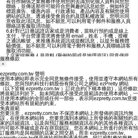
有合作關係之業務夥伴使用您的去識別化個人資料與您您
聯絡，並傳送那些可能符合您興趣的訊息給您，例如特定
標題廣告、優惠內容、行政通知、產品內容及有關您使用
網站的訊息。透過接受會員合約及隱私權政策，您明示同
意收取此項訊息。如不願意,可以利用電子郵件和服務人員
聯絡請客服取消功能。
6.針對已註冊認證店家或是消費者，當執行預約或是線上
支付，平台營運需求將會使用 email，姓名，手機，授權
之通訊帳號，來推播系統資訊或提醒訊息，以提升服務體
驗價值。如不願意,可以利用電子郵件和服務人員聯絡請客
服取消功能。
7.店家端服務人員資料 (舉例拍照或是地理資訊) 同意僅提
服務條款
供所屬店家管理人員可以使用消費者的作品集資料和員工
×
打卡個人圖像行為。本公司及ezPretty平台不會做任何使
用。
ezpretty.com.tw 聲明
三、本公司對您個人資料的揭露
使用本網站即表示完全同意無條件接受，使用並遵守本網站所有
1.基於現有服務平台的監管環境，預約科技保證不會揭露
條款。您與預約科技行銷股份有限公司之網站 ezPretty 網站
任何店家的營運資訊，且預約科技和店家均不能洩露消費
（以下皆稱 ezpretty.com.tw ）訂此合約(下稱本條款)，這些條款
者的個人資料。然而，在某些情況下，本公司可能會因受
將規範詳列於下。如未閱讀或不接受此規範請勿使用本網站，一
政府要求或法律規定，而被迫向政府或第三方提供資料。
旦使用本網站的全部或任何一部份，表示同ezpretty.com.tw意接
第三方也可能非法地攔截或存取傳輸的私人通訊，或會員
受本網站所有規範的約束。
可能濫用或誤用從本公司網站獲得的您的資料。因此，儘
免責規範
管本公司使用企業標準的保護措施來保護您的隱私，本公
您要注意，ezpretty.com.tw 不保證本網站上所發佈的資訊均無
司並未承諾您的個人識別資料或私人通訊將永遠保密。
誤，在使用本網站時，您要意識到本網站上所發佈的有關預約店
2.根據本公司的政策，本公司不會將涉及您的個人識別資
家的詳細資訊，以及與預訂服務相關資訊在內的其他各種資訊，
料出租或出售給第三方。
均可能不準確或是存在拼寫錯誤。您在本網站上所進行的所有預
3. 本公司、所屬集團、關係企業或與其合作行銷之第三方
訂服務均是與相關的店家之間交易，而非 ezpretty.com.tw。
業務合作公司會在您同意之情形下，始得利用您的個人資
ezpretty.com.tw僅是便於您能夠通過我們，預訂相對應的服務。