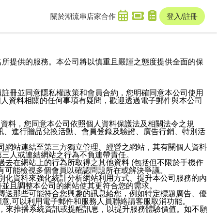
關於潮流串
店家合作
登入/註冊
域名及次級網域名所提供的服務。本公司將以慎重且嚴謹之態度提供全面的保
過註冊並同意隱私權政策和會員合約，您明確同意本公司使用
與個人資料相關的任何事項有疑問，歡迎透過電子郵件與本公司
人資料，您同意本公司依照個人資料保護法及相關法令之規
訊、進行贈品兌換活動、會員登錄及驗證、廣告行銷、特別活
本公司網站連結至第三方獨立管理、經營之網站，其有關個人資料
第三人或連結網站之行為不負連帶責任。
或過去在網站上的行為所取得之其他資料 (包括但不限於手機作
也有可能檢視多個會員以確認問題所在或解決爭議。
識別化資料來強化統計分析網站利用方式、提升本公司服務的內
善並且調整本公司的網站使其更符合您的需求。
並傳送那些可能符合您興趣的訊息給您，例如特定標題廣告、優
意,可以利用電子郵件和服務人員聯絡請客服取消功能。
帳號，來推播系統資訊或提醒訊息，以提升服務體驗價值。如不願