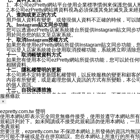
1、本公司ezPretty網站平台使用企業標準慣例來保護
2.本公司ezPretty網站將資料視為必須保護其免於滅
八、查詢或更正的方式
用戶個人資料有變更、或發現個人資料不正確的時候，可以隨時
九、Instagram貼文同步功能
您可以透過ezPretty店家系統後台所提供Instagram貼文同
用於同步您的貼文至店家系統。
十、取消Instagram授權方式
如果您有使用ezPretty網站所提供Instagram貼文同
可以登入店家系統後台使用取消授權功能，系統將立即清除您的
十一、取消帳號資料方式
如果您有使用本公司ezPretty網站所提供功能，您可以於任何
相關資料。
十二、隱私權聲明的更新
本公司將不定時更新隱私權聲明，以反映服務的變更和顧客的意見反
內容有所變更，或是處理您個人資訊的方式有所變動，本公司一
的個人資訊。
十三、自我保護措施
請妥善保管您的使用者名稱、密碼及個人資料，不要提供給
服務條款
窗，以防止他人讀取您的個人資料、信件或進入所機關管理
×
十四、傳送宣傳本站資訊或電子郵件之政策
您同意本公司網站，透過您所提供的郵件地址與您取得聯絡
ezpretty.com.tw 聲明
停止接收這些資料或電子郵件。
使用本網站即表示完全同意無條件接受，使用並遵守本網站所有條款。您與
十五、訊息通知
規範詳列於下。如未閱讀或不接受此規範請勿使用本網站，一旦使用本
本公司/本服務將以通知型訊息傳送重要訊息給您。即使未加
免責規範
本公司/本服務傳送之通知型訊息以對您有效且重要的訊息為
您要注意，ezpretty.com.tw 不保證本網站上所發佈
1.LINE 帳號設定的電話號碼與本公司/本服務所傳來的電話
均可能不準確或是存在拼寫錯誤。您在本網站上所進行的所有預訂服務均是與
2.該 LINE 帳號已在 LINE APP 設定中，同意接收通知型訊