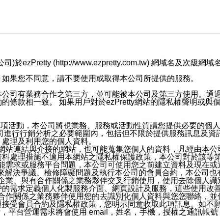
retty (http://www.ezpretty.com.tw) 網
，如果您不同意，請不要使用或取得本公司所提供的服務。
本公司有業務合作之第三方，並可能被本公司及第三方使用。通
條款相一致。 如果用戶對於ezPretty網站的隱私權聲明或
各項活動，本公司將視業務、服務或活動性質請您提供必要的個
公司進行行銷分析之必要範圍內，包括但不限於提供服務訊息及資
、處理及利用您的個人資料。
etty網站連結與介接的網站，也可能蒐集您個人的資料，凡經由
資料處理措施不適用本網站之隱私權保護政策，本公司對於該等
服務功能需求或服務平台問題，本公司可使用您之前建立資料及現在
，來解決爭議、檢修障礙問題及執行本公司的會員合約，本公司
關係企業、與有合作關係之業務夥伴交叉行銷使用，使用去除個人
戶的需求定義個人化製服務介面、網頁設計及服務，這些使用改
與有合作關係之業務夥伴使用您的去識別化個人資料與您您聯絡，
接受會員合約及隱私權政策，您明示同意收取此項訊息。如不願
，平台營運需求將會使用 email，姓名，手機，授權之通訊