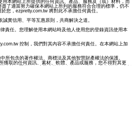
對於因為使用本網站上所提供的任何資訊、產品、服務及（或）材料，而
m.tw 已經盡了適當努力確保本網站上所列的服務符合合理的標準，仍不
ezpretty.com.tw 將對此不承擔任何責任。
均應依誠實信用、平等互惠原則，共商解決之道。
力的法律責任。您理解使用本網站時及他人使用您的登錄資訊使用本
ty.com.tw 控制，我們對其內容不承擔任何責任。在本網站上加
約中所包含的著作權法、商標法及其他智慧財產權法的保護。
網站上所獲取的任何資訊、素材、軟體、產品或服務，您不得對其更
不應被解釋為任何暗示或其他任何許可，或任何著作權法、商標
違反此規定，我們將追究其法律責任。
任何損失、責任及協力廠商的任何索賠或要求（包括律師費），將由
站而獲取到的資訊，而導致您遭受的任何風險或損失，將由您自
用本網站而造成的任何損失負責，同時，您會在此放棄有關此損失的所有及
伺服器不會發生缺陷，其中包括但不僅限於病毒或其他有害元素。對於
w 控制範圍的任何病毒感染、BUG、篡改、技術故障、錯誤、遺
有明示、暗示或法定及其他聲明、保證和條款均予以最大限度的排除，
定目的等。 ezpretty.com.tw 不能持續或在某階段
方便目的，其不應影響這些條款的範圍或意義，或是產生其他的
或任何協力廠商承擔任何責任。 在每次訪問網站時，您應檢查一下這