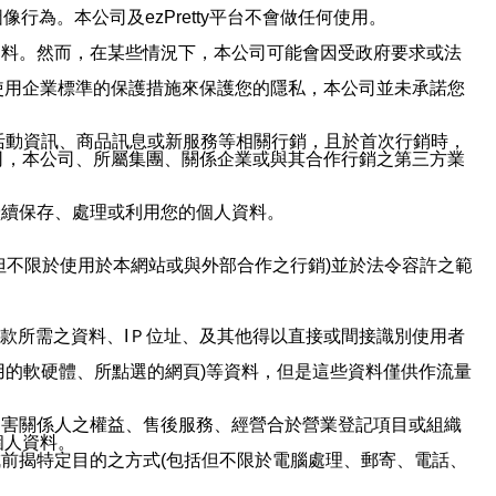
行為。本公司及ezPretty平台不會做任何使用。
資料。然而，在某些情況下，本公司可能會因受政府要求或法
使用企業標準的保護措施來保護您的隱私，本公司並未承諾您
活動資訊、商品訊息或新服務等相關行銷，且於首次行銷時，
司，本公司、所屬集團、關係企業或與其合作行銷之第三方業
繼續保存、處理或利用您的個人資料。
但不限於使用於本網站或與外部合作之行銷)並於法令容許之範
或付款所需之資料、IＰ位址、及其他得以直接或間接識別使用者
用的軟硬體、所點選的網頁)等資料，但是這些資料僅供作流量
利害關係人之權益、售後服務、經營合於營業登記項目或組織
個人資料。
前揭特定目的之方式(包括但不限於電腦處理、郵寄、電話、