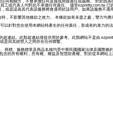
屬於買賣行為的任何相關方，不會承擔任何直接或間接責任或義務。 
人員、員工或代表人均對此不承擔任何責任。 儘管ezpretty.co
薦的服務，或是認為其代表該服務將會適用於該用戶。如果該服務不適用於您，
有一部無效時，不影響其他條款之效力。 本條款如有未盡之處，雙方
的合法年齡。可以針對您在使用本網站時產生的任何責任，形成有約束
官方帳號或認證官方帳號的通知型訊息。
網站的超連結。此類超連結僅提供用於參考。此類網站不是由 ezpret
或是與其經營人之間存在任何聯繫。
鈕、商標、服務標章及商品名稱均受中華民國國家法律及國際條
這些素材中所包含的所有權利，所有權、權益及智慧財產權。對於從本
或出售。除非本協議中明確指出，這些條款和條件中的任何內容
或任何協力廠商的業主權益中規定的任何權利的推斷結果。 如有任何人
其分公司、所屬機構、管理人員、代理人及其他合作夥伴和員工遭受的
構、管理人員、代理人及其他合作夥伴和員工不受損失。
依賴本網站上所提供的資訊、產品、服務或素材或通過使用本網
etty.com.tw提供電信及網路服務的提供商不會因您使用或不能使
etty.com.tw 不聲明、保證或承諾本網站或支持該網站的
影響本網站任何部分正常運行，且超出ezpretty.com.t
com.tw 不承擔任何責任。 在適用法律許可的最大範圍內，所
諾，其中包括但不僅限於其精確性、完整性或適銷性、品質或適用於特
些條款或是這些條款相關的權利。這些條款中使用的標題僅為了
款之內容及本網站上內容而不另行通知，同時，不對您、其他任何用戶