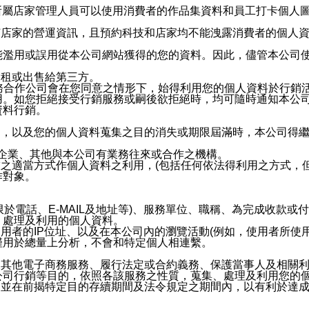
供所屬店家管理人員可以使用消費者的作品集資料和員工打卡個人圖像
何店家的營運資訊，且預約科技和店家均不能洩露消費者的個人
能濫用或誤用從本公司網站獲得的您的資料。因此，儘管本公司
出租或出售給第三方。
業務合作公司會在您同意之情形下，始得利用您的個人資料於行銷
用。如您拒絕接受行銷服務或嗣後欲拒絕時，均可隨時通知本公
資料行銷。
內，以及您的個人資料蒐集之目的消失或期限屆滿時，本公司得
係企業、其他與本公司有業務往來或合作之機構。
技之適當方式作個人資料之利用，(包括任何依法得利用之方式，
作對象。
限於電話、E-MAIL及地址等)、服務單位、職稱、為完成收款
、處理及利用的個人資料。
使用者的IP位址、以及在本公司內的瀏覽活動(例如，使用者所使
僅用於總量上分析，不會和特定個人相連繫。
及其他電子商務服務、履行法定或合約義務、保護當事人及相關
公司行銷等目的，依照各該服務之性質，蒐集、處理及利用您的
，並在前揭特定目的存續期間及法令規定之期間內，以有利於達成
。