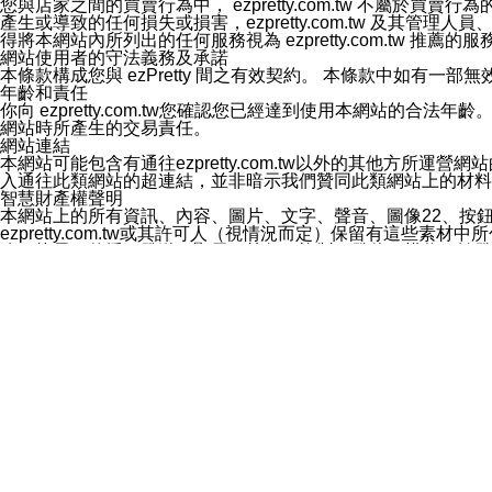
您與店家之間的買賣行為中， ezpretty.com.tw 不
3.LINE 帳號未封鎖傳送訊息之 LINE 官方帳號。
產生或導致的任何損失或損害，ezpretty.com.tw 及其管理
欲變更通知型訊息的設定，操作如下：
得將本網站內所列出的任何服務視為 ezpretty.com.tw 推
1.點選「主頁」＞「設定」
網站使用者的守法義務及承諾
2.點選「隱私設定」
本條款構成您與 ezPretty 間之有效契約。 本條款中如
3.點選「提供使用資料」
年齡和責任
4.點選「LINE通知型訊息」
你向 ezpretty.com.tw您確認您已經達到使用本網站
5.開關「接收LINE通知型訊息」
網站時所產生的交易責任。
❗️關閉「接收通知型訊息」後，將不會接收到來自任何企業
網站連結
本網站可能包含有通往ezpretty.com.tw以外的其他方所運營
入通往此類網站的超連結，並非暗示我們贊同此類網站上的材料
智慧財產權聲明
本網站上的所有資訊、內容、圖片、文字、聲音、圖像22、按
ezpretty.com.tw或其許可人（視情況而定）保留有
改、拷貝、傳播、發送、顯示、執行、複製、發佈、模仿、轉發
法或其他智慧財產權或 ezpretty.com.tw、其許可人
賠償
您同意因您使用本網站，而導致 ezpretty.com.tw、
您承擔賠償並保證 ezpretty.com.tw、其分公司、所屬機
免責聲明
您對本網站的所有使用均由您自擔風險。 因下載使用、參考或
己承擔全部責任。您同意 ezpretty.com.tw 及向ezpr
全部的索賠權利，無論是基於合約、侵權行為或其他依據。 ezpr
那些可損害或影響本網站管理、安全性、公正性和完整性，或是損害或
漏、中斷、刪除、缺陷、延遲或任何事件或事故，ezpretty.
其中包括但不僅限於有關本網站上服務、資訊及（或）聲明的保證或承
時間內對任一條款或多條條款的強制實施，不得將此視為放棄這
法律效應。 ezpretty.com.tw有權隨時變更本使用條