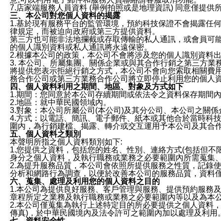
7.店家端服務人員資料 (舉例拍照或是地理資訊) 同意僅提
三、本公司對您個人資料的揭露
1.基於現有服務平台的監管環境，預約科技保證不會揭露任
律規定，而被迫向政府或第三方提供資料。
第三方也可能非法地攔截或存取傳輸的私人通訊，或會員可
的個人識別資料或私人通訊將永遠保密。
2.根據本公司的政策，本公司不會將涉及您的個人識別資料
3. 本公司、所屬集團、關係企業或與其合作行銷之第三方
將提供您表示拒絕行銷之方式，本公司不會向您索取相關費
務合作公司或第三方業務合作公司將立即停止利用您的個人
四、個人資料利用之期間、地區、對象及方式如下
1.期間：您同意於本公司存續期間或依法令之資料保存期間
2.地區：就中華民國領域內。
3.對象：本公司所屬公司(本公司)及其分公司、本公司之關
4.方式：以電話、簡訊、電子郵件、紙本或其他合於當時科
圍內，為行銷建檔、揭露、轉介或交互運用予本公司及其合
五、個人資料之類別
本聲明所指之個人資料類別如下:
1.您提供之資料，包括您的姓名、性別、連絡方式(包括但不
身分之個人資料，及執行職務或業務之必要範圍內所需蒐集
2.為提升服務品質，本公司會依照所提供服務之性質，記錄
分析和網路行為調查，以便於改善本公司的服務品質，資料
六、蒐集、處理及利用您的個人資料之目的
1.本公司為提供良好服務、客戶管理與服務、提供預約服務
章程所定之業務及執行職務或業務之必要範圍內等以及為本
2.本公司僅蒐集為執行上述特定目的所必要提供之個人資料
傳真)，於中華民國境內及法令許可之範圍內加以處理及利用
七、資料安全性