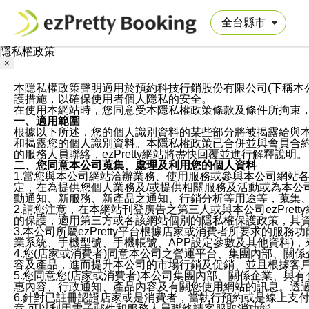
隱私權政策
×
本隱私權政策聲明適用於預約科技行銷股份有限公司(下稱本公司)於ezP
護措施，以確保使用者個人隱私的安全。
在使用本網站時，您同意受本隱私權政策條款及條件所拘束
一、適用範圍
根據以下所述，您的個人識別資料的某些部分將被揭露給與
和揭露您的個人識別資料。本隱私權政策已合併並與會員合約的
的服務人員聯絡，ezPretty網站將盡快回覆並進行解釋說明。
二、您同意本公司蒐集、處理及利用您的個人資料
1.當您與本公司網站洽辦業務、使用服務或參與本公司網站
定，在為提供您個人業務及/或提供相關服務及活動或為本
動通知、新服務、新產品之通知、行銷分析等用途等，蒐集
2.請您注意，在本網站刊登廣告之第三人或與本公司ezPr
的保護，適用第三方或各該網站個別的隱私權保護政策，其
3.本公司所屬ezPretty平台根據店家或消費者所要求的
業系統、手機型號、手機帳號、APP設定參數及其他資料)
4.您(店家或消費者)同意本公司之營運平台、集團內部、
容及產品，進而提升本公司的市場行銷及促銷、並且根據客
5.您同意您(店家或消費者)本公司集團內部、關係企業、
惠內容、行政通知、產品內容及有關您使用網站的訊息。透過
6.針對已註冊認證店家或是消費者，當執行預約或是線上支付
意,可以利用電子郵件和服務人員聯絡請客服取消功能。