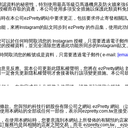
您個人辨認資料的秘密性，特別使用最高等級亞馬遜機房及防火牆來
失及未經授權而存取的資產，本公司使用多項安全措施以保護此類資料
在本公司ezPretty網站中要求更正，包括要求停止寄發相關
步功能，來將Instagram的貼文同步到 ezPretty 的作品集，使
步功能，您可以於任何時間取消您的 Instagram 授權，只需要
授權資料，並完全清除您透過此功能所同步的Instagram貼文
時間取消您的帳號或是資料，只需要透過電子郵件( e-mail:
[emai
應。當本公司更新此隱私權聲明，您將在 ezPretty網站 首頁
定會先更新隱私權聲明才會接著執行該項變更措施。本公司鼓勵您定
任何人。在您完成個人化服務之使用後，請務必記得登出帳號。
區。
並傳送或宣傳本網站各項服務之資料或電子郵件供您參考。您能
預約科技行銷股份有限公司之網站 ezPretty 網站 （以下皆稱 
網站的全部或任何一部份，表示同ezpretty.com.tw意
入本公司/本服務好友，您仍可接收到通知型訊息。
限，以廣告或其他目的的訊息皆不會被傳送。滿足以下三個條件
的資訊均無誤，在使用本網站時，您要意識到本網站上所發佈的有關預
號碼比對相符。
相關的店家之間交易，而非 ezpretty.com.tw。 ezpr
息。