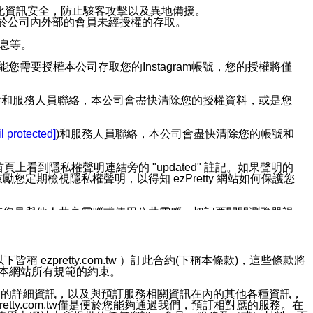
強化資訊安全，防止駭客攻擊以及異地備援。
免於公司內外部的會員未經授權的存取。
訊息等。
用此功能您需要授權本公司存取您的Instagram帳號，您的授權將僅
透過電子郵件和服務人員聯絡，本公司會盡快清除您的授權資料，或是您
。
l protected]
)和服務人員聯絡，本公司會盡快清除您的帳號和
上看到隱私權聲明連結旁的 "updated" 註記。如果聲明的
期檢視隱私權聲明，以得知 ezPretty 網站如何保護您
若您是與他人共享電腦或使用公共電腦，切記要關閉瀏覽器視
依照該資料或電子郵件所指示之方法、說明或功能連結，隨時
ezpretty.com.tw ）訂此合約(下稱本條款)，這些條款將
接受本網站所有規範的約束。
者，將可收到通知型訊息。
約店家的詳細資訊，以及與預訂服務相關資訊在內的其他各種資訊，
etty.com.tw僅是便於您能夠通過我們，預訂相對應的服務。在