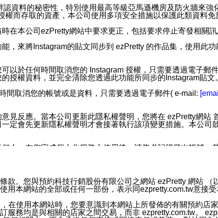
您個人辨認資料的秘密性，特別使用最高等級亞馬遜機房及防火牆來
失及未經授權而存取的資產，本公司使用多項安全措施以保護此類資料
在本公司ezPretty網站中要求更正，包括要求停止寄發相關
步功能，來將Instagram的貼文同步到 ezPretty 的作品集，使
步功能，您可以於任何時間取消您的 Instagram 授權，只需要
授權資料，並完全清除您透過此功能所同步的Instagram貼文
時間取消您的帳號或是資料，只需要透過電子郵件( e-mail:
[emai
應。當本公司更新此隱私權聲明，您將在 ezPretty網站 首頁
定會先更新隱私權聲明才會接著執行該項變更措施。本公司鼓勵您定
任何人。在您完成個人化服務之使用後，請務必記得登出帳號。
區。
並傳送或宣傳本網站各項服務之資料或電子郵件供您參考。您能
預約科技行銷股份有限公司之網站 ezPretty 網站 （以下皆稱 
網站的全部或任何一部份，表示同ezpretty.com.tw意
入本公司/本服務好友，您仍可接收到通知型訊息。
限，以廣告或其他目的的訊息皆不會被傳送。滿足以下三個條件
的資訊均無誤，在使用本網站時，您要意識到本網站上所發佈的有關預
號碼比對相符。
相關的店家之間交易，而非 ezpretty.com.tw。 ezpr
息。