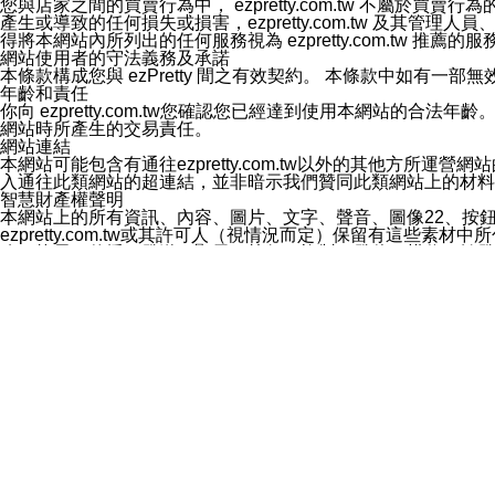
您與店家之間的買賣行為中， ezpretty.com.tw 不
3.LINE 帳號未封鎖傳送訊息之 LINE 官方帳號。
產生或導致的任何損失或損害，ezpretty.com.tw 及其管理
欲變更通知型訊息的設定，操作如下：
得將本網站內所列出的任何服務視為 ezpretty.com.tw 推
1.點選「主頁」＞「設定」
網站使用者的守法義務及承諾
2.點選「隱私設定」
本條款構成您與 ezPretty 間之有效契約。 本條款中如
3.點選「提供使用資料」
年齡和責任
4.點選「LINE通知型訊息」
你向 ezpretty.com.tw您確認您已經達到使用本網站
5.開關「接收LINE通知型訊息」
網站時所產生的交易責任。
❗️關閉「接收通知型訊息」後，將不會接收到來自任何企業
網站連結
本網站可能包含有通往ezpretty.com.tw以外的其他方所運營
入通往此類網站的超連結，並非暗示我們贊同此類網站上的材料
智慧財產權聲明
本網站上的所有資訊、內容、圖片、文字、聲音、圖像22、按
ezpretty.com.tw或其許可人（視情況而定）保留有
改、拷貝、傳播、發送、顯示、執行、複製、發佈、模仿、轉發
法或其他智慧財產權或 ezpretty.com.tw、其許可人
賠償
您同意因您使用本網站，而導致 ezpretty.com.tw、
您承擔賠償並保證 ezpretty.com.tw、其分公司、所屬機
免責聲明
您對本網站的所有使用均由您自擔風險。 因下載使用、參考或
己承擔全部責任。您同意 ezpretty.com.tw 及向ezpr
全部的索賠權利，無論是基於合約、侵權行為或其他依據。 ezpr
那些可損害或影響本網站管理、安全性、公正性和完整性，或是損害或
漏、中斷、刪除、缺陷、延遲或任何事件或事故，ezpretty.
其中包括但不僅限於有關本網站上服務、資訊及（或）聲明的保證或承
時間內對任一條款或多條條款的強制實施，不得將此視為放棄這
法律效應。 ezpretty.com.tw有權隨時變更本使用條