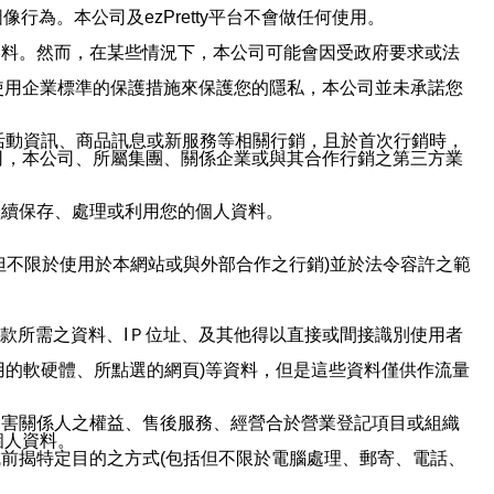
行為。本公司及ezPretty平台不會做任何使用。
資料。然而，在某些情況下，本公司可能會因受政府要求或法
使用企業標準的保護措施來保護您的隱私，本公司並未承諾您
活動資訊、商品訊息或新服務等相關行銷，且於首次行銷時，
司，本公司、所屬集團、關係企業或與其合作行銷之第三方業
繼續保存、處理或利用您的個人資料。
但不限於使用於本網站或與外部合作之行銷)並於法令容許之範
或付款所需之資料、IＰ位址、及其他得以直接或間接識別使用者
用的軟硬體、所點選的網頁)等資料，但是這些資料僅供作流量
利害關係人之權益、售後服務、經營合於營業登記項目或組織
個人資料。
前揭特定目的之方式(包括但不限於電腦處理、郵寄、電話、