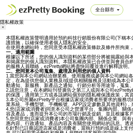
隱私權政策
×
本隱私權政策聲明適用於預約科技行銷股份有限公司(下稱本公司)於ezP
護措施，以確保使用者個人隱私的安全。
在使用本網站時，您同意受本隱私權政策條款及條件所拘束
一、適用範圍
根據以下所述，您的個人識別資料的某些部分將被揭露給與
和揭露您的個人識別資料。本隱私權政策已合併並與會員合約的
的服務人員聯絡，ezPretty網站將盡快回覆並進行解釋說明。
二、您同意本公司蒐集、處理及利用您的個人資料
1.當您與本公司網站洽辦業務、使用服務或參與本公司網站
定，在為提供您個人業務及/或提供相關服務及活動或為本
動通知、新服務、新產品之通知、行銷分析等用途等，蒐集
2.請您注意，在本網站刊登廣告之第三人或與本公司ezPr
的保護，適用第三方或各該網站個別的隱私權保護政策，其
3.本公司所屬ezPretty平台根據店家或消費者所要求的
業系統、手機型號、手機帳號、APP設定參數及其他資料)
4.您(店家或消費者)同意本公司之營運平台、集團內部、
容及產品，進而提升本公司的市場行銷及促銷、並且根據客
5.您同意您(店家或消費者)本公司集團內部、關係企業、
惠內容、行政通知、產品內容及有關您使用網站的訊息。透過
6.針對已註冊認證店家或是消費者，當執行預約或是線上支付
意,可以利用電子郵件和服務人員聯絡請客服取消功能。