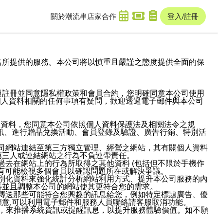
關於潮流串
店家合作
登入/註冊
域名及次級網域名所提供的服務。本公司將以慎重且嚴謹之態度提供全面的保
過註冊並同意隱私權政策和會員合約，您明確同意本公司使用
與個人資料相關的任何事項有疑問，歡迎透過電子郵件與本公司
人資料，您同意本公司依照個人資料保護法及相關法令之規
訊、進行贈品兌換活動、會員登錄及驗證、廣告行銷、特別活
本公司網站連結至第三方獨立管理、經營之網站，其有關個人資料
第三人或連結網站之行為不負連帶責任。
或過去在網站上的行為所取得之其他資料 (包括但不限於手機作
也有可能檢視多個會員以確認問題所在或解決爭議。
識別化資料來強化統計分析網站利用方式、提升本公司服務的內
善並且調整本公司的網站使其更符合您的需求。
並傳送那些可能符合您興趣的訊息給您，例如特定標題廣告、優
意,可以利用電子郵件和服務人員聯絡請客服取消功能。
帳號，來推播系統資訊或提醒訊息，以提升服務體驗價值。如不願