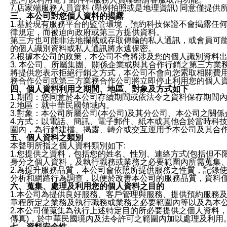
7.店家端服務人員資料 (舉例拍照或是地理資訊) 同意僅提
三、本公司對您個人資料的揭露
1.基於現有服務平台的監管環境，預約科技保證不會揭露任
律規定，而被迫向政府或第三方提供資料。
第三方也可能非法地攔截或存取傳輸的私人通訊，或會員可
的個人識別資料或私人通訊將永遠保密。
2.根據本公司的政策，本公司不會將涉及您的個人識別資料
3. 本公司、所屬集團、關係企業或與其合作行銷之第三方
將提供您表示拒絕行銷之方式，本公司不會向您索取相關費
務合作公司或第三方業務合作公司將立即停止利用您的個人
四、個人資料利用之期間、地區、對象及方式如下
1.期間：您同意於本公司存續期間或依法令之資料保存期間
2.地區：就中華民國領域內。
3.對象：本公司所屬公司(本公司)及其分公司、本公司之關
4.方式：以電話、簡訊、電子郵件、紙本或其他合於當時科
圍內，為行銷建檔、揭露、轉介或交互運用予本公司及其合
五、個人資料之類別
本聲明所指之個人資料類別如下:
1.您提供之資料，包括您的姓名、性別、連絡方式(包括但不
身分之個人資料，及執行職務或業務之必要範圍內所需蒐集
2.為提升服務品質，本公司會依照所提供服務之性質，記錄
分析和網路行為調查，以便於改善本公司的服務品質，資料
六、蒐集、處理及利用您的個人資料之目的
1.本公司為提供良好服務、客戶管理與服務、提供預約服務
章程所定之業務及執行職務或業務之必要範圍內等以及為本
2.本公司僅蒐集為執行上述特定目的所必要提供之個人資料
傳真)，於中華民國境內及法令許可之範圍內加以處理及利用
七、資料安全性