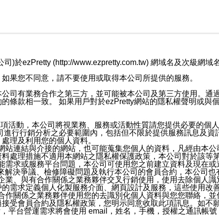
retty (http://www.ezpretty.com.tw) 網
，如果您不同意，請不要使用或取得本公司所提供的服務。
本公司有業務合作之第三方，並可能被本公司及第三方使用。通
條款相一致。 如果用戶對於ezPretty網站的隱私權聲明或
各項活動，本公司將視業務、服務或活動性質請您提供必要的個
公司進行行銷分析之必要範圍內，包括但不限於提供服務訊息及資
、處理及利用您的個人資料。
etty網站連結與介接的網站，也可能蒐集您個人的資料，凡經由
資料處理措施不適用本網站之隱私權保護政策，本公司對於該等
服務功能需求或服務平台問題，本公司可使用您之前建立資料及現在
，來解決爭議、檢修障礙問題及執行本公司的會員合約，本公司
關係企業、與有合作關係之業務夥伴交叉行銷使用，使用去除個人
戶的需求定義個人化製服務介面、網頁設計及服務，這些使用改
與有合作關係之業務夥伴使用您的去識別化個人資料與您您聯絡，
接受會員合約及隱私權政策，您明示同意收取此項訊息。如不願
，平台營運需求將會使用 email，姓名，手機，授權之通訊