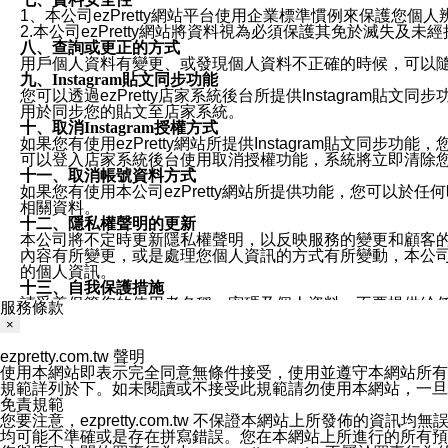
1、本公司ezPretty網站平台使用企業標準慣例來保護
2.本公司ezPretty網站將資料視為必須保護其免於滅
八、查詢或更正的方式
用戶個人資料有變更、或發現個人資料不正確的時候，可以隨時
九、Instagram貼文同步功能
您可以透過ezPretty店家系統後台所提供Instagram貼文同
用於同步您的貼文至店家系統。
十、取消Instagram授權方式
如果您有使用ezPretty網站所提供Instagram貼文同
可以登入店家系統後台使用取消授權功能，系統將立即清除您的
十一、取消帳號資料方式
如果您有使用本公司ezPretty網站所提供功能，您可以於任何
相關資料。
十二、隱私權聲明的更新
本公司將不定時更新隱私權聲明，以反映服務的變更和顧客的意見反
內容有所變更，或是處理您個人資訊的方式有所變動，本公司一
的個人資訊。
十三、自我保護措施
請妥善保管您的使用者名稱、密碼及個人資料，不要提供給
服務條款
窗，以防止他人讀取您的個人資料、信件或進入所機關管理
×
十四、傳送宣傳本站資訊或電子郵件之政策
您同意本公司網站，透過您所提供的郵件地址與您取得聯絡
ezpretty.com.tw 聲明
停止接收這些資料或電子郵件。
使用本網站即表示完全同意無條件接受，使用並遵守本網站所有條款。您與
十五、訊息通知
規範詳列於下。如未閱讀或不接受此規範請勿使用本網站，一旦使用本
本公司/本服務將以通知型訊息傳送重要訊息給您。即使未加
免責規範
本公司/本服務傳送之通知型訊息以對您有效且重要的訊息為
您要注意，ezpretty.com.tw 不保證本網站上所發佈
1.LINE 帳號設定的電話號碼與本公司/本服務所傳來的電話
均可能不準確或是存在拼寫錯誤。您在本網站上所進行的所有預訂服務均是與
2.該 LINE 帳號已在 LINE APP 設定中，同意接收通知型訊