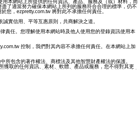
對於因為使用本網站上所提供的任何資訊、產品、服務及（或）材料，而
m.tw 已經盡了適當努力確保本網站上所列的服務符合合理的標準，仍不
ezpretty.com.tw 將對此不承擔任何責任。
均應依誠實信用、平等互惠原則，共商解決之道。
力的法律責任。您理解使用本網站時及他人使用您的登錄資訊使用本
ty.com.tw 控制，我們對其內容不承擔任何責任。在本網站上加
約中所包含的著作權法、商標法及其他智慧財產權法的保護。
網站上所獲取的任何資訊、素材、軟體、產品或服務，您不得對其更
不應被解釋為任何暗示或其他任何許可，或任何著作權法、商標
違反此規定，我們將追究其法律責任。
任何損失、責任及協力廠商的任何索賠或要求（包括律師費），將由
站而獲取到的資訊，而導致您遭受的任何風險或損失，將由您自
用本網站而造成的任何損失負責，同時，您會在此放棄有關此損失的所有及
伺服器不會發生缺陷，其中包括但不僅限於病毒或其他有害元素。對於
w 控制範圍的任何病毒感染、BUG、篡改、技術故障、錯誤、遺
有明示、暗示或法定及其他聲明、保證和條款均予以最大限度的排除，
定目的等。 ezpretty.com.tw 不能持續或在某階段
方便目的，其不應影響這些條款的範圍或意義，或是產生其他的
或任何協力廠商承擔任何責任。 在每次訪問網站時，您應檢查一下這