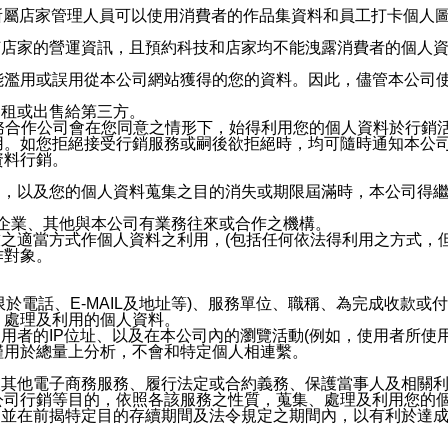
供所屬店家管理人員可以使用消費者的作品集資料和員工打卡個人圖像
何店家的營運資訊，且預約科技和店家均不能洩露消費者的個人
能濫用或誤用從本公司網站獲得的您的資料。因此，儘管本公司
出租或出售給第三方。
業務合作公司會在您同意之情形下，始得利用您的個人資料於行銷
用。如您拒絕接受行銷服務或嗣後欲拒絕時，均可隨時通知本公
資料行銷。
內，以及您的個人資料蒐集之目的消失或期限屆滿時，本公司得
係企業、其他與本公司有業務往來或合作之機構。
技之適當方式作個人資料之利用，(包括任何依法得利用之方式，
作對象。
限於電話、E-MAIL及地址等)、服務單位、職稱、為完成收款
、處理及利用的個人資料。
使用者的IP位址、以及在本公司內的瀏覽活動(例如，使用者所使
僅用於總量上分析，不會和特定個人相連繫。
及其他電子商務服務、履行法定或合約義務、保護當事人及相關
公司行銷等目的，依照各該服務之性質，蒐集、處理及利用您的
，並在前揭特定目的存續期間及法令規定之期間內，以有利於達成
。