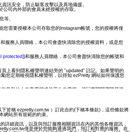
強化資訊安全，防止駭客攻擊以及異地備援。
免於公司內外部的會員未經授權的存取。
訊息等。
用此功能您需要授權本公司存取您的Instagram帳號，您的授權將僅
透過電子郵件和服務人員聯絡，本公司會盡快清除您的授權資料，或是您
。
l protected]
)和服務人員聯絡，本公司會盡快清除您的帳號和
上看到隱私權聲明連結旁的 "updated" 註記。如果聲明的
期檢視隱私權聲明，以得知 ezPretty 網站如何保護您
若您是與他人共享電腦或使用公共電腦，切記要關閉瀏覽器視
依照該資料或電子郵件所指示之方法、說明或功能連結，隨時
ezpretty.com.tw ）訂此合約(下稱本條款)，這些條款將
接受本網站所有規範的約束。
者，將可收到通知型訊息。
約店家的詳細資訊，以及與預訂服務相關資訊在內的其他各種資訊，
etty.com.tw僅是便於您能夠通過我們，預訂相對應的服務。在