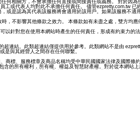
屬於買賣行為的任何相關方，不會承擔任何直接或間接責任或義務。 
人員、員工或代表人均對此不承擔任何責任。 儘管ezpretty.co
薦的服務，或是認為其代表該服務將會適用於該用戶。如果該服務不適用於您，
有一部無效時，不影響其他條款之效力。 本條款如有未盡之處，雙方
的合法年齡。可以針對您在使用本網站時產生的任何責任，形成有約束
官方帳號或認證官方帳號的通知型訊息。
網站的超連結。此類超連結僅提供用於參考。此類網站不是由 ezpret
或是與其經營人之間存在任何聯繫。
鈕、商標、服務標章及商品名稱均受中華民國國家法律及國際條
這些素材中所包含的所有權利，所有權、權益及智慧財產權。對於從本
或出售。除非本協議中明確指出，這些條款和條件中的任何內容
或任何協力廠商的業主權益中規定的任何權利的推斷結果。 如有任何人
其分公司、所屬機構、管理人員、代理人及其他合作夥伴和員工遭受的
構、管理人員、代理人及其他合作夥伴和員工不受損失。
依賴本網站上所提供的資訊、產品、服務或素材或通過使用本網
etty.com.tw提供電信及網路服務的提供商不會因您使用或不能使
etty.com.tw 不聲明、保證或承諾本網站或支持該網站的
影響本網站任何部分正常運行，且超出ezpretty.com.t
com.tw 不承擔任何責任。 在適用法律許可的最大範圍內，所
諾，其中包括但不僅限於其精確性、完整性或適銷性、品質或適用於特
些條款或是這些條款相關的權利。這些條款中使用的標題僅為了
款之內容及本網站上內容而不另行通知，同時，不對您、其他任何用戶