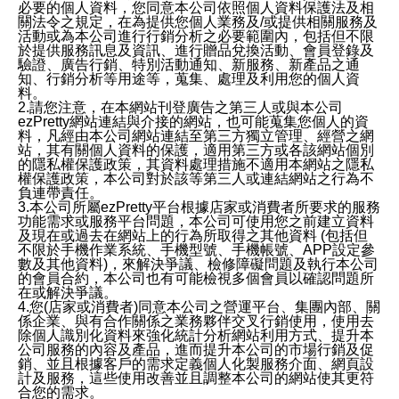
必要的個人資料，您同意本公司依照個人資料保護法及相
關法令之規定，在為提供您個人業務及/或提供相關服務及
活動或為本公司進行行銷分析之必要範圍內，包括但不限
於提供服務訊息及資訊、進行贈品兌換活動、會員登錄及
驗證、廣告行銷、特別活動通知、新服務、新產品之通
知、行銷分析等用途等，蒐集、處理及利用您的個人資
料。
2.請您注意，在本網站刊登廣告之第三人或與本公司
ezPretty網站連結與介接的網站，也可能蒐集您個人的資
料，凡經由本公司網站連結至第三方獨立管理、經營之網
站，其有關個人資料的保護，適用第三方或各該網站個別
的隱私權保護政策，其資料處理措施不適用本網站之隱私
權保護政策，本公司對於該等第三人或連結網站之行為不
負連帶責任。
3.本公司所屬ezPretty平台根據店家或消費者所要求的服務
功能需求或服務平台問題，本公司可使用您之前建立資料
及現在或過去在網站上的行為所取得之其他資料 (包括但
不限於手機作業系統、手機型號、手機帳號、APP設定參
數及其他資料)，來解決爭議、檢修障礙問題及執行本公司
的會員合約，本公司也有可能檢視多個會員以確認問題所
在或解決爭議。
4.您(店家或消費者)同意本公司之營運平台、集團內部、關
係企業、與有合作關係之業務夥伴交叉行銷使用，使用去
除個人識別化資料來強化統計分析網站利用方式、提升本
公司服務的內容及產品，進而提升本公司的市場行銷及促
銷、並且根據客戶的需求定義個人化製服務介面、網頁設
計及服務，這些使用改善並且調整本公司的網站使其更符
合您的需求。