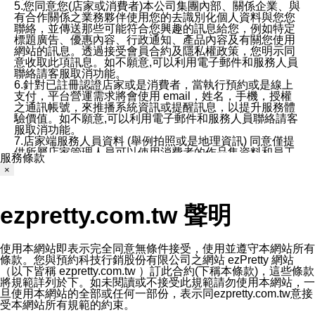
5.您同意您(店家或消費者)本公司集團內部、關係企業、與
有合作關係之業務夥伴使用您的去識別化個人資料與您您
聯絡，並傳送那些可能符合您興趣的訊息給您，例如特定
標題廣告、優惠內容、行政通知、產品內容及有關您使用
網站的訊息。透過接受會員合約及隱私權政策，您明示同
意收取此項訊息。如不願意,可以利用電子郵件和服務人員
聯絡請客服取消功能。
6.針對已註冊認證店家或是消費者，當執行預約或是線上
支付，平台營運需求將會使用 email，姓名，手機，授權
之通訊帳號，來推播系統資訊或提醒訊息，以提升服務體
驗價值。如不願意,可以利用電子郵件和服務人員聯絡請客
服取消功能。
7.店家端服務人員資料 (舉例拍照或是地理資訊) 同意僅提
供所屬店家管理人員可以使用消費者的作品集資料和員工
服務條款
打卡個人圖像行為。本公司及ezPretty平台不會做任何使
×
用。
三、本公司對您個人資料的揭露
1.基於現有服務平台的監管環境，預約科技保證不會揭露
ezpretty.com.tw 聲明
任何店家的營運資訊，且預約科技和店家均不能洩露消費
者的個人資料。然而，在某些情況下，本公司可能會因受
政府要求或法律規定，而被迫向政府或第三方提供資料。
第三方也可能非法地攔截或存取傳輸的私人通訊，或會員
使用本網站即表示完全同意無條件接受，使用並遵守本網站所有
可能濫用或誤用從本公司網站獲得的您的資料。因此，儘
條款。您與預約科技行銷股份有限公司之網站 ezPretty 網站
管本公司使用企業標準的保護措施來保護您的隱私，本公
（以下皆稱 ezpretty.com.tw ）訂此合約(下稱本條款)，這些條款
司並未承諾您的個人識別資料或私人通訊將永遠保密。
將規範詳列於下。如未閱讀或不接受此規範請勿使用本網站，一
2.根據本公司的政策，本公司不會將涉及您的個人識別資
旦使用本網站的全部或任何一部份，表示同ezpretty.com.tw意接
料出租或出售給第三方。
受本網站所有規範的約束。
3. 本公司、所屬集團、關係企業或與其合作行銷之第三方