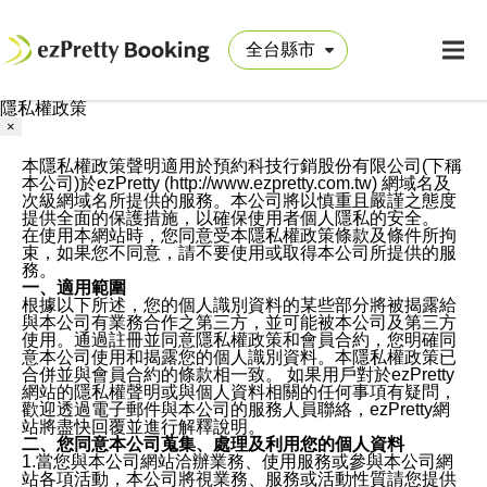
隱私權政策
×
本隱私權政策聲明適用於預約科技行銷股份有限公司(下稱
本公司)於ezPretty (http://www.ezpretty.com.tw) 網域名及
次級網域名所提供的服務。本公司將以慎重且嚴謹之態度
提供全面的保護措施，以確保使用者個人隱私的安全。
在使用本網站時，您同意受本隱私權政策條款及條件所拘
束，如果您不同意，請不要使用或取得本公司所提供的服
務。
一、適用範圍
根據以下所述，您的個人識別資料的某些部分將被揭露給
與本公司有業務合作之第三方，並可能被本公司及第三方
使用。通過註冊並同意隱私權政策和會員合約，您明確同
意本公司使用和揭露您的個人識別資料。本隱私權政策已
合併並與會員合約的條款相一致。 如果用戶對於ezPretty
網站的隱私權聲明或與個人資料相關的任何事項有疑問，
歡迎透過電子郵件與本公司的服務人員聯絡，ezPretty網
站將盡快回覆並進行解釋說明。
二、您同意本公司蒐集、處理及利用您的個人資料
1.當您與本公司網站洽辦業務、使用服務或參與本公司網
站各項活動，本公司將視業務、服務或活動性質請您提供