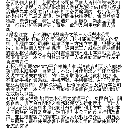
必要的個人資料，您同意本公司依照個人資料保護法及相
關法令之規定，在為提供您個人業務及/或提供相關服務及
活動或為本公司進行行銷分析之必要範圍內，包括但不限
於提供服務訊息及資訊、進行贈品兌換活動、會員登錄及
驗證、廣告行銷、特別活動通知、新服務、新產品之通
知、行銷分析等用途等，蒐集、處理及利用您的個人資
料。
2.請您注意，在本網站刊登廣告之第三人或與本公司
ezPretty網站連結與介接的網站，也可能蒐集您個人的資
料，凡經由本公司網站連結至第三方獨立管理、經營之網
站，其有關個人資料的保護，適用第三方或各該網站個別
的隱私權保護政策，其資料處理措施不適用本網站之隱私
權保護政策，本公司對於該等第三人或連結網站之行為不
負連帶責任。
3.本公司所屬ezPretty平台根據店家或消費者所要求的服務
功能需求或服務平台問題，本公司可使用您之前建立資料
及現在或過去在網站上的行為所取得之其他資料 (包括但
不限於手機作業系統、手機型號、手機帳號、APP設定參
數及其他資料)，來解決爭議、檢修障礙問題及執行本公司
的會員合約，本公司也有可能檢視多個會員以確認問題所
在或解決爭議。
4.您(店家或消費者)同意本公司之營運平台、集團內部、關
係企業、與有合作關係之業務夥伴交叉行銷使用，使用去
除個人識別化資料來強化統計分析網站利用方式、提升本
公司服務的內容及產品，進而提升本公司的市場行銷及促
銷、並且根據客戶的需求定義個人化製服務介面、網頁設
計及服務，這些使用改善並且調整本公司的網站使其更符
合您的需求。