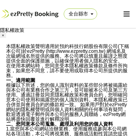
隱私權政策
×
本隱私權政策聲明適用於預約科技行銷股份有限公司(下稱
本公司)於ezPretty (http://www.ezpretty.com.tw) 網域名及
次級網域名所提供的服務。本公司將以慎重且嚴謹之態度
提供全面的保護措施，以確保使用者個人隱私的安全。
在使用本網站時，您同意受本隱私權政策條款及條件所拘
束，如果您不同意，請不要使用或取得本公司所提供的服
務。
一、適用範圍
根據以下所述，您的個人識別資料的某些部分將被揭露給
與本公司有業務合作之第三方，並可能被本公司及第三方
使用。通過註冊並同意隱私權政策和會員合約，您明確同
意本公司使用和揭露您的個人識別資料。本隱私權政策已
合併並與會員合約的條款相一致。 如果用戶對於ezPretty
網站的隱私權聲明或與個人資料相關的任何事項有疑問，
歡迎透過電子郵件與本公司的服務人員聯絡，ezPretty網
站將盡快回覆並進行解釋說明。
二、您同意本公司蒐集、處理及利用您的個人資料
1.當您與本公司網站洽辦業務、使用服務或參與本公司網
站各項活動，本公司將視業務、服務或活動性質請您提供