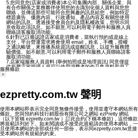
5.您同意您(店家或消費者)本公司集團內部、關係企業、與
有合作關係之業務夥伴使用您的去識別化個人資料與您您
聯絡，並傳送那些可能符合您興趣的訊息給您，例如特定
標題廣告、優惠內容、行政通知、產品內容及有關您使用
網站的訊息。透過接受會員合約及隱私權政策，您明示同
意收取此項訊息。如不願意,可以利用電子郵件和服務人員
聯絡請客服取消功能。
6.針對已註冊認證店家或是消費者，當執行預約或是線上
支付，平台營運需求將會使用 email，姓名，手機，授權
之通訊帳號，來推播系統資訊或提醒訊息，以提升服務體
驗價值。如不願意,可以利用電子郵件和服務人員聯絡請客
服取消功能。
7.店家端服務人員資料 (舉例拍照或是地理資訊) 同意僅提
供所屬店家管理人員可以使用消費者的作品集資料和員工
服務條款
打卡個人圖像行為。本公司及ezPretty平台不會做任何使
×
用。
三、本公司對您個人資料的揭露
1.基於現有服務平台的監管環境，預約科技保證不會揭露
ezpretty.com.tw 聲明
任何店家的營運資訊，且預約科技和店家均不能洩露消費
者的個人資料。然而，在某些情況下，本公司可能會因受
政府要求或法律規定，而被迫向政府或第三方提供資料。
第三方也可能非法地攔截或存取傳輸的私人通訊，或會員
使用本網站即表示完全同意無條件接受，使用並遵守本網站所有
可能濫用或誤用從本公司網站獲得的您的資料。因此，儘
條款。您與預約科技行銷股份有限公司之網站 ezPretty 網站
管本公司使用企業標準的保護措施來保護您的隱私，本公
（以下皆稱 ezpretty.com.tw ）訂此合約(下稱本條款)，這些條款
司並未承諾您的個人識別資料或私人通訊將永遠保密。
將規範詳列於下。如未閱讀或不接受此規範請勿使用本網站，一
2.根據本公司的政策，本公司不會將涉及您的個人識別資
旦使用本網站的全部或任何一部份，表示同ezpretty.com.tw意接
料出租或出售給第三方。
受本網站所有規範的約束。
3. 本公司、所屬集團、關係企業或與其合作行銷之第三方