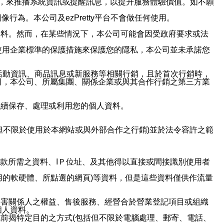
帳號，來推播系統資訊或提醒訊息，以提升服務體驗價值。如不願
行為。本公司及ezPretty平台不會做任何使用。
資料。然而，在某些情況下，本公司可能會因受政府要求或法
使用企業標準的保護措施來保護您的隱私，本公司並未承諾您
活動資訊、商品訊息或新服務等相關行銷，且於首次行銷時，
司，本公司、所屬集團、關係企業或與其合作行銷之第三方業
繼續保存、處理或利用您的個人資料。
但不限於使用於本網站或與外部合作之行銷)並於法令容許之範
或付款所需之資料、IＰ位址、及其他得以直接或間接識別使用者
用的軟硬體、所點選的網頁)等資料，但是這些資料僅供作流量
利害關係人之權益、售後服務、經營合於營業登記項目或組織
個人資料。
前揭特定目的之方式(包括但不限於電腦處理、郵寄、電話、