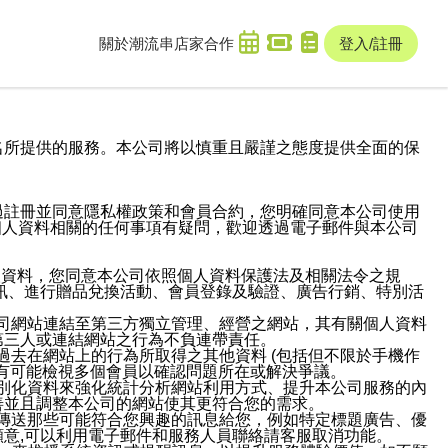
關於潮流串
店家合作
登入/註冊
域名及次級網域名所提供的服務。本公司將以慎重且嚴謹之態度提供全面的保
過註冊並同意隱私權政策和會員合約，您明確同意本公司使用
與個人資料相關的任何事項有疑問，歡迎透過電子郵件與本公司
人資料，您同意本公司依照個人資料保護法及相關法令之規
訊、進行贈品兌換活動、會員登錄及驗證、廣告行銷、特別活
本公司網站連結至第三方獨立管理、經營之網站，其有關個人資料
第三人或連結網站之行為不負連帶責任。
或過去在網站上的行為所取得之其他資料 (包括但不限於手機作
也有可能檢視多個會員以確認問題所在或解決爭議。
識別化資料來強化統計分析網站利用方式、提升本公司服務的內
善並且調整本公司的網站使其更符合您的需求。
並傳送那些可能符合您興趣的訊息給您，例如特定標題廣告、優
意,可以利用電子郵件和服務人員聯絡請客服取消功能。