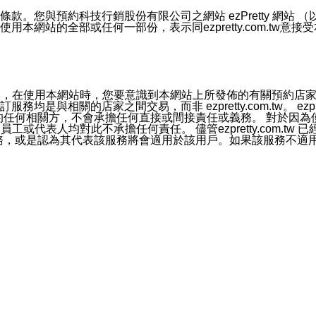
號碼比對相符。
息。
預約科技行銷股份有限公司之網站 ezPretty 網站 （以下皆稱 
網站的全部或任何一部份，表示同ezpretty.com.tw意
的資訊均無誤，在使用本網站時，您要意識到本網站上所發佈的有關預
官方帳號或認證官方帳號的通知型訊息。
相關的店家之間交易，而非 ezpretty.com.tw。 ezpr
屬於買賣行為的任何相關方，不會承擔任何直接或間接責任或義務。 
人員、員工或代表人均對此不承擔任何責任。 儘管ezpretty.co
薦的服務，或是認為其代表該服務將會適用於該用戶。如果該服務不適用於您，
有一部無效時，不影響其他條款之效力。 本條款如有未盡之處，雙方
的合法年齡。可以針對您在使用本網站時產生的任何責任，形成有約束