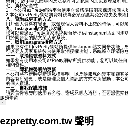
傳真)，於中華民國境內及法令許可之範圍內加以處理及利用
七、資料安全性
1、本公司ezPretty網站平台使用企業標準慣例來保護
2.本公司ezPretty網站將資料視為必須保護其免於滅
八、查詢或更正的方式
用戶個人資料有變更、或發現個人資料不正確的時候，可以隨時
九、Instagram貼文同步功能
您可以透過ezPretty店家系統後台所提供Instagram貼文同
用於同步您的貼文至店家系統。
十、取消Instagram授權方式
如果您有使用ezPretty網站所提供Instagram貼文同
可以登入店家系統後台使用取消授權功能，系統將立即清除您的
十一、取消帳號資料方式
如果您有使用本公司ezPretty網站所提供功能，您可以於任何
相關資料。
十二、隱私權聲明的更新
本公司將不定時更新隱私權聲明，以反映服務的變更和顧客的意見反
內容有所變更，或是處理您個人資訊的方式有所變動，本公司一
的個人資訊。
十三、自我保護措施
請妥善保管您的使用者名稱、密碼及個人資料，不要提供給
窗，以防止他人讀取您的個人資料、信件或進入所機關管理
服務條款
十四、傳送宣傳本站資訊或電子郵件之政策
×
您同意本公司網站，透過您所提供的郵件地址與您取得聯絡
停止接收這些資料或電子郵件。
十五、訊息通知
ezpretty.com.tw 聲明
本公司/本服務將以通知型訊息傳送重要訊息給您。即使未加
本公司/本服務傳送之通知型訊息以對您有效且重要的訊息為