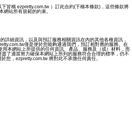
ezpretty.com.tw ）訂此合約(下稱本條款)，這些條款將
接受本網站所有規範的約束。
約店家的詳細資訊，以及與預訂服務相關資訊在內的其他各種資訊，
etty.com.tw僅是便於您能夠通過我們，預訂相對應的服務。在
對於因為使用本網站上所提供的任何資訊、產品、服務及（或）材料，而
m.tw 已經盡了適當努力確保本網站上所列的服務符合合理的標準，仍不
ezpretty.com.tw 將對此不承擔任何責任。
均應依誠實信用、平等互惠原則，共商解決之道。
力的法律責任。您理解使用本網站時及他人使用您的登錄資訊使用本