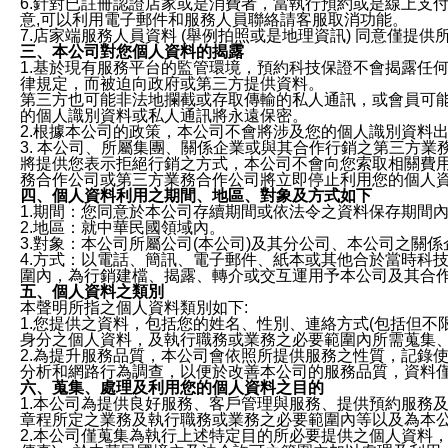
6.針對已註冊認證店家或是消費者，當執行預約或是線上支付
意,可以利用電子郵件和服務人員聯絡請客服取消功能。
7.店家端服務人員資料 (舉例拍照或是地理資訊) 同意僅提
三、本公司對您個人資料的揭露
1.基於現有服務平台的監管環境，預約科技保證不會揭露任
律規定，而被迫向政府或第三方提供資料。
第三方也可能非法地攔截或存取傳輸的私人通訊，或會員可
的個人識別資料或私人通訊將永遠保密。
2.根據本公司的政策，本公司不會將涉及您的個人識別資料
3. 本公司、所屬集團、關係企業或與其合作行銷之第三方
將提供您表示拒絕行銷之方式，本公司不會向您索取相關費
務合作公司或第三方業務合作公司將立即停止利用您的個人
四、個人資料利用之期間、地區、對象及方式如下
1.期間：您同意於本公司存續期間或依法令之資料保存期間
2.地區：就中華民國領域內。
3.對象：本公司所屬公司(本公司)及其分公司、本公司之關
4.方式：以電話、簡訊、電子郵件、紙本或其他合於當時科
圍內，為行銷建檔、揭露、轉介或交互運用予本公司及其合
五、個人資料之類別
本聲明所指之個人資料類別如下:
1.您提供之資料，包括您的姓名、性別、連絡方式(包括但不
身分之個人資料，及執行職務或業務之必要範圍內所需蒐集
2.為提升服務品質，本公司會依照所提供服務之性質，記錄
分析和網路行為調查，以便於改善本公司的服務品質，資料
六、蒐集、處理及利用您的個人資料之目的
1.本公司為提供良好服務、客戶管理與服務、提供預約服務
章程所定之業務及執行職務或業務之必要範圍內等以及為本
2.本公司僅蒐集為執行上述特定目的所必要提供之個人資料