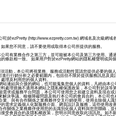
retty (http://www.ezpretty.com.tw) 網
，如果您不同意，請不要使用或取得本公司所提供的服務。
本公司有業務合作之第三方，並可能被本公司及第三方使用。通
條款相一致。 如果用戶對於ezPretty網站的隱私權聲明或
各項活動，本公司將視業務、服務或活動性質請您提供必要的個
公司進行行銷分析之必要範圍內，包括但不限於提供服務訊息及資
、處理及利用您的個人資料。
etty網站連結與介接的網站，也可能蒐集您個人的資料，凡經由
資料處理措施不適用本網站之隱私權保護政策，本公司對於該等
服務功能需求或服務平台問題，本公司可使用您之前建立資料及現在
，來解決爭議、檢修障礙問題及執行本公司的會員合約，本公司
關係企業、與有合作關係之業務夥伴交叉行銷使用，使用去除個人
戶的需求定義個人化製服務介面、網頁設計及服務，這些使用改
與有合作關係之業務夥伴使用您的去識別化個人資料與您您聯絡，
接受會員合約及隱私權政策，您明示同意收取此項訊息。如不願