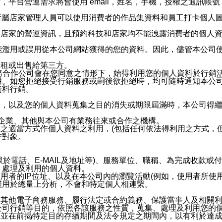
，平台營運需求將會使用 email，姓名，手機，授權之通訊
供所屬店家管理人員可以使用消費者的作品集資料和員工打卡個人圖像
何店家的營運資訊，且預約科技和店家均不能洩露消費者的個人
能濫用或誤用從本公司網站獲得的您的資料。因此，儘管本公司
出租或出售給第三方。
業務合作公司會在您同意之情形下，始得利用您的個人資料於行銷
用。如您拒絕接受行銷服務或嗣後欲拒絕時，均可隨時通知本公
資料行銷。
內，以及您的個人資料蒐集之目的消失或期限屆滿時，本公司得
係企業、其他與本公司有業務往來或合作之機構。
技之適當方式作個人資料之利用，(包括任何依法得利用之方式，
作對象。
限於電話、E-MAIL及地址等)、服務單位、職稱、為完成收款
、處理及利用的個人資料。
使用者的IP位址、以及在本公司內的瀏覽活動(例如，使用者所使
僅用於總量上分析，不會和特定個人相連繫。
及其他電子商務服務、履行法定或合約義務、保護當事人及相關
公司行銷等目的，依照各該服務之性質，蒐集、處理及利用您的
，並在前揭特定目的存續期間及法令規定之期間內，以有利於達成