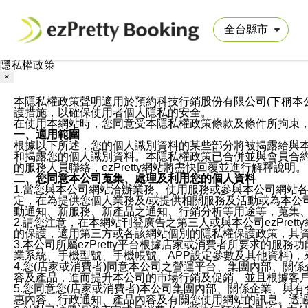
隱私權政策
×
本隱私權政策聲明適用於預約科技行銷股份有限公司(下稱本公司)於ezP
護措施，以確保使用者個人隱私的安全。
在使用本網站時，您同意受本隱私權政策條款及條件所拘束
一、適用範圍
根據以下所述，您的個人識別資料的某些部分將被揭露給與
和揭露您的個人識別資料。本隱私權政策已合併並與會員合約的
的服務人員聯絡，ezPretty網站將盡快回覆並進行解釋說明。
二、您同意本公司蒐集、處理及利用您的個人資料
1.當您與本公司網站洽辦業務、使用服務或參與本公司網站
定，在為提供您個人業務及/或提供相關服務及活動或為本
動通知、新服務、新產品之通知、行銷分析等用途等，蒐集
2.請您注意，在本網站刊登廣告之第三人或與本公司ezPr
的保護，適用第三方或各該網站個別的隱私權保護政策，其
3.本公司所屬ezPretty平台根據店家或消費者所要求的
業系統、手機型號、手機帳號、APP設定參數及其他資料)
4.您(店家或消費者)同意本公司之營運平台、集團內部、
容及產品，進而提升本公司的市場行銷及促銷、並且根據客
5.您同意您(店家或消費者)本公司集團內部、關係企業、
惠內容、行政通知、產品內容及有關您使用網站的訊息。透過