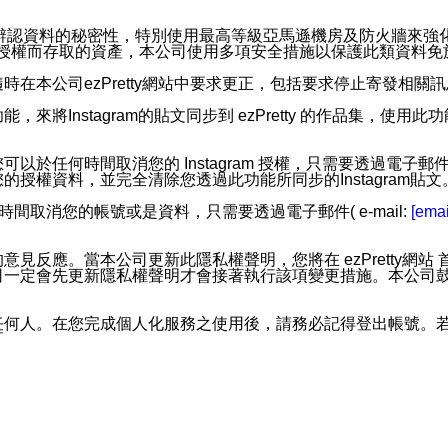
。
您個人辨認資料的秘密性，特別使用最高等級亞馬遜機房及防火牆來
失及未經授權而存取的資產，本公司使用多項安全措施以保護此類資料
在本公司ezPretty網站中要求更正，包括要求停止寄發相關
步功能，來將Instagram的貼文同步到 ezPretty 的作品集，使
步功能，您可以於任何時間取消您的 Instagram 授權，只需要
授權資料，並完全清除您透過此功能所同步的Instagram貼文
時間取消您的帳號或是資料，只需要透過電子郵件( e-mail:
[emai
應。當本公司更新此隱私權聲明，您將在 ezPretty網站 首頁
定會先更新隱私權聲明才會接著執行該項變更措施。本公司鼓勵您定
任何人。在您完成個人化服務之使用後，請務必記得登出帳號。
區。
並傳送或宣傳本網站各項服務之資料或電子郵件供您參考。您能
入本公司/本服務好友，您仍可接收到通知型訊息。
限，以廣告或其他目的的訊息皆不會被傳送。滿足以下三個條件