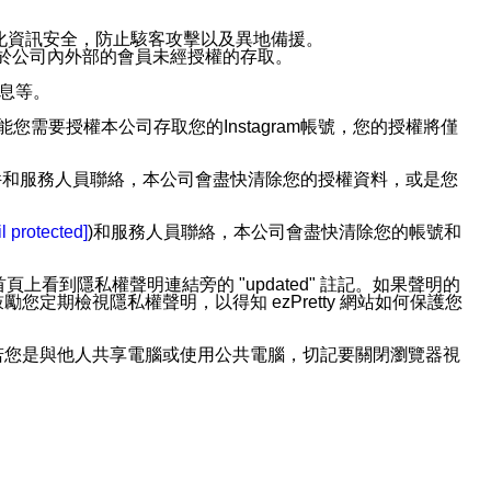
強化資訊安全，防止駭客攻擊以及異地備援。
免於公司內外部的會員未經授權的存取。
訊息等。
用此功能您需要授權本公司存取您的Instagram帳號，您的授權將僅
透過電子郵件和服務人員聯絡，本公司會盡快清除您的授權資料，或是您
。
l protected]
)和服務人員聯絡，本公司會盡快清除您的帳號和
上看到隱私權聲明連結旁的 "updated" 註記。如果聲明的
期檢視隱私權聲明，以得知 ezPretty 網站如何保護您
若您是與他人共享電腦或使用公共電腦，切記要關閉瀏覽器視
依照該資料或電子郵件所指示之方法、說明或功能連結，隨時
者，將可收到通知型訊息。