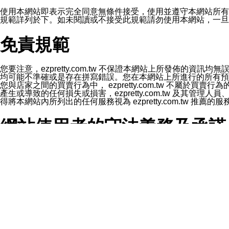
1.LINE 帳號設定的電話號碼與本公司/本服務所傳來的電話
2.該 LINE 帳號已在 LINE APP 設定中，同意接收通知型訊
使用本網站即表示完全同意無條件接受，使用並遵守本網站所有條款。您與
3.LINE 帳號未封鎖傳送訊息之 LINE 官方帳號。
規範詳列於下。如未閱讀或不接受此規範請勿使用本網站，一旦使用本
欲變更通知型訊息的設定，操作如下：
1.點選「主頁」＞「設定」
免責規範
2.點選「隱私設定」
3.點選「提供使用資料」
4.點選「LINE通知型訊息」
5.開關「接收LINE通知型訊息」
您要注意，ezpretty.com.tw 不保證本網站上所發佈
❗️關閉「接收通知型訊息」後，將不會接收到來自任何企業
均可能不準確或是存在拼寫錯誤。您在本網站上所進行的所有預訂服務均是與
您與店家之間的買賣行為中， ezpretty.com.tw 不
產生或導致的任何損失或損害，ezpretty.com.tw 及其管理
得將本網站內所列出的任何服務視為 ezpretty.com.tw 推
網站使用者的守法義務及承諾
本條款構成您與 ezPretty 間之有效契約。 本條款中如
年齡和責任
你向 ezpretty.com.tw您確認您已經達到使用本網站
網站時所產生的交易責任。