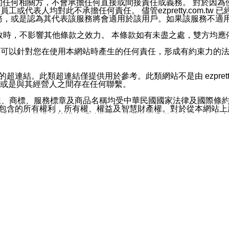
屬於買賣行為的任何相關方，不會承擔任何直接或間接責任或義務。 
人員、員工或代表人均對此不承擔任何責任。 儘管ezpretty.co
薦的服務，或是認為其代表該服務將會適用於該用戶。如果該服務不適用於您，
有一部無效時，不影響其他條款之效力。 本條款如有未盡之處，雙方
的合法年齡。可以針對您在使用本網站時產生的任何責任，形成有約束
官方帳號或認證官方帳號的通知型訊息。
網站的超連結。此類超連結僅提供用於參考。此類網站不是由 ezpret
或是與其經營人之間存在任何聯繫。
鈕、商標、服務標章及商品名稱均受中華民國國家法律及國際條
這些素材中所包含的所有權利，所有權、權益及智慧財產權。對於從本
或出售。除非本協議中明確指出，這些條款和條件中的任何內容
或任何協力廠商的業主權益中規定的任何權利的推斷結果。 如有任何人
其分公司、所屬機構、管理人員、代理人及其他合作夥伴和員工遭受的
構、管理人員、代理人及其他合作夥伴和員工不受損失。
依賴本網站上所提供的資訊、產品、服務或素材或通過使用本網
etty.com.tw提供電信及網路服務的提供商不會因您使用或不能使
etty.com.tw 不聲明、保證或承諾本網站或支持該網站的
影響本網站任何部分正常運行，且超出ezpretty.com.t
com.tw 不承擔任何責任。 在適用法律許可的最大範圍內，所
諾，其中包括但不僅限於其精確性、完整性或適銷性、品質或適用於特
些條款或是這些條款相關的權利。這些條款中使用的標題僅為了
款之內容及本網站上內容而不另行通知，同時，不對您、其他任何用戶