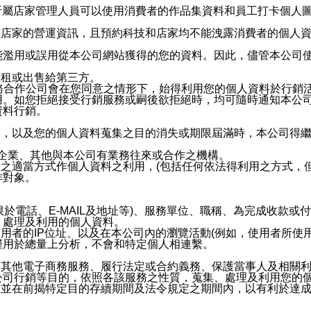
供所屬店家管理人員可以使用消費者的作品集資料和員工打卡個人圖像
何店家的營運資訊，且預約科技和店家均不能洩露消費者的個人
能濫用或誤用從本公司網站獲得的您的資料。因此，儘管本公司
出租或出售給第三方。
業務合作公司會在您同意之情形下，始得利用您的個人資料於行銷
用。如您拒絕接受行銷服務或嗣後欲拒絕時，均可隨時通知本公
資料行銷。
內，以及您的個人資料蒐集之目的消失或期限屆滿時，本公司得
係企業、其他與本公司有業務往來或合作之機構。
技之適當方式作個人資料之利用，(包括任何依法得利用之方式，
作對象。
限於電話、E-MAIL及地址等)、服務單位、職稱、為完成收款
、處理及利用的個人資料。
使用者的IP位址、以及在本公司內的瀏覽活動(例如，使用者所使
僅用於總量上分析，不會和特定個人相連繫。
及其他電子商務服務、履行法定或合約義務、保護當事人及相關
公司行銷等目的，依照各該服務之性質，蒐集、處理及利用您的
，並在前揭特定目的存續期間及法令規定之期間內，以有利於達成
。