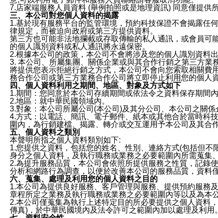
7.店家端服務人員資料 (舉例拍照或是地理資訊) 同意僅提
三、本公司對您個人資料的揭露
1.基於現有服務平台的監管環境，預約科技保證不會揭露任
律規定，而被迫向政府或第三方提供資料。
第三方也可能非法地攔截或存取傳輸的私人通訊，或會員可
的個人識別資料或私人通訊將永遠保密。
2.根據本公司的政策，本公司不會將涉及您的個人識別資料
3. 本公司、所屬集團、關係企業或與其合作行銷之第三方
將提供您表示拒絕行銷之方式，本公司不會向您索取相關費
務合作公司或第三方業務合作公司將立即停止利用您的個人
四、個人資料利用之期間、地區、對象及方式如下
1.期間：您同意於本公司存續期間或依法令之資料保存期間
2.地區：就中華民國領域內。
3.對象：本公司所屬公司(本公司)及其分公司、本公司之關
4.方式：以電話、簡訊、電子郵件、紙本或其他合於當時科
圍內，為行銷建檔、揭露、轉介或交互運用予本公司及其合
五、個人資料之類別
本聲明所指之個人資料類別如下:
1.您提供之資料，包括您的姓名、性別、連絡方式(包括但不
身分之個人資料，及執行職務或業務之必要範圍內所需蒐集
2.為提升服務品質，本公司會依照所提供服務之性質，記錄
分析和網路行為調查，以便於改善本公司的服務品質，資料
六、蒐集、處理及利用您的個人資料之目的
1.本公司為提供良好服務、客戶管理與服務、提供預約服務
章程所定之業務及執行職務或業務之必要範圍內等以及為本
2.本公司僅蒐集為執行上述特定目的所必要提供之個人資料
傳真)，於中華民國境內及法令許可之範圍內加以處理及利用
七、資料安全性