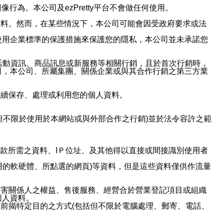
行為。本公司及ezPretty平台不會做任何使用。
資料。然而，在某些情況下，本公司可能會因受政府要求或法
使用企業標準的保護措施來保護您的隱私，本公司並未承諾您
活動資訊、商品訊息或新服務等相關行銷，且於首次行銷時，
司，本公司、所屬集團、關係企業或與其合作行銷之第三方業
繼續保存、處理或利用您的個人資料。
但不限於使用於本網站或與外部合作之行銷)並於法令容許之範
或付款所需之資料、IＰ位址、及其他得以直接或間接識別使用者
用的軟硬體、所點選的網頁)等資料，但是這些資料僅供作流量
利害關係人之權益、售後服務、經營合於營業登記項目或組織
個人資料。
前揭特定目的之方式(包括但不限於電腦處理、郵寄、電話、