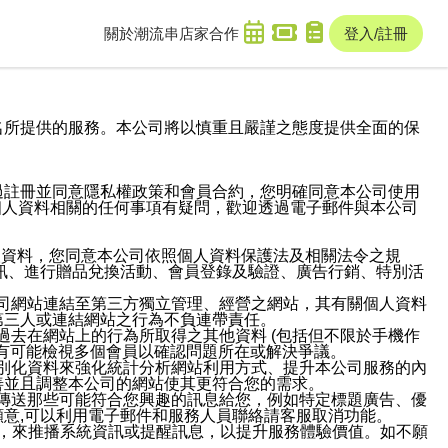
關於潮流串
店家合作
登入/註冊
域名及次級網域名所提供的服務。本公司將以慎重且嚴謹之態度提供全面的保
過註冊並同意隱私權政策和會員合約，您明確同意本公司使用
與個人資料相關的任何事項有疑問，歡迎透過電子郵件與本公司
人資料，您同意本公司依照個人資料保護法及相關法令之規
訊、進行贈品兌換活動、會員登錄及驗證、廣告行銷、特別活
本公司網站連結至第三方獨立管理、經營之網站，其有關個人資料
第三人或連結網站之行為不負連帶責任。
或過去在網站上的行為所取得之其他資料 (包括但不限於手機作
也有可能檢視多個會員以確認問題所在或解決爭議。
識別化資料來強化統計分析網站利用方式、提升本公司服務的內
善並且調整本公司的網站使其更符合您的需求。
並傳送那些可能符合您興趣的訊息給您，例如特定標題廣告、優
意,可以利用電子郵件和服務人員聯絡請客服取消功能。
帳號，來推播系統資訊或提醒訊息，以提升服務體驗價值。如不願