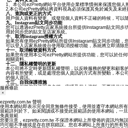
1、本公司ezPretty網站平台使用企業標準慣例來保護
2.本公司ezPretty網站將資料視為必須保護其免於滅
八、查詢或更正的方式
用戶個人資料有變更、或發現個人資料不正確的時候，可以隨時
九、Instagram貼文同步功能
您可以透過ezPretty店家系統後台所提供Instagram貼文同
用於同步您的貼文至店家系統。
十、取消Instagram授權方式
如果您有使用ezPretty網站所提供Instagram貼文同
可以登入店家系統後台使用取消授權功能，系統將立即清除您的
十一、取消帳號資料方式
如果您有使用本公司ezPretty網站所提供功能，您可以於任何
相關資料。
十二、隱私權聲明的更新
本公司將不定時更新隱私權聲明，以反映服務的變更和顧客的意見反
內容有所變更，或是處理您個人資訊的方式有所變動，本公司一
的個人資訊。
十三、自我保護措施
請妥善保管您的使用者名稱、密碼及個人資料，不要提供給
服務條款
窗，以防止他人讀取您的個人資料、信件或進入所機關管理
×
十四、傳送宣傳本站資訊或電子郵件之政策
您同意本公司網站，透過您所提供的郵件地址與您取得聯絡
ezpretty.com.tw 聲明
停止接收這些資料或電子郵件。
使用本網站即表示完全同意無條件接受，使用並遵守本網站所有條款。您與
十五、訊息通知
規範詳列於下。如未閱讀或不接受此規範請勿使用本網站，一旦使用本
本公司/本服務將以通知型訊息傳送重要訊息給您。即使未加
免責規範
本公司/本服務傳送之通知型訊息以對您有效且重要的訊息為
您要注意，ezpretty.com.tw 不保證本網站上所發佈
1.LINE 帳號設定的電話號碼與本公司/本服務所傳來的電話
均可能不準確或是存在拼寫錯誤。您在本網站上所進行的所有預訂服務均是與
2.該 LINE 帳號已在 LINE APP 設定中，同意接收通知型訊