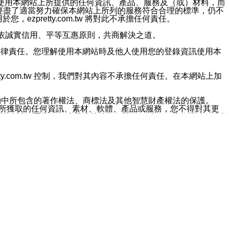
對於因為使用本網站上所提供的任何資訊、產品、服務及（或）材料，而
m.tw 已經盡了適當努力確保本網站上所列的服務符合合理的標準，仍不
ezpretty.com.tw 將對此不承擔任何責任。
均應依誠實信用、平等互惠原則，共商解決之道。
力的法律責任。您理解使用本網站時及他人使用您的登錄資訊使用本
ty.com.tw 控制，我們對其內容不承擔任何責任。在本網站上加
約中所包含的著作權法、商標法及其他智慧財產權法的保護。
網站上所獲取的任何資訊、素材、軟體、產品或服務，您不得對其更
不應被解釋為任何暗示或其他任何許可，或任何著作權法、商標
違反此規定，我們將追究其法律責任。
任何損失、責任及協力廠商的任何索賠或要求（包括律師費），將由
站而獲取到的資訊，而導致您遭受的任何風險或損失，將由您自
用本網站而造成的任何損失負責，同時，您會在此放棄有關此損失的所有及
伺服器不會發生缺陷，其中包括但不僅限於病毒或其他有害元素。對於
w 控制範圍的任何病毒感染、BUG、篡改、技術故障、錯誤、遺
有明示、暗示或法定及其他聲明、保證和條款均予以最大限度的排除，
定目的等。 ezpretty.com.tw 不能持續或在某階段
方便目的，其不應影響這些條款的範圍或意義，或是產生其他的
或任何協力廠商承擔任何責任。 在每次訪問網站時，您應檢查一下這