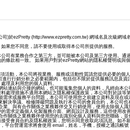
retty (http://www.ezpretty.com.tw) 網
，如果您不同意，請不要使用或取得本公司所提供的服務。
本公司有業務合作之第三方，並可能被本公司及第三方使用。通
條款相一致。 如果用戶對於ezPretty網站的隱私權聲明或
各項活動，本公司將視業務、服務或活動性質請您提供必要的個
公司進行行銷分析之必要範圍內，包括但不限於提供服務訊息及資
、處理及利用您的個人資料。
etty網站連結與介接的網站，也可能蒐集您個人的資料，凡經由
資料處理措施不適用本網站之隱私權保護政策，本公司對於該等
服務功能需求或服務平台問題，本公司可使用您之前建立資料及現在
，來解決爭議、檢修障礙問題及執行本公司的會員合約，本公司
關係企業、與有合作關係之業務夥伴交叉行銷使用，使用去除個人
戶的需求定義個人化製服務介面、網頁設計及服務，這些使用改
與有合作關係之業務夥伴使用您的去識別化個人資料與您您聯絡，
接受會員合約及隱私權政策，您明示同意收取此項訊息。如不願
，平台營運需求將會使用 email，姓名，手機，授權之通訊