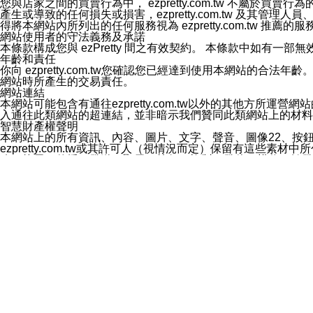
您與店家之間的買賣行為中， ezpretty.com.tw 不
3.LINE 帳號未封鎖傳送訊息之 LINE 官方帳號。
產生或導致的任何損失或損害，ezpretty.com.tw 及其管理
欲變更通知型訊息的設定，操作如下：
得將本網站內所列出的任何服務視為 ezpretty.com.tw 推
1.點選「主頁」＞「設定」
網站使用者的守法義務及承諾
2.點選「隱私設定」
本條款構成您與 ezPretty 間之有效契約。 本條款中如
3.點選「提供使用資料」
年齡和責任
4.點選「LINE通知型訊息」
你向 ezpretty.com.tw您確認您已經達到使用本網站
5.開關「接收LINE通知型訊息」
網站時所產生的交易責任。
❗️關閉「接收通知型訊息」後，將不會接收到來自任何企業
網站連結
本網站可能包含有通往ezpretty.com.tw以外的其他方所運營
入通往此類網站的超連結，並非暗示我們贊同此類網站上的材料
智慧財產權聲明
本網站上的所有資訊、內容、圖片、文字、聲音、圖像22、按
ezpretty.com.tw或其許可人（視情況而定）保留有
改、拷貝、傳播、發送、顯示、執行、複製、發佈、模仿、轉發
法或其他智慧財產權或 ezpretty.com.tw、其許可人
賠償
您同意因您使用本網站，而導致 ezpretty.com.tw、
您承擔賠償並保證 ezpretty.com.tw、其分公司、所屬機
免責聲明
您對本網站的所有使用均由您自擔風險。 因下載使用、參考或
己承擔全部責任。您同意 ezpretty.com.tw 及向ezpr
全部的索賠權利，無論是基於合約、侵權行為或其他依據。 ezpr
那些可損害或影響本網站管理、安全性、公正性和完整性，或是損害或
漏、中斷、刪除、缺陷、延遲或任何事件或事故，ezpretty.
其中包括但不僅限於有關本網站上服務、資訊及（或）聲明的保證或承
時間內對任一條款或多條條款的強制實施，不得將此視為放棄這
法律效應。 ezpretty.com.tw有權隨時變更本使用條