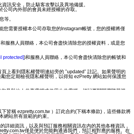
強化資訊安全，防止駭客攻擊以及異地備援。
免於公司內外部的會員未經授權的存取。
訊息等。
用此功能您需要授權本公司存取您的Instagram帳號，您的授權將僅
透過電子郵件和服務人員聯絡，本公司會盡快清除您的授權資料，或是您
。
l protected]
)和服務人員聯絡，本公司會盡快清除您的帳號和
上看到隱私權聲明連結旁的 "updated" 註記。如果聲明的
期檢視隱私權聲明，以得知 ezPretty 網站如何保護您
若您是與他人共享電腦或使用公共電腦，切記要關閉瀏覽器視
依照該資料或電子郵件所指示之方法、說明或功能連結，隨時
ezpretty.com.tw ）訂此合約(下稱本條款)，這些條款將
接受本網站所有規範的約束。
者，將可收到通知型訊息。
約店家的詳細資訊，以及與預訂服務相關資訊在內的其他各種資訊，
etty.com.tw僅是便於您能夠通過我們，預訂相對應的服務。在