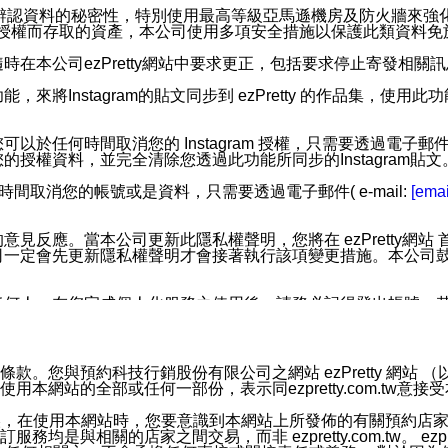
您個人辨認資料的秘密性，特別使用最高等級亞馬遜機房及防火牆來
失及未經授權而存取的資產，本公司使用多項安全措施以保護此類資料
在本公司ezPretty網站中要求更正，包括要求停止寄發相關
步功能，來將Instagram的貼文同步到 ezPretty 的作品集，使
步功能，您可以於任何時間取消您的 Instagram 授權，只需要
授權資料，並完全清除您透過此功能所同步的Instagram貼文
時間取消您的帳號或是資料，只需要透過電子郵件( e-mail:
[emai
應。當本公司更新此隱私權聲明，您將在 ezPretty網站 首頁
定會先更新隱私權聲明才會接著執行該項變更措施。本公司鼓勵您定
任何人。在您完成個人化服務之使用後，請務必記得登出帳號。
區。
並傳送或宣傳本網站各項服務之資料或電子郵件供您參考。您能
預約科技行銷股份有限公司之網站 ezPretty 網站 （以下皆稱 
網站的全部或任何一部份，表示同ezpretty.com.tw意
入本公司/本服務好友，您仍可接收到通知型訊息。
限，以廣告或其他目的的訊息皆不會被傳送。滿足以下三個條件
的資訊均無誤，在使用本網站時，您要意識到本網站上所發佈的有關預
號碼比對相符。
相關的店家之間交易，而非 ezpretty.com.tw。 ezpr
息。