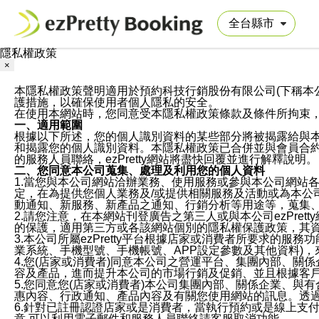
隱私權政策
×
本隱私權政策聲明適用於預約科技行銷股份有限公司(下稱本公司)於ezP
護措施，以確保使用者個人隱私的安全。
在使用本網站時，您同意受本隱私權政策條款及條件所拘束
一、適用範圍
根據以下所述，您的個人識別資料的某些部分將被揭露給與
和揭露您的個人識別資料。本隱私權政策已合併並與會員合約的
的服務人員聯絡，ezPretty網站將盡快回覆並進行解釋說明。
二、您同意本公司蒐集、處理及利用您的個人資料
1.當您與本公司網站洽辦業務、使用服務或參與本公司網站
定，在為提供您個人業務及/或提供相關服務及活動或為本
動通知、新服務、新產品之通知、行銷分析等用途等，蒐集
2.請您注意，在本網站刊登廣告之第三人或與本公司ezPr
的保護，適用第三方或各該網站個別的隱私權保護政策，其
3.本公司所屬ezPretty平台根據店家或消費者所要求的
業系統、手機型號、手機帳號、APP設定參數及其他資料)
4.您(店家或消費者)同意本公司之營運平台、集團內部、
容及產品，進而提升本公司的市場行銷及促銷、並且根據客
5.您同意您(店家或消費者)本公司集團內部、關係企業、
惠內容、行政通知、產品內容及有關您使用網站的訊息。透過
6.針對已註冊認證店家或是消費者，當執行預約或是線上支付
意,可以利用電子郵件和服務人員聯絡請客服取消功能。