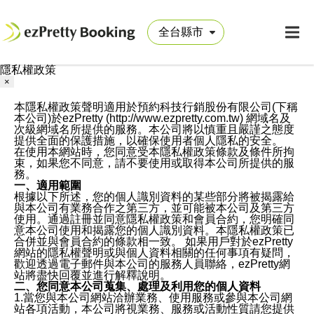
隱私權政策
×
本隱私權政策聲明適用於預約科技行銷股份有限公司(下稱
本公司)於ezPretty (http://www.ezpretty.com.tw) 網域名及
次級網域名所提供的服務。本公司將以慎重且嚴謹之態度
提供全面的保護措施，以確保使用者個人隱私的安全。
在使用本網站時，您同意受本隱私權政策條款及條件所拘
束，如果您不同意，請不要使用或取得本公司所提供的服
務。
一、適用範圍
根據以下所述，您的個人識別資料的某些部分將被揭露給
與本公司有業務合作之第三方，並可能被本公司及第三方
使用。通過註冊並同意隱私權政策和會員合約，您明確同
意本公司使用和揭露您的個人識別資料。本隱私權政策已
合併並與會員合約的條款相一致。 如果用戶對於ezPretty
網站的隱私權聲明或與個人資料相關的任何事項有疑問，
歡迎透過電子郵件與本公司的服務人員聯絡，ezPretty網
站將盡快回覆並進行解釋說明。
二、您同意本公司蒐集、處理及利用您的個人資料
1.當您與本公司網站洽辦業務、使用服務或參與本公司網
站各項活動，本公司將視業務、服務或活動性質請您提供