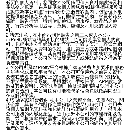
必要的個人資料，您同意本公司依照個人資料保護法及相
關法令之規定，在為提供您個人業務及/或提供相關服務及
活動或為本公司進行行銷分析之必要範圍內，包括但不限
於提供服務訊息及資訊、進行贈品兌換活動、會員登錄及
驗證、廣告行銷、特別活動通知、新服務、新產品之通
知、行銷分析等用途等，蒐集、處理及利用您的個人資
料。
2.請您注意，在本網站刊登廣告之第三人或與本公司
ezPretty網站連結與介接的網站，也可能蒐集您個人的資
料，凡經由本公司網站連結至第三方獨立管理、經營之網
站，其有關個人資料的保護，適用第三方或各該網站個別
的隱私權保護政策，其資料處理措施不適用本網站之隱私
權保護政策，本公司對於該等第三人或連結網站之行為不
負連帶責任。
3.本公司所屬ezPretty平台根據店家或消費者所要求的服務
功能需求或服務平台問題，本公司可使用您之前建立資料
及現在或過去在網站上的行為所取得之其他資料 (包括但
不限於手機作業系統、手機型號、手機帳號、APP設定參
數及其他資料)，來解決爭議、檢修障礙問題及執行本公司
的會員合約，本公司也有可能檢視多個會員以確認問題所
在或解決爭議。
4.您(店家或消費者)同意本公司之營運平台、集團內部、關
係企業、與有合作關係之業務夥伴交叉行銷使用，使用去
除個人識別化資料來強化統計分析網站利用方式、提升本
公司服務的內容及產品，進而提升本公司的市場行銷及促
銷、並且根據客戶的需求定義個人化製服務介面、網頁設
計及服務，這些使用改善並且調整本公司的網站使其更符
合您的需求。