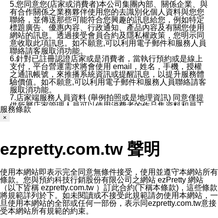
5.您同意您(店家或消費者)本公司集團內部、關係企業、與
有合作關係之業務夥伴使用您的去識別化個人資料與您您
聯絡，並傳送那些可能符合您興趣的訊息給您，例如特定
標題廣告、優惠內容、行政通知、產品內容及有關您使用
網站的訊息。透過接受會員合約及隱私權政策，您明示同
意收取此項訊息。如不願意,可以利用電子郵件和服務人員
聯絡請客服取消功能。
6.針對已註冊認證店家或是消費者，當執行預約或是線上
支付，平台營運需求將會使用 email，姓名，手機，授權
之通訊帳號，來推播系統資訊或提醒訊息，以提升服務體
驗價值。如不願意,可以利用電子郵件和服務人員聯絡請客
服取消功能。
7.店家端服務人員資料 (舉例拍照或是地理資訊) 同意僅提
供所屬店家管理人員可以使用消費者的作品集資料和員工
服務條款
打卡個人圖像行為。本公司及ezPretty平台不會做任何使
×
用。
三、本公司對您個人資料的揭露
1.基於現有服務平台的監管環境，預約科技保證不會揭露
ezpretty.com.tw 聲明
任何店家的營運資訊，且預約科技和店家均不能洩露消費
者的個人資料。然而，在某些情況下，本公司可能會因受
政府要求或法律規定，而被迫向政府或第三方提供資料。
第三方也可能非法地攔截或存取傳輸的私人通訊，或會員
使用本網站即表示完全同意無條件接受，使用並遵守本網站所有
可能濫用或誤用從本公司網站獲得的您的資料。因此，儘
條款。您與預約科技行銷股份有限公司之網站 ezPretty 網站
管本公司使用企業標準的保護措施來保護您的隱私，本公
（以下皆稱 ezpretty.com.tw ）訂此合約(下稱本條款)，這些條款
司並未承諾您的個人識別資料或私人通訊將永遠保密。
將規範詳列於下。如未閱讀或不接受此規範請勿使用本網站，一
2.根據本公司的政策，本公司不會將涉及您的個人識別資
旦使用本網站的全部或任何一部份，表示同ezpretty.com.tw意接
料出租或出售給第三方。
受本網站所有規範的約束。
3. 本公司、所屬集團、關係企業或與其合作行銷之第三方