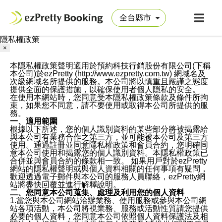
隱私權政策
×
本隱私權政策聲明適用於預約科技行銷股份有限公司(下稱
本公司)於ezPretty (http://www.ezpretty.com.tw) 網域名及
次級網域名所提供的服務。本公司將以慎重且嚴謹之態度
提供全面的保護措施，以確保使用者個人隱私的安全。
在使用本網站時，您同意受本隱私權政策條款及條件所拘
束，如果您不同意，請不要使用或取得本公司所提供的服
務。
一、適用範圍
根據以下所述，您的個人識別資料的某些部分將被揭露給
與本公司有業務合作之第三方，並可能被本公司及第三方
使用。通過註冊並同意隱私權政策和會員合約，您明確同
意本公司使用和揭露您的個人識別資料。本隱私權政策已
合併並與會員合約的條款相一致。 如果用戶對於ezPretty
網站的隱私權聲明或與個人資料相關的任何事項有疑問，
歡迎透過電子郵件與本公司的服務人員聯絡，ezPretty網
站將盡快回覆並進行解釋說明。
二、您同意本公司蒐集、處理及利用您的個人資料
1.當您與本公司網站洽辦業務、使用服務或參與本公司網
站各項活動，本公司將視業務、服務或活動性質請您提供
必要的個人資料，您同意本公司依照個人資料保護法及相