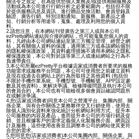
關法令之規定，在為提供您個人業務及/或提供相關服務及
活動或為本公司進行行銷分析之必要範圍內，包括但不限
於提供服務訊息及資訊、進行贈品兌換活動、會員登錄及
驗證、廣告行銷、特別活動通知、新服務、新產品之通
知、行銷分析等用途等，蒐集、處理及利用您的個人資
料。
2.請您注意，在本網站刊登廣告之第三人或與本公司
ezPretty網站連結與介接的網站，也可能蒐集您個人的資
料，凡經由本公司網站連結至第三方獨立管理、經營之網
站，其有關個人資料的保護，適用第三方或各該網站個別
的隱私權保護政策，其資料處理措施不適用本網站之隱私
權保護政策，本公司對於該等第三人或連結網站之行為不
負連帶責任。
3.本公司所屬ezPretty平台根據店家或消費者所要求的服務
功能需求或服務平台問題，本公司可使用您之前建立資料
及現在或過去在網站上的行為所取得之其他資料 (包括但
不限於手機作業系統、手機型號、手機帳號、APP設定參
數及其他資料)，來解決爭議、檢修障礙問題及執行本公司
的會員合約，本公司也有可能檢視多個會員以確認問題所
在或解決爭議。
4.您(店家或消費者)同意本公司之營運平台、集團內部、關
係企業、與有合作關係之業務夥伴交叉行銷使用，使用去
除個人識別化資料來強化統計分析網站利用方式、提升本
公司服務的內容及產品，進而提升本公司的市場行銷及促
銷、並且根據客戶的需求定義個人化製服務介面、網頁設
計及服務，這些使用改善並且調整本公司的網站使其更符
合您的需求。
5.您同意您(店家或消費者)本公司集團內部、關係企業、與