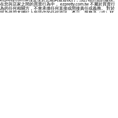
料於行銷活動資訊、商品訊息或新服務等相關行銷，且於
在您與店家之間的買賣行為中， ezpretty.com.tw 不屬於買賣行
首次行銷時，將提供您表示拒絕行銷之方式，本公司不會
為的任何相關方，不會承擔任何直接或間接責任或義務。 對於
向您索取相關費用。如您拒絕接受行銷服務或嗣後欲拒絕
因為使用本網站上所提供的任何資訊、產品、服務及（或）材
時，均可隨時通知本公司，本公司、所屬集團、關係企業
料，而產生或導致的任何損失或損害，ezpretty.com.tw 及其管
或與其合作行銷之第三方業務合作公司或第三方業務合作
理人員、員工或代表人均對此不承擔任何責任。 儘管
公司將立即停止利用您的個人資料行銷。
ezpretty.com.tw 已經盡了適當努力確保本網站上所列的服務符
四、個人資料利用之期間、地區、對象及方式如下
合合理的標準，仍不得將本網站內所列出的任何服務視為
1.期間：您同意於本公司存續期間或依法令之資料保存期
ezpretty.com.tw 推薦的服務，或是認為其代表該服務將會適用
間內，以及您的個人資料蒐集之目的消失或期限屆滿時，
於該用戶。如果該服務不適用於您，ezpretty.com.tw 將對此不
本公司得繼續保存、處理或利用您的個人資料。
承擔任何責任。
2.地區：就中華民國領域內。
網站使用者的守法義務及承諾
3.對象：本公司所屬公司(本公司)及其分公司、本公司之關
本條款構成您與 ezPretty 間之有效契約。 本條款中如有一部無
係企業、其他與本公司有業務往來或合作之機構。
效時，不影響其他條款之效力。 本條款如有未盡之處，雙方均
4.方式：以電話、簡訊、電子郵件、紙本或其他合於當時
應依誠實信用、平等互惠原則，共商解決之道。
科技之適當方式作個人資料之利用，(包括任何依法得利用
年齡和責任
之方式，但不限於使用於本網站或與外部合作之行銷)並於
你向 ezpretty.com.tw您確認您已經達到使用本網站的合法年
法令容許之範圍內，為行銷建檔、揭露、轉介或交互運用
齡。可以針對您在使用本網站時產生的任何責任，形成有約束力
予本公司及其合作對象。
的法律責任。您理解使用本網站時及他人使用您的登錄資訊使用
五、個人資料之類別
本網站時所產生的交易責任。
本聲明所指之個人資料類別如下:
網站連結
1.您提供之資料，包括您的姓名、性別、連絡方式(包括但
本網站可能包含有通往ezpretty.com.tw以外的其他方所運營網站
不限於電話、E-MAIL及地址等)、服務單位、職稱、為完
的超連結。此類超連結僅提供用於參考。此類網站不是由
成收款或付款所需之資料、IＰ位址、及其他得以直接或間
ezpretty.com.tw 控制，我們對其內容不承擔任何責任。在本網
接識別使用者身分之個人資料，及執行職務或業務之必要
站上加入通往此類網站的超連結，並非暗示我們贊同此類網站上
範圍內所需蒐集、處理及利用的個人資料。
的材料或是與其經營人之間存在任何聯繫。
2.為提升服務品質，本公司會依照所提供服務之性質，記
智慧財產權聲明
錄使用者的IP位址、以及在本公司內的瀏覽活動(例如，使
本網站上的所有資訊、內容、圖片、文字、聲音、圖像22、按
用者所使用的軟硬體、所點選的網頁)等資料，但是這些資
鈕、商標、服務標章及商品名稱均受中華民國國家法律及國際條