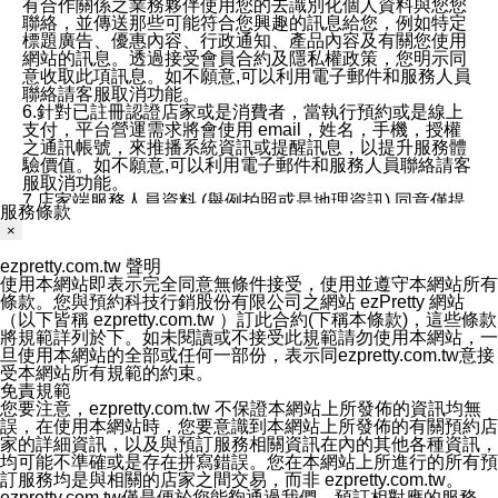
有合作關係之業務夥伴使用您的去識別化個人資料與您您
聯絡，並傳送那些可能符合您興趣的訊息給您，例如特定
標題廣告、優惠內容、行政通知、產品內容及有關您使用
網站的訊息。透過接受會員合約及隱私權政策，您明示同
意收取此項訊息。如不願意,可以利用電子郵件和服務人員
聯絡請客服取消功能。
6.針對已註冊認證店家或是消費者，當執行預約或是線上
支付，平台營運需求將會使用 email，姓名，手機，授權
之通訊帳號，來推播系統資訊或提醒訊息，以提升服務體
驗價值。如不願意,可以利用電子郵件和服務人員聯絡請客
服取消功能。
7.店家端服務人員資料 (舉例拍照或是地理資訊) 同意僅提
服務條款
供所屬店家管理人員可以使用消費者的作品集資料和員工
×
打卡個人圖像行為。本公司及ezPretty平台不會做任何使
用。
ezpretty.com.tw 聲明
三、本公司對您個人資料的揭露
使用本網站即表示完全同意無條件接受，使用並遵守本網站所有
1.基於現有服務平台的監管環境，預約科技保證不會揭露
條款。您與預約科技行銷股份有限公司之網站 ezPretty 網站
任何店家的營運資訊，且預約科技和店家均不能洩露消費
（以下皆稱 ezpretty.com.tw ）訂此合約(下稱本條款)，這些條款
者的個人資料。然而，在某些情況下，本公司可能會因受
將規範詳列於下。如未閱讀或不接受此規範請勿使用本網站，一
政府要求或法律規定，而被迫向政府或第三方提供資料。
旦使用本網站的全部或任何一部份，表示同ezpretty.com.tw意接
第三方也可能非法地攔截或存取傳輸的私人通訊，或會員
受本網站所有規範的約束。
可能濫用或誤用從本公司網站獲得的您的資料。因此，儘
免責規範
管本公司使用企業標準的保護措施來保護您的隱私，本公
您要注意，ezpretty.com.tw 不保證本網站上所發佈的資訊均無
司並未承諾您的個人識別資料或私人通訊將永遠保密。
誤，在使用本網站時，您要意識到本網站上所發佈的有關預約店
2.根據本公司的政策，本公司不會將涉及您的個人識別資
家的詳細資訊，以及與預訂服務相關資訊在內的其他各種資訊，
料出租或出售給第三方。
均可能不準確或是存在拼寫錯誤。您在本網站上所進行的所有預
3. 本公司、所屬集團、關係企業或與其合作行銷之第三方
訂服務均是與相關的店家之間交易，而非 ezpretty.com.tw。
業務合作公司會在您同意之情形下，始得利用您的個人資
ezpretty.com.tw僅是便於您能夠通過我們，預訂相對應的服務。