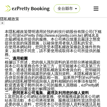
隱私權政策
×
本隱私權政策聲明適用於預約科技行銷股份有限公司(下稱
本公司)於ezPretty (http://www.ezpretty.com.tw) 網域名及
次級網域名所提供的服務。本公司將以慎重且嚴謹之態度
提供全面的保護措施，以確保使用者個人隱私的安全。
在使用本網站時，您同意受本隱私權政策條款及條件所拘
束，如果您不同意，請不要使用或取得本公司所提供的服
務。
一、適用範圍
根據以下所述，您的個人識別資料的某些部分將被揭露給
與本公司有業務合作之第三方，並可能被本公司及第三方
使用。通過註冊並同意隱私權政策和會員合約，您明確同
意本公司使用和揭露您的個人識別資料。本隱私權政策已
合併並與會員合約的條款相一致。 如果用戶對於ezPretty
網站的隱私權聲明或與個人資料相關的任何事項有疑問，
歡迎透過電子郵件與本公司的服務人員聯絡，ezPretty網
站將盡快回覆並進行解釋說明。
二、您同意本公司蒐集、處理及利用您的個人資料
1.當您與本公司網站洽辦業務、使用服務或參與本公司網
站各項活動，本公司將視業務、服務或活動性質請您提供
必要的個人資料，您同意本公司依照個人資料保護法及相