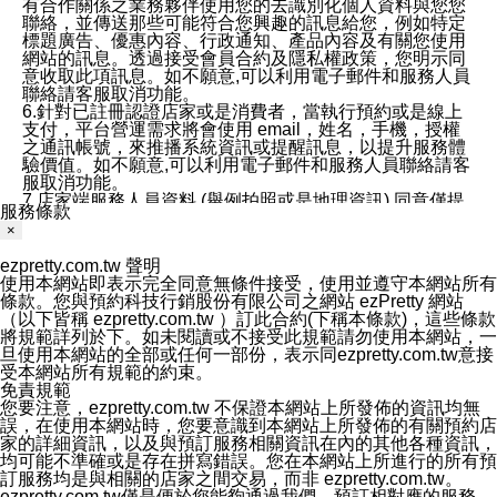
有合作關係之業務夥伴使用您的去識別化個人資料與您您
聯絡，並傳送那些可能符合您興趣的訊息給您，例如特定
標題廣告、優惠內容、行政通知、產品內容及有關您使用
網站的訊息。透過接受會員合約及隱私權政策，您明示同
意收取此項訊息。如不願意,可以利用電子郵件和服務人員
聯絡請客服取消功能。
6.針對已註冊認證店家或是消費者，當執行預約或是線上
支付，平台營運需求將會使用 email，姓名，手機，授權
之通訊帳號，來推播系統資訊或提醒訊息，以提升服務體
驗價值。如不願意,可以利用電子郵件和服務人員聯絡請客
服取消功能。
7.店家端服務人員資料 (舉例拍照或是地理資訊) 同意僅提
服務條款
供所屬店家管理人員可以使用消費者的作品集資料和員工
×
打卡個人圖像行為。本公司及ezPretty平台不會做任何使
用。
ezpretty.com.tw 聲明
三、本公司對您個人資料的揭露
使用本網站即表示完全同意無條件接受，使用並遵守本網站所有
1.基於現有服務平台的監管環境，預約科技保證不會揭露
條款。您與預約科技行銷股份有限公司之網站 ezPretty 網站
任何店家的營運資訊，且預約科技和店家均不能洩露消費
（以下皆稱 ezpretty.com.tw ）訂此合約(下稱本條款)，這些條款
者的個人資料。然而，在某些情況下，本公司可能會因受
將規範詳列於下。如未閱讀或不接受此規範請勿使用本網站，一
政府要求或法律規定，而被迫向政府或第三方提供資料。
旦使用本網站的全部或任何一部份，表示同ezpretty.com.tw意接
第三方也可能非法地攔截或存取傳輸的私人通訊，或會員
受本網站所有規範的約束。
可能濫用或誤用從本公司網站獲得的您的資料。因此，儘
免責規範
管本公司使用企業標準的保護措施來保護您的隱私，本公
您要注意，ezpretty.com.tw 不保證本網站上所發佈的資訊均無
司並未承諾您的個人識別資料或私人通訊將永遠保密。
誤，在使用本網站時，您要意識到本網站上所發佈的有關預約店
2.根據本公司的政策，本公司不會將涉及您的個人識別資
家的詳細資訊，以及與預訂服務相關資訊在內的其他各種資訊，
料出租或出售給第三方。
均可能不準確或是存在拼寫錯誤。您在本網站上所進行的所有預
3. 本公司、所屬集團、關係企業或與其合作行銷之第三方
訂服務均是與相關的店家之間交易，而非 ezpretty.com.tw。
業務合作公司會在您同意之情形下，始得利用您的個人資
ezpretty.com.tw僅是便於您能夠通過我們，預訂相對應的服務。