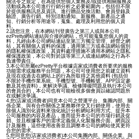
關法令之規定，在為提供您個人業務及/或提供相關服務及
活動或為本公司進行行銷分析之必要範圍內，包括但不限
於提供服務訊息及資訊、進行贈品兌換活動、會員登錄及
驗證、廣告行銷、特別活動通知、新服務、新產品之通
知、行銷分析等用途等，蒐集、處理及利用您的個人資
料。
2.請您注意，在本網站刊登廣告之第三人或與本公司
ezPretty網站連結與介接的網站，也可能蒐集您個人的資
料，凡經由本公司網站連結至第三方獨立管理、經營之網
站，其有關個人資料的保護，適用第三方或各該網站個別
的隱私權保護政策，其資料處理措施不適用本網站之隱私
權保護政策，本公司對於該等第三人或連結網站之行為不
負連帶責任。
3.本公司所屬ezPretty平台根據店家或消費者所要求的服務
功能需求或服務平台問題，本公司可使用您之前建立資料
及現在或過去在網站上的行為所取得之其他資料 (包括但
不限於手機作業系統、手機型號、手機帳號、APP設定參
數及其他資料)，來解決爭議、檢修障礙問題及執行本公司
的會員合約，本公司也有可能檢視多個會員以確認問題所
在或解決爭議。
4.您(店家或消費者)同意本公司之營運平台、集團內部、關
係企業、與有合作關係之業務夥伴交叉行銷使用，使用去
除個人識別化資料來強化統計分析網站利用方式、提升本
公司服務的內容及產品，進而提升本公司的市場行銷及促
銷、並且根據客戶的需求定義個人化製服務介面、網頁設
計及服務，這些使用改善並且調整本公司的網站使其更符
合您的需求。
5.您同意您(店家或消費者)本公司集團內部、關係企業、與