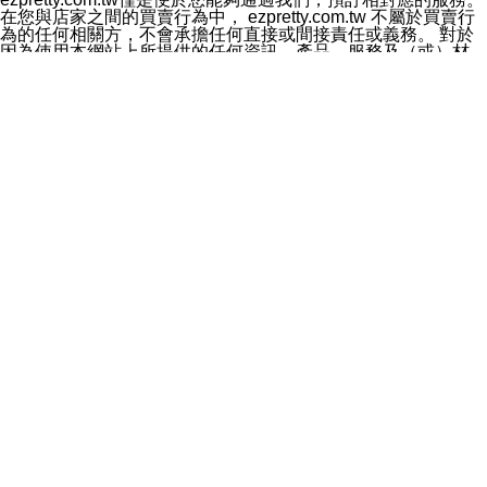
料於行銷活動資訊、商品訊息或新服務等相關行銷，且於
在您與店家之間的買賣行為中， ezpretty.com.tw 不屬於買賣行
首次行銷時，將提供您表示拒絕行銷之方式，本公司不會
為的任何相關方，不會承擔任何直接或間接責任或義務。 對於
向您索取相關費用。如您拒絕接受行銷服務或嗣後欲拒絕
因為使用本網站上所提供的任何資訊、產品、服務及（或）材
時，均可隨時通知本公司，本公司、所屬集團、關係企業
料，而產生或導致的任何損失或損害，ezpretty.com.tw 及其管
或與其合作行銷之第三方業務合作公司或第三方業務合作
理人員、員工或代表人均對此不承擔任何責任。 儘管
公司將立即停止利用您的個人資料行銷。
ezpretty.com.tw 已經盡了適當努力確保本網站上所列的服務符
四、個人資料利用之期間、地區、對象及方式如下
合合理的標準，仍不得將本網站內所列出的任何服務視為
1.期間：您同意於本公司存續期間或依法令之資料保存期
ezpretty.com.tw 推薦的服務，或是認為其代表該服務將會適用
間內，以及您的個人資料蒐集之目的消失或期限屆滿時，
於該用戶。如果該服務不適用於您，ezpretty.com.tw 將對此不
本公司得繼續保存、處理或利用您的個人資料。
承擔任何責任。
2.地區：就中華民國領域內。
網站使用者的守法義務及承諾
3.對象：本公司所屬公司(本公司)及其分公司、本公司之關
本條款構成您與 ezPretty 間之有效契約。 本條款中如有一部無
係企業、其他與本公司有業務往來或合作之機構。
效時，不影響其他條款之效力。 本條款如有未盡之處，雙方均
4.方式：以電話、簡訊、電子郵件、紙本或其他合於當時
應依誠實信用、平等互惠原則，共商解決之道。
科技之適當方式作個人資料之利用，(包括任何依法得利用
年齡和責任
之方式，但不限於使用於本網站或與外部合作之行銷)並於
你向 ezpretty.com.tw您確認您已經達到使用本網站的合法年
法令容許之範圍內，為行銷建檔、揭露、轉介或交互運用
齡。可以針對您在使用本網站時產生的任何責任，形成有約束力
予本公司及其合作對象。
的法律責任。您理解使用本網站時及他人使用您的登錄資訊使用
五、個人資料之類別
本網站時所產生的交易責任。
本聲明所指之個人資料類別如下:
網站連結
1.您提供之資料，包括您的姓名、性別、連絡方式(包括但
本網站可能包含有通往ezpretty.com.tw以外的其他方所運營網站
不限於電話、E-MAIL及地址等)、服務單位、職稱、為完
的超連結。此類超連結僅提供用於參考。此類網站不是由
成收款或付款所需之資料、IＰ位址、及其他得以直接或間
ezpretty.com.tw 控制，我們對其內容不承擔任何責任。在本網
接識別使用者身分之個人資料，及執行職務或業務之必要
站上加入通往此類網站的超連結，並非暗示我們贊同此類網站上
範圍內所需蒐集、處理及利用的個人資料。
的材料或是與其經營人之間存在任何聯繫。
2.為提升服務品質，本公司會依照所提供服務之性質，記
智慧財產權聲明
錄使用者的IP位址、以及在本公司內的瀏覽活動(例如，使
本網站上的所有資訊、內容、圖片、文字、聲音、圖像22、按
用者所使用的軟硬體、所點選的網頁)等資料，但是這些資
鈕、商標、服務標章及商品名稱均受中華民國國家法律及國際條