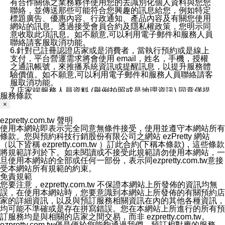
有合作關係之業務夥伴使用您的去識別化個人資料與您您
聯絡，並傳送那些可能符合您興趣的訊息給您，例如特定
標題廣告、優惠內容、行政通知、產品內容及有關您使用
網站的訊息。透過接受會員合約及隱私權政策，您明示同
意收取此項訊息。如不願意,可以利用電子郵件和服務人員
聯絡請客服取消功能。
6.針對已註冊認證店家或是消費者，當執行預約或是線上
支付，平台營運需求將會使用 email，姓名，手機，授權
之通訊帳號，來推播系統資訊或提醒訊息，以提升服務體
驗價值。如不願意,可以利用電子郵件和服務人員聯絡請客
服取消功能。
7.店家端服務人員資料 (舉例拍照或是地理資訊) 同意僅提
服務條款
供所屬店家管理人員可以使用消費者的作品集資料和員工
×
打卡個人圖像行為。本公司及ezPretty平台不會做任何使
用。
ezpretty.com.tw 聲明
三、本公司對您個人資料的揭露
使用本網站即表示完全同意無條件接受，使用並遵守本網站所有
1.基於現有服務平台的監管環境，預約科技保證不會揭露
條款。您與預約科技行銷股份有限公司之網站 ezPretty 網站
任何店家的營運資訊，且預約科技和店家均不能洩露消費
（以下皆稱 ezpretty.com.tw ）訂此合約(下稱本條款)，這些條款
者的個人資料。然而，在某些情況下，本公司可能會因受
將規範詳列於下。如未閱讀或不接受此規範請勿使用本網站，一
政府要求或法律規定，而被迫向政府或第三方提供資料。
旦使用本網站的全部或任何一部份，表示同ezpretty.com.tw意接
第三方也可能非法地攔截或存取傳輸的私人通訊，或會員
受本網站所有規範的約束。
可能濫用或誤用從本公司網站獲得的您的資料。因此，儘
免責規範
管本公司使用企業標準的保護措施來保護您的隱私，本公
您要注意，ezpretty.com.tw 不保證本網站上所發佈的資訊均無
司並未承諾您的個人識別資料或私人通訊將永遠保密。
誤，在使用本網站時，您要意識到本網站上所發佈的有關預約店
2.根據本公司的政策，本公司不會將涉及您的個人識別資
家的詳細資訊，以及與預訂服務相關資訊在內的其他各種資訊，
料出租或出售給第三方。
均可能不準確或是存在拼寫錯誤。您在本網站上所進行的所有預
3. 本公司、所屬集團、關係企業或與其合作行銷之第三方
訂服務均是與相關的店家之間交易，而非 ezpretty.com.tw。
業務合作公司會在您同意之情形下，始得利用您的個人資
ezpretty.com.tw僅是便於您能夠通過我們，預訂相對應的服務。