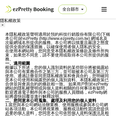
隱私權政策
×
本隱私權政策聲明適用於預約科技行銷股份有限公司(下稱
本公司)於ezPretty (http://www.ezpretty.com.tw) 網域名及
次級網域名所提供的服務。本公司將以慎重且嚴謹之態度
提供全面的保護措施，以確保使用者個人隱私的安全。
在使用本網站時，您同意受本隱私權政策條款及條件所拘
束，如果您不同意，請不要使用或取得本公司所提供的服
務。
一、適用範圍
根據以下所述，您的個人識別資料的某些部分將被揭露給
與本公司有業務合作之第三方，並可能被本公司及第三方
使用。通過註冊並同意隱私權政策和會員合約，您明確同
意本公司使用和揭露您的個人識別資料。本隱私權政策已
合併並與會員合約的條款相一致。 如果用戶對於ezPretty
網站的隱私權聲明或與個人資料相關的任何事項有疑問，
歡迎透過電子郵件與本公司的服務人員聯絡，ezPretty網
站將盡快回覆並進行解釋說明。
二、您同意本公司蒐集、處理及利用您的個人資料
1.當您與本公司網站洽辦業務、使用服務或參與本公司網
站各項活動，本公司將視業務、服務或活動性質請您提供
必要的個人資料，您同意本公司依照個人資料保護法及相