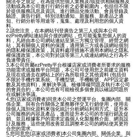
關法令之規定，在為提供您個人業務及/或提供相關服務及
活動或為本公司進行行銷分析之必要範圍內，包括但不限
於提供服務訊息及資訊、進行贈品兌換活動、會員登錄及
驗證、廣告行銷、特別活動通知、新服務、新產品之通
知、行銷分析等用途等，蒐集、處理及利用您的個人資
料。
2.請您注意，在本網站刊登廣告之第三人或與本公司
ezPretty網站連結與介接的網站，也可能蒐集您個人的資
料，凡經由本公司網站連結至第三方獨立管理、經營之網
站，其有關個人資料的保護，適用第三方或各該網站個別
的隱私權保護政策，其資料處理措施不適用本網站之隱私
權保護政策，本公司對於該等第三人或連結網站之行為不
負連帶責任。
3.本公司所屬ezPretty平台根據店家或消費者所要求的服務
功能需求或服務平台問題，本公司可使用您之前建立資料
及現在或過去在網站上的行為所取得之其他資料 (包括但
不限於手機作業系統、手機型號、手機帳號、APP設定參
數及其他資料)，來解決爭議、檢修障礙問題及執行本公司
的會員合約，本公司也有可能檢視多個會員以確認問題所
在或解決爭議。
4.您(店家或消費者)同意本公司之營運平台、集團內部、關
係企業、與有合作關係之業務夥伴交叉行銷使用，使用去
除個人識別化資料來強化統計分析網站利用方式、提升本
公司服務的內容及產品，進而提升本公司的市場行銷及促
銷、並且根據客戶的需求定義個人化製服務介面、網頁設
計及服務，這些使用改善並且調整本公司的網站使其更符
合您的需求。
5.您同意您(店家或消費者)本公司集團內部、關係企業、與