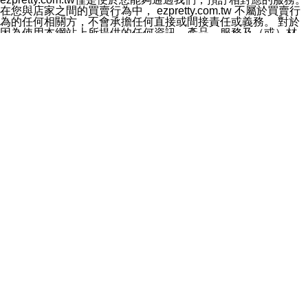
料於行銷活動資訊、商品訊息或新服務等相關行銷，且於
在您與店家之間的買賣行為中， ezpretty.com.tw 不屬於買賣行
首次行銷時，將提供您表示拒絕行銷之方式，本公司不會
為的任何相關方，不會承擔任何直接或間接責任或義務。 對於
向您索取相關費用。如您拒絕接受行銷服務或嗣後欲拒絕
因為使用本網站上所提供的任何資訊、產品、服務及（或）材
時，均可隨時通知本公司，本公司、所屬集團、關係企業
料，而產生或導致的任何損失或損害，ezpretty.com.tw 及其管
或與其合作行銷之第三方業務合作公司或第三方業務合作
理人員、員工或代表人均對此不承擔任何責任。 儘管
公司將立即停止利用您的個人資料行銷。
ezpretty.com.tw 已經盡了適當努力確保本網站上所列的服務符
四、個人資料利用之期間、地區、對象及方式如下
合合理的標準，仍不得將本網站內所列出的任何服務視為
1.期間：您同意於本公司存續期間或依法令之資料保存期
ezpretty.com.tw 推薦的服務，或是認為其代表該服務將會適用
間內，以及您的個人資料蒐集之目的消失或期限屆滿時，
於該用戶。如果該服務不適用於您，ezpretty.com.tw 將對此不
本公司得繼續保存、處理或利用您的個人資料。
承擔任何責任。
2.地區：就中華民國領域內。
網站使用者的守法義務及承諾
3.對象：本公司所屬公司(本公司)及其分公司、本公司之關
本條款構成您與 ezPretty 間之有效契約。 本條款中如有一部無
係企業、其他與本公司有業務往來或合作之機構。
效時，不影響其他條款之效力。 本條款如有未盡之處，雙方均
4.方式：以電話、簡訊、電子郵件、紙本或其他合於當時
應依誠實信用、平等互惠原則，共商解決之道。
科技之適當方式作個人資料之利用，(包括任何依法得利用
年齡和責任
之方式，但不限於使用於本網站或與外部合作之行銷)並於
你向 ezpretty.com.tw您確認您已經達到使用本網站的合法年
法令容許之範圍內，為行銷建檔、揭露、轉介或交互運用
齡。可以針對您在使用本網站時產生的任何責任，形成有約束力
予本公司及其合作對象。
的法律責任。您理解使用本網站時及他人使用您的登錄資訊使用
五、個人資料之類別
本網站時所產生的交易責任。
本聲明所指之個人資料類別如下:
網站連結
1.您提供之資料，包括您的姓名、性別、連絡方式(包括但
本網站可能包含有通往ezpretty.com.tw以外的其他方所運營網站
不限於電話、E-MAIL及地址等)、服務單位、職稱、為完
的超連結。此類超連結僅提供用於參考。此類網站不是由
成收款或付款所需之資料、IＰ位址、及其他得以直接或間
ezpretty.com.tw 控制，我們對其內容不承擔任何責任。在本網
接識別使用者身分之個人資料，及執行職務或業務之必要
站上加入通往此類網站的超連結，並非暗示我們贊同此類網站上
範圍內所需蒐集、處理及利用的個人資料。
的材料或是與其經營人之間存在任何聯繫。
2.為提升服務品質，本公司會依照所提供服務之性質，記
智慧財產權聲明
錄使用者的IP位址、以及在本公司內的瀏覽活動(例如，使
本網站上的所有資訊、內容、圖片、文字、聲音、圖像22、按
用者所使用的軟硬體、所點選的網頁)等資料，但是這些資
鈕、商標、服務標章及商品名稱均受中華民國國家法律及國際條