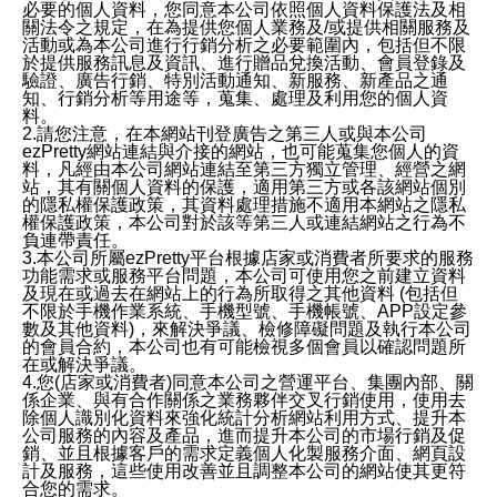
必要的個人資料，您同意本公司依照個人資料保護法及相
關法令之規定，在為提供您個人業務及/或提供相關服務及
活動或為本公司進行行銷分析之必要範圍內，包括但不限
於提供服務訊息及資訊、進行贈品兌換活動、會員登錄及
驗證、廣告行銷、特別活動通知、新服務、新產品之通
知、行銷分析等用途等，蒐集、處理及利用您的個人資
料。
2.請您注意，在本網站刊登廣告之第三人或與本公司
ezPretty網站連結與介接的網站，也可能蒐集您個人的資
料，凡經由本公司網站連結至第三方獨立管理、經營之網
站，其有關個人資料的保護，適用第三方或各該網站個別
的隱私權保護政策，其資料處理措施不適用本網站之隱私
權保護政策，本公司對於該等第三人或連結網站之行為不
負連帶責任。
3.本公司所屬ezPretty平台根據店家或消費者所要求的服務
功能需求或服務平台問題，本公司可使用您之前建立資料
及現在或過去在網站上的行為所取得之其他資料 (包括但
不限於手機作業系統、手機型號、手機帳號、APP設定參
數及其他資料)，來解決爭議、檢修障礙問題及執行本公司
的會員合約，本公司也有可能檢視多個會員以確認問題所
在或解決爭議。
4.您(店家或消費者)同意本公司之營運平台、集團內部、關
係企業、與有合作關係之業務夥伴交叉行銷使用，使用去
除個人識別化資料來強化統計分析網站利用方式、提升本
公司服務的內容及產品，進而提升本公司的市場行銷及促
銷、並且根據客戶的需求定義個人化製服務介面、網頁設
計及服務，這些使用改善並且調整本公司的網站使其更符
合您的需求。