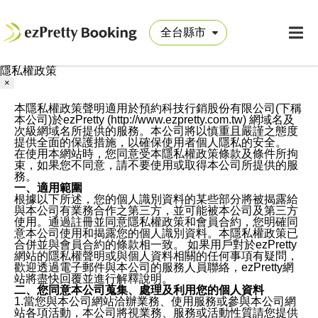
隱私權政策
×
本隱私權政策聲明適用於預約科技行銷股份有限公司(下稱
本公司)於ezPretty (http://www.ezpretty.com.tw) 網域名及
次級網域名所提供的服務。本公司將以慎重且嚴謹之態度
提供全面的保護措施，以確保使用者個人隱私的安全。
在使用本網站時，您同意受本隱私權政策條款及條件所拘
束，如果您不同意，請不要使用或取得本公司所提供的服
務。
一、適用範圍
根據以下所述，您的個人識別資料的某些部分將被揭露給
與本公司有業務合作之第三方，並可能被本公司及第三方
使用。通過註冊並同意隱私權政策和會員合約，您明確同
意本公司使用和揭露您的個人識別資料。本隱私權政策已
合併並與會員合約的條款相一致。 如果用戶對於ezPretty
網站的隱私權聲明或與個人資料相關的任何事項有疑問，
歡迎透過電子郵件與本公司的服務人員聯絡，ezPretty網
站將盡快回覆並進行解釋說明。
二、您同意本公司蒐集、處理及利用您的個人資料
1.當您與本公司網站洽辦業務、使用服務或參與本公司網
站各項活動，本公司將視業務、服務或活動性質請您提供