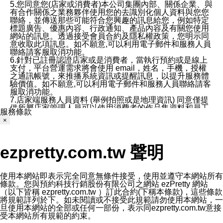
5.您同意您(店家或消費者)本公司集團內部、關係企業、與
有合作關係之業務夥伴使用您的去識別化個人資料與您您
聯絡，並傳送那些可能符合您興趣的訊息給您，例如特定
標題廣告、優惠內容、行政通知、產品內容及有關您使用
網站的訊息。透過接受會員合約及隱私權政策，您明示同
意收取此項訊息。如不願意,可以利用電子郵件和服務人員
聯絡請客服取消功能。
6.針對已註冊認證店家或是消費者，當執行預約或是線上
支付，平台營運需求將會使用 email，姓名，手機，授權
之通訊帳號，來推播系統資訊或提醒訊息，以提升服務體
驗價值。如不願意,可以利用電子郵件和服務人員聯絡請客
服取消功能。
7.店家端服務人員資料 (舉例拍照或是地理資訊) 同意僅提
供所屬店家管理人員可以使用消費者的作品集資料和員工
服務條款
打卡個人圖像行為。本公司及ezPretty平台不會做任何使
×
用。
三、本公司對您個人資料的揭露
1.基於現有服務平台的監管環境，預約科技保證不會揭露
ezpretty.com.tw 聲明
任何店家的營運資訊，且預約科技和店家均不能洩露消費
者的個人資料。然而，在某些情況下，本公司可能會因受
政府要求或法律規定，而被迫向政府或第三方提供資料。
第三方也可能非法地攔截或存取傳輸的私人通訊，或會員
使用本網站即表示完全同意無條件接受，使用並遵守本網站所有
可能濫用或誤用從本公司網站獲得的您的資料。因此，儘
條款。您與預約科技行銷股份有限公司之網站 ezPretty 網站
管本公司使用企業標準的保護措施來保護您的隱私，本公
（以下皆稱 ezpretty.com.tw ）訂此合約(下稱本條款)，這些條款
司並未承諾您的個人識別資料或私人通訊將永遠保密。
將規範詳列於下。如未閱讀或不接受此規範請勿使用本網站，一
2.根據本公司的政策，本公司不會將涉及您的個人識別資
旦使用本網站的全部或任何一部份，表示同ezpretty.com.tw意接
料出租或出售給第三方。
受本網站所有規範的約束。
3. 本公司、所屬集團、關係企業或與其合作行銷之第三方