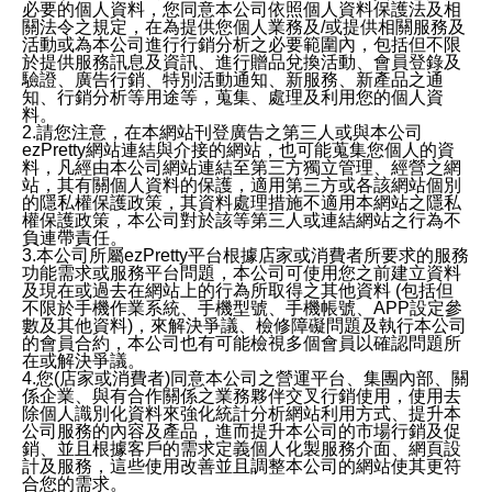
必要的個人資料，您同意本公司依照個人資料保護法及相
關法令之規定，在為提供您個人業務及/或提供相關服務及
活動或為本公司進行行銷分析之必要範圍內，包括但不限
於提供服務訊息及資訊、進行贈品兌換活動、會員登錄及
驗證、廣告行銷、特別活動通知、新服務、新產品之通
知、行銷分析等用途等，蒐集、處理及利用您的個人資
料。
2.請您注意，在本網站刊登廣告之第三人或與本公司
ezPretty網站連結與介接的網站，也可能蒐集您個人的資
料，凡經由本公司網站連結至第三方獨立管理、經營之網
站，其有關個人資料的保護，適用第三方或各該網站個別
的隱私權保護政策，其資料處理措施不適用本網站之隱私
權保護政策，本公司對於該等第三人或連結網站之行為不
負連帶責任。
3.本公司所屬ezPretty平台根據店家或消費者所要求的服務
功能需求或服務平台問題，本公司可使用您之前建立資料
及現在或過去在網站上的行為所取得之其他資料 (包括但
不限於手機作業系統、手機型號、手機帳號、APP設定參
數及其他資料)，來解決爭議、檢修障礙問題及執行本公司
的會員合約，本公司也有可能檢視多個會員以確認問題所
在或解決爭議。
4.您(店家或消費者)同意本公司之營運平台、集團內部、關
係企業、與有合作關係之業務夥伴交叉行銷使用，使用去
除個人識別化資料來強化統計分析網站利用方式、提升本
公司服務的內容及產品，進而提升本公司的市場行銷及促
銷、並且根據客戶的需求定義個人化製服務介面、網頁設
計及服務，這些使用改善並且調整本公司的網站使其更符
合您的需求。