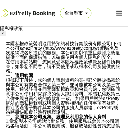
隱私權政策
×
本隱私權政策聲明適用於預約科技行銷股份有限公司(下稱
本公司)於ezPretty (http://www.ezpretty.com.tw) 網域名及
次級網域名所提供的服務。本公司將以慎重且嚴謹之態度
提供全面的保護措施，以確保使用者個人隱私的安全。
在使用本網站時，您同意受本隱私權政策條款及條件所拘
束，如果您不同意，請不要使用或取得本公司所提供的服
務。
一、適用範圍
根據以下所述，您的個人識別資料的某些部分將被揭露給
與本公司有業務合作之第三方，並可能被本公司及第三方
使用。通過註冊並同意隱私權政策和會員合約，您明確同
意本公司使用和揭露您的個人識別資料。本隱私權政策已
合併並與會員合約的條款相一致。 如果用戶對於ezPretty
網站的隱私權聲明或與個人資料相關的任何事項有疑問，
歡迎透過電子郵件與本公司的服務人員聯絡，ezPretty網
站將盡快回覆並進行解釋說明。
二、您同意本公司蒐集、處理及利用您的個人資料
1.當您與本公司網站洽辦業務、使用服務或參與本公司網
站各項活動，本公司將視業務、服務或活動性質請您提供