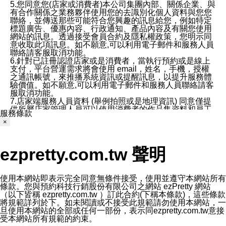
5.您同意您(店家或消費者)本公司集團內部、關係企業、與
有合作關係之業務夥伴使用您的去識別化個人資料與您您
聯絡，並傳送那些可能符合您興趣的訊息給您，例如特定
標題廣告、優惠內容、行政通知、產品內容及有關您使用
網站的訊息。透過接受會員合約及隱私權政策，您明示同
意收取此項訊息。如不願意,可以利用電子郵件和服務人員
聯絡請客服取消功能。
6.針對已註冊認證店家或是消費者，當執行預約或是線上
支付，平台營運需求將會使用 email，姓名，手機，授權
之通訊帳號，來推播系統資訊或提醒訊息，以提升服務體
驗價值。如不願意,可以利用電子郵件和服務人員聯絡請客
服取消功能。
7.店家端服務人員資料 (舉例拍照或是地理資訊) 同意僅提
供所屬店家管理人員可以使用消費者的作品集資料和員工
服務條款
打卡個人圖像行為。本公司及ezPretty平台不會做任何使
×
用。
三、本公司對您個人資料的揭露
1.基於現有服務平台的監管環境，預約科技保證不會揭露
ezpretty.com.tw 聲明
任何店家的營運資訊，且預約科技和店家均不能洩露消費
者的個人資料。然而，在某些情況下，本公司可能會因受
政府要求或法律規定，而被迫向政府或第三方提供資料。
第三方也可能非法地攔截或存取傳輸的私人通訊，或會員
使用本網站即表示完全同意無條件接受，使用並遵守本網站所有
可能濫用或誤用從本公司網站獲得的您的資料。因此，儘
條款。您與預約科技行銷股份有限公司之網站 ezPretty 網站
管本公司使用企業標準的保護措施來保護您的隱私，本公
（以下皆稱 ezpretty.com.tw ）訂此合約(下稱本條款)，這些條款
司並未承諾您的個人識別資料或私人通訊將永遠保密。
將規範詳列於下。如未閱讀或不接受此規範請勿使用本網站，一
2.根據本公司的政策，本公司不會將涉及您的個人識別資
旦使用本網站的全部或任何一部份，表示同ezpretty.com.tw意接
料出租或出售給第三方。
受本網站所有規範的約束。
3. 本公司、所屬集團、關係企業或與其合作行銷之第三方