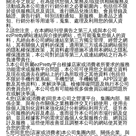
關法令之規定，在為提供您個人業務及/或提供相關服務及
活動或為本公司進行行銷分析之必要範圍內，包括但不限
於提供服務訊息及資訊、進行贈品兌換活動、會員登錄及
驗證、廣告行銷、特別活動通知、新服務、新產品之通
知、行銷分析等用途等，蒐集、處理及利用您的個人資
料。
2.請您注意，在本網站刊登廣告之第三人或與本公司
ezPretty網站連結與介接的網站，也可能蒐集您個人的資
料，凡經由本公司網站連結至第三方獨立管理、經營之網
站，其有關個人資料的保護，適用第三方或各該網站個別
的隱私權保護政策，其資料處理措施不適用本網站之隱私
權保護政策，本公司對於該等第三人或連結網站之行為不
負連帶責任。
3.本公司所屬ezPretty平台根據店家或消費者所要求的服務
功能需求或服務平台問題，本公司可使用您之前建立資料
及現在或過去在網站上的行為所取得之其他資料 (包括但
不限於手機作業系統、手機型號、手機帳號、APP設定參
數及其他資料)，來解決爭議、檢修障礙問題及執行本公司
的會員合約，本公司也有可能檢視多個會員以確認問題所
在或解決爭議。
4.您(店家或消費者)同意本公司之營運平台、集團內部、關
係企業、與有合作關係之業務夥伴交叉行銷使用，使用去
除個人識別化資料來強化統計分析網站利用方式、提升本
公司服務的內容及產品，進而提升本公司的市場行銷及促
銷、並且根據客戶的需求定義個人化製服務介面、網頁設
計及服務，這些使用改善並且調整本公司的網站使其更符
合您的需求。
5.您同意您(店家或消費者)本公司集團內部、關係企業、與