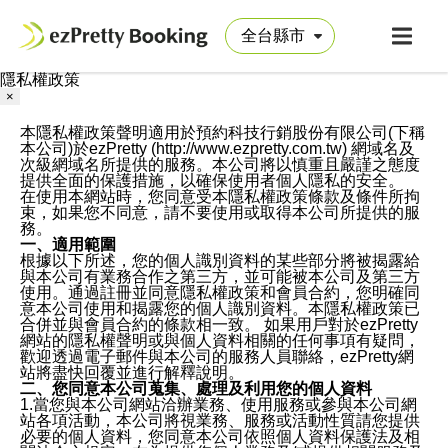
隱私權政策
×
本隱私權政策聲明適用於預約科技行銷股份有限公司(下稱
本公司)於ezPretty (http://www.ezpretty.com.tw) 網域名及
次級網域名所提供的服務。本公司將以慎重且嚴謹之態度
提供全面的保護措施，以確保使用者個人隱私的安全。
在使用本網站時，您同意受本隱私權政策條款及條件所拘
束，如果您不同意，請不要使用或取得本公司所提供的服
務。
一、適用範圍
根據以下所述，您的個人識別資料的某些部分將被揭露給
與本公司有業務合作之第三方，並可能被本公司及第三方
使用。通過註冊並同意隱私權政策和會員合約，您明確同
意本公司使用和揭露您的個人識別資料。本隱私權政策已
合併並與會員合約的條款相一致。 如果用戶對於ezPretty
網站的隱私權聲明或與個人資料相關的任何事項有疑問，
歡迎透過電子郵件與本公司的服務人員聯絡，ezPretty網
站將盡快回覆並進行解釋說明。
二、您同意本公司蒐集、處理及利用您的個人資料
1.當您與本公司網站洽辦業務、使用服務或參與本公司網
站各項活動，本公司將視業務、服務或活動性質請您提供
必要的個人資料，您同意本公司依照個人資料保護法及相