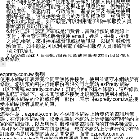
有合作關係之業務夥伴使用您的去識別化個人資料與您您
聯絡，並傳送那些可能符合您興趣的訊息給您，例如特定
標題廣告、優惠內容、行政通知、產品內容及有關您使用
網站的訊息。透過接受會員合約及隱私權政策，您明示同
意收取此項訊息。如不願意,可以利用電子郵件和服務人員
聯絡請客服取消功能。
6.針對已註冊認證店家或是消費者，當執行預約或是線上
支付，平台營運需求將會使用 email，姓名，手機，授權
之通訊帳號，來推播系統資訊或提醒訊息，以提升服務體
驗價值。如不願意,可以利用電子郵件和服務人員聯絡請客
服取消功能。
7.店家端服務人員資料 (舉例拍照或是地理資訊) 同意僅提
服務條款
供所屬店家管理人員可以使用消費者的作品集資料和員工
×
打卡個人圖像行為。本公司及ezPretty平台不會做任何使
用。
ezpretty.com.tw 聲明
三、本公司對您個人資料的揭露
使用本網站即表示完全同意無條件接受，使用並遵守本網站所有
1.基於現有服務平台的監管環境，預約科技保證不會揭露
條款。您與預約科技行銷股份有限公司之網站 ezPretty 網站
任何店家的營運資訊，且預約科技和店家均不能洩露消費
（以下皆稱 ezpretty.com.tw ）訂此合約(下稱本條款)，這些條款
者的個人資料。然而，在某些情況下，本公司可能會因受
將規範詳列於下。如未閱讀或不接受此規範請勿使用本網站，一
政府要求或法律規定，而被迫向政府或第三方提供資料。
旦使用本網站的全部或任何一部份，表示同ezpretty.com.tw意接
第三方也可能非法地攔截或存取傳輸的私人通訊，或會員
受本網站所有規範的約束。
可能濫用或誤用從本公司網站獲得的您的資料。因此，儘
免責規範
管本公司使用企業標準的保護措施來保護您的隱私，本公
您要注意，ezpretty.com.tw 不保證本網站上所發佈的資訊均無
司並未承諾您的個人識別資料或私人通訊將永遠保密。
誤，在使用本網站時，您要意識到本網站上所發佈的有關預約店
2.根據本公司的政策，本公司不會將涉及您的個人識別資
家的詳細資訊，以及與預訂服務相關資訊在內的其他各種資訊，
料出租或出售給第三方。
均可能不準確或是存在拼寫錯誤。您在本網站上所進行的所有預
3. 本公司、所屬集團、關係企業或與其合作行銷之第三方
訂服務均是與相關的店家之間交易，而非 ezpretty.com.tw。
業務合作公司會在您同意之情形下，始得利用您的個人資
ezpretty.com.tw僅是便於您能夠通過我們，預訂相對應的服務。