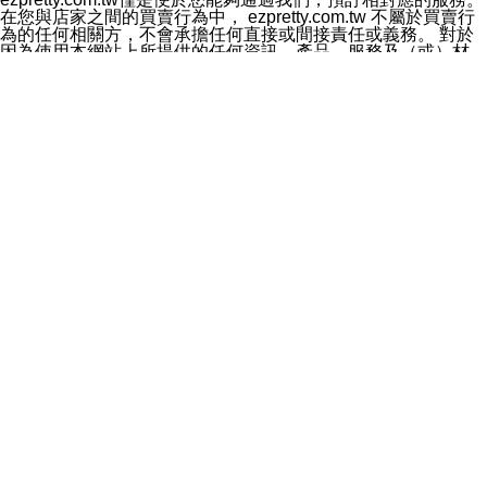
料於行銷活動資訊、商品訊息或新服務等相關行銷，且於
在您與店家之間的買賣行為中， ezpretty.com.tw 不屬於買賣行
首次行銷時，將提供您表示拒絕行銷之方式，本公司不會
為的任何相關方，不會承擔任何直接或間接責任或義務。 對於
向您索取相關費用。如您拒絕接受行銷服務或嗣後欲拒絕
因為使用本網站上所提供的任何資訊、產品、服務及（或）材
時，均可隨時通知本公司，本公司、所屬集團、關係企業
料，而產生或導致的任何損失或損害，ezpretty.com.tw 及其管
或與其合作行銷之第三方業務合作公司或第三方業務合作
理人員、員工或代表人均對此不承擔任何責任。 儘管
公司將立即停止利用您的個人資料行銷。
ezpretty.com.tw 已經盡了適當努力確保本網站上所列的服務符
四、個人資料利用之期間、地區、對象及方式如下
合合理的標準，仍不得將本網站內所列出的任何服務視為
1.期間：您同意於本公司存續期間或依法令之資料保存期
ezpretty.com.tw 推薦的服務，或是認為其代表該服務將會適用
間內，以及您的個人資料蒐集之目的消失或期限屆滿時，
於該用戶。如果該服務不適用於您，ezpretty.com.tw 將對此不
本公司得繼續保存、處理或利用您的個人資料。
承擔任何責任。
2.地區：就中華民國領域內。
網站使用者的守法義務及承諾
3.對象：本公司所屬公司(本公司)及其分公司、本公司之關
本條款構成您與 ezPretty 間之有效契約。 本條款中如有一部無
係企業、其他與本公司有業務往來或合作之機構。
效時，不影響其他條款之效力。 本條款如有未盡之處，雙方均
4.方式：以電話、簡訊、電子郵件、紙本或其他合於當時
應依誠實信用、平等互惠原則，共商解決之道。
科技之適當方式作個人資料之利用，(包括任何依法得利用
年齡和責任
之方式，但不限於使用於本網站或與外部合作之行銷)並於
你向 ezpretty.com.tw您確認您已經達到使用本網站的合法年
法令容許之範圍內，為行銷建檔、揭露、轉介或交互運用
齡。可以針對您在使用本網站時產生的任何責任，形成有約束力
予本公司及其合作對象。
的法律責任。您理解使用本網站時及他人使用您的登錄資訊使用
五、個人資料之類別
本網站時所產生的交易責任。
本聲明所指之個人資料類別如下:
網站連結
1.您提供之資料，包括您的姓名、性別、連絡方式(包括但
本網站可能包含有通往ezpretty.com.tw以外的其他方所運營網站
不限於電話、E-MAIL及地址等)、服務單位、職稱、為完
的超連結。此類超連結僅提供用於參考。此類網站不是由
成收款或付款所需之資料、IＰ位址、及其他得以直接或間
ezpretty.com.tw 控制，我們對其內容不承擔任何責任。在本網
接識別使用者身分之個人資料，及執行職務或業務之必要
站上加入通往此類網站的超連結，並非暗示我們贊同此類網站上
範圍內所需蒐集、處理及利用的個人資料。
的材料或是與其經營人之間存在任何聯繫。
2.為提升服務品質，本公司會依照所提供服務之性質，記
智慧財產權聲明
錄使用者的IP位址、以及在本公司內的瀏覽活動(例如，使
本網站上的所有資訊、內容、圖片、文字、聲音、圖像22、按
用者所使用的軟硬體、所點選的網頁)等資料，但是這些資
鈕、商標、服務標章及商品名稱均受中華民國國家法律及國際條