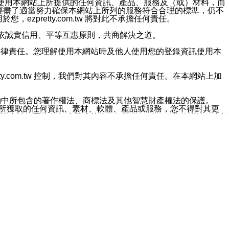
對於因為使用本網站上所提供的任何資訊、產品、服務及（或）材料，而
m.tw 已經盡了適當努力確保本網站上所列的服務符合合理的標準，仍不
ezpretty.com.tw 將對此不承擔任何責任。
均應依誠實信用、平等互惠原則，共商解決之道。
力的法律責任。您理解使用本網站時及他人使用您的登錄資訊使用本
ty.com.tw 控制，我們對其內容不承擔任何責任。在本網站上加
約中所包含的著作權法、商標法及其他智慧財產權法的保護。
網站上所獲取的任何資訊、素材、軟體、產品或服務，您不得對其更
不應被解釋為任何暗示或其他任何許可，或任何著作權法、商標
違反此規定，我們將追究其法律責任。
任何損失、責任及協力廠商的任何索賠或要求（包括律師費），將由
站而獲取到的資訊，而導致您遭受的任何風險或損失，將由您自
用本網站而造成的任何損失負責，同時，您會在此放棄有關此損失的所有及
伺服器不會發生缺陷，其中包括但不僅限於病毒或其他有害元素。對於
w 控制範圍的任何病毒感染、BUG、篡改、技術故障、錯誤、遺
有明示、暗示或法定及其他聲明、保證和條款均予以最大限度的排除，
定目的等。 ezpretty.com.tw 不能持續或在某階段
方便目的，其不應影響這些條款的範圍或意義，或是產生其他的
或任何協力廠商承擔任何責任。 在每次訪問網站時，您應檢查一下這