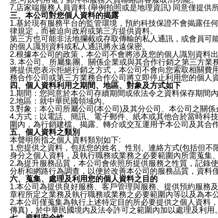
7.店家端服務人員資料 (舉例拍照或是地理資訊) 同意僅提
三、本公司對您個人資料的揭露
1.基於現有服務平台的監管環境，預約科技保證不會揭露任
律規定，而被迫向政府或第三方提供資料。
第三方也可能非法地攔截或存取傳輸的私人通訊，或會員可
的個人識別資料或私人通訊將永遠保密。
2.根據本公司的政策，本公司不會將涉及您的個人識別資料
3. 本公司、所屬集團、關係企業或與其合作行銷之第三方
將提供您表示拒絕行銷之方式，本公司不會向您索取相關費
務合作公司或第三方業務合作公司將立即停止利用您的個人
四、個人資料利用之期間、地區、對象及方式如下
1.期間：您同意於本公司存續期間或依法令之資料保存期間
2.地區：就中華民國領域內。
3.對象：本公司所屬公司(本公司)及其分公司、本公司之關
4.方式：以電話、簡訊、電子郵件、紙本或其他合於當時科
圍內，為行銷建檔、揭露、轉介或交互運用予本公司及其合
五、個人資料之類別
本聲明所指之個人資料類別如下:
1.您提供之資料，包括您的姓名、性別、連絡方式(包括但不
身分之個人資料，及執行職務或業務之必要範圍內所需蒐集
2.為提升服務品質，本公司會依照所提供服務之性質，記錄
分析和網路行為調查，以便於改善本公司的服務品質，資料
六、蒐集、處理及利用您的個人資料之目的
1.本公司為提供良好服務、客戶管理與服務、提供預約服務
章程所定之業務及執行職務或業務之必要範圍內等以及為本
2.本公司僅蒐集為執行上述特定目的所必要提供之個人資料
傳真)，於中華民國境內及法令許可之範圍內加以處理及利用
七、資料安全性