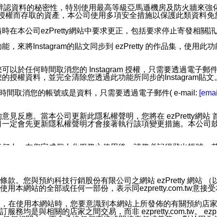
您個人辨認資料的秘密性，特別使用最高等級亞馬遜機房及防火牆來
失及未經授權而存取的資產，本公司使用多項安全措施以保護此類資料
在本公司ezPretty網站中要求更正，包括要求停止寄發相關
步功能，來將Instagram的貼文同步到 ezPretty 的作品集，使
步功能，您可以於任何時間取消您的 Instagram 授權，只需要
授權資料，並完全清除您透過此功能所同步的Instagram貼文
時間取消您的帳號或是資料，只需要透過電子郵件( e-mail:
[emai
應。當本公司更新此隱私權聲明，您將在 ezPretty網站 首頁
定會先更新隱私權聲明才會接著執行該項變更措施。本公司鼓勵您定
任何人。在您完成個人化服務之使用後，請務必記得登出帳號。
區。
並傳送或宣傳本網站各項服務之資料或電子郵件供您參考。您能
預約科技行銷股份有限公司之網站 ezPretty 網站 （以下皆稱 
網站的全部或任何一部份，表示同ezpretty.com.tw意
入本公司/本服務好友，您仍可接收到通知型訊息。
限，以廣告或其他目的的訊息皆不會被傳送。滿足以下三個條件
的資訊均無誤，在使用本網站時，您要意識到本網站上所發佈的有關預
號碼比對相符。
相關的店家之間交易，而非 ezpretty.com.tw。 ezpr
息。