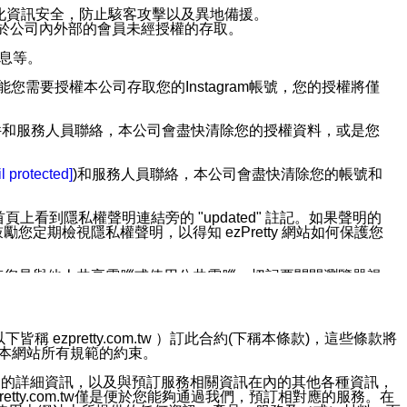
強化資訊安全，防止駭客攻擊以及異地備援。
免於公司內外部的會員未經授權的存取。
訊息等。
用此功能您需要授權本公司存取您的Instagram帳號，您的授權將僅
透過電子郵件和服務人員聯絡，本公司會盡快清除您的授權資料，或是您
。
l protected]
)和服務人員聯絡，本公司會盡快清除您的帳號和
上看到隱私權聲明連結旁的 "updated" 註記。如果聲明的
期檢視隱私權聲明，以得知 ezPretty 網站如何保護您
若您是與他人共享電腦或使用公共電腦，切記要關閉瀏覽器視
依照該資料或電子郵件所指示之方法、說明或功能連結，隨時
ezpretty.com.tw ）訂此合約(下稱本條款)，這些條款將
接受本網站所有規範的約束。
者，將可收到通知型訊息。
約店家的詳細資訊，以及與預訂服務相關資訊在內的其他各種資訊，
etty.com.tw僅是便於您能夠通過我們，預訂相對應的服務。在