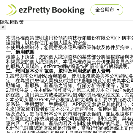
隱私權政策
×
本隱私權政策聲明適用於預約科技行銷股份有限公司(下稱本公司)於ezP
護措施，以確保使用者個人隱私的安全。
在使用本網站時，您同意受本隱私權政策條款及條件所拘束
一、適用範圍
根據以下所述，您的個人識別資料的某些部分將被揭露給與
和揭露您的個人識別資料。本隱私權政策已合併並與會員合約的
的服務人員聯絡，ezPretty網站將盡快回覆並進行解釋說明。
二、您同意本公司蒐集、處理及利用您的個人資料
1.當您與本公司網站洽辦業務、使用服務或參與本公司網站
定，在為提供您個人業務及/或提供相關服務及活動或為本
動通知、新服務、新產品之通知、行銷分析等用途等，蒐集
2.請您注意，在本網站刊登廣告之第三人或與本公司ezPr
的保護，適用第三方或各該網站個別的隱私權保護政策，其
3.本公司所屬ezPretty平台根據店家或消費者所要求的
業系統、手機型號、手機帳號、APP設定參數及其他資料)
4.您(店家或消費者)同意本公司之營運平台、集團內部、
容及產品，進而提升本公司的市場行銷及促銷、並且根據客
5.您同意您(店家或消費者)本公司集團內部、關係企業、
惠內容、行政通知、產品內容及有關您使用網站的訊息。透過
6.針對已註冊認證店家或是消費者，當執行預約或是線上支付
意,可以利用電子郵件和服務人員聯絡請客服取消功能。