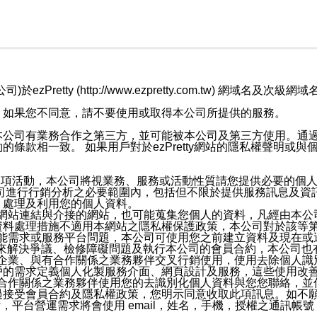
retty (http://www.ezpretty.com.tw) 網
，如果您不同意，請不要使用或取得本公司所提供的服務。
本公司有業務合作之第三方，並可能被本公司及第三方使用。通
條款相一致。 如果用戶對於ezPretty網站的隱私權聲明或
各項活動，本公司將視業務、服務或活動性質請您提供必要的個
公司進行行銷分析之必要範圍內，包括但不限於提供服務訊息及資
、處理及利用您的個人資料。
etty網站連結與介接的網站，也可能蒐集您個人的資料，凡經由
資料處理措施不適用本網站之隱私權保護政策，本公司對於該等
服務功能需求或服務平台問題，本公司可使用您之前建立資料及現在
，來解決爭議、檢修障礙問題及執行本公司的會員合約，本公司
關係企業、與有合作關係之業務夥伴交叉行銷使用，使用去除個人
戶的需求定義個人化製服務介面、網頁設計及服務，這些使用改
與有合作關係之業務夥伴使用您的去識別化個人資料與您您聯絡，
接受會員合約及隱私權政策，您明示同意收取此項訊息。如不願
，平台營運需求將會使用 email，姓名，手機，授權之通訊