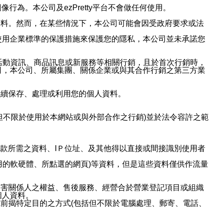
行為。本公司及ezPretty平台不會做任何使用。
資料。然而，在某些情況下，本公司可能會因受政府要求或法
使用企業標準的保護措施來保護您的隱私，本公司並未承諾您
活動資訊、商品訊息或新服務等相關行銷，且於首次行銷時，
司，本公司、所屬集團、關係企業或與其合作行銷之第三方業
繼續保存、處理或利用您的個人資料。
但不限於使用於本網站或與外部合作之行銷)並於法令容許之範
或付款所需之資料、IＰ位址、及其他得以直接或間接識別使用者
用的軟硬體、所點選的網頁)等資料，但是這些資料僅供作流量
利害關係人之權益、售後服務、經營合於營業登記項目或組織
個人資料。
前揭特定目的之方式(包括但不限於電腦處理、郵寄、電話、