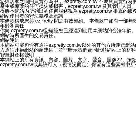
您與店家之間的買賣行為中， ezpretty.com.tw 不
3.LINE 帳號未封鎖傳送訊息之 LINE 官方帳號。
產生或導致的任何損失或損害，ezpretty.com.tw 及其管理
欲變更通知型訊息的設定，操作如下：
得將本網站內所列出的任何服務視為 ezpretty.com.tw 推
1.點選「主頁」＞「設定」
網站使用者的守法義務及承諾
2.點選「隱私設定」
本條款構成您與 ezPretty 間之有效契約。 本條款中如
3.點選「提供使用資料」
年齡和責任
4.點選「LINE通知型訊息」
你向 ezpretty.com.tw您確認您已經達到使用本網站
5.開關「接收LINE通知型訊息」
網站時所產生的交易責任。
❗️關閉「接收通知型訊息」後，將不會接收到來自任何企業
網站連結
本網站可能包含有通往ezpretty.com.tw以外的其他方所運營
入通往此類網站的超連結，並非暗示我們贊同此類網站上的材料
智慧財產權聲明
本網站上的所有資訊、內容、圖片、文字、聲音、圖像22、按
ezpretty.com.tw或其許可人（視情況而定）保留有
改、拷貝、傳播、發送、顯示、執行、複製、發佈、模仿、轉發
法或其他智慧財產權或 ezpretty.com.tw、其許可人
賠償
您同意因您使用本網站，而導致 ezpretty.com.tw、
您承擔賠償並保證 ezpretty.com.tw、其分公司、所屬機
免責聲明
您對本網站的所有使用均由您自擔風險。 因下載使用、參考或
己承擔全部責任。您同意 ezpretty.com.tw 及向ezpr
全部的索賠權利，無論是基於合約、侵權行為或其他依據。 ezpr
那些可損害或影響本網站管理、安全性、公正性和完整性，或是損害或
漏、中斷、刪除、缺陷、延遲或任何事件或事故，ezpretty.
其中包括但不僅限於有關本網站上服務、資訊及（或）聲明的保證或承
時間內對任一條款或多條條款的強制實施，不得將此視為放棄這
法律效應。 ezpretty.com.tw有權隨時變更本使用條