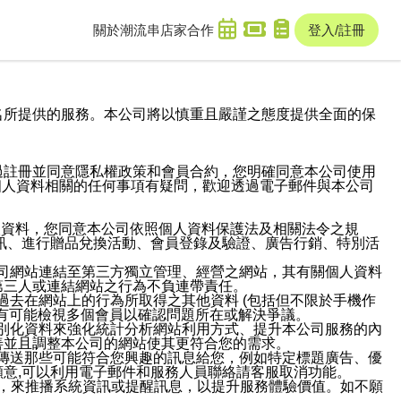
關於潮流串
店家合作
登入/註冊
域名及次級網域名所提供的服務。本公司將以慎重且嚴謹之態度提供全面的保
過註冊並同意隱私權政策和會員合約，您明確同意本公司使用
與個人資料相關的任何事項有疑問，歡迎透過電子郵件與本公司
人資料，您同意本公司依照個人資料保護法及相關法令之規
訊、進行贈品兌換活動、會員登錄及驗證、廣告行銷、特別活
本公司網站連結至第三方獨立管理、經營之網站，其有關個人資料
第三人或連結網站之行為不負連帶責任。
或過去在網站上的行為所取得之其他資料 (包括但不限於手機作
也有可能檢視多個會員以確認問題所在或解決爭議。
識別化資料來強化統計分析網站利用方式、提升本公司服務的內
善並且調整本公司的網站使其更符合您的需求。
並傳送那些可能符合您興趣的訊息給您，例如特定標題廣告、優
意,可以利用電子郵件和服務人員聯絡請客服取消功能。
帳號，來推播系統資訊或提醒訊息，以提升服務體驗價值。如不願