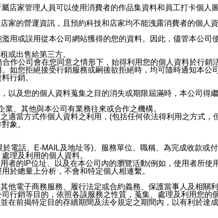
供所屬店家管理人員可以使用消費者的作品集資料和員工打卡個人圖像
何店家的營運資訊，且預約科技和店家均不能洩露消費者的個人
能濫用或誤用從本公司網站獲得的您的資料。因此，儘管本公司
出租或出售給第三方。
業務合作公司會在您同意之情形下，始得利用您的個人資料於行銷
用。如您拒絕接受行銷服務或嗣後欲拒絕時，均可隨時通知本公
資料行銷。
內，以及您的個人資料蒐集之目的消失或期限屆滿時，本公司得
係企業、其他與本公司有業務往來或合作之機構。
技之適當方式作個人資料之利用，(包括任何依法得利用之方式，
作對象。
限於電話、E-MAIL及地址等)、服務單位、職稱、為完成收款
、處理及利用的個人資料。
使用者的IP位址、以及在本公司內的瀏覽活動(例如，使用者所使
僅用於總量上分析，不會和特定個人相連繫。
及其他電子商務服務、履行法定或合約義務、保護當事人及相關
公司行銷等目的，依照各該服務之性質，蒐集、處理及利用您的
，並在前揭特定目的存續期間及法令規定之期間內，以有利於達成
。