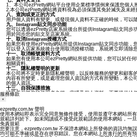
1、本公司ezPretty網站平台使用企業標準慣例來保護
2.本公司ezPretty網站將資料視為必須保護其免於滅
八、查詢或更正的方式
用戶個人資料有變更、或發現個人資料不正確的時候，可以隨時
九、Instagram貼文同步功能
您可以透過ezPretty店家系統後台所提供Instagram貼文同
用於同步您的貼文至店家系統。
十、取消Instagram授權方式
如果您有使用ezPretty網站所提供Instagram貼文同
可以登入店家系統後台使用取消授權功能，系統將立即清除您的
十一、取消帳號資料方式
如果您有使用本公司ezPretty網站所提供功能，您可以於任何
相關資料。
十二、隱私權聲明的更新
本公司將不定時更新隱私權聲明，以反映服務的變更和顧客的意見反
內容有所變更，或是處理您個人資訊的方式有所變動，本公司一
的個人資訊。
十三、自我保護措施
請妥善保管您的使用者名稱、密碼及個人資料，不要提供給
服務條款
窗，以防止他人讀取您的個人資料、信件或進入所機關管理
×
十四、傳送宣傳本站資訊或電子郵件之政策
您同意本公司網站，透過您所提供的郵件地址與您取得聯絡
ezpretty.com.tw 聲明
停止接收這些資料或電子郵件。
使用本網站即表示完全同意無條件接受，使用並遵守本網站所有條款。您與
十五、訊息通知
規範詳列於下。如未閱讀或不接受此規範請勿使用本網站，一旦使用本
本公司/本服務將以通知型訊息傳送重要訊息給您。即使未加
免責規範
本公司/本服務傳送之通知型訊息以對您有效且重要的訊息為
您要注意，ezpretty.com.tw 不保證本網站上所發佈
1.LINE 帳號設定的電話號碼與本公司/本服務所傳來的電話
均可能不準確或是存在拼寫錯誤。您在本網站上所進行的所有預訂服務均是與
2.該 LINE 帳號已在 LINE APP 設定中，同意接收通知型訊