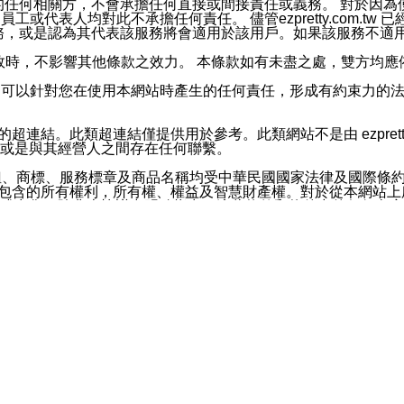
屬於買賣行為的任何相關方，不會承擔任何直接或間接責任或義務。 
人員、員工或代表人均對此不承擔任何責任。 儘管ezpretty.co
薦的服務，或是認為其代表該服務將會適用於該用戶。如果該服務不適用於您，
有一部無效時，不影響其他條款之效力。 本條款如有未盡之處，雙方
的合法年齡。可以針對您在使用本網站時產生的任何責任，形成有約束
官方帳號或認證官方帳號的通知型訊息。
網站的超連結。此類超連結僅提供用於參考。此類網站不是由 ezpret
或是與其經營人之間存在任何聯繫。
鈕、商標、服務標章及商品名稱均受中華民國國家法律及國際條
這些素材中所包含的所有權利，所有權、權益及智慧財產權。對於從本
或出售。除非本協議中明確指出，這些條款和條件中的任何內容
或任何協力廠商的業主權益中規定的任何權利的推斷結果。 如有任何人
其分公司、所屬機構、管理人員、代理人及其他合作夥伴和員工遭受的
構、管理人員、代理人及其他合作夥伴和員工不受損失。
依賴本網站上所提供的資訊、產品、服務或素材或通過使用本網
etty.com.tw提供電信及網路服務的提供商不會因您使用或不能使
etty.com.tw 不聲明、保證或承諾本網站或支持該網站的
影響本網站任何部分正常運行，且超出ezpretty.com.t
com.tw 不承擔任何責任。 在適用法律許可的最大範圍內，所
諾，其中包括但不僅限於其精確性、完整性或適銷性、品質或適用於特
些條款或是這些條款相關的權利。這些條款中使用的標題僅為了
款之內容及本網站上內容而不另行通知，同時，不對您、其他任何用戶